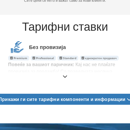
Сите цени се нето и важат само за нови клиенти.
Тарифни ставки
Без провизија
Premium
Professional
Standard
еднократен продавач
Повеќе за вашиот паричник:
Кај нас не плаќате
провизија за продажба! Со праведната месечна
фиксна цена, сите трошоци на вашиот тариф веќе
се целосно покриени.
Прикажи ги сите тарифни компоненти и информации