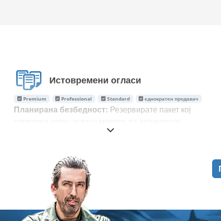
Истовремени огласи
Premium
Professional
Standard
еднократен продавач
Планирана безбедност:
Резервирате пакет кој
одредува колку огласи можете да активирате
паралелно. Овој број останува непроменет во текот
на целиот договорен период и не се намалува.