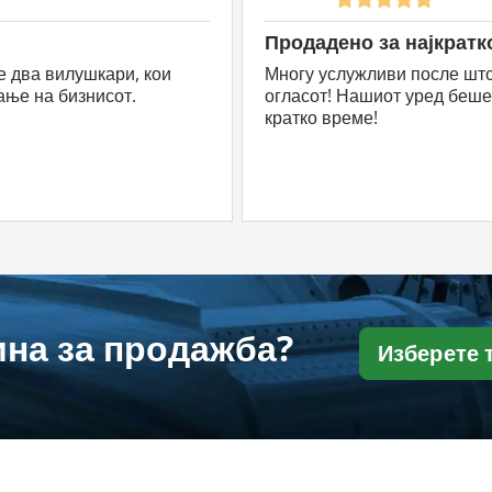
Продадено за најкратк
е два вилушкари, кои
Многу услужливи после што
tandard, Professional и Premium
ање на бизнисот.
огласот! Нашиот уред беше
кратко време!
гласи
5 огласи
10 огласи
25 огласи
50 огл
4 %
37 %
52 %
70 %
77 
пуст
попуст
попуст
попуст
попу
на за продажба?
Изберете 
66 €
49,80 €
37,90 €
23,96 €
17,98
ас /
Оглас /
Оглас /
Оглас /
Огла
сец
месец
месец
месец
мес