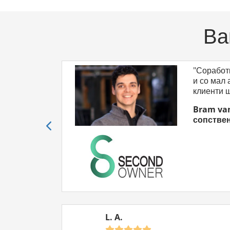
Ва
"Соработ
Гаранција за враќање на парите
и со мал
клиенти ш
Premium
Professional
Тестирајте без ризика:
Продавајте машини 12
Bram va
месеци – целосно без ризик. Единствениот услов за
сопстве
поврат на средства: Како трговец, мора за целиот
период постојано да нудите најмалку 10 машини.
Доколку не сте целосно задоволни, ќе ви ја вратиме
целата сума.
L. A.