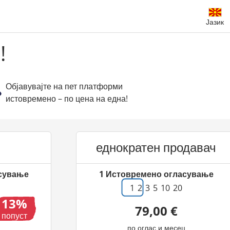
Јазик
!
Објавувајте на пет платформи
истовремено – по цена на една!
еднократен продавач
сување
1
Истовремено огласување
1
2
3
5
10
20
13
79,00 €
попуст
по оглас и месец