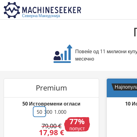
Северна Македонија
Повеќе од 11 милиони куп
месечно
Premium
P
Најпопул
50
Истовремени огласи
10
И
50
300
1.000
77
79,00 €
попуст
17,98 €