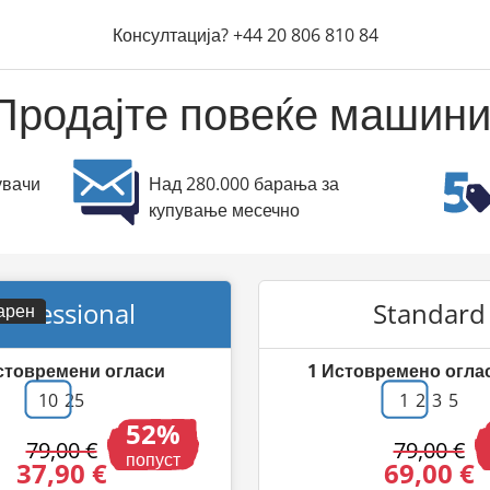
Консултација?
+44 20 806 810 84
Продајте повеќе машини
увачи
Над 280.000 барања за
купување месечно
rofessional
Standard
арен
стовремени огласи
1
Истовремено огла
10
25
1
2
3
5
52
79,00 €
79,00 €
попуст
37,90 €
69,00 €