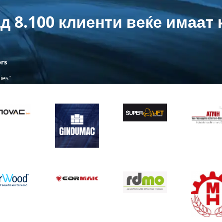
Профил на продавач
д 8.100 клиенти веќе имаат 
Premium
Professional
Standard
Ексклузивен настап:
Ви нудиме сопствен дел на
нашата веб-страница. Тука заинтересираните
можат да најдат преглед на вашите огласи, како и
rs
информации и можности за контакт со вашата
ies"
компанија.
Премиум поддршка
Premium
Лична поддршка што убедува:
Кај нас добивате
брза и стручна помош од вистински луѓе. Нашите
експерти во Германија ви стојат на располагање на
повеќе јазици и заедно со вас ќе го најдат
оптималното решение. Вашето задоволство е
нашата највисока цел. Со функцијата Premium-