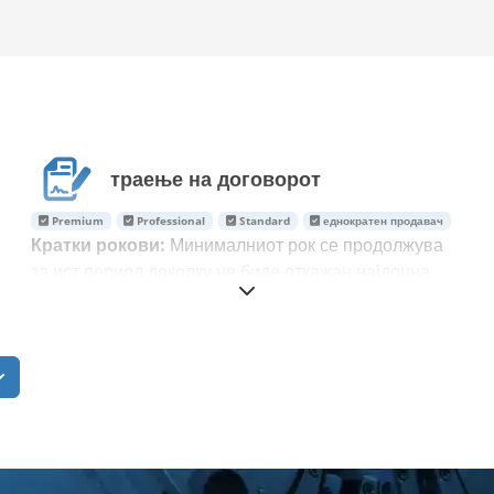
траење на договорот
Premium
Professional
Standard
еднократен продавач
Кратки рокови:
Минималниот рок се продолжува
за ист период доколку не биде откажан најдоцна
седум дена пред истекот. Ќе уживате во гаранција
за цената во текот на целиот период. Договорниот
рок на тарифите за еднократни продавачи се
продолжува за уште еден циклус само ако по
истекот на рокот во вашата сметка сè уште има
активни огласи.
Објавувајте огласи и на вашата