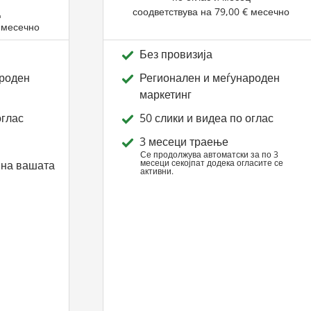
соодветствува на
79,00 €
месечно
ц
месечно
Без провизија
ароден
Регионален и меѓународен
маркетинг
оглас
50 слики и видеа по оглас
3 месеци траење
Се продолжува автоматски за по 3
месеци секојпат додека огласите се
 на вашата
активни.