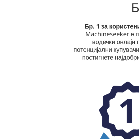
Б
Бр. 1 за користе
Machineseeker е п
водечки онлајн 
потенцијални купувачи
постигнете најдобр