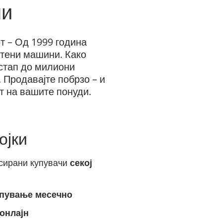
ни
т – Од 1999 година
стени машини. Како
истап до милиони
 Продавајте побрзо – и
т на вашите понуди.
ојки
сирани купувачи
секој
упување месечно
 онлајн