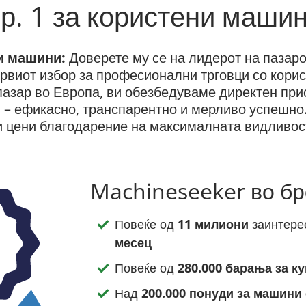
р. 1 за користени маши
ни машини:
Доверете му се на лидерот на пазаро
рвиот избор за професионални трговци со кори
пазар во Европа, ви обезбедуваме директен пр
 – ефикасно, транспарентно и мерливо успешно.
и цени благодарение на максималната видливос
Machineseeker во бр
Повеќе од
11 милиони
заинтере
месец
Повеќе од
280.000 барања за к
Над
200.000 понуди за машини