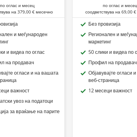
по оглас и месец
по оглас и месе
твува на
379,00 €
месечно
соодветствува на
69,00 €
ровизија
Без провизија
нален и меѓународен
Регионален и меѓун
тинг
маркетинг
ки и видеа по оглас
50 слики и видеа по 
л на продавач
Профил на продавач
увајте огласи и на вашата
Објавувајте огласи и
траница
веб-страница
сеци важност
12 месеци важност
атски увоз на податоци
ција за враќање на парите