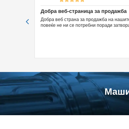
Добра веб-страница за продажба
Добра веб страна за продажба на нашит
Систем на попусти во тарифите S
повеќе не ни се потребни поради затвор
1 оглас
2 огласи
3 о
13 %
18 %
2
попуст
попуст
по
Маши
69,00 €
64,50 €
59,
Оглас /
Оглас /
Огл
месец
месец
ме