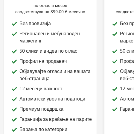
по оглас и месец
соодветствува на
899,00 €
месечно
соодветс
Без провизија
Без п
Регионален и меѓународен
Регио
маркетинг
марке
50 слики и видеа по оглас
50 сли
Профил на продавач
Профи
Објавувајте огласи и на вашата
Објав
веб-страница
веб-с
12 месеци важност
12 ме
Автоматски увоз на податоци
Автом
Премиум поддршка
Гаран
Гаранција за враќање на парите
Барања по категории