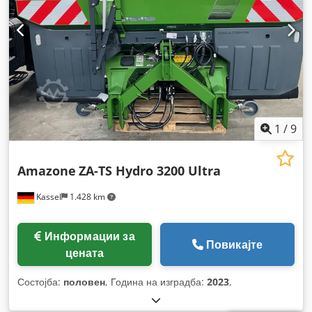
1
/
9
Amazone
ZA-TS Hydro 3200 Ultra
Kassel
1.428 km
Информации за
Повикајте
цената
Состојба:
половен
, Година на изградба:
2023
,