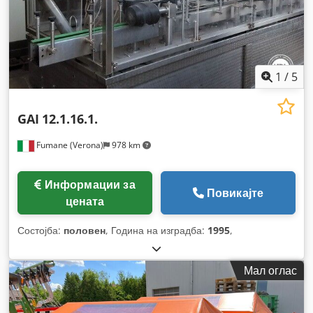
1
/
5
GAI
12.1.16.1.
Fumane (Verona)
978 km
Информации за
Повикајте
цената
Состојба:
половен
, Година на изградба:
1995
,
Мал оглас