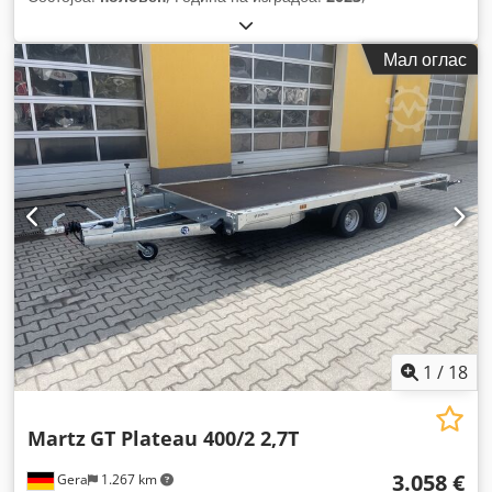
Мал оглас
1
/
18
Martz
GT Plateau 400/2 2,7T
3.058 €
Gera
1.267 km