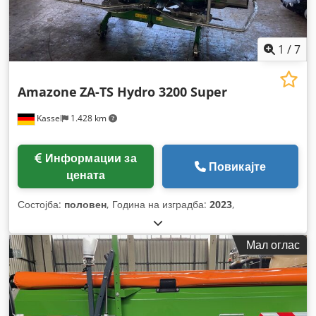
1
/
7
Amazone
ZA-TS Hydro 3200 Super
Kassel
1.428 km
Информации за
Повикајте
цената
Состојба:
половен
, Година на изградба:
2023
,
Мал оглас