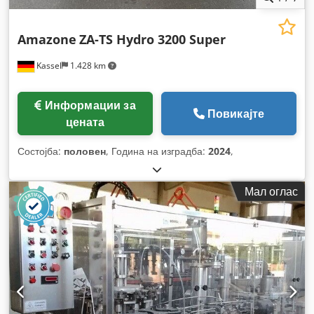
Amazone
ZA-TS Hydro 3200 Super
Kassel
1.428 km
Информации за
Повикајте
цената
Состојба:
половен
, Година на изградба:
2024
,
Мал оглас