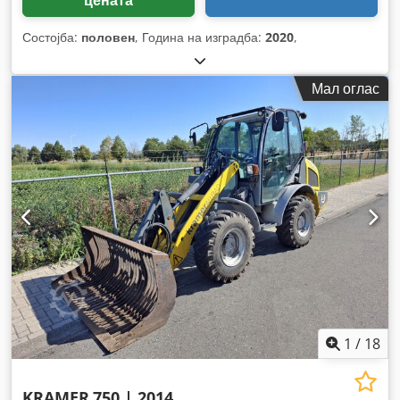
цената
Состојба:
половен
, Година на изградба:
2020
,
Мал оглас
1
/
18
KRAMER
750 | 2014