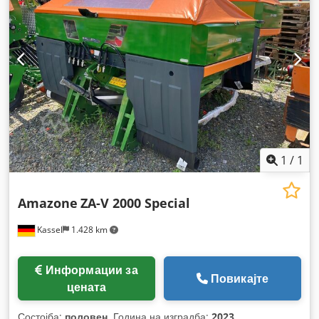
1
/
1
Amazone
ZA-V 2000 Special
Kassel
1.428 km
Информации за
Повикајте
цената
Состојба:
половен
, Година на изградба:
2023
,