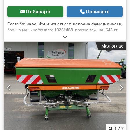
Побарајте
Повикајте
Состојба:
ново
, Функционалност:
целосно функционален
,
број на машина/возило:
13261488
, празна тежина:
645 кг
,
максимална носивост на товар:
2.055 кг
, вкупна тежина:
2.700 кг
, конфигурација на оските:
3 оски
, должина на
Мал оглас
товарниот простор:
4.620 мм
, ширина на товарниот
простор:
1.940 мм
, висина на просторот за товарење:
40
мм
, Година на изградба:
2026
,
1
/
7