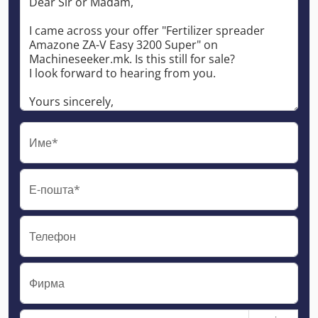
Име*
Е-пошта*
Телефон
Фирма