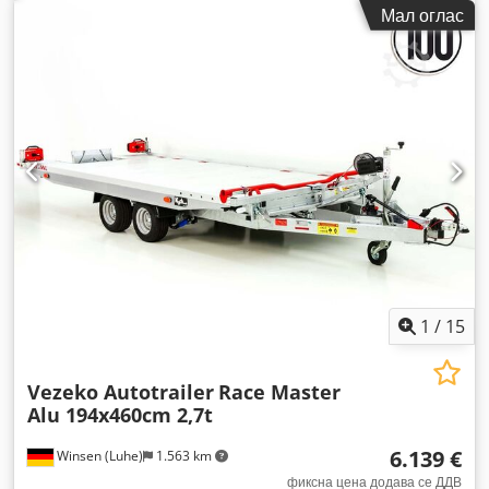
Мал оглас
1
/
15
Vezeko Autotrailer
Race Master
Alu 194x460cm 2,7t
6.139 €
Winsen (Luhe)
1.563 km
фиксна цена додава се ДДВ