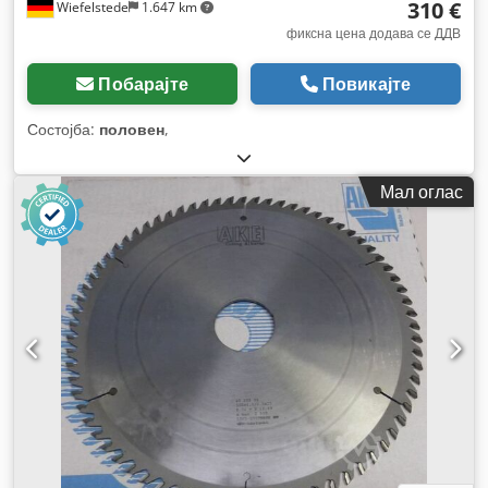
310 €
Wiefelstede
1.647 km
фиксна цена додава се ДДВ
Побарајте
Повикајте
Состојба:
половен
,
Мал оглас