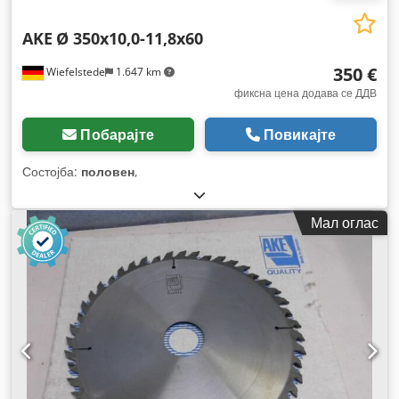
AKE
Ø 350x10,0-11,8x60
350 €
Wiefelstede
1.647 km
фиксна цена додава се ДДВ
Побарајте
Повикајте
Состојба:
половен
,
Мал оглас