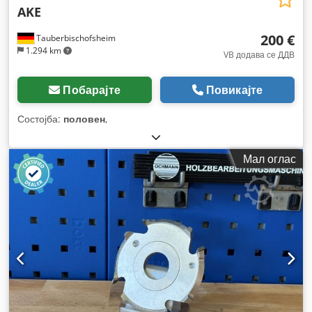
AKE
200 €
Tauberbischofsheim
1.294 km
VB додава се ДДВ
Побарајте
Повикајте
Состојба:
половен
,
Мал оглас