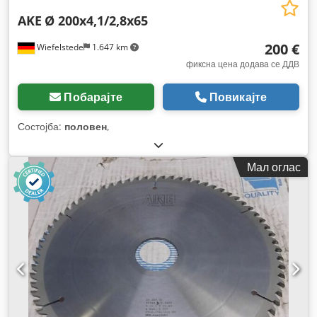
AKE
Ø 200x4,1/2,8x65
200 €
Wiefelstede
1.647 km
фиксна цена додава се ДДВ
Побарајте
Повикајте
Состојба:
половен
,
Мал оглас