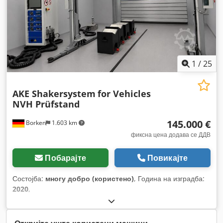
1
/
25
AKE Shakersystem
for Vehicles
NVH Prüfstand
145.000 €
Borken
1.603 km
фиксна цена додава се ДДВ
Побарајте
Повикајте
Состојба:
многу добро (користено)
, Година на изградба:
2020
,