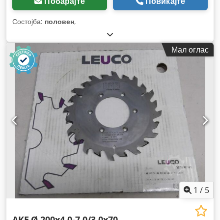
Побарајте
Повикајте
Состојба:
половен
,
Мал оглас
1
/
5
AKE
Ø 200x4,0-7,0/3,0x70