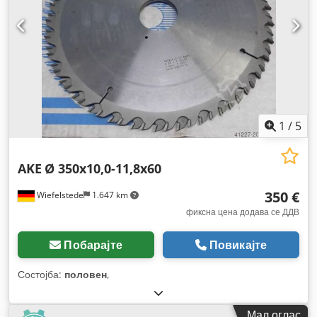
1
/
5
AKE
Ø 350x10,0-11,8x60
350 €
Wiefelstede
1.647 km
фиксна цена додава се ДДВ
Побарајте
Повикајте
Состојба:
половен
,
Мал оглас