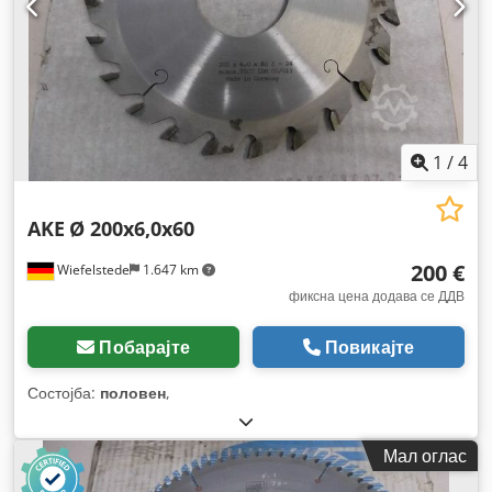
1
/
4
AKE
Ø 200x6,0x60
200 €
Wiefelstede
1.647 km
фиксна цена додава се ДДВ
Побарајте
Повикајте
Состојба:
половен
,
Мал оглас