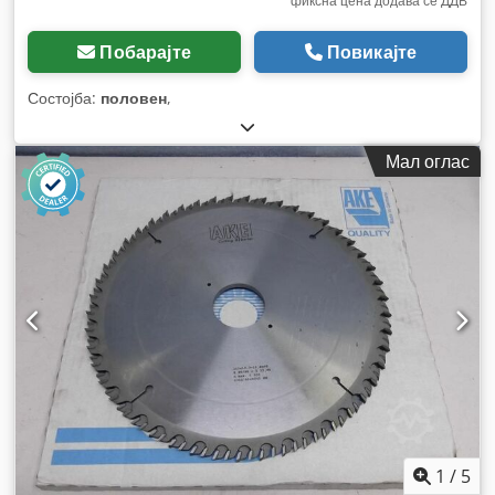
фиксна цена додава се ДДВ
Побарајте
Повикајте
Состојба:
половен
,
Мал оглас
1
/
5