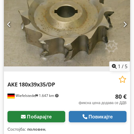
1
/
5
AKE
180x39x35/DP
80 €
Wiefelstede
1.647 km
фиксна цена додава се ДДВ
Побарајте
Повикајте
Состојба:
половен
,