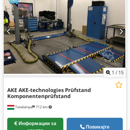
1
/
15
AKE AKE-technologies
Prüfstand
Komponentenprüfstand
Tatabánya
712 km
Информации за
Повикајте