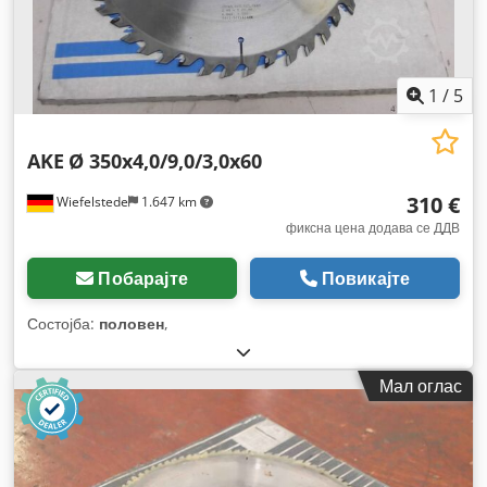
1
/
5
AKE
Ø 350x4,0/9,0/3,0x60
310 €
Wiefelstede
1.647 km
фиксна цена додава се ДДВ
Побарајте
Повикајте
Состојба:
половен
,
Мал оглас