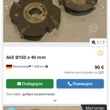
1
/
7
AkE
Ø150 x 40 mm
90 €
Wiefelstede
1.648 km
фиксна цена додава се ДДВ
Побарајте
Повикајте
Состојба:
добра (користена)
,
Мал оглас