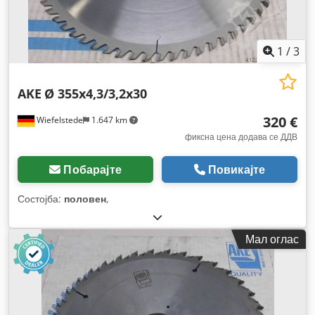
1
/
3
AKE
Ø 355x4,3/3,2x30
320 €
Wiefelstede
1.647 km
фиксна цена додава се ДДВ
Побарајте
Повикајте
Состојба:
половен
,
Мал оглас