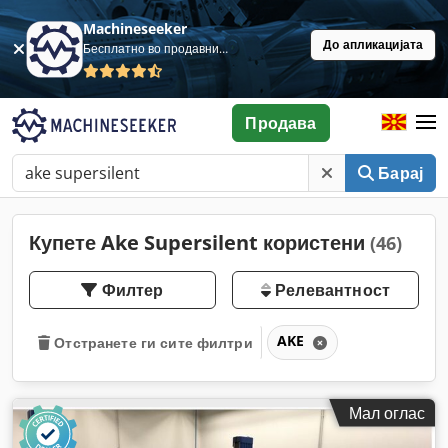
Machineseeker
До апликацијата
Бесплатно во продавница
Продава
Барај
Купете Ake Supersilent користени
(46)
Филтер
Релевантност
AKE
Отстранете ги сите филтри
Мал оглас