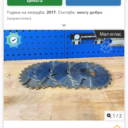
цената
Година на изградба:
2017
, Состојба:
многу добро
(користено)
,
Мал оглас
1
/
2