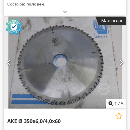
Состојба:
половен
,
Мал оглас
1
/
5
AKE
Ø 350x6,0/4,0x60