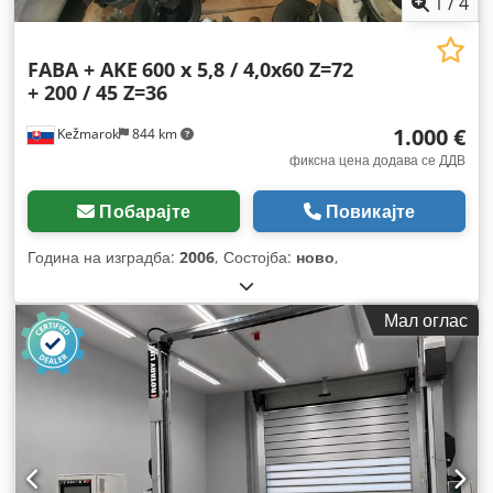
1
/
4
FABA + AKE
600 x 5,8 / 4,0x60 Z=72
+ 200 / 45 Z=36
1.000 €
Kežmarok
844 km
фиксна цена додава се ДДВ
Побарајте
Повикајте
Година на изградба:
2006
, Состојба:
ново
,
Мал оглас