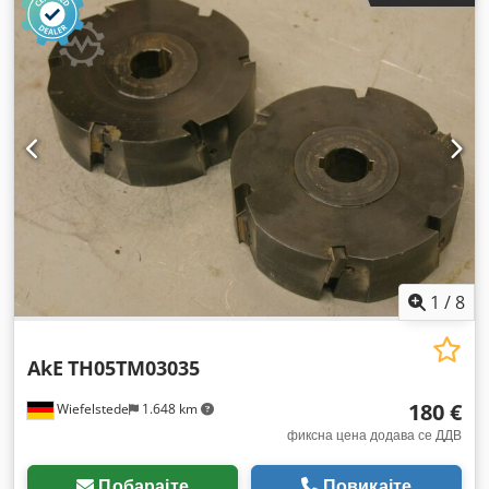
1
/
8
AkE
TH05TM03035
180 €
Wiefelstede
1.648 km
фиксна цена додава се ДДВ
Побарајте
Повикајте