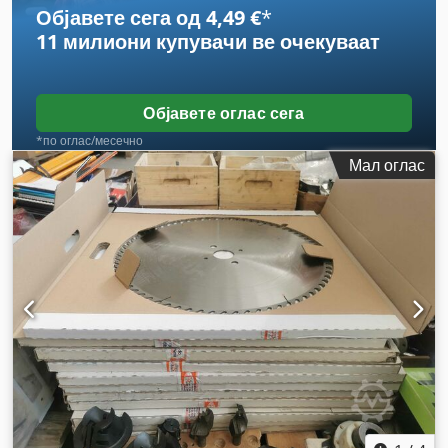
Објавете сега од 4,49 €
*
11 милиони купувачи
ве очекуваат
Објавете оглас сега
*по оглас/месечно
Мал оглас