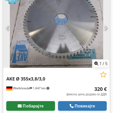
1
/
5
AKE
Ø 355x3,8/3,0
320 €
Wiefelstede
1.647 km
фиксна цена додава се ДДВ
Побарајте
Повикајте