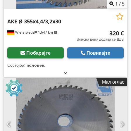
1
/
5
AKE
Ø 355x4,4/3,2x30
320 €
Wiefelstede
1.647 km
фиксна цена додава се ДДВ
Побарајте
Повикајте
Состојба:
половен
,
Мал оглас