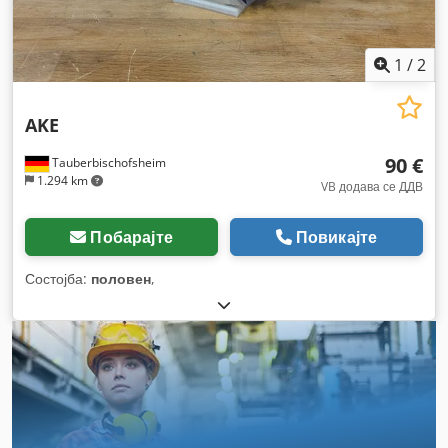
1
/
2
AKE
90 €
Tauberbischofsheim
1.294 km
VB додава се ДДВ
Побарајте
Повикајте
Состојба:
половен
,