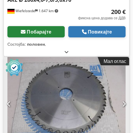
200 €
Wiefelstede
1.647 km
фиксна цена додава се ДДВ
Побарајте
Повикајте
Состојба:
половен
,
Мал оглас