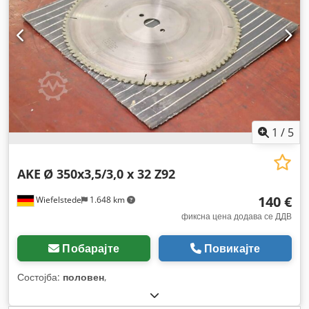
1
/
5
AKE
Ø 350x3,5/3,0 x 32 Z92
140 €
Wiefelstede
1.648 km
фиксна цена додава се ДДВ
Побарајте
Повикајте
Состојба:
половен
,