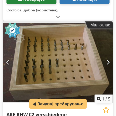
Состојба:
добра (користена)
,
Мал оглас
1
/
5
Зачувај пребарување
AKE RHW
C2 verschiedene