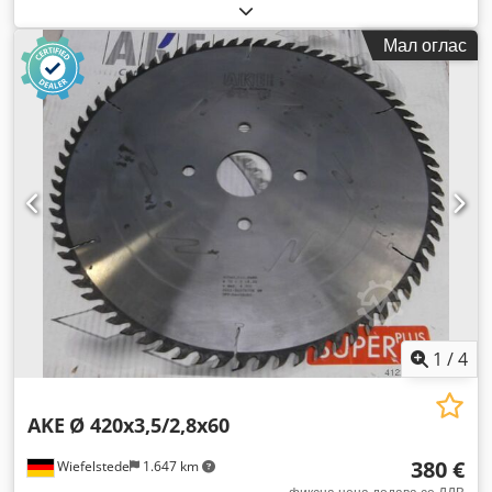
Мал оглас
1
/
4
AKE
Ø 420x3,5/2,8x60
380 €
Wiefelstede
1.647 km