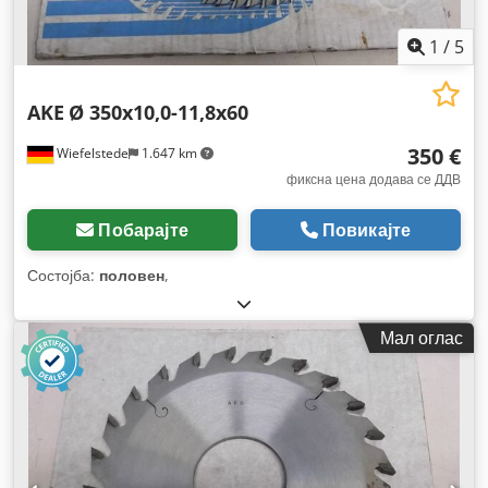
1
/
5
AKE
Ø 350x10,0-11,8x60
350 €
Wiefelstede
1.647 km
фиксна цена додава се ДДВ
Побарајте
Повикајте
Состојба:
половен
,
Мал оглас