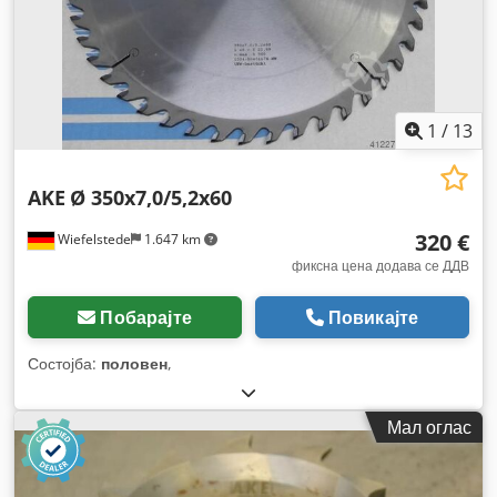
1
/
13
AKE
Ø 350x7,0/5,2x60
320 €
Wiefelstede
1.647 km
фиксна цена додава се ДДВ
Побарајте
Повикајте
Состојба:
половен
,
Мал оглас