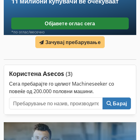
11 милиони купувачи
ве очекуваат
Објавете оглас сега
*по оглас/месечно
Зачувај пребарување
Користена Asecos
(3)
Сега пребарајте го целиот Machineseeker со
повеќе од 200.000 половни машини.
Барај