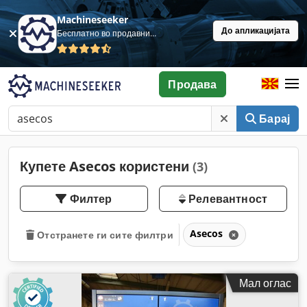
Machineseeker
До апликацијата
Бесплатно во продавница
Продава
Барај
Купете Asecos користени
(3)
Филтер
Релевантност
Asecos
Отстранете ги сите филтри
Мал оглас