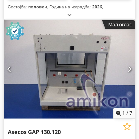
Состојба:
половен
, Година на изградба:
2026
,
Мал оглас
1
/
7
Asecos
GAP 130.120