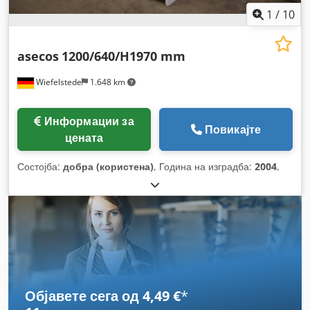
1
/
10
asecos
1200/640/H1970 mm
Wiefelstede
1.648 km
Информации за
Повикајте
цената
Состојба:
добра (користена)
, Година на изградба:
2004
,
Објавете сега од 4,49 €
*