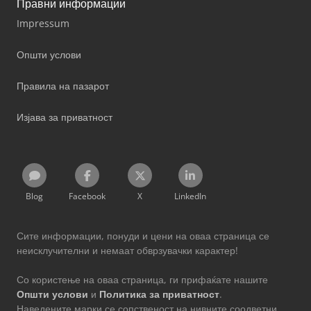
Правни информации
Impressum
Општи услови
Правила на пазарот
Изјава за приватност
Blog
Facebook
X
LinkedIn
Сите информации, понуди и цени на оваа страница се
неисклучителни и немаат обврзувачки карактер!
Со користење на оваа страница, ги прифаќате нашите
Општи услови
и
Политика за приватност
.
Наведените марки се сопственост на нивните соодветни