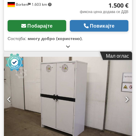
1.500 €
Borken
1.603 km
фиксна цена додава се ДДВ
Побарајте
Повикајте
Состојба:
многу добро (користено)
,
Мал оглас