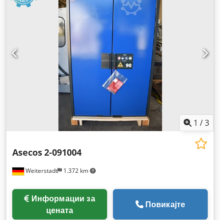
1
/
3
Asecos
2-091004
Weiterstadt
1.372 km
Информации за
Повикајте
цената