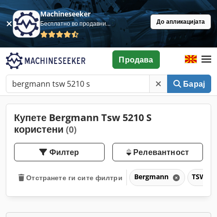
Machineseeker
До апликацијата
Бесплатно во продавница
Продава
Барај
Купете Bergmann Tsw 5210 S
користени
(0)
Филтер
Релевантност
Bergmann
TSW 52
Отстранете ги сите филтри