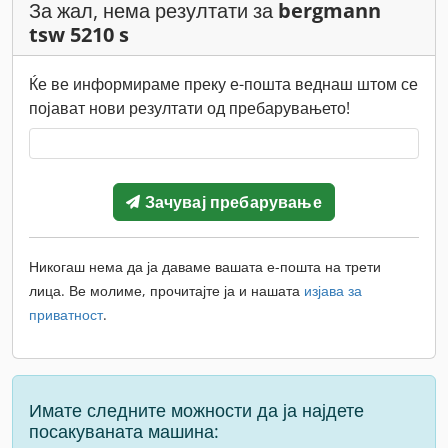
За жал, нема резултати за
bergmann
tsw 5210 s
Ќе ве информираме преку е-пошта веднаш штом се
појават нови резултати од пребарувањето!
Зачувај пребарување
Никогаш нема да ја даваме вашата е-пошта на трети
лица. Ве молиме, прочитајте ја и нашата
изјава за
приватност
.
Имате следните можности да ја најдете
посакуваната машина: