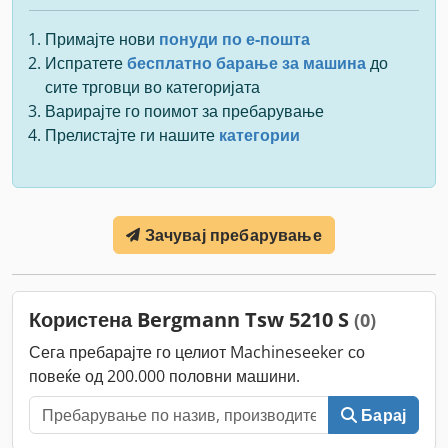
Примајте нови
понуди по е-пошта
Испратете
бесплатно барање за машина
до
сите трговци во категоријата
Варирајте го поимот за пребарување
Прелистајте ги нашите
категории
Зачувај пребарување
Користена Bergmann Tsw 5210 S
(0)
Сега пребарајте го целиот Machineseeker со
повеќе од 200.000 половни машини.
Барај