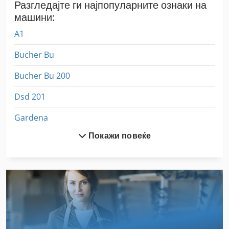
Разгледајте ги најпопуларните ознаки на
машини:
A1
Bucher Bu
Bucher Bu 200
Dsd 201
Gardena
Покажи повеќе
German
Germany
Glm
Handling
Mercedes