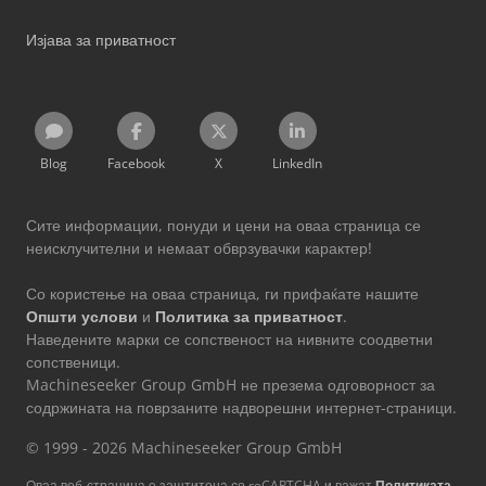
Изјава за приватност
Blog
Facebook
X
LinkedIn
Сите информации, понуди и цени на оваа страница се
неисклучителни и немаат обврзувачки карактер!
Со користење на оваа страница, ги прифаќате нашите
Општи услови
и
Политика за приватност
.
Наведените марки се сопственост на нивните соодветни
сопственици.
Machineseeker Group GmbH не презема одговорност за
содржината на поврзаните надворешни интернет-страници.
© 1999 - 2026 Machineseeker Group GmbH
Оваа веб-страница е заштитена со reCAPTCHA и важат
Политиката