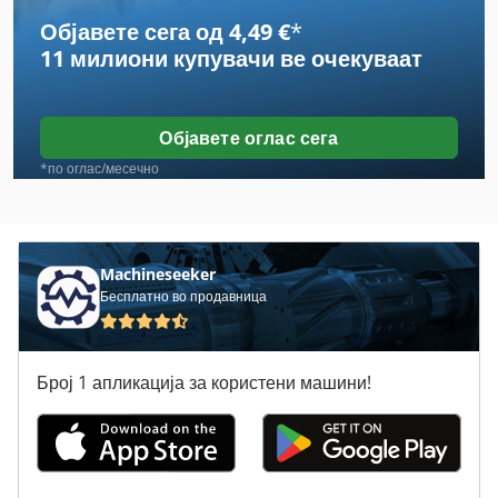
Објавете сега од 4,49 €
*
Molke
11 милиони купувачи
ве очекуваат
Ps 174
Tank
Објавете оглас сега
V-Вина
*по оглас/месечно
Wiesheu Dibas
Висок Кревање Мравка
Machineseeker
Бесплатно во продавница
Вклучување Господар Профит 2
Ладење
Број 1 апликација за користени машини!
Ладење Ќелија
Пијалоци Приколки
Пријавете Се