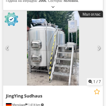
Година на изградба:
2006
, Состојба:
половен
,
Мал оглас
1
/
7
JingYing
Sudhaus
Menslage
1.614 km