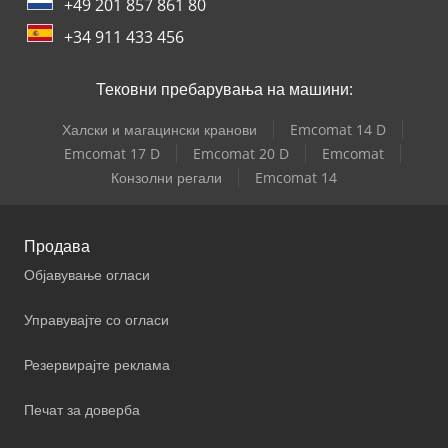
+49 201 857 861 80
+34 911 433 456
Тековни пребарувања на машини:
Халски и магацински кранови
Emcomat 14 D
Emcomat 17 D
Emcomat 20 D
Emcomat
Конзолни регали
Emcomat 14
Продава
Објавување огласи
Управувајте со огласи
Резервирајте реклама
Печат за доверба