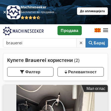
Machineseeker
До апликацијата
Бесплатно во продавница
Продава
Барај
Купете Brauerei користени
(2)
Филтер
Релевантност
Мал оглас