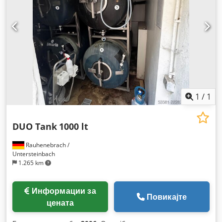
1
/
1
DUO Tank
1000 lt
Rauhenebrach /
Untersteinbach
1.265 km
Информации за
Повикајте
цената