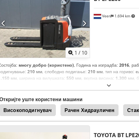
Veen
1.694 km
1
/
10
Состојба:
многу добро (користено)
, Година на изградба:
2016
, ра
подигнување:
210 мм
, слободно подигање:
210 мм
, тип на гориво:
е
1.150 мм
, ширина на вилушката:
550 мм
, вкупна висина:
1.300 мм
, 
Откријте уште користени машини
Високоподигнувач
Рачен Хидрауличен
Стак
TOYOTA BT
LPE2