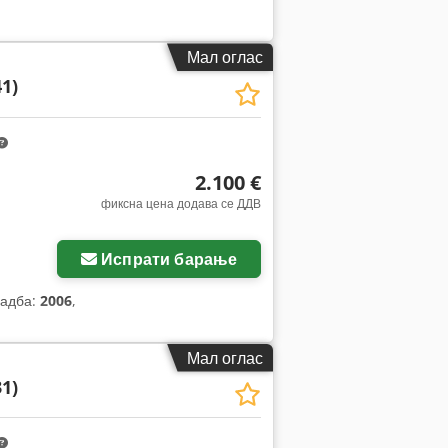
Мал оглас
41)
2.100 €
фиксна цена додава се ДДВ
Испрати барање
радба:
2006
,
Мал оглас
31)