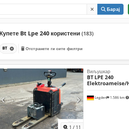
Барај
Купете Bt Lpe 240 користени
(183)
BT
Отстранете ги сите филтри
Виљушкар
BT
LPE 240
Elektroameise/
Legden
1.586 km
1
/
11