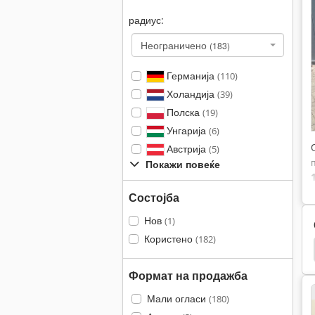
радиус:
Неограничено
(183)
Германија
(110)
Холандија
(39)
Полска
(19)
Унгарија
(6)
Австрија
(5)
Покажи повеќе
Состојба
Нов
(1)
Користено
(182)
Linde Bmv 105
Linde K10
Linde Monaxis
Формат на продажба
Мали огласи
(180)