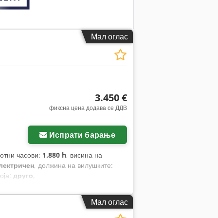
Мал оглас
3.450 €
фиксна цена додава се ДДВ
Испрати барање
ботни часови:
1.880 h
, висина на
лектричен
, должина на вилушките:
боја:
друго
,
Мал оглас