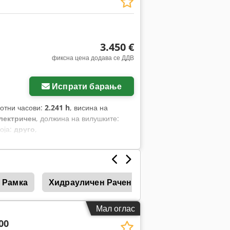
3.450 €
фиксна цена додава се ДДВ
Испрати барање
ботни часови:
2.241 h
, висина на
лектричен
, должина на вилушките:
боја:
друго
,
 Рамка
Хидрауличен Рачен Вентил
Рачен Уда
Мал оглас
00