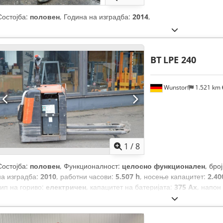
Состојба:
половен
, Година на изградба:
2014
,
BT
LPE 240
Wunstorf
1.521 km
1
/
8
Состојба:
половен
, Функционалност:
целосно функционален
, бро
на изградба:
2010
, работни часови:
5.507 h
, носење капацитет:
2.40
тип на гориво:
електричен
, капацитет на батеријата:
375 Ах
, напон
вилушките:
1.150 мм
, Тип на предна гума:
полиуретански гуми (не
полиуретански гуми (не оставаат траги)
, празна тежина:
1.020 кг