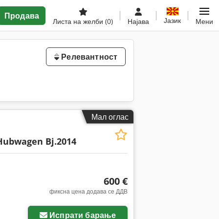
Продава
Јазик
Листа на желби
(0)
Најава
Мени
Релевантност
Мал оглас
Hubwagen Bj.2014
600 €
фиксна цена додава се ДДВ
Испрати барање