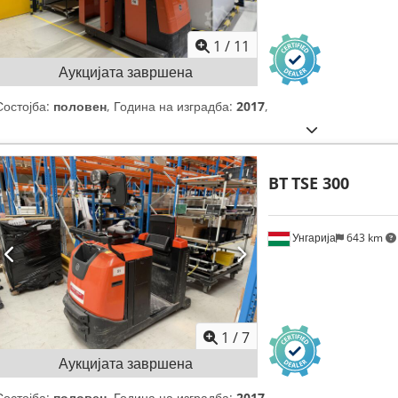
1
/
11
Аукцијата завршена
Состојба:
половен
, Година на изградба:
2017
,
BT
TSE 300
Унгарија
643 km
1
/
7
Аукцијата завршена
Состојба:
половен
, Година на изградба:
2017
,