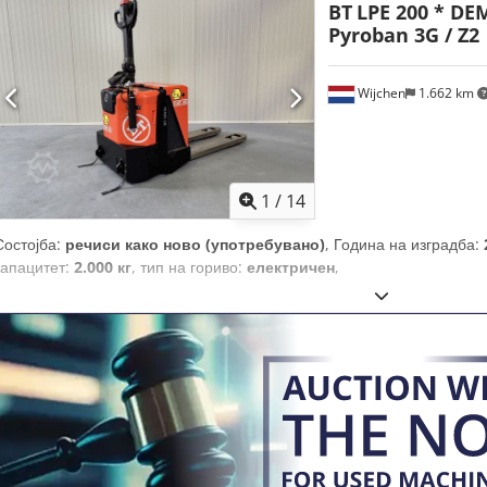
BT
LPE 200 * DE
Pyroban 3G / Z2
Wijchen
1.662 km
1
/
14
Состојба:
речиси како ново (употребувано)
, Година на изградба:
капацитет:
2.000 кг
, тип на гориво:
електричен
,