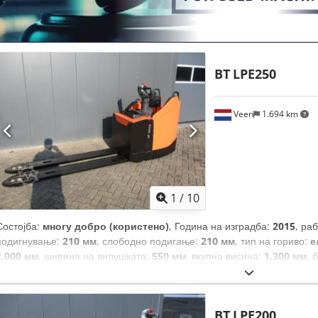
BT
LPE250
Veen
1.694 km
1
/
10
Состојба:
многу добро (користено)
, Година на изградба:
2015
, ра
подигнување:
210 мм
, слободно подигање:
210 мм
, тип на гориво:
е
2.000 мм
, ширина на вилушката:
550 мм
, вкупна висина:
1.300 мм
, 
BT
LPE200