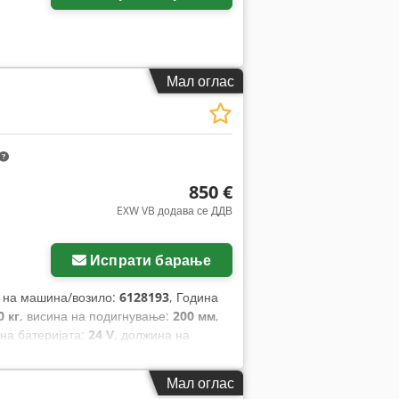
Мал оглас
850 €
EXW VB додава се ДДВ
Испрати барање
ј на машина/возило:
6128193
, Година
0 кг
, висина на подигнување:
200 мм
,
 на батеријата:
24 V
, должина на
 оставаат траги)
, тип на задна гума:
,
Мал оглас