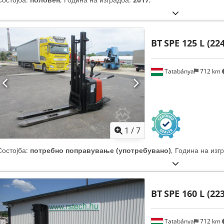
BT
SPE 125 L (22
Tatabánya
712 km
1
/
7
Состојба:
потребно поправување (употребувано)
, Година на изг
BT
SPE 160 L (22
Tatabánya
712 km