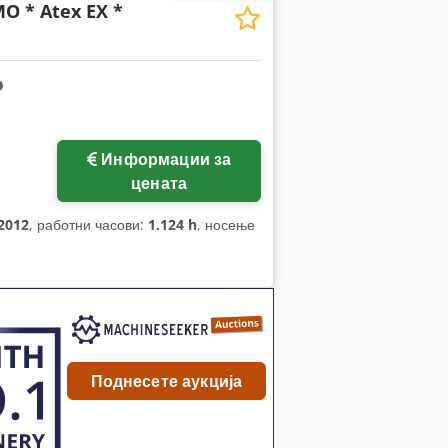
MO * Atex EX *
Информации за
цената
2012
, работни часови:
1.124 h
, носење
Поднесете аукција