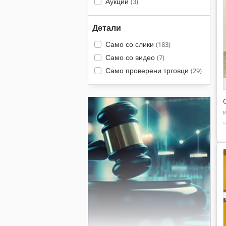
Аукции
(3)
Детали
Само со слики
(183)
Само со видео
(7)
Само проверени трговци
(29)