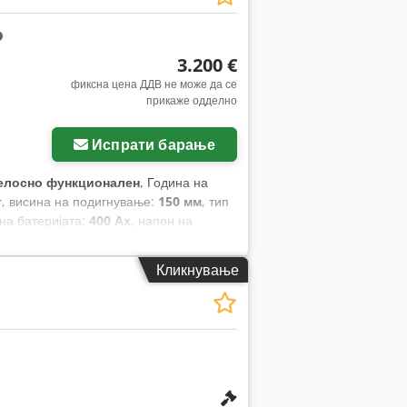
3.200 €
фиксна цена ДДВ не може да се
прикаже одделно
Испрати барање
елосно функционален
, Година на
г
, висина на подигнување:
150 мм
, тип
 на батеријата:
400 Ах
, напон на
.200 мм
, вкупна должина:
1.900 мм
,
Кликнување