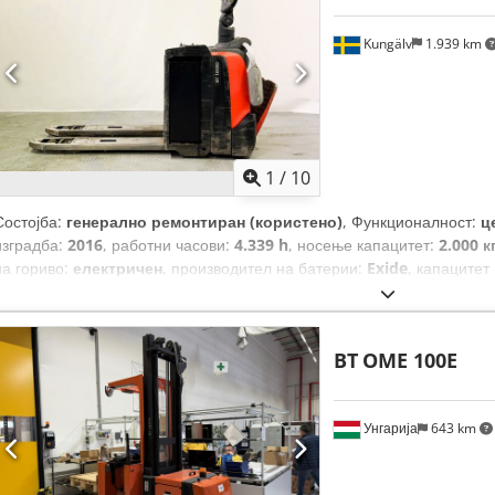
Kungälv
1.939 km
1
/
10
Состојба:
генерално ремонтиран (користено)
, Функционалност:
ц
изградба:
2016
, работни часови:
4.339 h
, носење капацитет:
2.000 к
на гориво:
електричен
, производител на батерии:
Exide
, капацитет
батеријата:
24 V
, должина на вилушките:
1.150 мм
, вкупна висина:
1
вкупна ширина:
750 мм
, Опрема:
палетни виљушки
,
BT
OME 100E
Унгарија
643 km