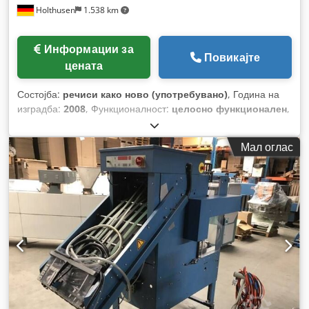
Holthusen
1.538 km
Информации за
Повикајте
цената
Состојба:
речиси како ново (употребувано)
, Година на
изградба:
2008
, Функционалност:
целосно функционален
,
Мал оглас