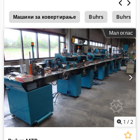
0
Машини за ковертирање
Buhrs
Buhrs 30
Мал оглас
1
/
2