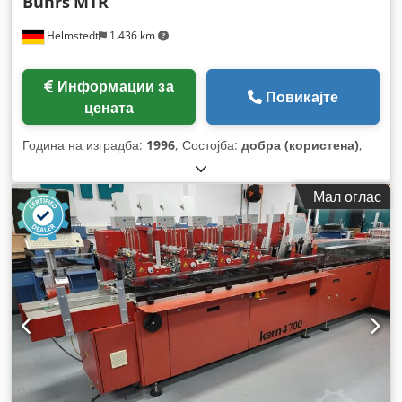
Buhrs
MTR
Helmstedt
1.436 km
Информации за
Повикајте
цената
Година на изградба:
1996
, Состојба:
добра (користена)
,
Мал оглас