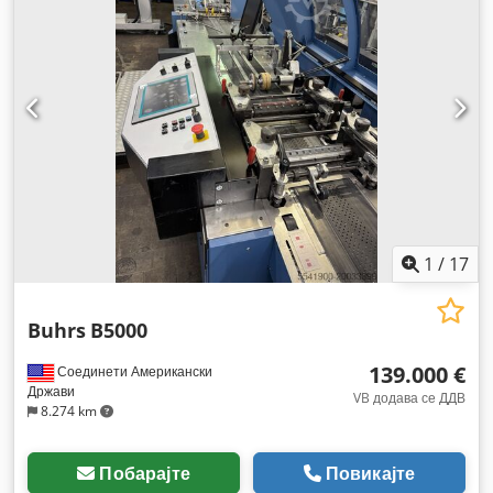
1
/
17
Buhrs
B5000
139.000 €
Соединети Американски
Држави
VB додава се ДДВ
8.274 km
Побарајте
Повикајте