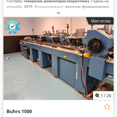
Состојба:
генерално ремонтиран (користено)
, Година на
изградба:
2015
, Функционалност:
целосно функционален
,
Мал оглас
1
/
26
Buhrs
1500