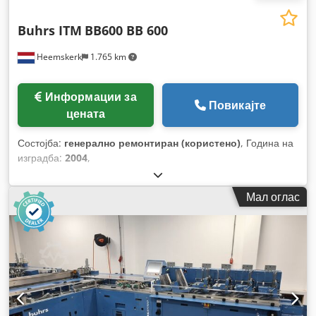
Buhrs ITM
BB600 BB 600
Heemskerk
1.765 km
Информации за
Повикајте
цената
Состојба:
генерално ремонтиран (користено)
, Година на
изградба:
2004
,
Мал оглас