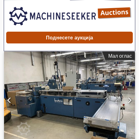
Поднесете аукција
Мал оглас