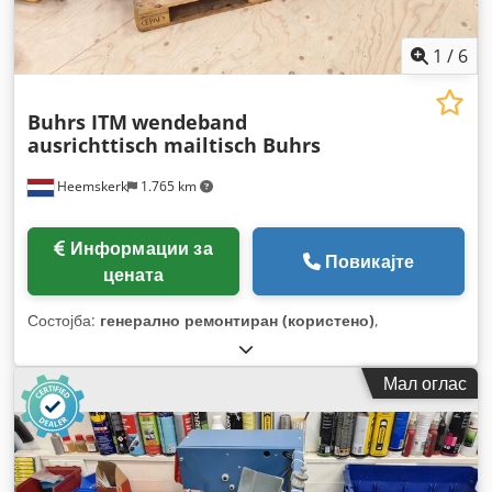
1
/
6
Buhrs ITM
wendeband
ausrichttisch mailtisch Buhrs
Heemskerk
1.765 km
Информации за
Повикајте
цената
Состојба:
генерално ремонтиран (користено)
,
Мал оглас