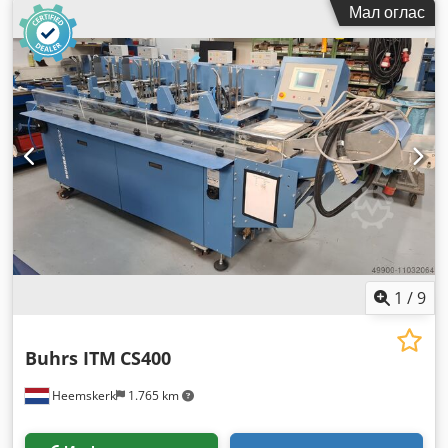
Мал оглас
1
/
9
Buhrs ITM
CS400
Heemskerk
1.765 km