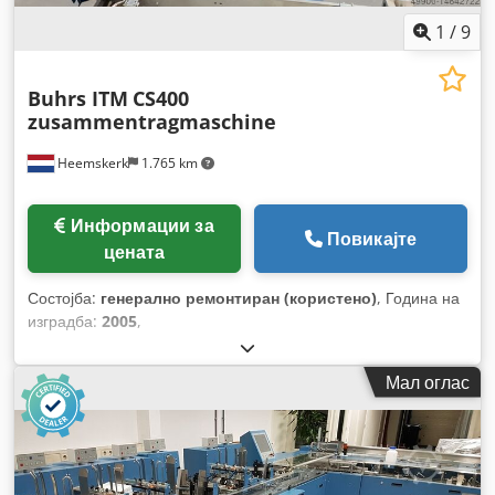
1
/
9
Buhrs ITM
CS400
zusammentragmaschine
Heemskerk
1.765 km
Информации за
Повикајте
цената
Состојба:
генерално ремонтиран (користено)
, Година на
изградба:
2005
,
Мал оглас