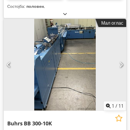
Состојба:
половен
,
Мал оглас
1
/
11
Buhrs
BB 300-10K