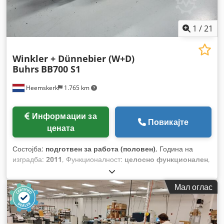
1
/
21
Winkler + Dünnebier (W+D)
Buhrs
BB700 S1
Heemskerk
1.765 km
Информации за
Повикајте
цената
Состојба:
подготвен за работа (половен)
, Година на
изградба:
2011
, Функционалност:
целосно функционален
,
Мал оглас