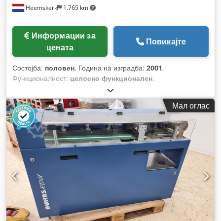
Heemskerk
1.765 km
Информации за
Повикајте
цената
Состојба:
половен
, Година на изградба:
2001
,
Функционалност:
целосно функционален
,
Мал оглас