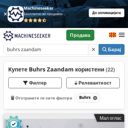
Machineseeker
До апликацијата
Бесплатно во продавница
Продава
Барај
Купете Buhrs Zaandam користени
(22)
Филтер
Релевантност
Buhrs
Отстранете ги сите филтри
Мал оглас