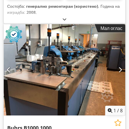
Состојба:
генерално ремонтиран (користено)
, Година на
изградба:
2008
,
Мал оглас
1
/
8
Buhrs
B1000 1000