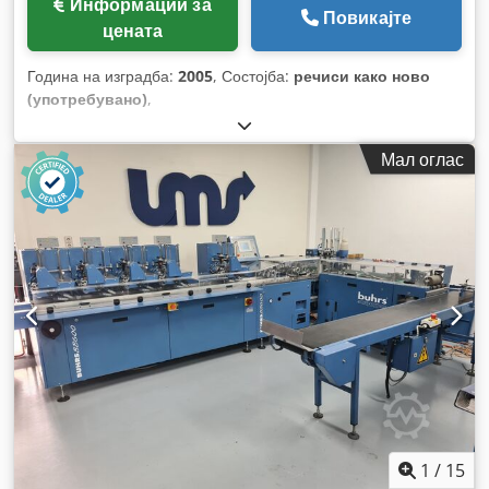
Информации за
Повикајте
цената
Година на изградба:
2005
, Состојба:
речиси како ново
(употребувано)
,
Мал оглас
1
/
15