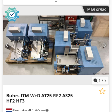
Мал оглас
1
/
7
Buhrs ITM W+D
AT25 RF2 AS25
HF2 HF3
Heemskerk
1.765 km