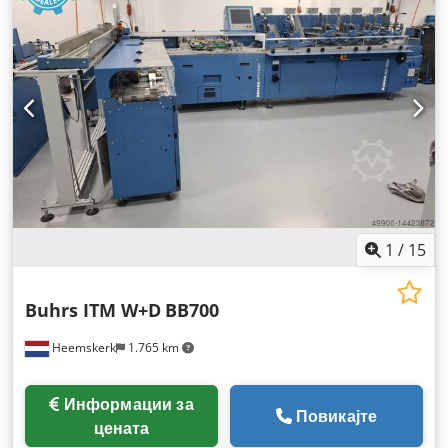
1
/
15
Buhrs ITM W+D
BB700
Heemskerk
1.765 km
Информации за
Повикајте
цената