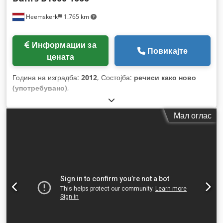
Heemskerk
1.765 km
Информации за
Повикајте
цената
Година на изградба:
2012
, Состојба:
речиси како ново
(употребувано)
,
Мал оглас