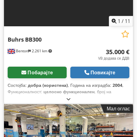
1
/
11
Buhrs
BB300
35.000 €
Benton
2.261 km
VB додава се ДДВ
Побарајте
Повикајте
Состојба:
добра (користена)
, Година на изградба:
2004
,
Функционалност:
целосно функционален
, број на
машина/возило:
200145
,
Мал оглас