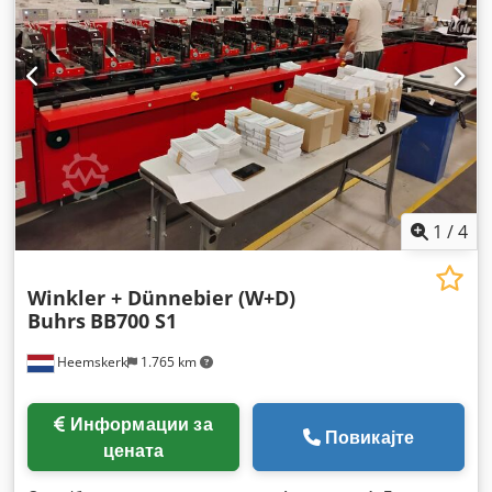
1
/
4
Winkler + Dünnebier (W+D)
Buhrs
BB700 S1
Heemskerk
1.765 km
Информации за
Повикајте
цената