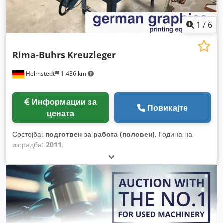
1
/
6
Rima-Buhrs
Kreuzleger
Helmstedt
1.436 km
Информации за
Повикајте
цената
Состојба:
подготвен за работа (половен)
, Година на
изградба:
2011
,