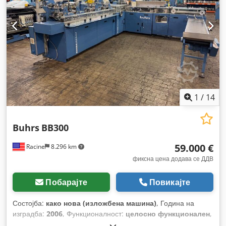
1
/
14
Buhrs
BB300
59.000 €
Racine
8.296 km
фиксна цена додава се ДДВ
Побарајте
Повикајте
Состојба:
како нова (изложбена машина)
, Година на
изградба:
2006
, Функционалност:
целосно функционален
,