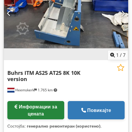
1
/
7
Buhrs ITM
AS25 AT25 8K 10K
version
Heemskerk
1.765 km
Информации за
Повикајте
цената
Состојба:
генерално ремонтиран (користено)
,