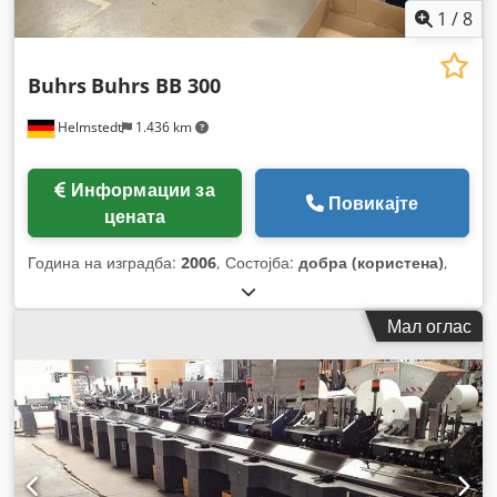
1
/
8
Buhrs
Buhrs BB 300
Helmstedt
1.436 km
Информации за
Повикајте
цената
Година на изградба:
2006
, Состојба:
добра (користена)
,
Мал оглас