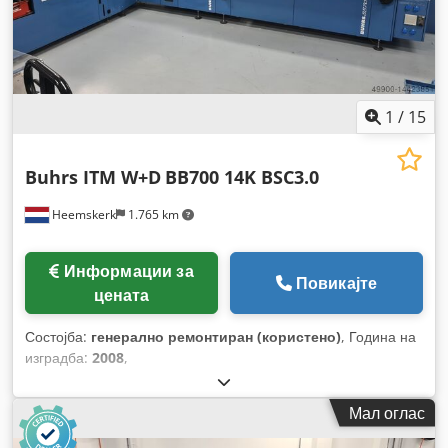
1
/
15
Buhrs ITM W+D
BB700 14K BSC3.0
Heemskerk
1.765 km
Информации за
Повикајте
цената
Состојба:
генерално ремонтиран (користено)
, Година на
изградба:
2008
,
Мал оглас