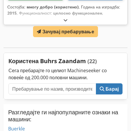
Состојба:
многу добро (користено)
, Година на изградба:
2015
, Функционалност:
целосно функционален
,
Зачувај пребарување
Користена Buhrs Zaandam
(22)
Сега пребарајте го целиот Machineseeker со
повеќе од 200.000 половни машини.
Барај
Разгледајте ги најпопуларните ознаки на
машини:
Buerkle