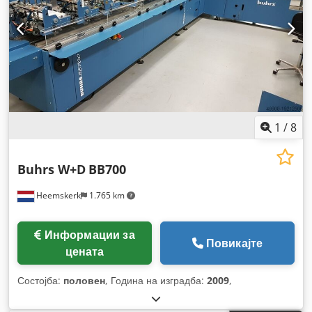
1
/
8
Buhrs W+D
BB700
Heemskerk
1.765 km
Информации за
Повикајте
цената
Состојба:
половен
, Година на изградба:
2009
,