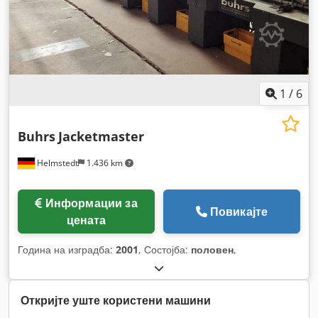
1
/
6
Buhrs
Jacketmaster
Helmstedt
1.436 km
Информации за
Повикајте
цената
Година на изградба:
2001
, Состојба:
половен
,
Откријте уште користени машини