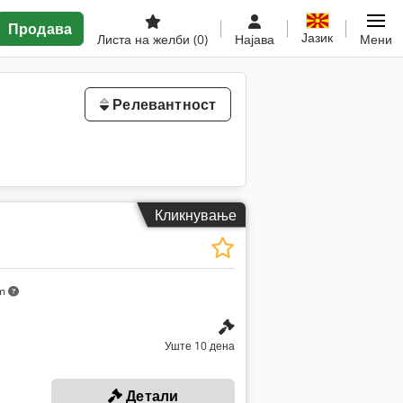
Продава
Јазик
Листа на желби
(0)
Најава
Мени
Релевантност
Кликнување
km
Уште 10 дена
Детали