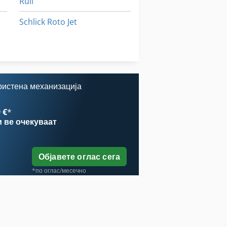
Ruli
Schlick Roto Jet
Schneider
Spm 113
ристена механизација
 €
*
и
ве очекуваат
Објавете оглас сега
*по оглас/месечно