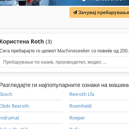
Зачувај пребарувањ
Користена Roth
(3)
Сега пребарајте го целиот Machineseeker со повеќе од 20
Разгледајте ги најпопуларните ознаки на машини
Bosch
Rexroth Lfa
Dbds Rexroth
Roemheld
Indramat
Roeper