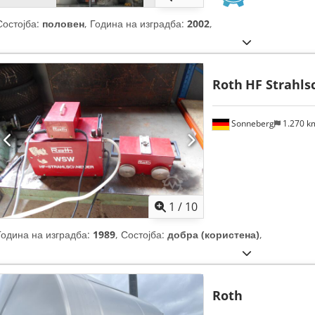
Состојба:
половен
, Година на изградба:
2002
,
Roth
HF Strahl
Sonneberg
1.270 
1
/
10
Година на изградба:
1989
, Состојба:
добра (користена)
,
Roth