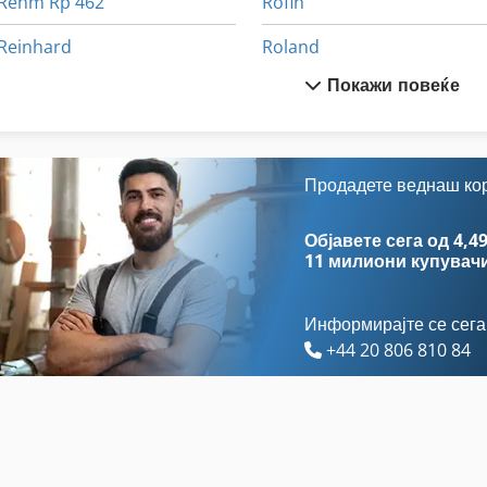
Rehm Rp 462
Rofin
Reinhard
Roland
Покажи повеќе
Rems Uni
Romer
Rex
Romi
Rexroth
Roto Record
Продадете веднаш ко
Rexroth Dbds 6
Rotox
Објавете сега од 4,49
11 милиони купувач
Информирајте се сега
+44 20 806 810 84