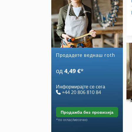
Продадете веднаш roth
од
4,49 €
*
Информирајте се сега
+44 20 806 810 84
продажба без провизија
*по оглас/месечно