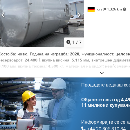
Forst
1.326 km
1
/
7
Состојба:
ново
, Година на изградба:
2020
, Функционалност:
целос
резервоарот:
24.400 l
, вкупна висина:
5.115 мм
, внатрешен дијамет
3.100 мм
, вкупна тежина:
4.500 кг
, материјал на ѕидот:
нерѓосувач
структура на ѕидот:
со двоен ѕид
, Број на комори:
1
, работна темп
греда
, Опрема:
Ознака CE
,
Продадете веднаш ко
Објавете сега од 4,49
11 милиони купувач
Информирајте се сега
+44 20 806 810 84