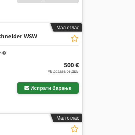
Мал оглас
schneider WSW
km
500 €
VB додава се ДДВ
Испрати барање
Мал оглас