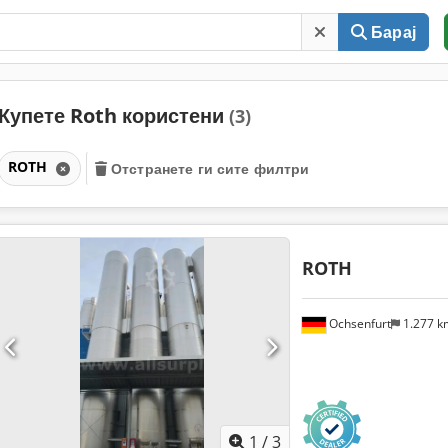
Барај
Купете Roth користени
(3)
ROTH
Отстранете ги сите филтри
ROTH
Ochsenfurt
1.277 
1
/
3