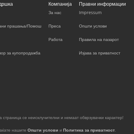
дршка
Компанија
Правни информации
За нас
Impressum
вани прашања/Помош
Преса
Општи услови
Работа
Правила на пазарот
вор за купопродажба
Изјава за приватност
 страница се неисклучителни и немаат обврзувачки карактер!
фаќате нашите
Општи услови
и
Политика за приватност
.