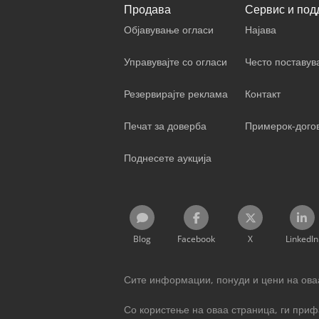
Продава
Сервис и под
Објавување огласи
Најава
Управувајте со огласи
Често поставу
Резервирајте реклама
Контакт
Печат за доверба
Примерок-дого
Поднесете аукција
Blog
Facebook
X
LinkedIn
Сите информации, понуди и цени на оваа
Со користење на оваа страница, ги при