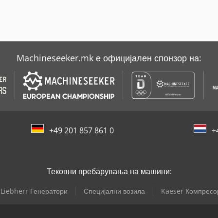
Machineseeker.mk е официјален спонзор на:
+49 201 857 861 0
+
Тековни пребарувања на машини:
Liebherr Генератори
Специјални возила
Kaeser Компресо