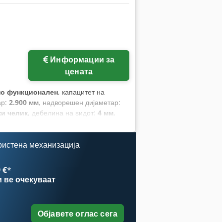
Информации за
цената
но функционален
, капацитет на
ар:
2.900 мм
, надворешен дијаметар:
ки челик
, дебелина на ѕидот:
4 мм
,
ература:
40 °C
, работен притисок:
3
ристена механизација
 €
*
и
ве очекуваат
Објавете оглас сега