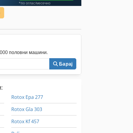
*по оглас/месечно
е
0.000 половни машини.
Барај
:
Rotox Epa 277
Rotox Gla 303
Rotox Kf 457