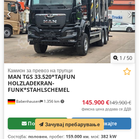
1
/
50
Камион за превоз на трупци
MAN
TGS 33.520*TAJFUN
HOLZLADEKRAN-
FUNK*STAHLSCHEMEL
145.900 €
Babenhausen
1.356 km
149.900 €
фиксна цена додава се ДДВ
Побарајте
Повикајте
Зачувај пребарување
Состојба:
половен
, пробег:
159.000 км
, моќ:
382 kW