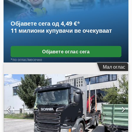
Објавете сега од 4,49 €
*
11 милиони купувачи
ве очекуваат
Објавете оглас сега
*по оглас/месечно
Мал оглас