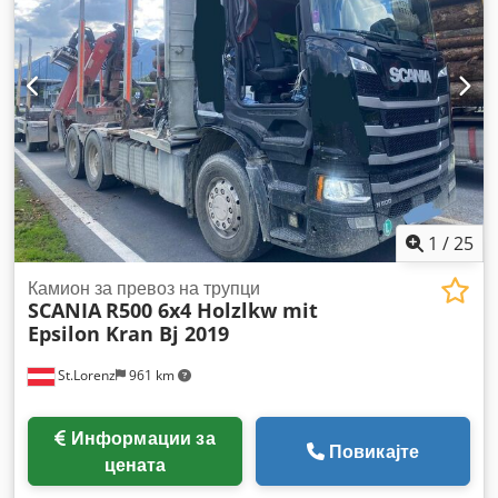
1
/
25
Камион за превоз на трупци
SCANIA
R500 6x4 Holzlkw mit
Epsilon Kran Bj 2019
St.Lorenz
961 km
Информации за
Повикајте
цената