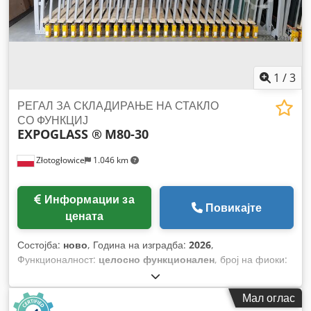
našite drugi proizvodi za industrijata za staklo.
1
/
3
РЕГАЛ ЗА СКЛАДИРАЊЕ НА СТАКЛО
СО ФУНКЦИЈ
EXPOGLASS ®
M80-30
Złotogłowice
1.046 km
Информации за
Повикајте
цената
Состојба:
ново
, Година на изградба:
2026
,
Функционалност:
целосно функционален
, број на фиоки:
30
, РЕГАЛ ЗА СКЛАДИРАЊЕ НА СТАКЛО СО ФУНКЦИЈА НА
ПОВЛЕКУВАЊЕ М80-30 ГОДИНА НА ПРОИЗВОДСТВО 2025
Мал оглас
/ ФАБРИЧКИ НОВ Ние сме произведувачи на регали за