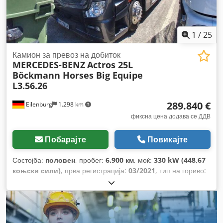
1
/
25
Камион за превоз на добиток
MERCEDES-BENZ
Actros 25L
Böckmann Horses Big Equipe
L3.56.26
289.840 €
Eilenburg
1.298 km
фиксна цена додава се ДДВ
Побарајте
Повикајте
Состојба:
половен
, пробег:
6.900 км
, моќ:
330 kW (448,67
коњски сили)
, прва регистрација:
03/2021
, тип на гориво:
дизел
, вкупна тежина:
25.000 кг
, конфигурација на оските:
3 оски
, боја:
сиво
, тип на пренос:
автоматски
, емисиона
класа:
Еуро 6
, Опрема:
ABS, грејач за паркирање,
електронска програма за стабилност (ESP), клима уред,
филтер за сажење
,