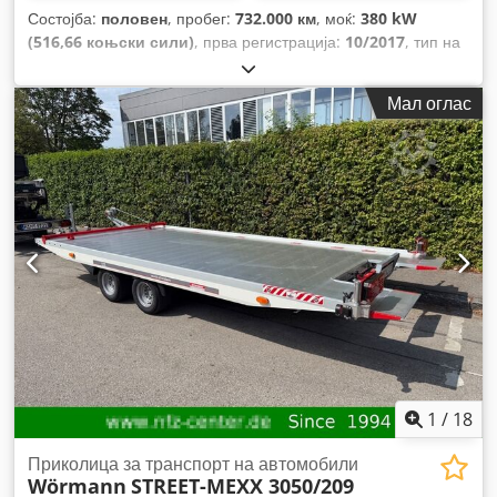
Состојба:
половен
, пробег:
732.000 км
, моќ:
380 kW
(516,66 коњски сили)
, прва регистрација:
10/2017
, тип на
гориво:
дизел
, вкупна тежина:
26.000 кг
, конфигурација на
оските:
3 оски
, боја:
црна
, тип на пренос:
автоматски
,
Мал оглас
емисиона класа:
Еуро 6
, должина на товарниот простор:
6.100 мм
, ширина на товарниот простор:
2.300 мм
,
Опрема:
грејач за паркирање, имал несреќа, клима
уред, кран
,
1
/
18
Приколица за транспорт на автомобили
Wörmann
STREET-MEXX 3050/209