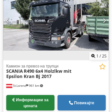
1
/
25
Камион за превоз на трупци
SCANIA
R490 6x4 Holzlkw mit
Epsilon Kran Bj 2017
St.Lorenz
961 km
Информации за
Повикајте
цената