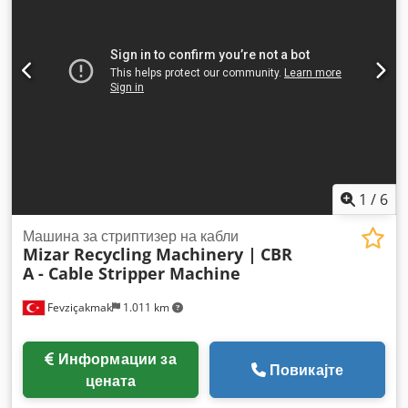
1
/
6
Машина за стриптизер на кабли
Mizar Recycling Machinery |
CBR
A - Cable Stripper Machine
Fevziçakmak
1.011 km
Информации за
Повикајте
цената