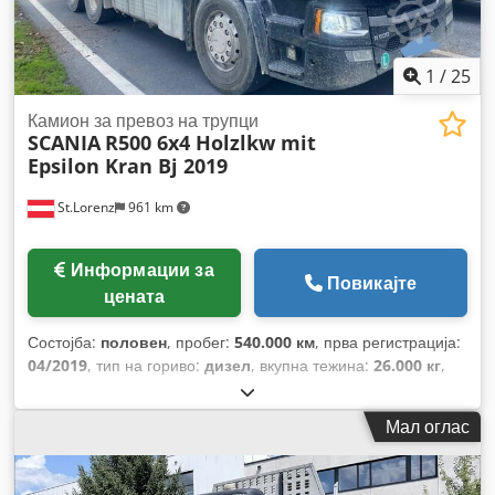
1
/
25
Камион за превоз на трупци
SCANIA
R500 6x4 Holzlkw mit
Epsilon Kran Bj 2019
St.Lorenz
961 km
Информации за
Повикајте
цената
Состојба:
половен
, пробег:
540.000 км
, прва регистрација:
04/2019
, тип на гориво:
дизел
, вкупна тежина:
26.000 кг
,
конфигурација на оските:
3 оски
, кочници:
ретардер
, боја:
црна
, тип на пренос:
автоматски
, емисиона класа:
Еуро 6
,
Мал оглас
должина на товарниот простор:
6.100 мм
, ширина на
товарниот простор:
2.300 мм
, Опрема:
грејач за
паркирање, имал несреќа, клима уред, кран
,