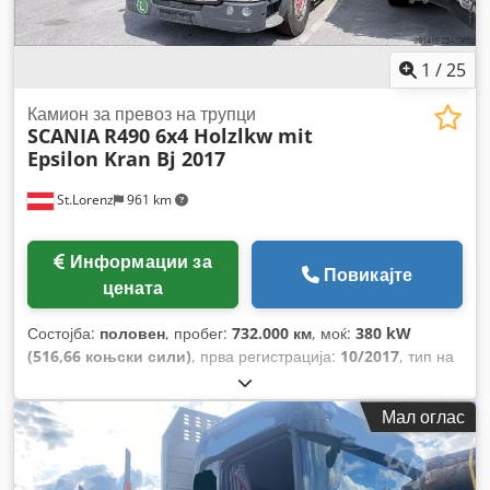
1
/
25
Камион за превоз на трупци
SCANIA
R490 6x4 Holzlkw mit
Epsilon Kran Bj 2017
St.Lorenz
961 km
Информации за
Повикајте
цената
Состојба:
половен
, пробег:
732.000 км
, моќ:
380 kW
(516,66 коњски сили)
, прва регистрација:
10/2017
, тип на
гориво:
дизел
, вкупна тежина:
26.000 кг
, конфигурација на
оските:
3 оски
, боја:
црна
, тип на пренос:
автоматски
,
Мал оглас
емисиона класа:
Еуро 6
, должина на товарниот простор:
6.100 мм
, ширина на товарниот простор:
2.300 мм
,
Опрема:
грејач за паркирање, клима уред, кран
,