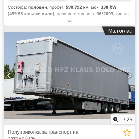
Состојба:
половен
, пробег:
590.792 км
, моќ:
338 kW
(459,55 коњски сили)
, прва регистрација:
06/2003
, тип на
гориво:
дизел
, вкупна тежина:
26.000 кг
, конфигурација на
оските:
3 оски
, кочници:
ретардер
, боја:
бело
, тип на
Мал оглас
пренос:
механички
, емисиона класа:
Еуро 3
, вкупна
ширина:
2.550 мм
, вкупна висина:
4.000 мм
, должина на
товарниот простор:
5.300 мм
, ширина на товарниот
простор:
2.500 мм
, Опрема:
кран, погон на сите тркала
,
1
/
26
Полуприколка за транспорт на
автомобили