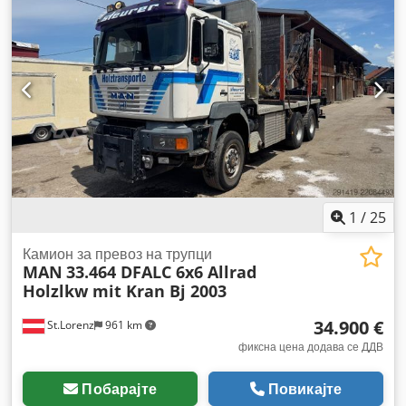
(TÜV):
10/2026
, кочници:
ретардер
, кабина на возачот:
кабина за спиење
, тип на пренос:
автоматски
, емисиона
класа:
Еуро 6
, суспензија:
челик-воздух
, број на седишта:
2
, должина на товарниот простор:
6.180 мм
, големина на
предната гума:
385/65R22,5
, димензија на задна гума:
315/80R22,5
, број на кревети:
1
, Опрема:
ABS, блокада на
диференцијалот, борден компјутер, грејач за
паркирање, дополнителни фарови, клима уред,
компресиран воздушен сопирачки, кран, регистрација
на камион, темпомат, хидраулика на гриперот,
централно заклучување
,
1
/
25
Камион за превоз на трупци
MAN
33.464 DFALC 6x6 Allrad
Holzlkw mit Kran Bj 2003
34.900 €
St.Lorenz
961 km
фиксна цена додава се ДДВ
Побарајте
Повикајте