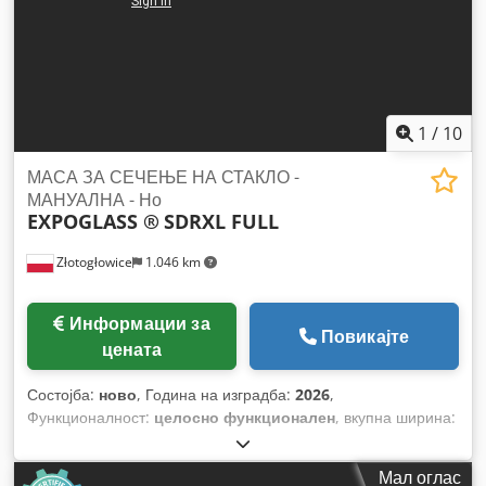
1
/
10
МАСА ЗА СЕЧЕЊЕ НА СТАКЛО -
МАНУАЛНА - Но
EXPOGLASS ®
SDRXL FULL
Złotogłowice
1.046 km
Информации за
Повикајте
цената
Состојба:
ново
, Година на изградба:
2026
,
Функционалност:
целосно функционален
, вкупна ширина:
2.600 мм
, вкупна должина:
3.400 мм
, вкупна висина:
910
мм
, вкупна тежина:
950 кг
, влезен струја:
16 A
,
Мал оглас
времетраење на гаранцијата:
12 месеци
, влезен напон: