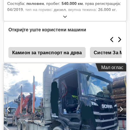
Состојба:
половен
, пробег:
540.000 км
, прва регистрација:
04/2019
, тип на гориво:
дизел
, вкупна тежина:
26.000 кг
,
конфигурација на оските:
3 оски
, кочници:
ретардер
, боја:
црна
, тип на пренос:
автоматски
, емисиона класа:
Еуро 6
,
должина на товарниот простор:
6.100 мм
, ширина на
Откријте уште користени машини
товарниот простор:
2.300 мм
, Опрема:
грејач за
паркирање, клима уред, кран
,
и
Камион за транспорт на дрва
Систем За Мие
Мал оглас