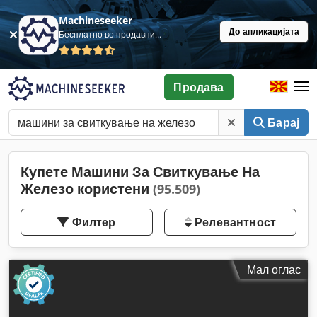
Machineseeker
До апликацијата
Бесплатно во продавница
Продава
Барај
Купете Машини За Свиткување На
Железо користени
(95.509)
Филтер
Релевантност
Мал оглас