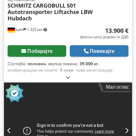
SCHMITZ CARGOBULL
S01
Autotransporter Liftachse LBW
Hubdach
13.900 €
Lahr
1.325 km
фиксна цена додава се ДДВ
Побарајте
Повикајте
Состојба:
половен
, вкупна тежина:
39.000 кг
,
конфигурација на оските:
3 оски
, прва регистрација:
07/2008
, должина на товарниот простор:
13.500 мм
,
ширина на товарниот простор:
2.480 мм
, висина на
Мал оглас
просторот за товарење:
2.900 мм
, волумен на товарниот
простор:
99 m³
, Опрема:
ABS
,