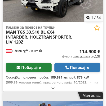
1
/
34
Камион за превоз на трупци
MAN
TGS 33.510 BL 6X4,
INTARDER, HOLZTRANSPORTER,
LIV 120Z
114.900 €
Hörsching
946 km
фиксна цена додава се ДДВ
Побарајте
Повикајте
Состојба:
половен
, пробег:
189.531 км
, моќ:
375 kW
(509,86 коњски сили)
, прва регистрација:
10/2022
, тип на
гориво:
дизел
, празна тежина:
15.240 кг
, максимална
носивост на товар:
10.685 кг
, вкупна тежина:
26.000 кг
,
Мал оглас
големина на гумата:
385/65R22,5
, конфигурација на оските:
3 оски
, меѓуоскино растојание:
4.600 мм
, следен преглед