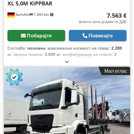
XL 5,0M KIPPBAR
7.563 €
Karlsfeld
1.093 km
фиксна цена додава се ДДВ
Побарајте
Повикајте
Состојба:
половен
, максимална носивост на товар:
2.280
кг
, вкупна тежина:
3.000 кг
, конфигурација на оските:
2
оски
, прва регистрација:
07/2026
, должина на товарниот
простор:
5.000 мм
, вкупна ширина:
2.090 мм
, Година на
Мал оглас
изградба:
2026
,