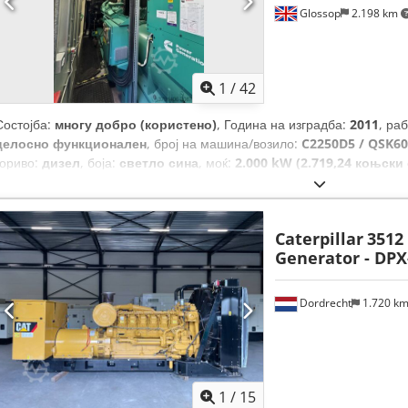
Glossop
2.198 km
1
/
42
Состојба:
многу добро (користено)
, Година на изградба:
2011
, ра
целосно функционален
, број на машина/возило:
C2250D5 / QSK60
гориво:
дизел
, боја:
светло сина
, моќ:
2.000 kW (2.719,24 коњски
фреквенција:
50 Hz
, тип на излезен струја:
трифазен
, номинална м
сили)
, номинална (привидна) моќ:
2.250 kVA
, произведувач на мот
ладење:
воздух
, ротациона брзина (мин.):
1.500 обр/мин
,
Caterpillar
3512
Generator - DPX
Dordrecht
1.720 k
1
/
15