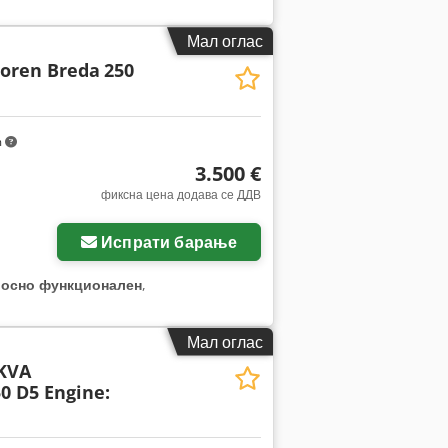
, континуирана моќ:
200 kW (271,92
 должина:
4.000 мм
, вкупна ширина:
Мал оглас
1.500 обр/мин
, произведувач на
toren Breda
250
m
3.500 €
фиксна цена додава се ДДВ
Испрати барање
лосно функционален
,
Мал оглас
KVA
0 D5 Engine: