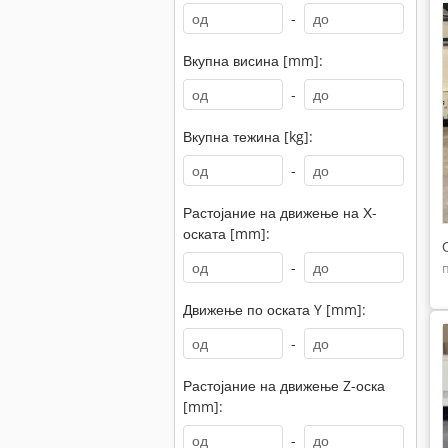
-
Вкупна висина [mm]:
-
Вкупна тежина [kg]:
-
Растојание на движење на Х-
оската [mm]:
-
Движење по оската Y [mm]:
-
Растојание на движење Z-оска
[mm]:
-