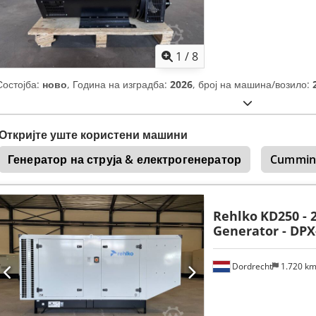
1
/
8
Состојба:
ново
, Година на изградба:
2026
, број на машина/возило:
Откријте уште користени машини
Генератор на струја & електрогенератор
Cummin
Rehlko
KD250 - 
Generator - DPX
Dordrecht
1.720 k