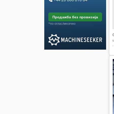
продажба без провизија
*по оглас/месечно