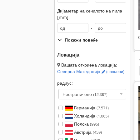
Дијаметар на сечилото на пила
[mm]:
-
Покажи повеќе
Локација
Вашата откриена локација:
Pauwels Trafo
Metalsistem Italy
Mikron
Северна Македонија
(промени)
радиус:
Неограничено
(12.387)
Германија
(7.571)
Холандија
(1.065)
Полска
(996)
Австрија
(459)