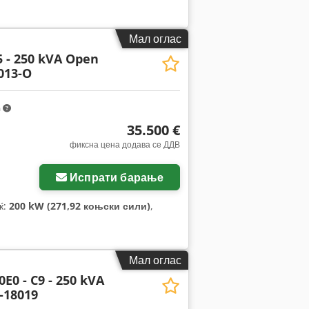
Мал оглас
5 - 250 kVA Open
013-O
m
35.500 €
фиксна цена додава се ДДВ
Испрати барање
ќ:
200 kW (271,92 коњски сили)
,
Мал оглас
E0 - C9 - 250 kVA
-18019