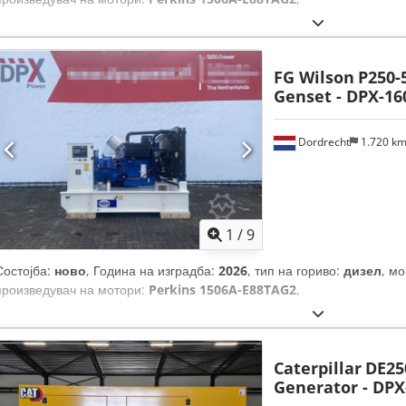
FG Wilson
P250-
Genset - DPX-16
Dordrecht
1.720 k
1
/
9
Состојба:
ново
, Година на изградба:
2026
, тип на гориво:
дизел
, мо
произведувач на мотори:
Perkins 1506A-E88TAG2
,
Caterpillar
DE250
Generator - DPX