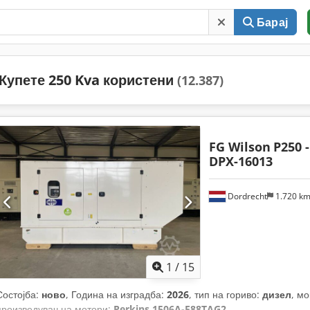
Барај
Купете 250 Kva користени
(12.387)
FG Wilson
P250 
DPX-16013
Dordrecht
1.720 k
1
/
15
Состојба:
ново
, Година на изградба:
2026
, тип на гориво:
дизел
, мо
произведувач на мотори:
Perkins 1506A-E88TAG2
,