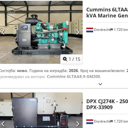
Cummins
6LTAA
kVA Marine Gens
Dordrecht
1.720 k
1
/
15
Состојба:
ново
, Година на изградба:
2026
, број на машина/возило:
произведувач на мотори:
Cummins 6LTAA8.9-GM200
,
DPX CJ274K - 250
DPX-33909
Dordrecht
1.720 k