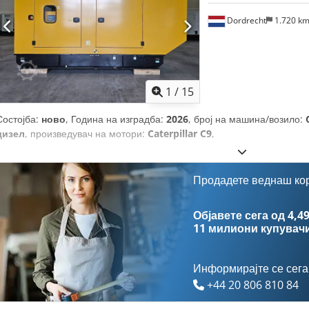
Dordrecht
1.720 k
1
/
15
Состојба:
ново
, Година на изградба:
2026
, број на машина/возило:
дизел
, произведувач на мотори:
Caterpillar C9
,
Продадете веднаш ко
Објавете сега од 4,49
11 милиони купувач
Информирајте се сега
+44 20 806 810 84