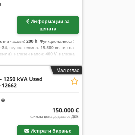
Информации за
цената
ботни часови:
200 h
, Функционалност:
-G4
, вкупна тежина:
15.500 кг
, тип на
 сили)
, излезен напон:
400 V
, излезна
оќност:
1.800 kW (2.447,32 коњски
ори:
Stamford / CUMMINS
, тип на
Мал оглас
 - 1250 kVA Used
-12662
m
150.000 €
фиксна цена додава се ДДВ
Испрати барање