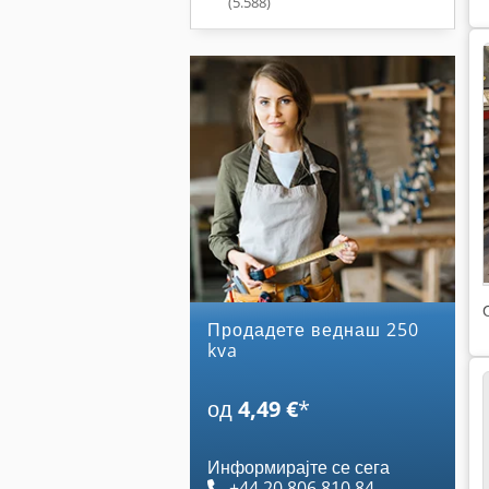
(5.588)
Продадете веднаш 250
kva
од
4,49 €
*
Информирајте се сега
+44 20 806 810 84