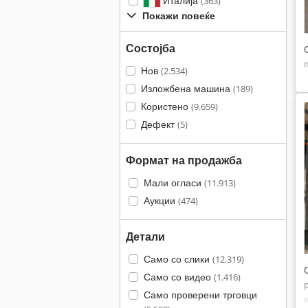
Италија
(363)
Покажи повеќе
Состојба
Нов
(2.534)
Изложбена машина
(189)
Користено
(9.659)
Дефект
(5)
Формат на продажба
Мали огласи
(11.913)
Аукции
(474)
Детали
Само со слики
(12.319)
Само со видео
(1.416)
Само проверени трговци