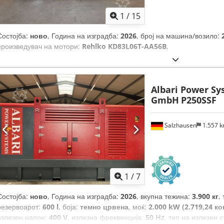
1
/
15
Состојба:
ново
, Година на изградба:
2026
, број на машина/возило:
произведувач на мотори:
Rehlko KD83L06T-AA56B
,
Albari Power Sy
GmbH
P250SSF
Salzhausen
1.557 
1
/
7
Состојба:
ново
, Година на изградба:
2026
, вкупна тежина:
3.900 кг
,
резервоарот:
600 l
, боја:
темно црвена
, моќ:
2.000 kW (2.719,24 к
излезен напон:
400 V
, излезна фреквенција:
50 Hz
, тип на излезен с