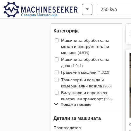
Северна Македонија
Категорија
Машини за обработка на
метал и инструментални
машини
(4.839)
Машини за обработка на
дрво
(1.041)
Градежни машини
(1.022)
Транспортни возила и
комерцијални возила
(966)
Вилушкари и опрема за
внатрешен транспорт
(568)
Покажи повеќе
Детали за машината
Производител: