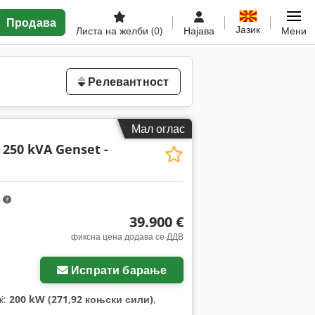
Продава
Јазик
Листа на желби
(0)
Најава
Мени
Релевантност
Мал оглас
- 250 kVA Genset -
m
39.900 €
фиксна цена додава се ДДВ
Испрати барање
ќ:
200 kW (271,92 коњски сили)
,