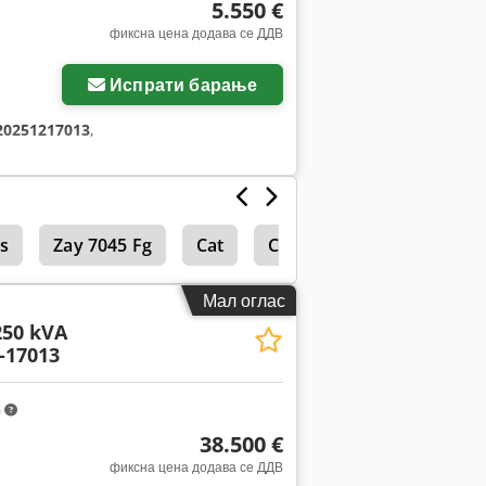
5.550 €
фиксна цена додава се ДДВ
Испрати барање
20251217013
,
s
Zay 7045 Fg
Cat
Cat 938 G
Трансфор
Мал оглас
250 kVA
-17013
m
38.500 €
фиксна цена додава се ДДВ