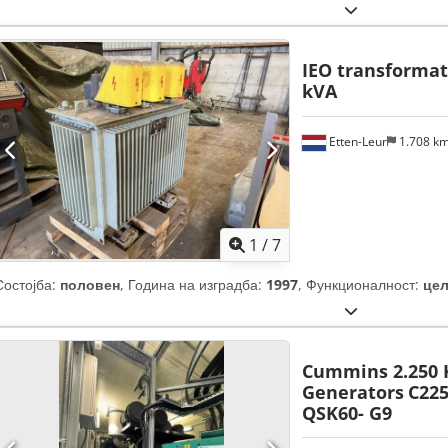
200 kW (271,92 коњски сили)
, номинална (привидна) моќ:
250 kVA
коњски сили)
, континуирана (привидна) моќност:
250 kVA
, вкупна
1.450 мм
, вкупна висина:
2.300 мм
, максимална брзина на вртење:
IEO transforma
мотори:
Perkins
, тип на ладење:
вода
,
kVA
Etten-Leur
1.708 k
1
/
7
Состојба:
половен
, Година на изградба:
1997
, Функционалност:
це
Cummins 2.250 
Generators
C225
QSK60- G9