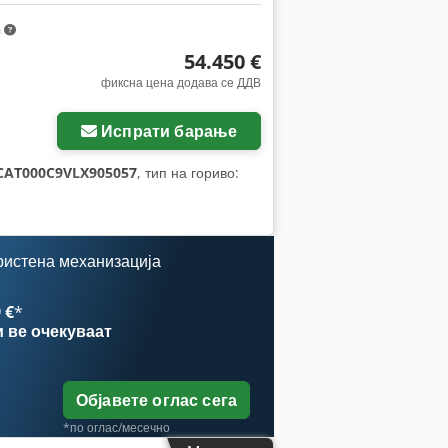
m
54.450 €
фиксна цена додава се ДДВ
Испрати барање
CAT000C9VLX905057
, тип на гориво:
ристена механизација
 €
*
и
ве очекуваат
Објавете оглас сега
*по оглас/месечно