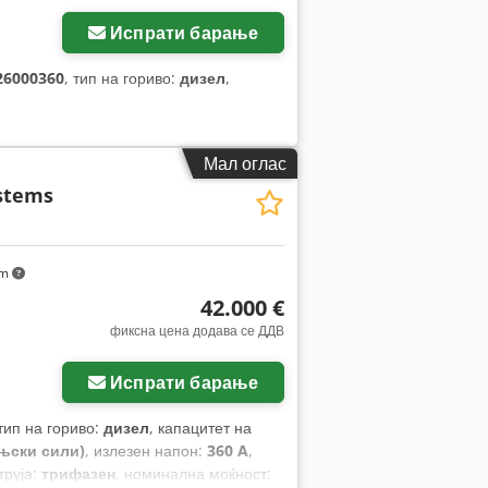
Испрати барање
26000360
, тип на гориво:
дизел
,
Мал оглас
stems
km
42.000 €
фиксна цена додава се ДДВ
Испрати барање
 тип на гориво:
дизел
, капацитет на
оњски сили)
, излезен напон:
360 A
,
труја:
трифазен
, номинална моќност: