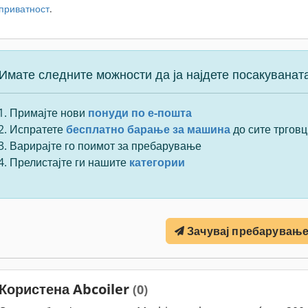
приватност
.
Имате следните можности да ја најдете посакуванат
Примајте нови
понуди по е-пошта
Испратете
бесплатно барање за машина
до сите трговц
Варирајте го поимот за пребарување
Прелистајте ги нашите
категории
Зачувај пребарувањ
Користена Abcoiler
(0)