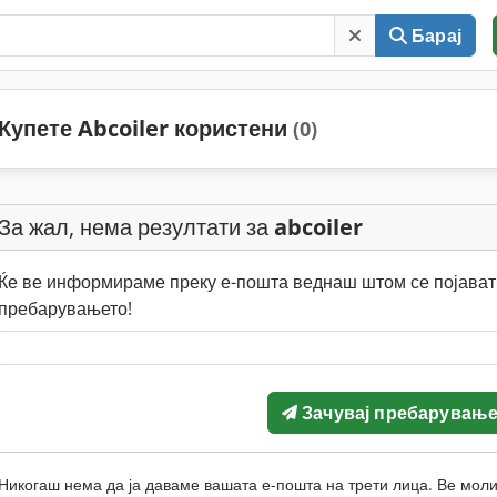
Барај
Купете Abcoiler користени
(0)
За жал, нема резултати за
abcoiler
Ќе ве информираме преку е-пошта веднаш штом се појават 
пребарувањето!
Зачувај пребарувањ
Никогаш нема да ја даваме вашата е-пошта на трети лица. Ве моли