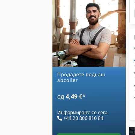
Продадете веднаш
abcoiler
од
4,49 €
*
Информирајте се сега
+44 20 806 810 84