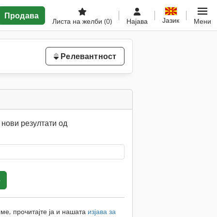
Продава
Јазик
Листа на желби
(0)
Најава
Мени
Релевантност
нови резултати од
е
ме, прочитајте ја и нашата
изјава за