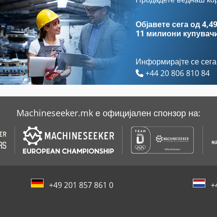
Alztronic
Mcfv
Објавете сега од 4,49
11 милиони купувач
Информирајте се сега
+44 20 806 810 84
Machineseeker.mk е официјален спонзор на:
+49 201 857 861 0
+