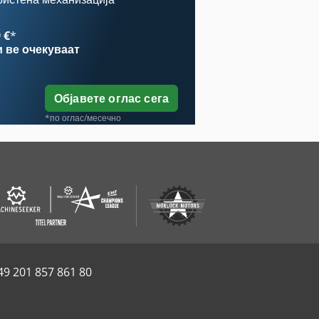
 €
*
и
ве очекуваат
Објавете оглас сега
*по оглас/месечно
49 201 857 861 80