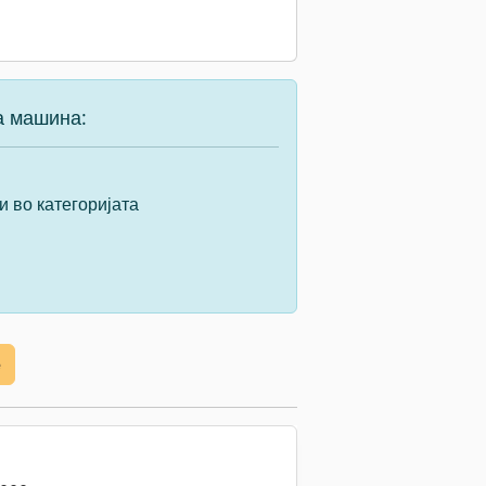
а машина:
и во категоријата
е