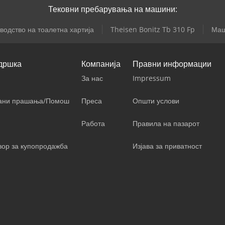
Тековни пребарувања на машини:
водство на тоалетна хартија
Theisen Bonitz Tb 310 Fp
Маш
дршка
Компанија
Правни информации
За нас
Impressum
вани прашања/Помош
Преса
Општи услови
Работа
Правила на пазарот
вор за купопродажба
Изјава за приватност