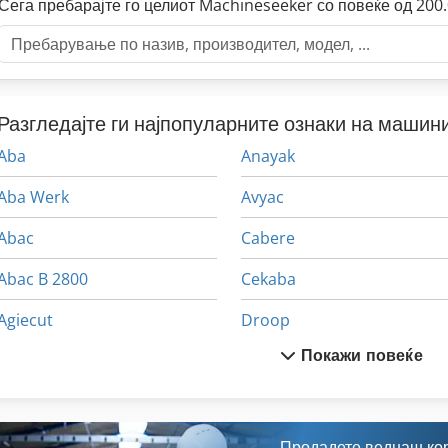
Сега пребарајте го целиот Machineseeker со повеќе од 20
Разгледајте ги најпопуларните ознаки на машини
Aba
Anayak
Aba Werk
Avyac
Abac
Cabere
Abac B 2800
Cekaba
Agiecut
Droop
Покажи повеќе
Alrowa
Elbomat
Alzmetall
Jafo
Alzstar
Klaiber
Продадете веднаш ко