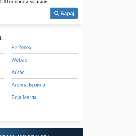
0.000 половни машини.
Барај
:
Perforex
Webac
Абгас
Аголна Брзина
Боја Магла
Видов
Видов Целосно Автоматски
ристена механизација