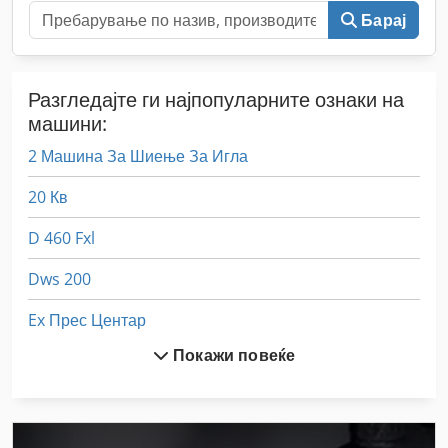
Барај
Разгледајте ги најпопуларните ознаки на
машини:
2 Машина За Шиење За Игла
20 Кв
D 460 Fxl
Dws 200
Ex Прес Центар
Покажи повеќе
Fmz 5000
Fngj 20
Frm D Midi