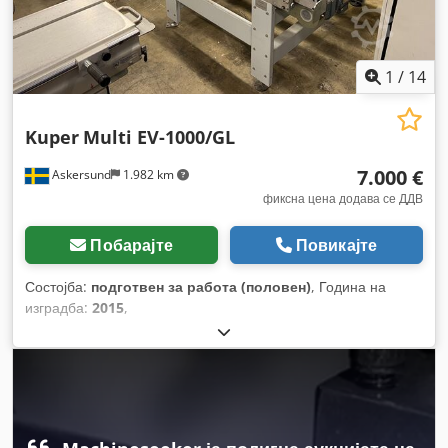
1
/
14
Kuper
Multi EV-1000/GL
7.000 €
Askersund
1.982 km
фиксна цена додава се ДДВ
Побарајте
Повикајте
Состојба:
подготвен за работа (половен)
, Година на
изградба:
2015
,