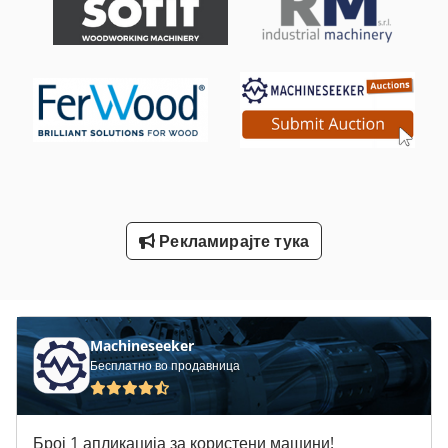
Машина За Заварување На Фолии
Машина За Мелење На Нишало
Машина За Мелење На Сечилата
Машина За Намотување На Фолии
Машина За Сечење На Жица
Рекламирајте тука
Машини За Свиткување На Железо
Machineseeker
Бесплатно во продавница
Број 1 апликација за користени машини!