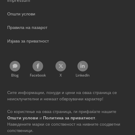
Impressum
Општи услови
Правила на пазарот
Изјава за приватност
Blog
Facebook
X
LinkedIn
Сите информации, понуди и цени на оваа страница се
неисклучителни и немаат обврзувачки карактер!
Со користење на оваа страница, ги прифаќате нашите
Општи услови
и
Политика за приватност
.
Наведените марки се сопственост на нивните соодветни
сопственици.