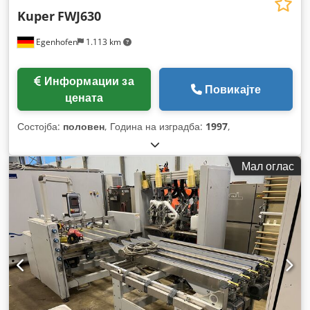
Kuper
FWJ630
Egenhofen
1.113 km
Информации за
Повикајте
цената
Состојба:
половен
, Година на изградба:
1997
,
Мал оглас