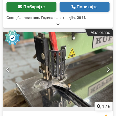
Побарајте
Повикајте
Состојба:
половен
, Година на изградба:
2011
,
Мал оглас
1
/
6