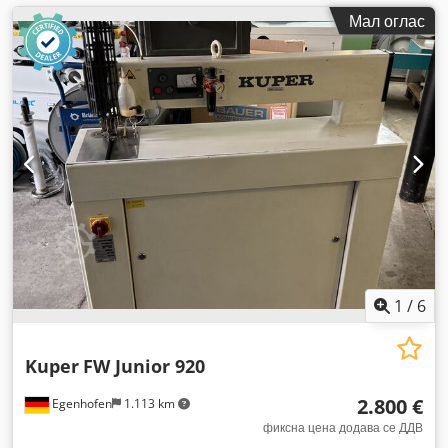
Мал оглас
1
/
6
Kuper
FW Junior 920
2.800 €
Egenhofen
1.113 km
фиксна цена додава се ДДВ