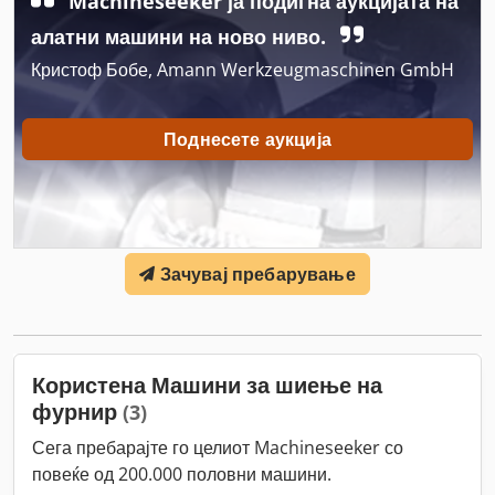
Machineseeker ја подигна аукцијата на
алатни машини на ново ниво.
Кристоф Бобе, Amann Werkzeugmaschinen GmbH
Поднесете аукција
Зачувај пребарување
Користена Машини за шиење на
фурнир
(3)
Сега пребарајте го целиот Machineseeker со
повеќе од 200.000 половни машини.