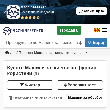
Machineseeker
До апликацијата
Бесплатно во продавница
Продава
Барај
/ ... / Половен Машини за шиење на фурнир
Купете Машини за шиење на фурнир
користени
(3)
Филтер
Релевантност
Машини за обработка н
Отстранете ги сите филтри