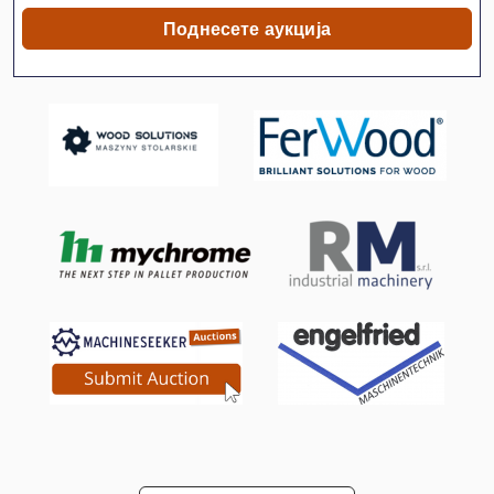
Sfw
Поднесете аукција
Stavostroj Vp 200
Tur 560
Бел Хауел Машина За Вметнување
Вклучување Господар Профит 2
Лим-Свиткување Машини
Машина За Заварување На Фолии
Машина За Мелење На Машините
Машина За Мелење На Работ
Машина За Намотување На Фолии
Машина За Обработка На Лим