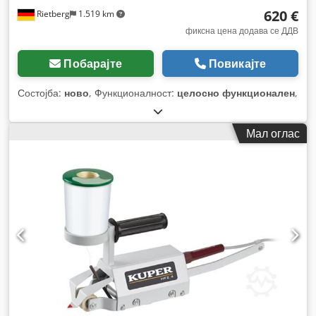
620 €
Rietberg
1.519 km
фиксна цена додава се ДДВ
Побарајте
Повикајте
Состојба:
ново
, Функционалност:
целосно функционален
,
Мал оглас