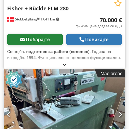
Fisher + Rückle
FLM 280
70.000 €
Stubbekøbing
1.641 km
фиксна цена додава се ДДВ
Побарајте
Повикајте
Состојба:
подготвен за работа (половен)
, Година на
изградба:
1994
, Функционалност:
целосно функционален
,
број на машина/возило:
740703/01
, ширина на преминот:
2.800 мм
, влезен напон:
400 V
, тип на влезен струја:
Мал оглас
трифазен
,