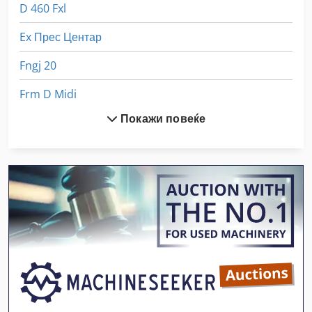
D 460 Fxl
Ex Прес Центар
Fngj 20
Frm D Midi
Покажи повеќе
Fus 200
Fz 0
German
Hausach Формирање Технологија Gmbh
Hsc 20 Linear
Meh 5 2 1 8 B
Off-Road Автомобили