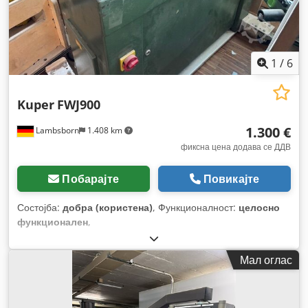
1
/
6
Kuper
FWJ900
1.300 €
Lambsborn
1.408 km
фиксна цена додава се ДДВ
Побарајте
Повикајте
Состојба:
добра (користена)
, Функционалност:
целосно
функционален
,
Мал оглас