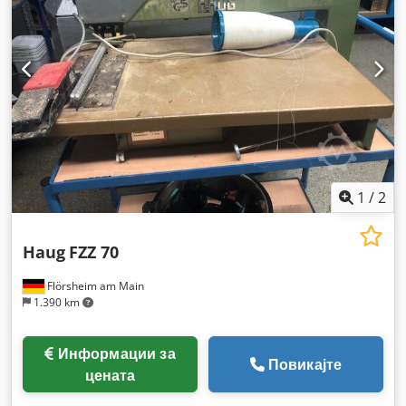
1
/
2
Haug
FZZ 70
Flörsheim am Main
1.390 km
Информации за
Повикајте
цената