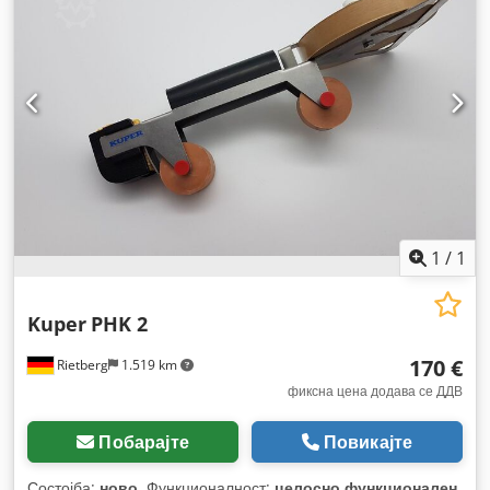
1
/
1
Kuper
PHK 2
170 €
Rietberg
1.519 km
фиксна цена додава се ДДВ
Побарајте
Повикајте
Состојба:
ново
, Функционалност:
целосно функционален
,