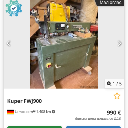
Мал оглас
1
/
5
Kuper
FWJ900
990 €
Lambsborn
1.408 km
фиксна цена додава се ДДВ