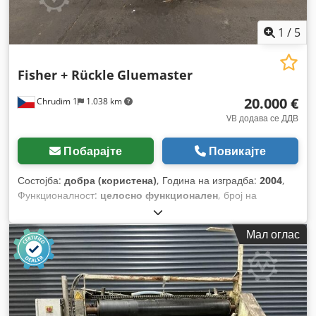
1
/
5
Fisher + Rückle
Gluemaster
20.000 €
Chrudim 1
1.038 km
VB додава се ДДВ
Побарајте
Повикајте
Состојба:
добра (користена)
, Година на изградба:
2004
,
Функционалност:
целосно функционален
, број на
машина/возило:
140611/3
,
Мал оглас