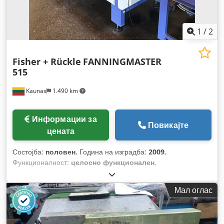
1
/
2
Fisher + Rückle
FANNINGMASTER
515
Kaunas
1.490 km
Информации за
Повикајте
цената
Состојба:
половен
, Година на изградба:
2009
,
Функционалност:
целосно функционален
,
Мал оглас