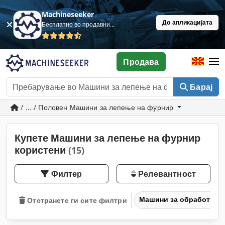
Machineseeker
До апликацијата
Бесплатно во продавница
Продава
Барај
/ ... / Половен Машини за лепење на фурнир
Купете Машини за лепење на фурнир
користени
(15)
Филтер
Релевантност
Машини за обработка н
Отстранете ги сите филтри