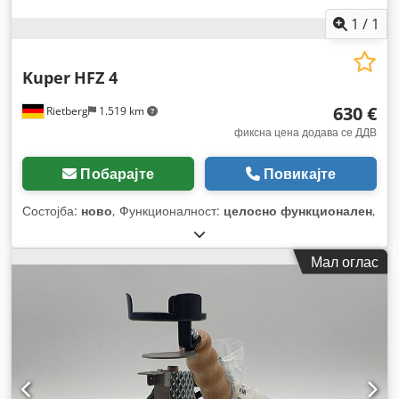
1
/
1
Kuper
HFZ 4
630 €
Rietberg
1.519 km
фиксна цена додава се ДДВ
Побарајте
Повикајте
Состојба:
ново
, Функционалност:
целосно функционален
,
Мал оглас