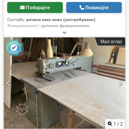
Побарајте
Повикајте
Состојба:
речиси како ново (употребувано)
,
Функционалност:
целосно функционален
,
Мал оглас
1
/
2