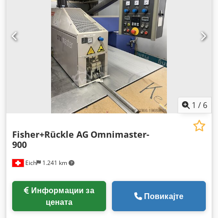
1
/
6
Fisher+Rückle AG
Omnimaster-
900
Eich
1.241 km
Информации за
Повикајте
цената