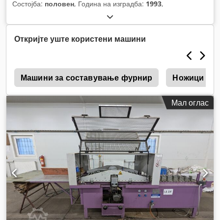
Состојба:
половен
, Година на изградба:
1993
,
Откријте уште користени машини
t
Машини за составување фурнир
Ножици за 
Мал оглас