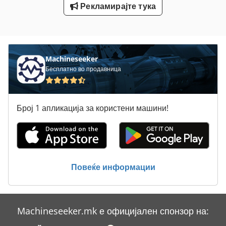
Рекламирајте тука
Машина За Сечење На Жица
Машини За Свиткување На Железо
Machineseeker
Бесплатно во продавница
Број 1 апликација за користени машини!
Повеќе информации
Machineseeker.mk е официјален спонзор на: