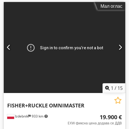
Мал оглас
1
/
15
FISHER+RUCKLE
OMNIMASTER
19.900 €
Izdebnik
933 km
EXW фиксна цена додава се ДДВ