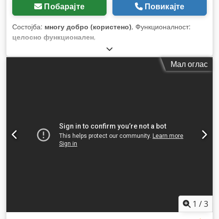
Побарајте
Повикајте
Состојба:
многу добро (користено)
, Функционалност:
целосно функционален
,
Мал оглас
1
/
3