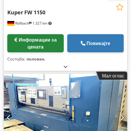
Kuper
FW 1150
Röllbach
1.327 km
Информации за
Повикајте
цената
Состојба:
половен
,
Мал оглас