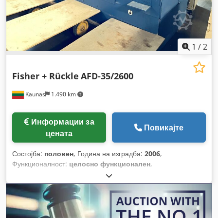
1
/
2
Fisher + Rückle
AFD-35/2600
Kaunas
1.490 km
Информации за
Повикајте
цената
Состојба:
половен
, Година на изградба:
2006
,
Функционалност:
целосно функционален
,