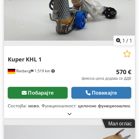
1
/
1
Kuper
KHL 1
570 €
Rietberg
1.519 km
фиксна цена додава се ДДВ
Побарајте
Повикајте
Состојба:
ново
, Функционалност:
целосно функционален
,
Мал оглас