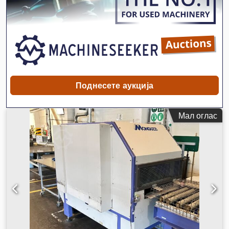
Поднесете аукција
Мал оглас