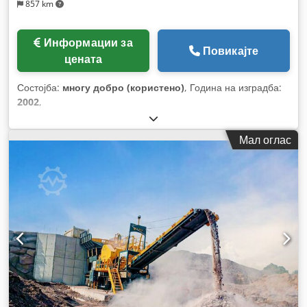
857 km
Информации за
Повикајте
цената
Состојба:
многу добро (користено)
, Година на изградба:
2002
,
Мал оглас