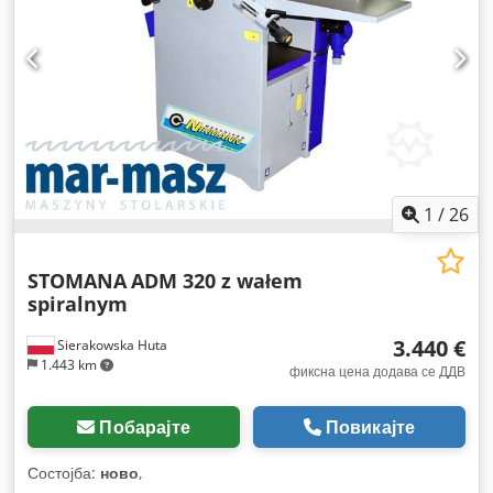
1
/
26
STOMANA
ADM 320 z wałem
spiralnym
3.440 €
Sierakowska Huta
1.443 km
фиксна цена додава се ДДВ
Побарајте
Повикајте
Состојба:
ново
,