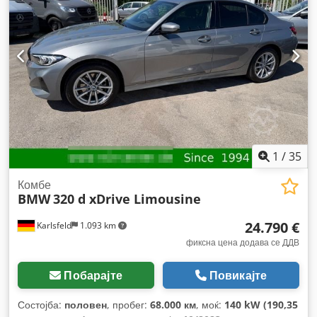
1
/
35
Комбе
BMW
320 d xDrive Limousine
24.790 €
Karlsfeld
1.093 km
фиксна цена додава се ДДВ
Побарајте
Повикајте
Состојба:
половен
, пробег:
68.000 км
, моќ:
140 kW (190,35