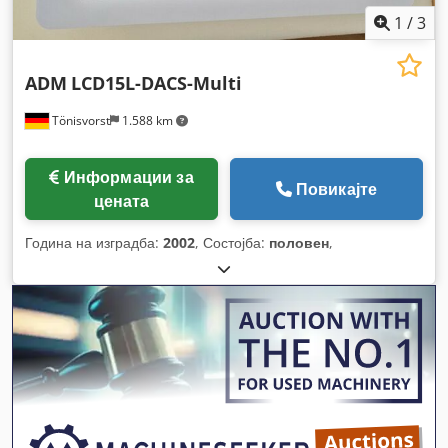
1
/
3
ADM
LCD15L-DACS-Multi
Tönisvorst
1.588 km
Информации за
Повикајте
цената
Година на изградба:
2002
, Состојба:
половен
,