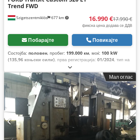
Trend FWD
16.990 €
Szigetszentmiklós
677 km
17.990 €
фиксна цена додава се ДДВ
Побарајте
Повикајте
Состојба:
половен
, пробег:
199.000 км
, моќ:
100 kW
(135,96 коњски сили)
, прва регистрација:
01/2024
, тип на
гориво:
дизел
, вкупна тежина:
3.225 кг
, следен преглед
(TÜV):
01/2028
, боја:
бело
, тип на пренос:
механички
,
Мал оглас
емисиона класа:
Еуро 6
, број на седишта:
3
, должина на
товарниот простор:
2.663 мм
, ширина на товарниот
простор:
1.727 мм
, висина на просторот за товарење:
1.369
мм
, Година на изградба:
2023
, Опрема:
ABS, електронска
програма за стабилност (ESP), клима уред, филтер за
сажење, централно заклучување
,