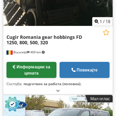
1
/
18
Cugir Romania
gear hobbings FD
1250, 800, 500, 320
București
469 km
Информации за
Повикајте
цената
Состојба:
подготвен за работа (половен)
,
Мал оглас