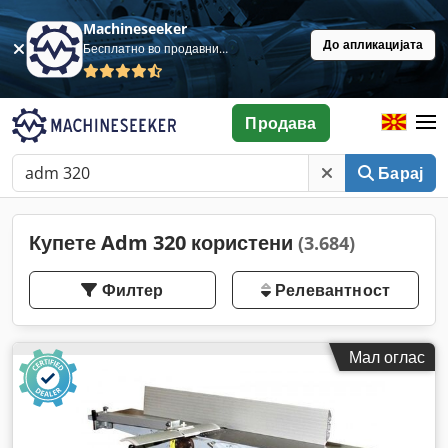
Machineseeker
До апликацијата
Бесплатно во продавница
Продава
Барај
Купете Adm 320 користени
(3.684)
Филтер
Релевантност
Мал оглас