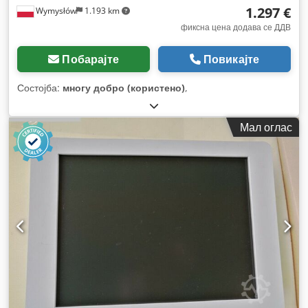
1.297 €
Wymysłów
1.193 km
фиксна цена додава се ДДВ
Побарајте
Повикајте
Состојба:
многу добро (користено)
,
Мал оглас