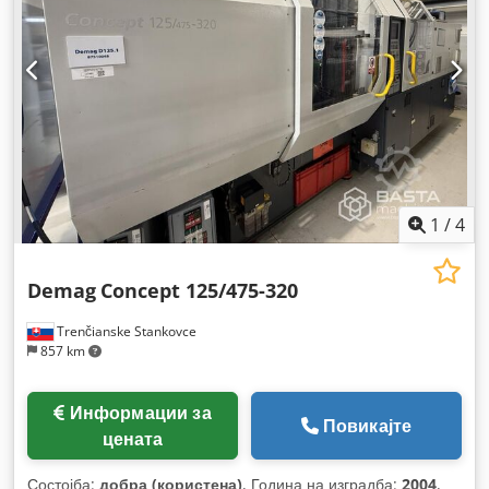
1
/
4
Demag
Concept 125/475-320
Trenčianske Stankovce
857 km
Информации за
Повикајте
цената
Состојба:
добра (користена)
, Година на изградба:
2004
,