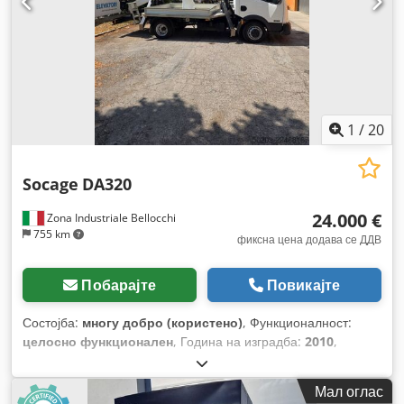
1
/
20
Socage
DA320
24.000 €
Zona Industriale Bellocchi
755 km
фиксна цена додава се ДДВ
Побарајте
Повикајте
Состојба:
многу добро (користено)
, Функционалност:
целосно функционален
, Година на изградба:
2010
,
работни часови:
5.400 h
, пробег:
87.000 км
, носење
капацитет:
230 кг
, висина на подигнување:
20.000 мм
, тип
Мал оглас
на гориво:
дизел
,