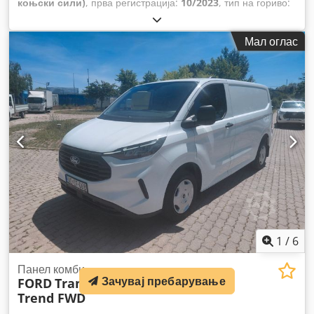
коњски сили)
, прва регистрација:
10/2023
, тип на гориво:
дизел
, боја:
сиво
, тип на пренос:
автоматски
, емисиона
класа:
Еуро 6
, број на седишта:
5
, Опрема:
ABS, гаранција
Мал оглас
за половни возила, електронска програма за
стабилност (ESP), клима уред, навигациски систем,
погон на сите тркала, систем за имобилизатор, филтер
за сажење, централно заклучување
,
1
/
6
Панел комби
Зачувај пребарување
FORD
Transit Custom 320 L1
Trend FWD