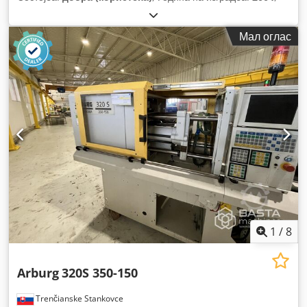
Мал оглас
1
/
8
Arburg
320S 350-150
Trenčianske Stankovce