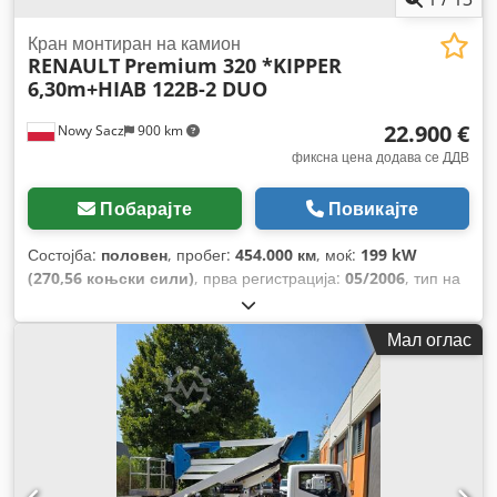
Кран монтиран на камион
RENAULT
Premium 320 *KIPPER
6,30m+HIAB 122B-2 DUO
22.900 €
Nowy Sacz
900 km
фиксна цена додава се ДДВ
Побарајте
Повикајте
Состојба:
половен
, пробег:
454.000 км
, моќ:
199 kW
(270,56 коњски сили)
, прва регистрација:
05/2006
, тип на
гориво:
дизел
, вкупна тежина:
26.000 кг
, конфигурација на
оските:
3 оски
, кочници:
ретардер
, боја:
сина
, тип на
Мал оглас
пренос:
механички
, должина на товарниот простор:
6.300
мм
, ширина на товарниот простор:
2.400 мм
, висина на
просторот за товарење:
600 мм
, Година на изградба:
2006
,
Опрема:
ABS, клима уред, кран
,