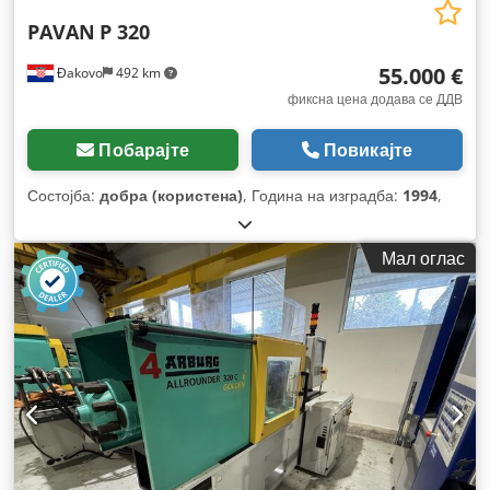
PAVAN
P 320
55.000 €
Đakovo
492 km
фиксна цена додава се ДДВ
Побарајте
Повикајте
Состојба:
добра (користена)
, Година на изградба:
1994
,
Мал оглас