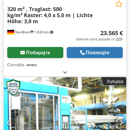
320 m² , Traglast: 500
kg/m²
Raster: 4,0 x 5,0 m | Lichte
Höhe: 3,0 m
23.565 €
Nordhorn
1.633 km
фиксна цена додава се ДДВ
Побарајте
Повикајте
Состојба:
ново
,
Аукција