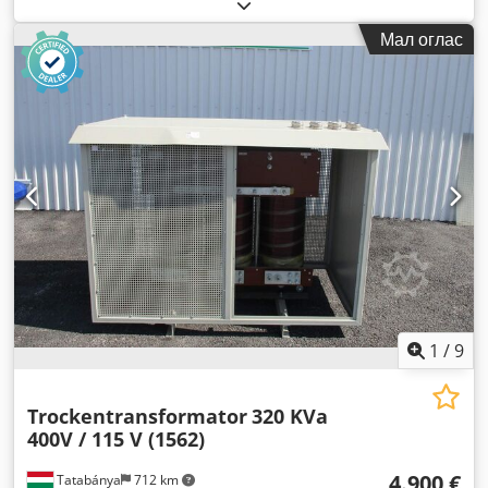
Мал оглас
1
/
9
Trockentransformator
320 KVa
400V / 115 V (1562)
4.900 €
Tatabánya
712 km