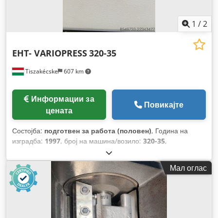
1
/
2
EHT- VARIOPRESS
320-35
Tiszakécske
607 km
Информации за
Повикајте
цената
Состојба:
подготвен за работа (половен)
, Година на
изградба:
1997
, број на машина/возило:
320-35
,
Функционалност:
целосно функционален
, притисна сила:
320 t
, ширина на масата:
3.550 мм
, Опрема:
Мал оглас
документација / прирачник
,