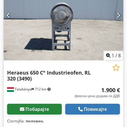
1
/
8
Heraeus 650 C° Industrieofen,
RL
320 (3490)
1.900 €
Tatabánya
712 km
фиксна цена додава се ДДВ
Побарајте
Повикајте
Состојба:
половен
,