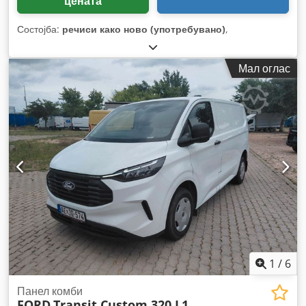
цената
Состојба:
речиси како ново (употребувано)
,
Мал оглас
1
/
6
Панел комби
FORD
Transit Custom 320 L1