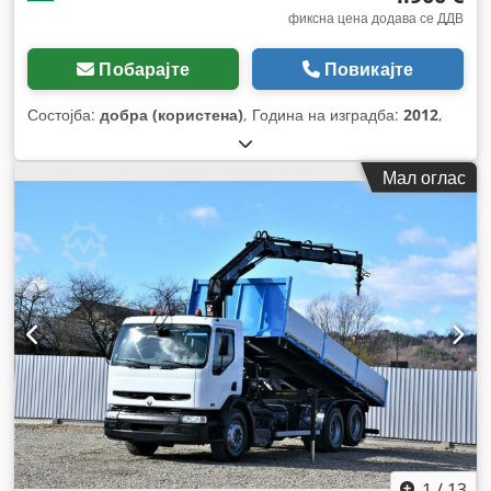
фиксна цена додава се ДДВ
Побарајте
Повикајте
Состојба:
добра (користена)
, Година на изградба:
2012
,
Мал оглас
1
/
13