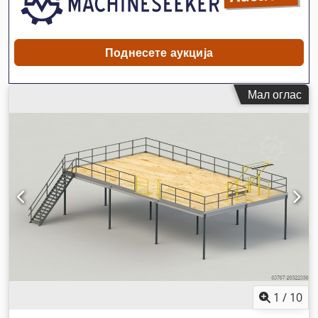
Поднесете аукција
Мал оглас
1
/
10