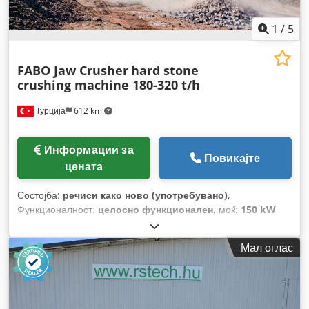
1
/
5
FABO Jaw Crusher
hard stone
crushing machine 180-320 t/h
Турција
612 km
Информации за
Повикајте
цената
Состојба:
речиси како ново (употребувано)
,
Функционалност:
целосно функционален
, моќ:
150 kW
(203,94 коњски сили)
, тип на гориво:
електричен
, Година
на изградба:
2026
,
Мал оглас