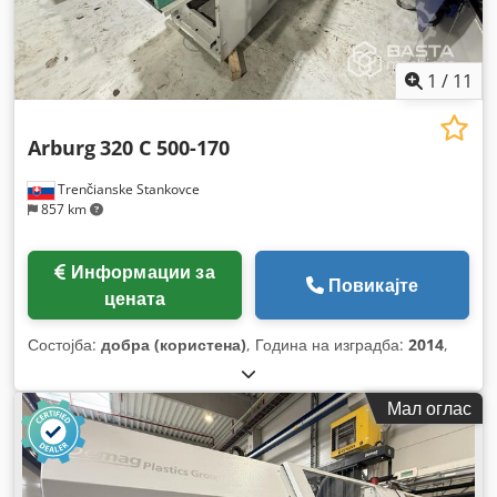
1
/
11
Arburg
320 C 500-170
Trenčianske Stankovce
857 km
Информации за
Повикајте
цената
Состојба:
добра (користена)
, Година на изградба:
2014
,
Мал оглас