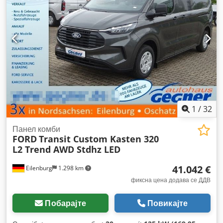
1
/
32
Панел комби
FORD
Transit Custom Kasten 320
L2 Trend AWD Stdhz LED
41.042 €
Eilenburg
1.298 km
фиксна цена додава се ДДВ
Побарајте
Повикајте