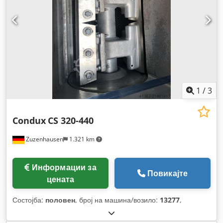
1
/
3
Condux
CS 320-440
Zuzenhausen
1.321 km
Информации за
Повикајте
цената
Состојба:
половен
, број на машина/возило:
13277
,