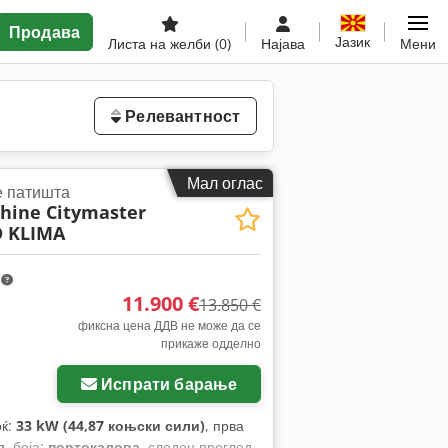
Продава
Јазик
Листа на желби
(0)
Најава
Мени
Релевантност
Мал оглас
е патишта
hine Citymaster
D KLIMA
m
11.900 €
13.850 €
фиксна цена ДДВ не може да се
прикаже одделно
Испрати барање
оќ:
33 kW (44,87 коњски сили)
, прва
л
, боја:
портокалова
, следен преглед