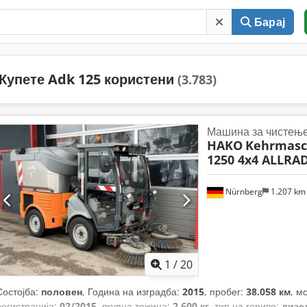
Барај
Купете Adk 125 користени
(3.783)
Машина за чистењ
HAKO
Kehrmasc
1250 4x4 ALLRA
Nürnberg
1.207 k
1
/
20
Состојба:
половен
, Година на изградба:
2015
, пробег:
38.058 км
, м
регистрација:
02/2015
, вкупна тежина:
2.600 кг
, тип на гориво:
дизе