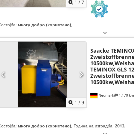
1
/
7
Состојба:
многу добро (користено)
,
Saacke TEMINOX
Zweistoffbrenn
10500kw,Weisha
TEMINOX GLS 12
Zweistoffbrenn
10500kw,Weisha
Neumarkt
1.170 k
1
/
9
Состојба:
многу добро (користено)
, Година на изградба:
2013
,