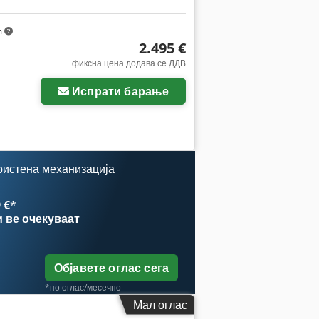
m
2.495 €
фиксна цена додава се ДДВ
Испрати барање
ристена механизација
 €
*
и
ве очекуваат
Објавете оглас сега
*по оглас/месечно
Мал оглас