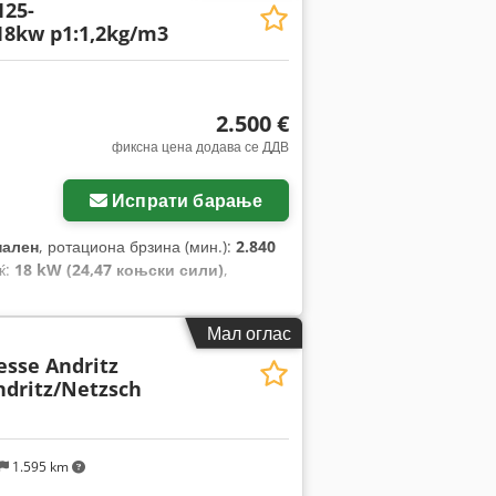
125-
18kw p1:1,2kg/m3
2.500 €
фиксна цена додава се ДДВ
Испрати барање
нален
, ротациона брзина (мин.):
2.840
ќ:
18 kW (24,47 коњски сили)
,
Мал оглас
sse Andritz
ndritz/Netzsch
1.595 km