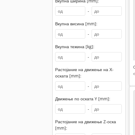
Вкупна ширина [mm]:
-
Вкупна висина [mm]:
-
Вкупна тежина [kg]:
-
Растојание на движење на Х-
оската [mm]:
-
Движење по оската Y [mm]:
-
Растојание на движење Z-оска
[mm]: