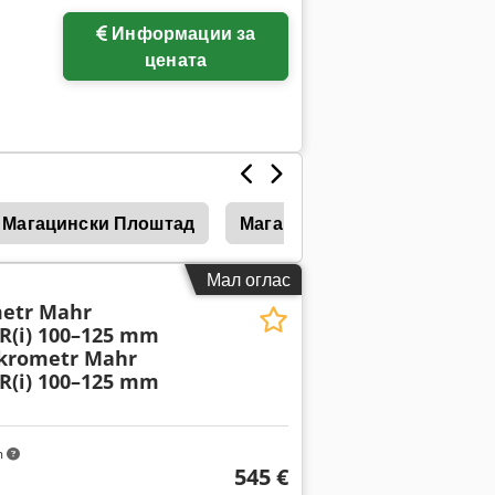
Информации за
цената
Магацински Плоштад
Магацински Складиште
Мал оглас
etr Mahr
R(i) 100–125 mm
krometr Mahr
R(i) 100–125 mm
m
545 €