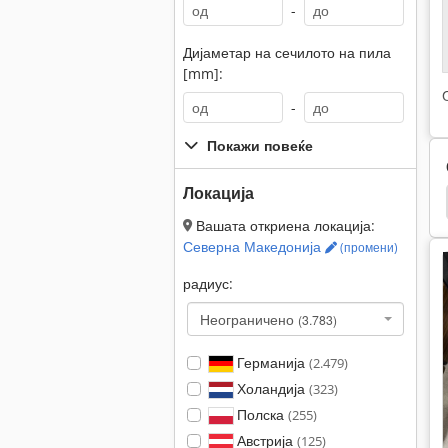
-
Дијаметар на сечилото на пила
[mm]:
-
Покажи повеќе
Локација
Engel
Сила
Arburg
Arburg 305
Вашата откриена локација:
Северна Македонија
(промени)
радиус:
Неограничено
(3.783)
Германија
(2.479)
Холандија
(323)
Полска
(255)
Австрија
(125)