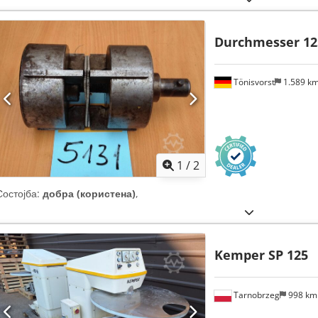
Durchmesser 1
Tönisvorst
1.589 k
1
/
2
Состојба:
добра (користена)
,
Kemper SP 125
Tarnobrzeg
998 k