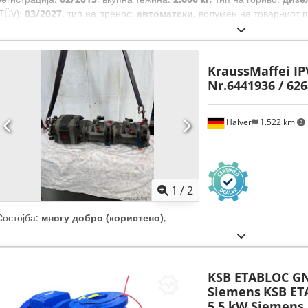
(TÜV):
03/2027
, тип на пренос:
автоматски
, волумен на товарниот 
простор:
1.160 мм
, должина на товарниот простор:
1.100 мм
, висин
број на седишта:
1
, Опрема:
клима уред, погон на сите тркала
,
KraussMaffei IP
Nr.6441936 / 62
Halver
1.522 km
1
/
2
Состојба:
многу добро (користено)
,
KSB ETABLOC GN
Siemens
KSB ET
5,5 kW Siemens