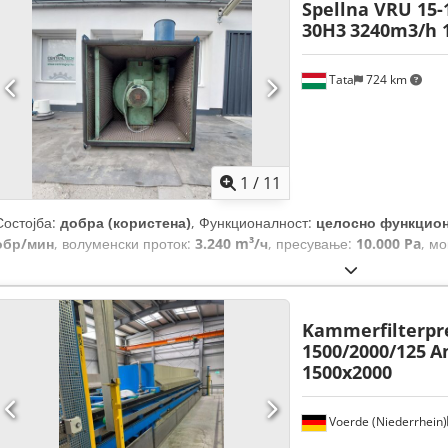
Spellna VRU 15-
30H3
3240m3/h 
Tata
724 km
1
/
11
Состојба:
добра (користена)
, Функционалност:
целосно функцио
обр/мин
, волуменски проток:
3.240 m³/ч
, пресување:
10.000 Pa
, мо
Kammerfilterpre
1500/2000/125
A
1500x2000
Voerde (Niederrhein)