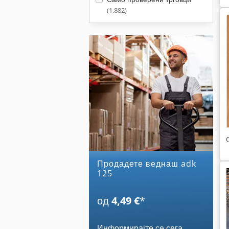
(1.882)
Продадете веднаш adk
125
од
4,49 €
*
Информирајте се сега