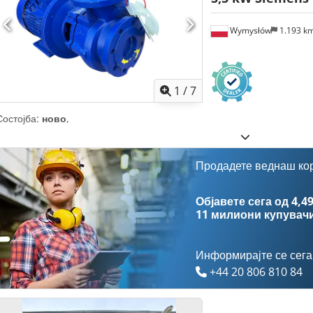
Wymysłów
1.193 k
1
/
7
Состојба:
ново
,
Продадете веднаш ко
Објавете сега од 4,49
11 милиони купувач
Информирајте се сега
+44 20 806 810 84