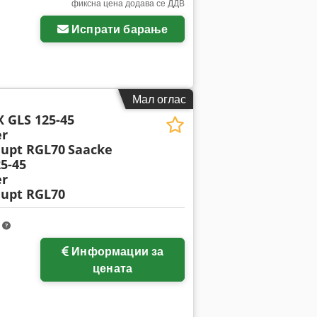
фиксна цена додава се ДДВ
Испрати барање
Мал оглас
 GLS 125-45
er
upt RGL70
Saacke
5-45
er
upt RGL70
m
Информации за
цената