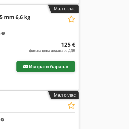
Мал оглас
25 mm
6,6 kg
m
125 €
фиксна цена додава се ДДВ
Побарајте повеќе
слики
Испрати барање
Мал оглас
m