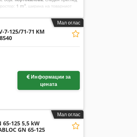
простор:
1 m³
, ширина на товарниот
а на просторот за товарење:
300 мм
,
Мал оглас
V-7-125/71-71
KM
68540
Побарајте повеќе
Информации за
слики
цената
Мал оглас
 65-125 5,5 kW
ABLOC GN 65-125