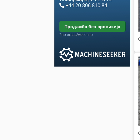
+44 20 806 810 84
продажба без провизија
*по оглас/месечно