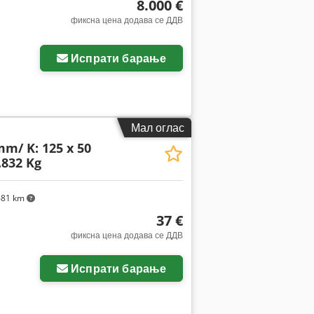
8.000 €
фиксна цена додава се ДДВ
Испрати барање
Мал оглас
mm/ K: 125 x 50
.832 Kg
681 km
37 €
фиксна цена додава се ДДВ
Испрати барање