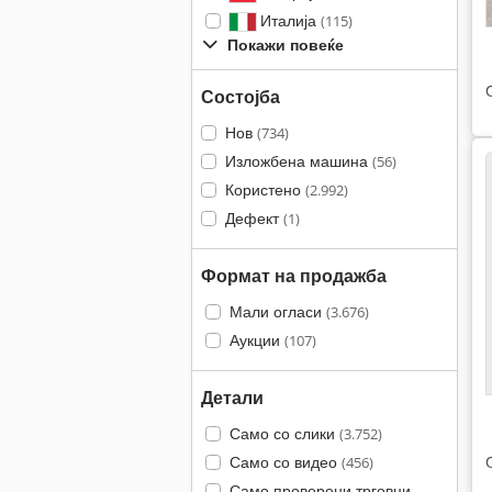
Италија
(115)
Покажи повеќе
Состојба
Нов
(734)
Изложбена машина
(56)
Користено
(2.992)
Дефект
(1)
Формат на продажба
Мали огласи
(3.676)
Аукции
(107)
Детали
Само со слики
(3.752)
Само со видео
(456)
Само проверени трговци