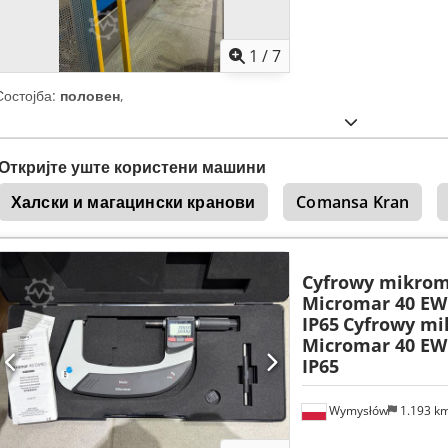
1
/
7
Состојба:
половен
,
Откријте уште користени машини
Халски и магацински кранови
Comansa Kran
Cyfrowy mikrom
Micromar 40 EW
IP65
Cyfrowy mi
Micromar 40 EW
IP65
Wymysłów
1.193 k