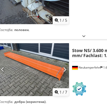
1
/
5
Состојба:
половен
,
Stow NS/ 3.600 
mm/
Fachlast: 1
Neukamperfehn
1.
1
/
7
Состојба:
добра (користена)
,