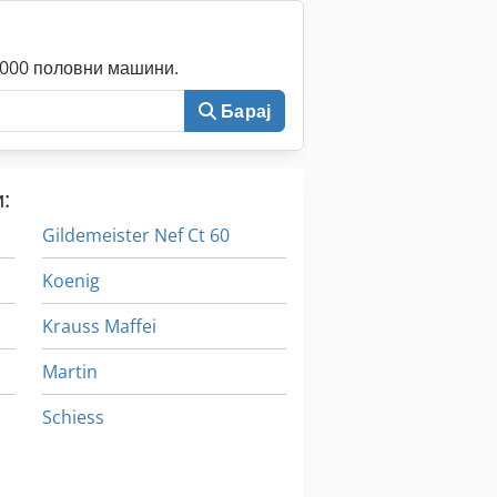
0.000 половни машини.
Барај
:
Gildemeister Nef Ct 60
Koenig
Krauss Maffei
Martin
Schiess
Weinig Conturex