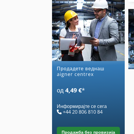
Продадете веднаш
aigner centrex
од
4,49 €
*
Информирајте се сега
+44 20 806 810 84
продажба без провизија