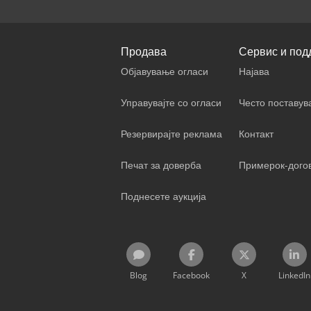
Продава
Сервис и под
Објавување огласи
Најава
Управувајте со огласи
Често поставу
Резервирајте реклама
Контакт
Печат за доверба
Примерок-дого
Поднесете аукција
Blog
Facebook
X
LinkedIn