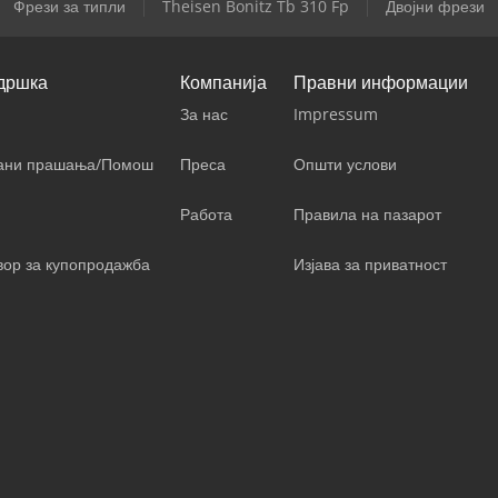
Фрези за типли
Theisen Bonitz Tb 310 Fp
Двојни фрези
дршка
Компанија
Правни информации
За нас
Impressum
вани прашања/Помош
Преса
Општи услови
Работа
Правила на пазарот
вор за купопродажба
Изјава за приватност