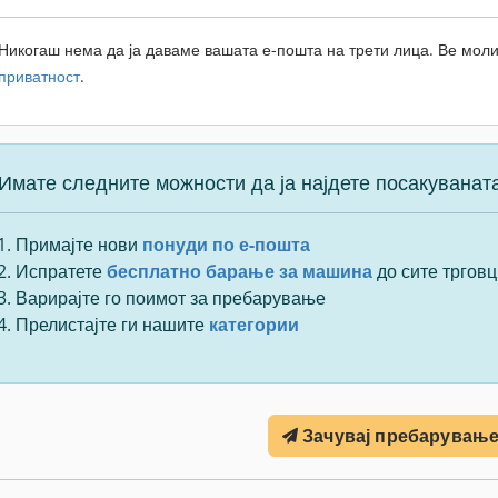
Никогаш нема да ја даваме вашата е-пошта на трети лица. Ве моли
приватност
.
Имате следните можности да ја најдете посакуванат
Примајте нови
понуди по е-пошта
Испратете
бесплатно барање за машина
до сите трговц
Варирајте го поимот за пребарување
Прелистајте ги нашите
категории
Зачувај пребарувањ