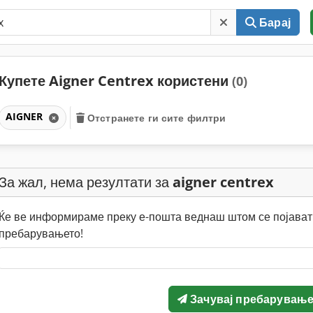
Барај
Купете Aigner Centrex користени
(0)
AIGNER
Отстранете ги сите филтри
За жал, нема резултати за
aigner centrex
Ќе ве информираме преку е-пошта веднаш штом се појават 
пребарувањето!
Зачувај пребарувањ