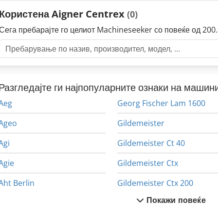
Користена Aigner Centrex
(0)
Сега пребарајте го целиот Machineseeker со повеќе од 20
Разгледајте ги најпопуларните ознаки на машини
Aeg
Georg Fischer Lam 1600
Ageo
Gildemeister
Agi
Gildemeister Ct 40
Agie
Gildemeister Ctx
Aht Berlin
Gildemeister Ctx 200
Покажи повеќе
Aigner
Gildemeister Ctx 310