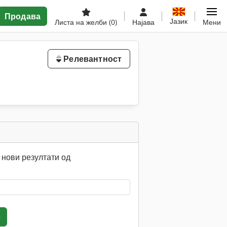
Продава
Јазик
Листа на желби
(0)
Најава
Мени
Релевантност
нови резултати од
е