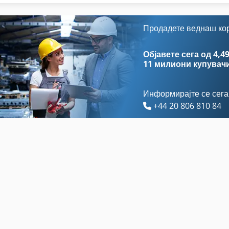
Aigner Contermax
Gildemeister Ctx 400
Auerbach
Gildemeister Gmx
Продадете веднаш ко
Exner
Gildemeister Nef 560
Објавете сега од 4,49
11 милиони купувач
Информирајте се сега
+44 20 806 810 84