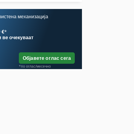
Целосно Автоматски
ристена механизација
 €
*
и
ве очекуваат
Објавете оглас сега
*по оглас/месечно