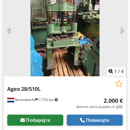
1
/
4
Ageo
28/510L
2.000 €
Barendrecht
1.733 km
фиксна цена додава се ДДВ
Побарајте
Повикајте