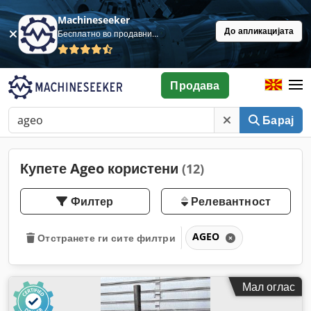
Machineseeker
До апликацијата
Бесплатно во продавница
Продава
Барај
Купете Ageo користени
(12)
Филтер
Релевантност
AGEO
Отстранете ги сите филтри
Мал оглас