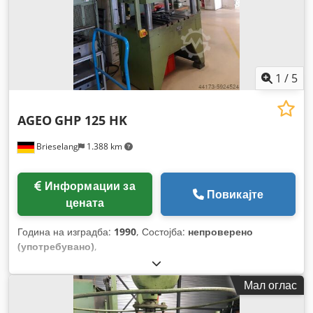
1
/
5
AGEO
GHP 125 HK
Brieselang
1.388 km
Информации за
Повикајте
цената
Година на изградба:
1990
, Состојба:
непроверено
(употребувано)
,
Мал оглас