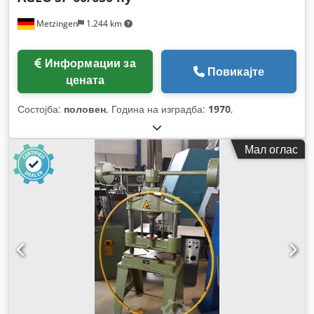
Metzingen
1.244 km
Информации за
Повикајте
цената
Состојба:
половен
, Година на изградба:
1970
,
Мал оглас