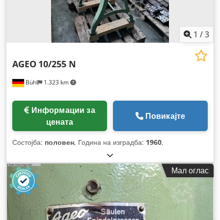
1
/
3
AGEO
10/255 N
Bühl
1.323 km
Информации за
Повикајте
цената
Состојба:
половен
, Година на изградба:
1960
,
Мал оглас