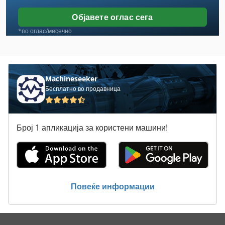
Ebu
Објавете оглас сега
Eht
*по оглас/месечно
Emco 10
Ewm Mig Mag
Machineseeker
Бесплатно во продавница
Genko Atb 20
Graziano Sag 20
Број 1 апликација за користени машини!
Graziano Sag 210
Haeberle
Hau
Повеќе информации
Hundegger P 10
Makino A 77