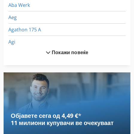
Aba Werk
Aeg
Agathon 175 A
Agi
Покажи повеќе
Agie
Agre
Alzmetall Ab
Alzmetall Ab 3 Es
Alzmetall Gs 1400
Објавете сега од 4,49 €
*
Amada Aries 245
11 милиони купувачи
ве очекуваат
Atego 816