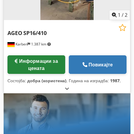
1
/
2
AGEO
SP16/410
Karben
1.387 km
Информации за
Повикајте
цената
Состојба:
добра (користена)
, Година на изградба:
1987
,