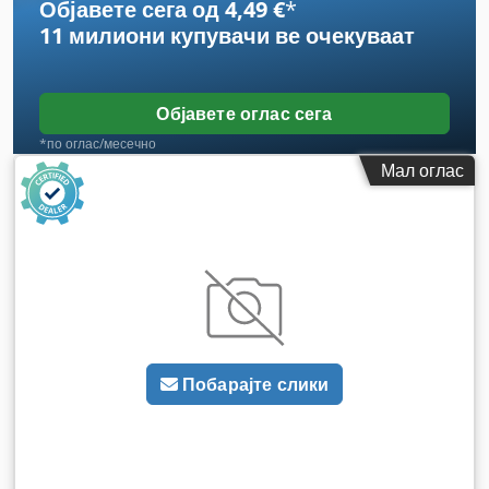
Објавете сега од 4,49 €
*
11 милиони купувачи
ве очекуваат
Објавете оглас сега
*по оглас/месечно
Мал оглас
Побарајте слики