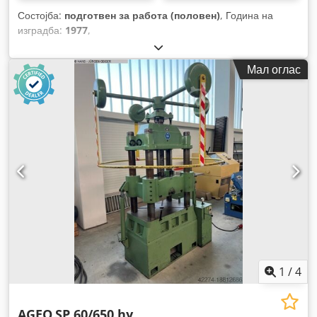
Состојба:
подготвен за работа (половен)
, Година на
изградба:
1977
,
Мал оглас
1
/
4
AGEO
SP 60/650 hy