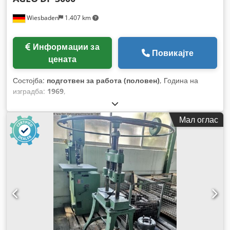
Wiesbaden
1.407 km
Информации за
Повикајте
цената
Состојба:
подготвен за работа (половен)
, Година на
изградба:
1969
,
Мал оглас