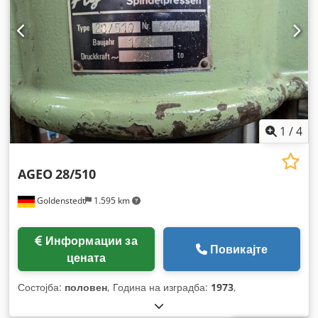
1
/
4
AGEO
28/510
Goldenstedt
1.595 km
Информации за
Повикајте
цената
Состојба:
половен
, Година на изградба:
1973
,