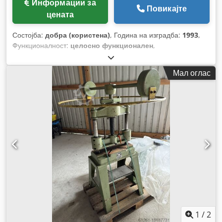
Информации за
Повикајте
цената
Состојба:
добра (користена)
, Година на изградба:
1993
,
Функционалност:
целосно функционален
,
Мал оглас
1
/
2