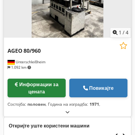
1
/
4
AGEO
80/960
Unterschleißheim
1.092 km
Информации за
Повикајте
цената
Состојба:
половен
, Година на изградба:
1971
,
Откријте уште користени машини