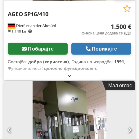
AGEO
SP16/410
1.500 €
Dietfurt an der Altmühl
1.140 km
фиксна цена додава се ДДВ
Побарајте
Повикајте
Состојба:
добра (користена)
, Година на изградба:
1991
,
Функционалност:
целосно функционален
,
Мал оглас