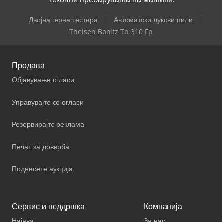
Двојна герна тестера
Автоматски лукови пили
Theisen Bonitz Tb 310 Fp
Продава
Објавување огласи
Управувајте со огласи
Резервирајте реклама
Печат за доверба
Поднесете аукција
Сервис и поддршка
Компанија
Најава
За нас