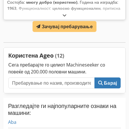
Состојба:
многу добро (користено)
, Година на изградба:
1963
, Функционалност:
целосно функционален
, притисна
сила:
28 t
,
Зачувај пребарување
Користена Ageo
(12)
Сега пребарајте го целиот Machineseeker со
повеќе од 200.000 половни машини.
Барај
Разгледајте ги најпопуларните ознаки на
машини:
Aba