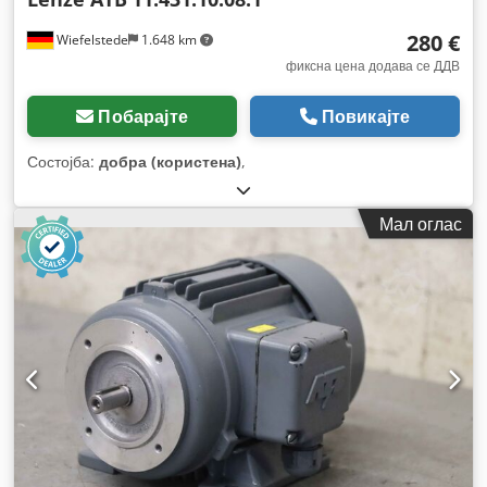
280 €
Wiefelstede
1.648 km
фиксна цена додава се ДДВ
Побарајте
Повикајте
Состојба:
добра (користена)
,
Мал оглас