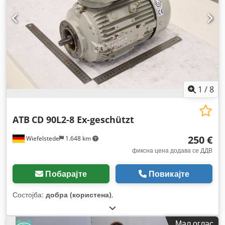
1
/
8
ATB
CD 90L2-8 Ex-geschützt
250 €
Wiefelstede
1.648 km
фиксна цена додава се ДДВ
Побарајте
Повикајте
Состојба:
добра (користена)
,
Мал оглас