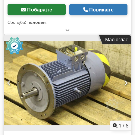
Побарајте
Повикајте
Состојба:
половен
,
Мал оглас
1
/
6