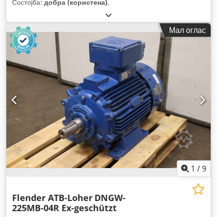
Состојба:
добра (користена)
,
Мал оглас
1
/
9
Flender ATB-Loher
DNGW-
225MB-04R Ex-geschützt