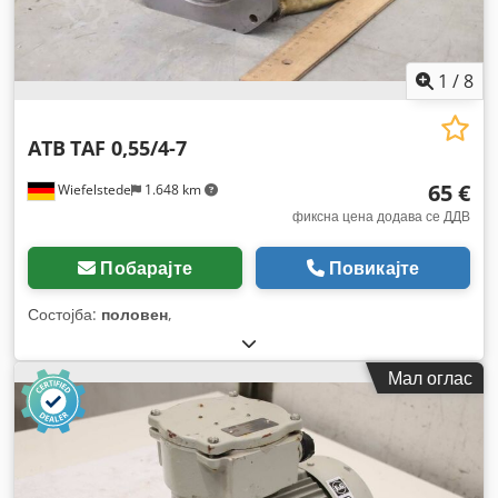
1
/
8
ATB
TAF 0,55/4-7
65 €
Wiefelstede
1.648 km
фиксна цена додава се ДДВ
Побарајте
Повикајте
Состојба:
половен
,
Мал оглас