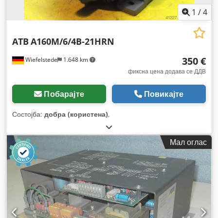
1
/
4
ATB
A160M/6/4B-21HRN
350 €
Wiefelstede
1.648 km
фиксна цена додава се ДДВ
Побарајте
Повикајте
Состојба:
добра (користена)
,
Мал оглас