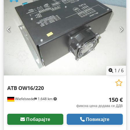
1
/
6
ATB
OW16/220
150 €
Wiefelstede
1.648 km
фиксна цена додава се ДДВ
Побарајте
Повикајте