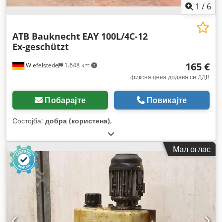
1
/
6
ATB Bauknecht
EAY 100L/4C-12
Ex-geschützt
165 €
Wiefelstede
1.648 km
фиксна цена додава се ДДВ
Побарајте
Повикајте
Состојба:
добра (користена)
,
Мал оглас