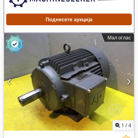
Поднесете аукција
Мал оглас
1
/
4