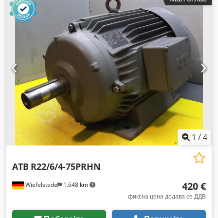
1
/
4
ATB
R22/6/4-75PRHN
420 €
Wiefelstede
1.648 km
фиксна цена додава се ДДВ