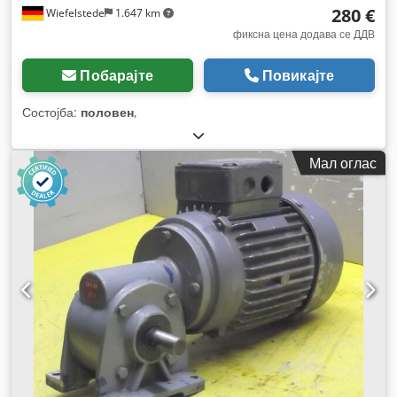
280 €
Wiefelstede
1.647 km
фиксна цена додава се ДДВ
Побарајте
Повикајте
Состојба:
половен
,
Мал оглас