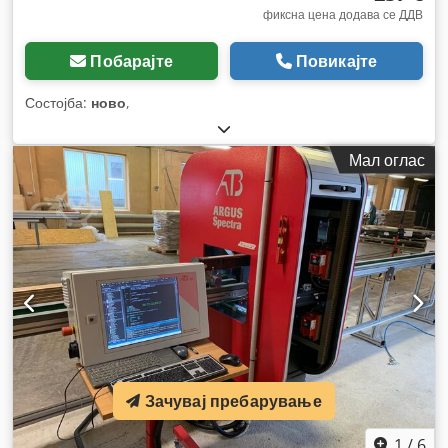
фиксна цена додава се ДДВ
Побарајте
Повикајте
Состојба:
ново
,
Мал оглас
Зачувај пребарување
1
/
6