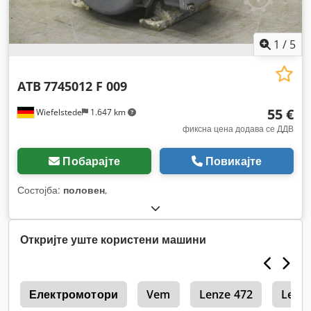
1
/
5
ATB
7745012 F 009
55 €
Wiefelstede
1.647 km
фиксна цена додава се ДДВ
Побарајте
Повикајте
Состојба:
половен
,
Откријте уште користени машини
m
Електромотори
Vem
Lenze 472
Lenze