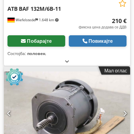
ATB
BAF 132M/6B-11
210 €
Wiefelstede
1.648 km
фиксна цена додава се ДДВ
Побарајте
Повикајте
Состојба:
половен
,
Мал оглас