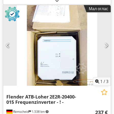
Мал оглас
1
/
3
Flender ATB-Loher
2E2R-20400-
015 Frequenzinverter - ! -
237 €
Remscheid
1.538 km