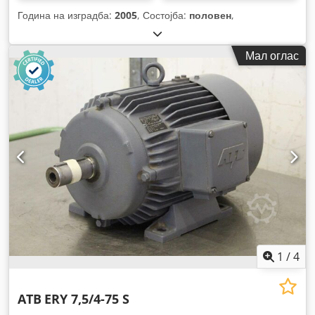
Година на изградба:
2005
, Состојба:
половен
,
Мал оглас
1
/
4
ATB
ERY 7,5/4-75 S