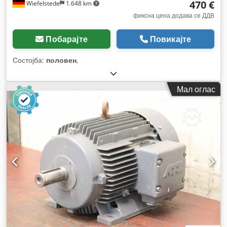
470 €
Wiefelstede
1.648 km
фиксна цена додава се ДДВ
Побарајте
Повикајте
Состојба:
половен
,
Мал оглас