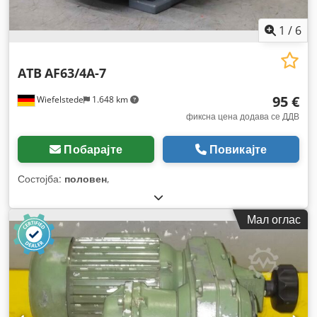
1
/
6
ATB
AF63/4A-7
95 €
Wiefelstede
1.648 km
фиксна цена додава се ДДВ
Побарајте
Повикајте
Состојба:
половен
,
Мал оглас