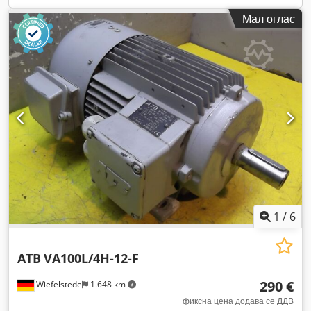
Мал оглас
1
/
6
ATB
VA100L/4H-12-F
290 €
Wiefelstede
1.648 km
фиксна цена додава се ДДВ