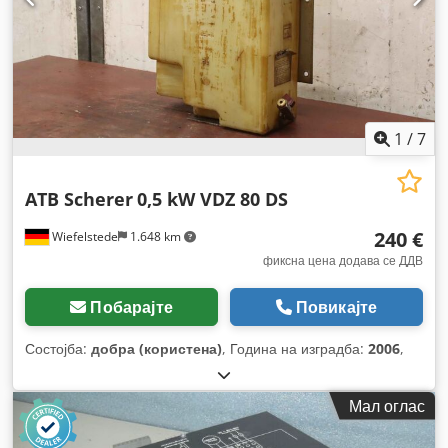
1
/
7
ATB Scherer
0,5 kW VDZ 80 DS
240 €
Wiefelstede
1.648 km
фиксна цена додава се ДДВ
Побарајте
Повикајте
Состојба:
добра (користена)
, Година на изградба:
2006
,
Мал оглас