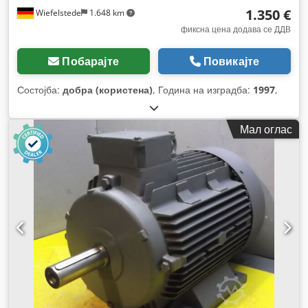
1.350 €
Wiefelstede
1.648 km
фиксна цена додава се ДДВ
Побарајте
Повикајте
Состојба:
добра (користена)
, Година на изградба:
1997
,
Мал оглас