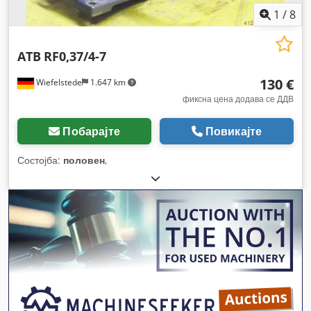
1
/
8
ATB
RF0,37/4-7
130 €
Wiefelstede
1.647 km
фиксна цена додава се ДДВ
Побарајте
Повикајте
Состојба:
половен
,