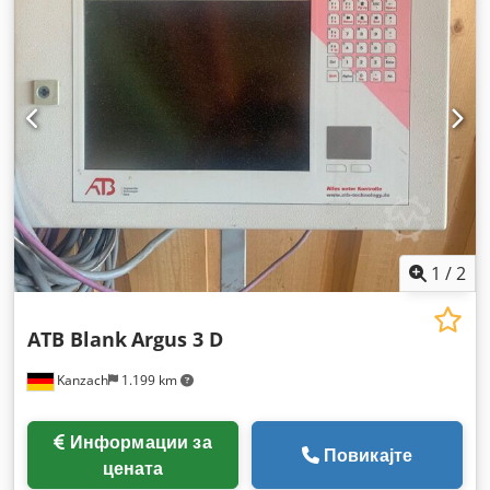
1
/
2
ATB Blank
Argus 3 D
Kanzach
1.199 km
Информации за
Повикајте
цената