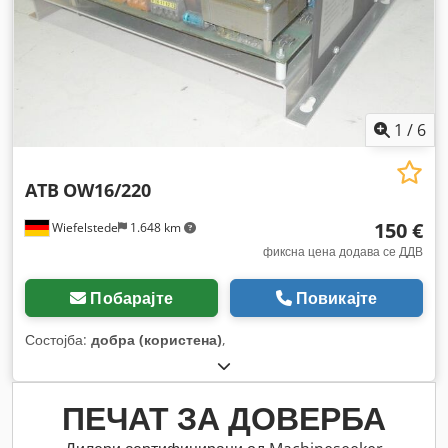
1
/
6
ATB
OW16/220
150 €
Wiefelstede
1.648 km
фиксна цена додава се ДДВ
Побарајте
Повикајте
Состојба:
добра (користена)
,
ПЕЧАТ ЗА ДОВЕРБА