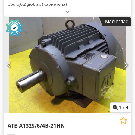
Состојба:
добра (користена)
,
Мал оглас
1
/
4
ATB
A132S/6/4B-21HN