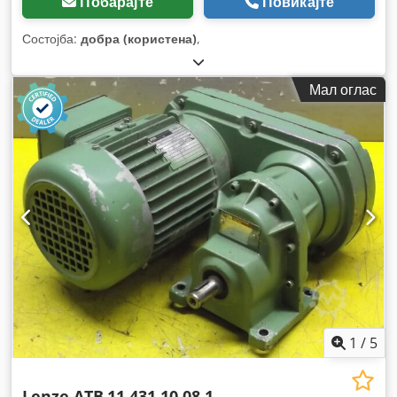
Побарајте
Повикајте
Состојба:
добра (користена)
,
Мал оглас
1
/
5
Lenze ATB
11.431.10.08.1