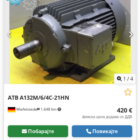
1
/
4
ATB
A132M/6/4C-21HN
420 €
Wiefelstede
1.648 km
фиксна цена додава се ДДВ
Побарајте
Повикајте