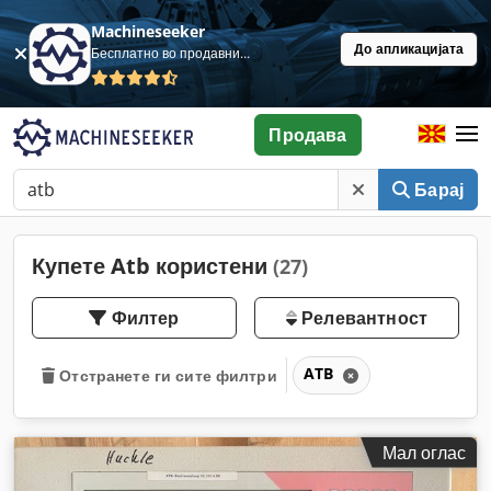
Machineseeker
До апликацијата
Бесплатно во продавница
Продава
Барај
Купете Atb користени
(27)
Филтер
Релевантност
ATB
Отстранете ги сите филтри
Мал оглас