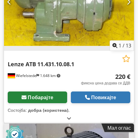
1
/
13
Lenze ATB
11.431.10.08.1
220 €
Wiefelstede
1.648 km
фиксна цена додава се ДДВ
Побарајте
Повикајте
Состојба:
добра (користена)
,
Мал оглас