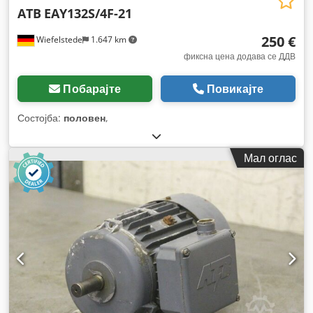
ATB
EAY132S/4F-21
250 €
Wiefelstede
1.647 km
фиксна цена додава се ДДВ
Побарајте
Повикајте
Состојба:
половен
,
Мал оглас