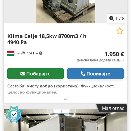
управувач, систем за имобилизатор, систем за
контрола на влечењето, спојлер, темпомат, филтер за
сажење
,
1
/
8
Klima Celje 18,5kw 8700m3 / h
4940 Pa
1.950 €
Tata
724 km
фиксна цена додава се ДДВ
Побарајте
Повикајте
Состојба:
многу добро (користено)
, Функционалност:
целосно функционален
,
Мал оглас