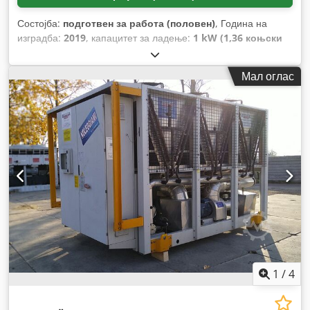
Состојба:
подготвен за работа (половен)
, Година на
изградба:
2019
, капацитет за ладење:
1 kW (1,36 коњски
сили)
,
Мал оглас
1
/
4