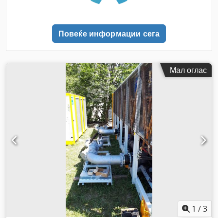
Повеќе информации сега
Мал оглас
1
/
3