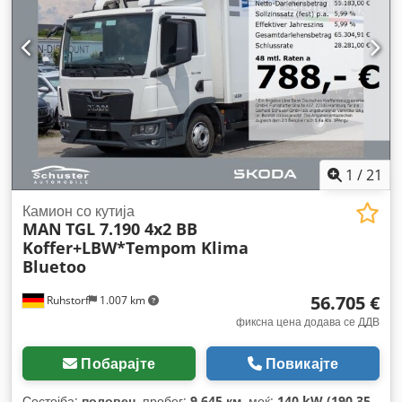
1
/
21
Камион со кутија
MAN
TGL 7.190 4x2 BB
Koffer+LBW*Tempom Klima
Bluetoo
56.705 €
Ruhstorf
1.007 km
фиксна цена додава се ДДВ
Побарајте
Повикајте
Состојба:
половен
, пробег:
9.645 км
, моќ:
140 kW (190,35