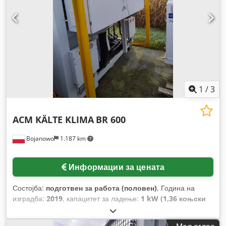
1
/
3
ACM KÄLTE KLIMA
BR 600
Bojanowo
1.187 km
Информации за цената
Состојба:
подготвен за работа (половен)
, Година на
изградба:
2019
, капацитет за ладење:
1 kW (1,36 коњски
сили)
,