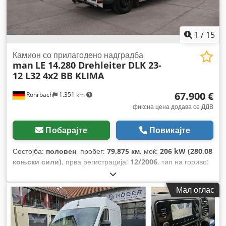
1
/
15
Камион со прилагодено надградба
man
LE 14.280 Drehleiter DLK 23-
12 L32 4x2 BB KLIMA
67.900 €
Rohrbach
1.351 km
фиксна цена додава се ДДВ
Побарајте
Повикајте
Состојба:
половен
, пробег:
79.875 км
, моќ:
206 kW (280,08
коњски сили)
, прва регистрација:
12/2006
, тип на гориво:
дизел
, празна тежина:
14.165 кг
, максимална носивост на
товар:
835 кг
, вкупна тежина:
15.000 кг
, следен преглед
Мал оглас
(TÜV):
11/2026
, гориво:
дизел
, боја:
црвена
, кабина на
возачот:
друго
, тип на пренос:
друго
, емисиона класа:
Еуро 3
, суспензија:
друго
, број на седишта:
3
, вкупна
должина:
10.000 мм
, Година на изградба:
2006
, работни