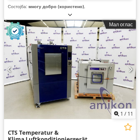
Состојба:
многу добро (користено)
,
Мал оглас
1
/
11
CTS Temperatur &
Klima
Luftkonditioniergerät