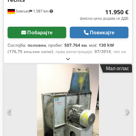
11.950 €
Sottrum
1.587 km
фиксна цена додава се ДДВ
Побарајте
Повикајте
Состојба:
половен
, пробег:
507.764 км
, моќ:
130 kW
(176,75 коњски сили)
, прва регистрација:
07/2014
, тип на
гориво:
дизел
, празна тежина:
6.320 кг
, максимална
носивост на товар:
1.170 кг
, вкупна тежина:
7.490 кг
,
Мал оглас
конфигурација на оските:
4x2
, меѓуоскино растојание:
4.850 мм
, гориво:
дизел
, кочници:
кочење со мотор
, боја:
сиво
, кабина на возачот:
дневна кабина
, тип на пренос:
механички
, емисиона класа:
Еуро 6
, суспензија:
челик-
воздух
, број на седишта:
2
, должина на товарниот простор:
7.300 мм
, ширина на товарниот простор:
2.450 мм
, висина
на просторот за товарење:
2.700 мм
, Опрема:
ABS,
блокада на диференцијалот, борден компјутер, греач
на седиште, електронска програма за стабилност (ESP),
заден лифт, кабина, клима уред, компресиран
воздушен сопирачки, сензори за паркирање, серво