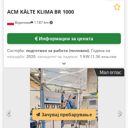
ACM KÄLTE KLIMA
BR 1000
Bojanowo
1.187 km
Информации за цената
Состојба:
подготвен за работа (половен)
, Година на
изградба:
2020
, капацитет за ладење:
1 kW (1,36 коњски
сили)
,
Мал оглас
Зачувај пребарување