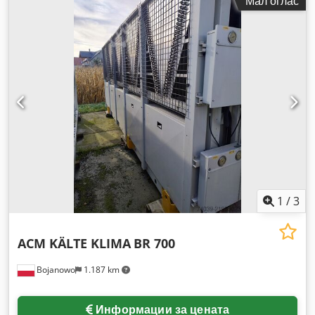
Мал оглас
1
/
3
ACM KÄLTE KLIMA
BR 700
Bojanowo
1.187 km
Информации за цената