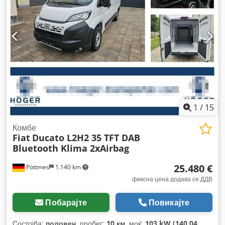
часови:
6.922 h
, градежна височина:
3.350 мм
,
1
/
15
Комбе
Fiat
Ducato L2H2 35 TFT DAB
Bluetooth Klima 2xAirbag
25.480 €
Pöttmes
1.140 km
фиксна цена додава се ДДВ
Побарајте
Повикајте
Состојба:
половен
, пробег:
10 км
, моќ:
103 kW (140,04