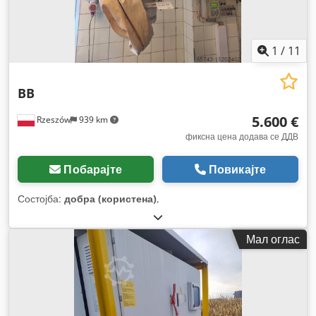
1
/
11
BB
5.600 €
Rzeszów
939 km
фиксна цена додава се ДДВ
Побарајте
Повикајте
Состојба:
добра (користена)
,
Мал оглас