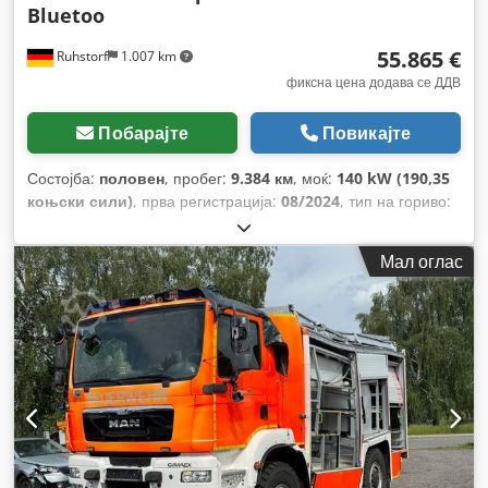
Bluetoo
55.865 €
Ruhstorf
1.007 km
фиксна цена додава се ДДВ
Побарајте
Повикајте
Состојба:
половен
, пробег:
9.384 км
, моќ:
140 kW (190,35
коњски сили)
, прва регистрација:
08/2024
, тип на гориво:
дизел
, гориво:
дизел
, боја:
бело
, емисиона класа:
Еуро 6
,
Година на изградба:
2024
, Опрема:
ABS, борден
Мал оглас
компјутер, електронска програма за стабилност (ESP),
заден лифт, клима уред, компресиран воздушен
сопирачки, светла за магла, систем за имобилизатор,
систем за контрола на влечењето, темпомат,
централно заклучување
,