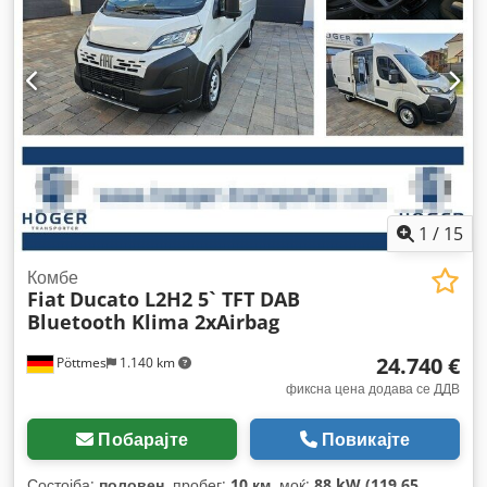
работни часови:
1.349 h
, Опрема:
ABS, борден компјутер,
електронска програма за стабилност (ESP), клизна
врата, клима уред, приклучок за приколка, систем за
контрола на влечењето, темпомат, филтер за сажење,
хидраулични системи
,
1
/
15
Комбе
Fiat
Ducato L2H2 5` TFT DAB
Bluetooth Klima 2xAirbag
24.740 €
Pöttmes
1.140 km
фиксна цена додава се ДДВ
Побарајте
Повикајте
Состојба:
половен
, пробег:
10 км
, моќ:
88 kW (119,65