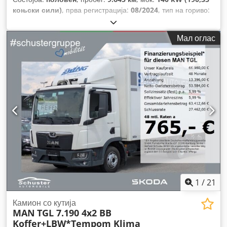
коњски сили)
, прва регистрација:
08/2024
, тип на гориво:
дизел
, гориво:
дизел
, боја:
бело
, емисиона класа:
Еуро 6
,
Година на изградба:
2024
, Опрема:
ABS, борден
Мал оглас
компјутер, електронска програма за стабилност (ESP),
заден лифт, клима уред, компресиран воздушен
сопирачки, светла за магла, систем за имобилизатор,
систем за контрола на влечењето, темпомат,
централно заклучување
,
1
/
21
Камион со кутија
MAN
TGL 7.190 4x2 BB
Koffer+LBW*Tempom Klima