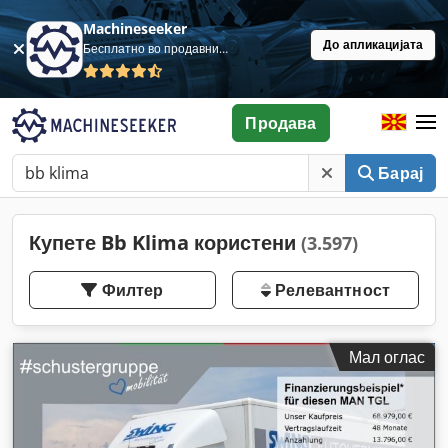
Machineseeker
До апликацијата
Бесплатно во продавница
Продава
Барај
Купете Bb Klima користени
(3.597)
Филтер
Релевантност
Мал оглас