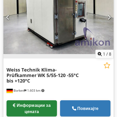
1
/
8
Weiss Technik Klima-
Prüfkammer
WK 5/55-120 -55°C
bis +120°C
Borken
1.603 km
Информации за
Повикајте
цената