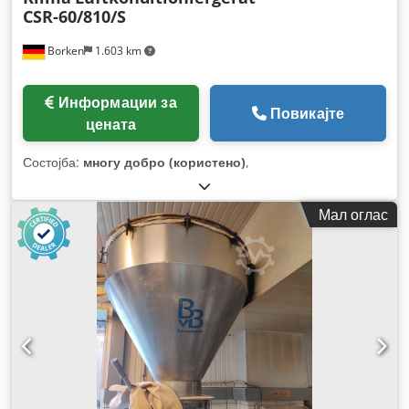
CSR-60/810/S
Borken
1.603 km
Информации за
Повикајте
цената
Состојба:
многу добро (користено)
,
Мал оглас