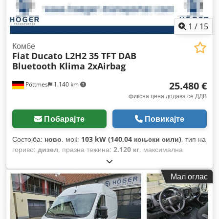
заклучување
,
1
/
15
Комбе
Fiat
Ducato L2H2 35 TFT DAB
Bluetooth Klima 2xAirbag
25.480 €
Pöttmes
1.140 km
фиксна цена додава се ДДВ
Побарајте
Повикајте
Состојба:
ново
, моќ:
103 kW (140,04 коњски сили)
, тип на
гориво:
дизел
, празна тежина:
2.120 кг
, максимална
носивост на товар:
1.380 кг
, вкупна тежина:
3.500 кг
,
големина на гумата:
215/70R15C
, конфигурација на оските:
Мал оглас
4x2
, меѓуоскино растојание:
3.450 мм
, CO₂ емисии:
166
g/km
, потрошувачка на гориво (градско):
7,3 л/100 км
,
потрошувачка на гориво (надвор од градот):
5,3 л/100 км
,
потрошувачка на гориво (комбинирана):
6,3 л/100 км
, боја: