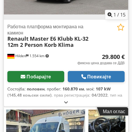
1
/
15
Работна платформа монтирана на
камион
Renault
Master E6 Klubb KL-32
12m 2 Person Korb Klima
29.800 €
Hilden
1.554 km
фиксна цена додава се ДДВ
Побарајте
Повикајте
Состојба:
половен
, пробег:
160.870 км
, моќ:
107 kW
(145,48 коњски сили)
, прва регистрација:
04/2022
, тип на
гориво:
дизел
, празна тежина:
3.040 кг
, максимална
носивост на товар:
460 кг
, вкупна тежина:
3.500 кг
,
Мал оглас
конфигурација на оските:
4x2
, боја:
бело
, кабина на
возачот:
друго
, тип на пренос:
механички
, емисиона
класа:
Еуро 6
, суспензија:
челик
, број на седишта:
2
,