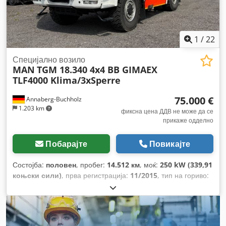
1
/
22
Специјално возило
MAN
TGM 18.340 4x4 BB GIMAEX
TLF4000 Klima/3xSperre
75.000 €
Annaberg-Buchholz
1.203 km
фиксна цена ДДВ не може да се
прикаже одделно
Побарајте
Повикајте
Состојба:
половен
, пробег:
14.512 км
, моќ:
250 kW (339,91
коњски сили)
, прва регистрација:
11/2015
, тип на гориво:
дизел
, вкупна тежина:
17.500 кг
, конфигурација на оските:
2 оски
, кочници:
ретардер
, боја:
портокалова
, тип на
пренос:
автоматски
, емисиона класа:
Еуро 5
, вкупна
должина:
7.260 мм
, вкупна ширина:
2.500 мм
, вкупна