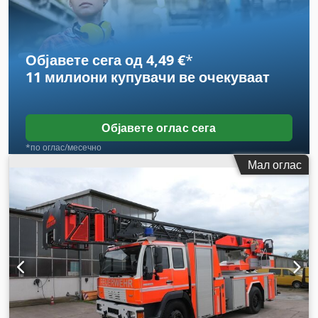
висина:
3.260 мм
, Година на изградба:
2015
, Опрема:
ABS,
електронска програма за стабилност (ESP), имал
несреќа, клима уред, компресор, погон на сите тркала,
филтер за сажење
,
Објавете сега од 4,49 €
*
11 милиони купувачи
ве очекуваат
Објавете оглас сега
*по оглас/месечно
Мал оглас