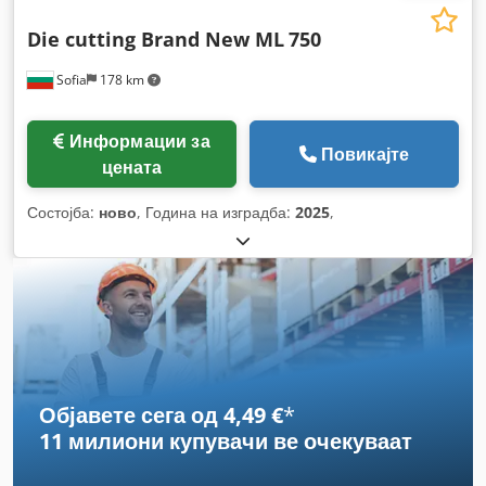
Die cutting Brand New ML
750
Sofia
178 km
Информации за
Повикајте
цената
Состојба:
ново
, Година на изградба:
2025
,
Објавете сега од 4,49 €
*
11 милиони купувачи
ве очекуваат