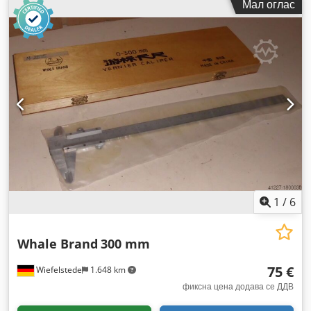
Мал оглас
1
/
6
Whale Brand
300 mm
75 €
Wiefelstede
1.648 km
фиксна цена додава се ДДВ