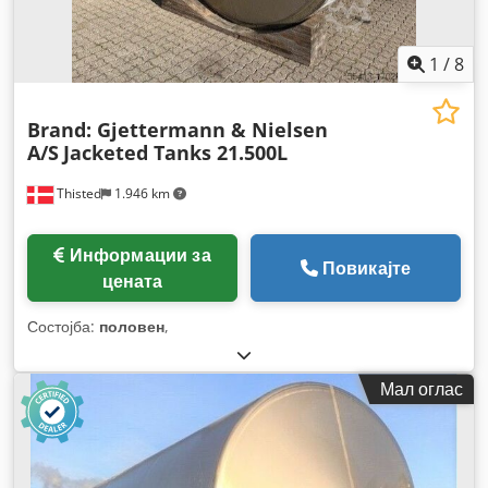
1
/
8
Brand: Gjettermann & Nielsen
A/S
Jacketed Tanks 21.500L
Thisted
1.946 km
Информации за
Повикајте
цената
Состојба:
половен
,
Мал оглас