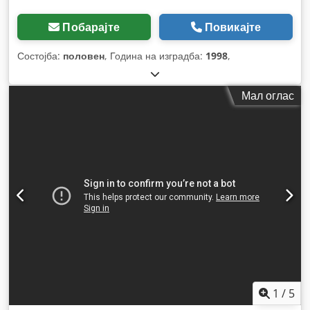
Побарајте
Повикајте
Состојба:
половен
, Година на изградба:
1998
,
Мал оглас
1
/
5