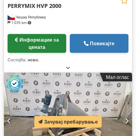
PERRYMIX
HVP 2000
Чешка Република
1.035 km
Информации за
Повикајте
цената
Состојба:
ново
,
Мал оглас
Зачувај пребарување