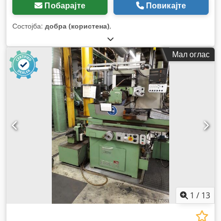
Побарајте
Повикајте
Состојба:
добра (користена)
,
Мал оглас
1
/
13