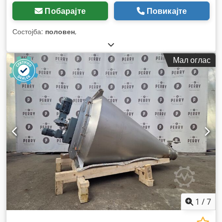
Побарајте
Повикајте
Состојба:
половен
,
Мал оглас
1
/
7