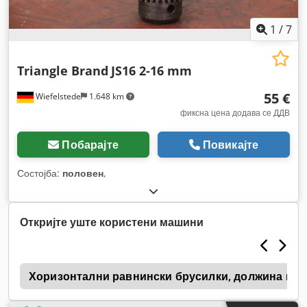
1
/
7
Triangle Brand
JS16 2-16 mm
55 €
Wiefelstede
1.648 km
фиксна цена додава се ДДВ
Побарајте
Повикајте
Состојба:
половен
,
Откријте уште користени машини
g
Хоризонтални равнински брусилки, должина на 