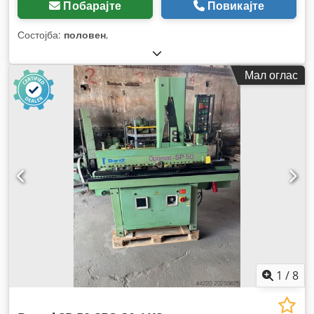
Побарајте
Повикајте
Состојба:
половен
,
Мал оглас
1
/
8