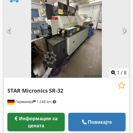
1
/
8
STAR Micronics
SR-32
Германија
1.248 km
Информации за
Повикајте
цената