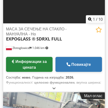
1
/
10
МАСА ЗА СЕЧЕЊЕ НА СТАКЛО -
МАНУАЛНА - Но
EXPOGLASS ®
SDRXL FULL
Złotogłowice
1.046 km
Информации за
Повикајте
цената
Состојба:
ново
, Година на изградба:
2026
,
Функционалност:
целосно функционален
, вкупна ширина:
2.600 мм
, вкупна должина:
3.400 мм
, вкупна висина:
910
мм
, вкупна тежина:
950 кг
, влезен струја:
16 A
,
Мал оглас
времетраење на гаранцијата:
12 месеци
, влезен напон:
400 V
, МАСА ЗА СЕЧЕЊЕ НА СТАКЛО - МАНУАЛНА - Нова
МОДЕЛ : SDRXL 2L PU PP Година на производство 2025 –