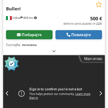
Bulleri
500 €
Udine
844 km
фиксна цена додава се ДДВ
Побарајте
Повикајте
Состојба:
половен
,
Мал оглас