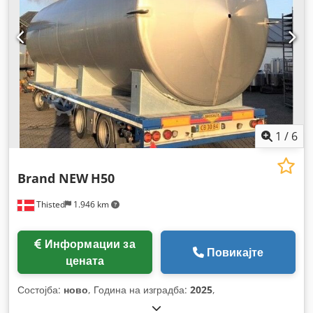
1
/
6
Brand NEW
H50
Thisted
1.946 km
Информации за
Повикајте
цената
Состојба:
ново
, Година на изградба:
2025
,