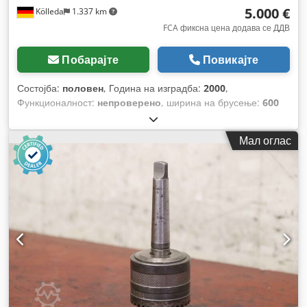
5.000 €
Kölleda
1.337 km
FCA фиксна цена додава се ДДВ
Побарајте
Повикајте
Состојба:
половен
, Година на изградба:
2000
,
Функционалност:
непроверено
, ширина на брусење:
600
мм
, максимална тежина на работното парче:
650 кг
,
Мал оглас