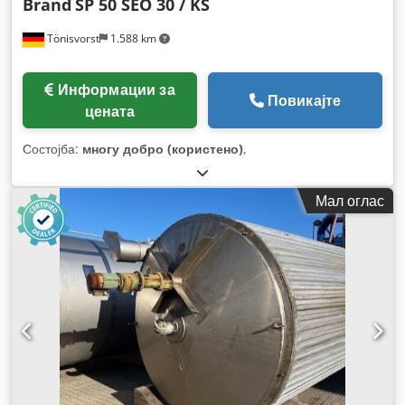
Brand
SP 50 SEO 30 / KS
Tönisvorst
1.588 km
Информации за
Повикајте
цената
Состојба:
многу добро (користено)
,
Мал оглас