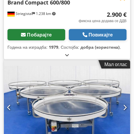
Brand
Compact 600/800
2.900 €
Striegistal
1.238 km
фиксна цена додава се ДДВ
Побарајте
Повикајте
Година на изградба:
1979
, Состојба:
добра (користена)
,
Мал оглас