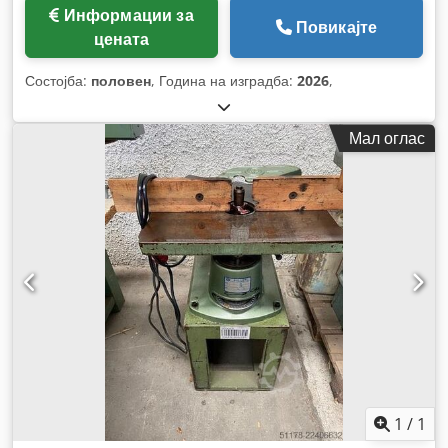
Информации за
Повикајте
цената
Состојба:
половен
, Година на изградба:
2026
,
Мал оглас
1
/
1