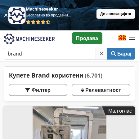
Machineseeker
До апликацијата
Бесплатно во продавница
Продава
Барај
Купете Brand користени
(6.701)
Филтер
Релевантност
Мал оглас