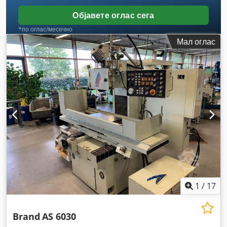
Објавете оглас сега
*по оглас/месечно
Мал оглас
1
/
17
Brand
AS 6030