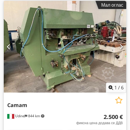
Мал оглас
1
/
6
Camam
2.500 €
Udine
844 km
фиксна цена додава се ДДВ