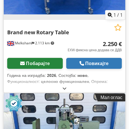
1
/
1
Brand new
Rotary Table
2.250 €
Melksham
2.113 km
EXW фиксна цена додава се ДДВ
Побарајте
Повикајте
Година на изградба:
2026
, Состојба:
ново
,
Функционалност:
целосно функционален
, Опрема:
Ознака CE
,
Мал оглас