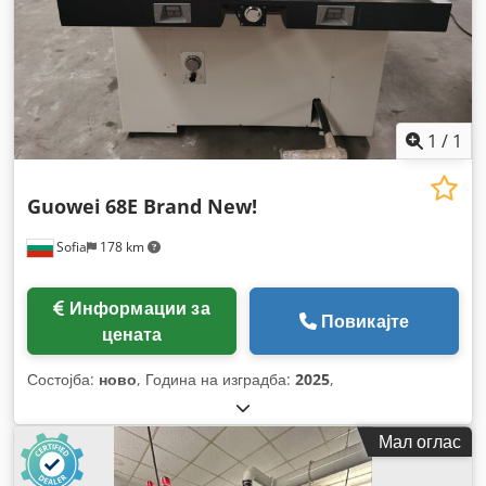
1
/
1
Guowei
68E Brand New!
Sofia
178 km
Информации за
Повикајте
цената
Состојба:
ново
, Година на изградба:
2025
,
Мал оглас