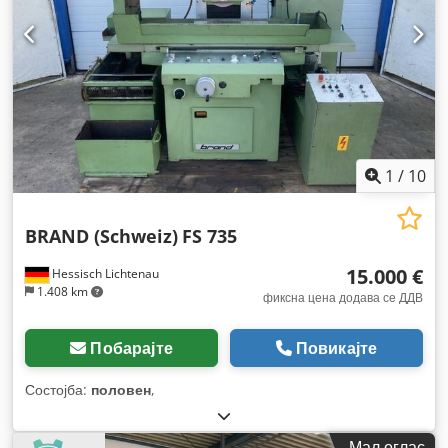
1
/
10
BRAND (Schweiz)
FS 735
15.000 €
Hessisch Lichtenau
1.408 km
фиксна цена додава се ДДВ
Побарајте
Повикајте
Состојба:
половен
,
Мал оглас