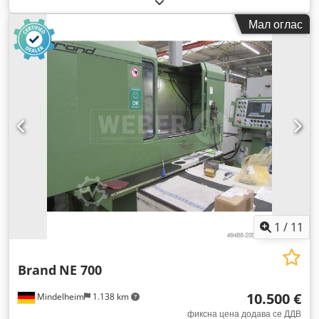
Мал оглас
1
/
11
Brand
NE 700
10.500 €
Mindelheim
1.138 km
фиксна цена додава се ДДВ