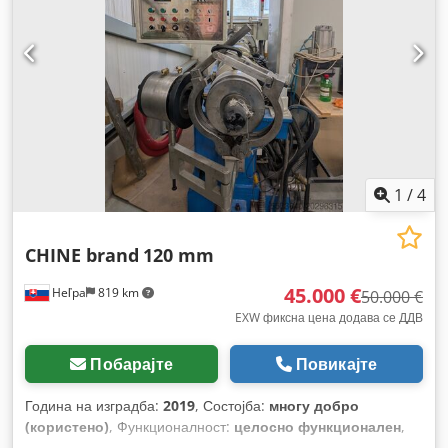
1
/
4
CHINE brand
120 mm
45.000 €
Heľpa
819 km
50.000 €
EXW фиксна цена додава се ДДВ
Побарајте
Повикајте
Година на изградба:
2019
, Состојба:
многу добро
(користено)
, Функционалност:
целосно функционален
,