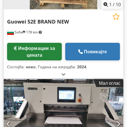
1
/
10
Guowei
52E BRAND NEW
Sofia
178 km
Информации за
Повикајте
цената
Состојба:
ново
, Година на изградба:
2024
,
Мал оглас