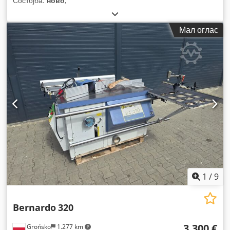
Состојба:
ново
,
Мал оглас
1
/
9
Bernardo
320
3.300 €
Grońsko
1.277 km