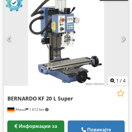
1
/
4
BERNARDO
KF 20 L Super
Ahaus
1.612 km
Информации за
Повикајте