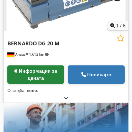
1
/
6
BERNARDO
DG 20 M
Ahaus
1.612 km
Информации за
Повикајте
цената
Состојба:
ново
,