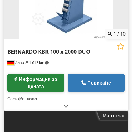
1
/
10
BERNARDO
KBR 100 x 2000 DUO
Ahaus
1.612 km
Информации за
Повикајте
цената
Состојба:
ново
,
Мал оглас