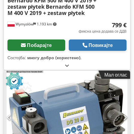
Bernardo KFM 500 M 400 V 2019 +
zestaw płytek
Bernardo KFM 500
M 400 V 2019 + zestaw płytek
799 €
Wymysłów
1.193 km
фиксна цена додава се ДДВ
Побарајте
Повикајте
Состојба:
многу добро (користено)
,
Мал оглас