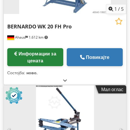
1
/
5
BERNARDO
WK 20 FH Pro
Ahaus
1.612 km
Информации за
Повикајте
цената
Состојба:
ново
,
Мал оглас