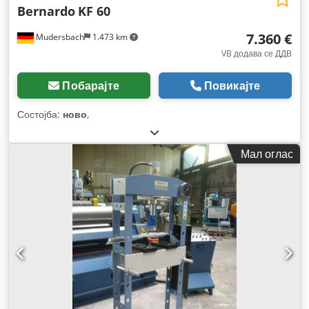
Bernardo
KF 60
7.360 €
Mudersbach
1.473 km
VB додава се ДДВ
Побарајте
Повикајте
Состојба:
ново
,
Мал оглас