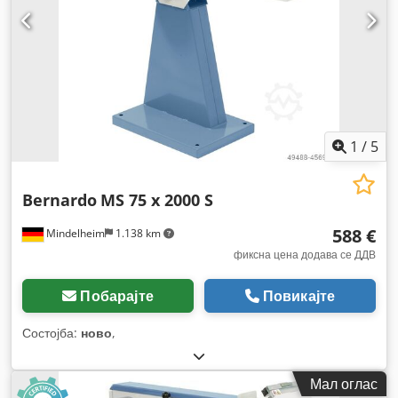
1
/
5
Bernardo
MS 75 x 2000 S
588 €
Mindelheim
1.138 km
фиксна цена додава се ДДВ
Побарајте
Повикајте
Состојба:
ново
,
Мал оглас