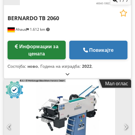
1
/
7
BERNARDO
TB 2060
Ahaus
1.612 km
Информации за
Повикајте
цената
Состојба:
ново
, Година на изградба:
2022
,
Мал оглас