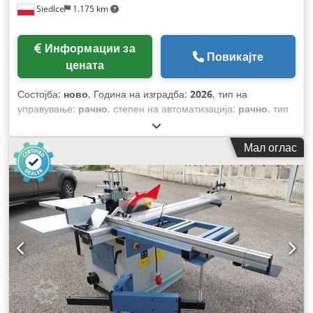
Siedlce
1.175 km
Информации за
Повикајте
цената
Состојба:
ново
, Година на изградба:
2026
, тип на
управување:
рачно
, степен на автоматизација:
рачно
, тип
на активирање:
рачно
, работна ширина:
1.020 мм
, Агол на
виткање (макс.):
135 °
, макс. дебелина на лим:
2 мм
,
Мал оглас