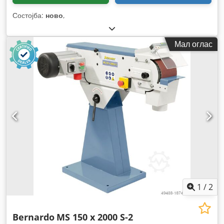
Состојба:
ново
,
Мал оглас
1
/
2
Bernardo
MS 150 x 2000 S-2