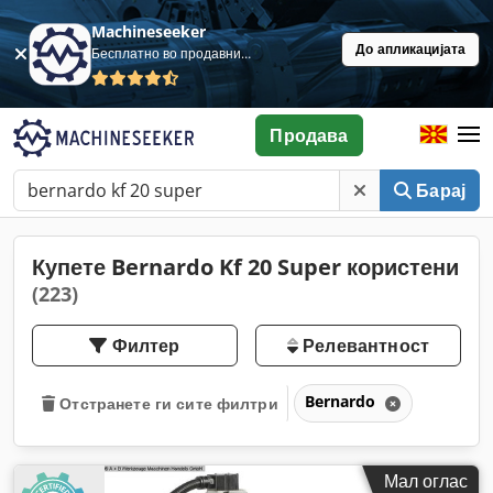
Machineseeker
До апликацијата
Бесплатно во продавница
Продава
Барај
Купете Bernardo Kf 20 Super користени
(223)
Филтер
Релевантност
Bernardo
Отстранете ги сите филтри
Мал оглас