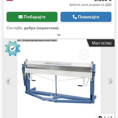
фиксна цена додава се ДДВ
Побарајте
Повикајте
Состојба:
добра (користена)
,
Мал оглас