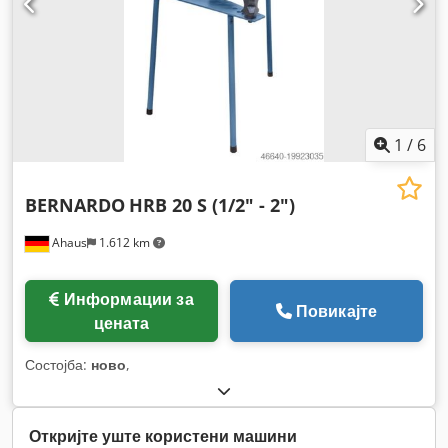
1
/
6
BERNARDO
HRB 20 S (1/2" - 2")
Ahaus
1.612 km
Информации за
Повикајте
цената
Состојба:
ново
,
Откријте уште користени машини