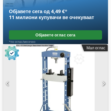
Објавете сега од 4,49 €
*
11 милиони купувачи
ве очекуваат
Објавете оглас сега
*по оглас/месечно
Мал оглас