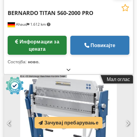
BERNARDO
TITAN 560-2000 PRO
Ahaus
1.612 km
Информации за
Повикајте
цената
Состојба:
ново
,
Мал оглас
Зачувај пребарување