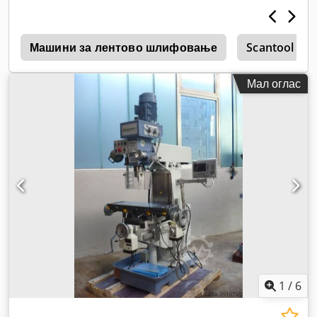
0
Машини за лентово шлифовање
Scantool
Мал оглас
1
/
6