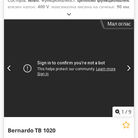
Состојба:
ново
, Функционалност:
целосно функционален
,
влезен напон:
400 V
, максимална висина на сечење:
90 мм
,
максимална ширина на сечење:
3.200 мм
, максимална
брзина на вртење:
6.000 обр/мин
, вкупна тежина:
710 кг
,
Мал оглас
Опрема:
Ознака CE, заштитен штит за пила
,
1
/
9
Bernardo
TB 1020