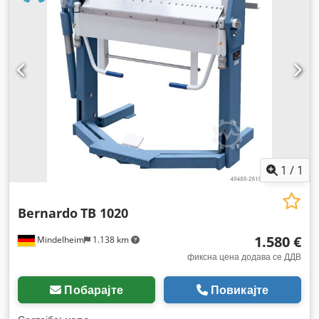
1
/
1
Bernardo
TB 1020
1.580 €
Mindelheim
1.138 km
фиксна цена додава се ДДВ
Побарајте
Повикајте