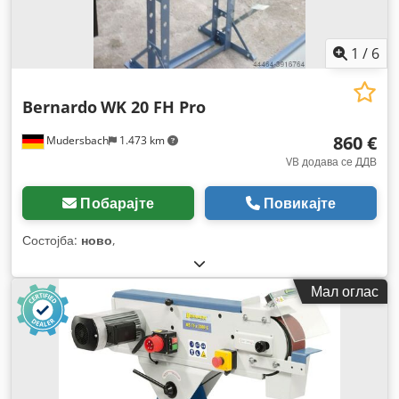
1
/
6
Bernardo
WK 20 FH Pro
860 €
Mudersbach
1.473 km
VB додава се ДДВ
Побарајте
Повикајте
Состојба:
ново
,
Мал оглас