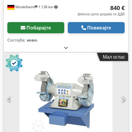
840 €
Mindelheim
1.138 km
фиксна цена додава се ДДВ
Побарајте
Повикајте
Состојба:
ново
,
Мал оглас