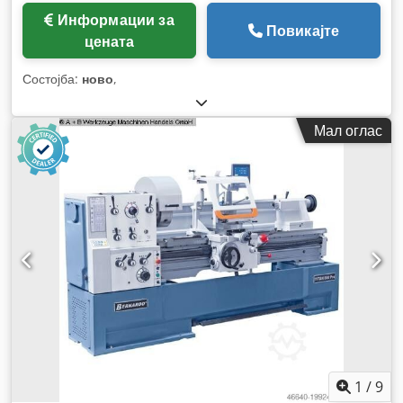
Информации за
Повикајте
цената
Состојба:
ново
,
Мал оглас
1
/
9