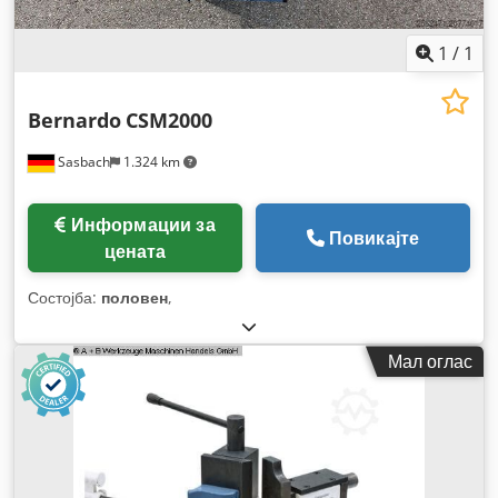
1
/
1
Bernardo
CSM2000
Sasbach
1.324 km
Информации за
Повикајте
цената
Состојба:
половен
,
Мал оглас