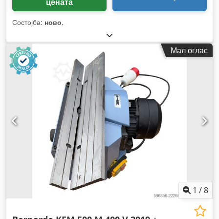
цената
Состојба:
ново
,
Мал оглас
1
/
8