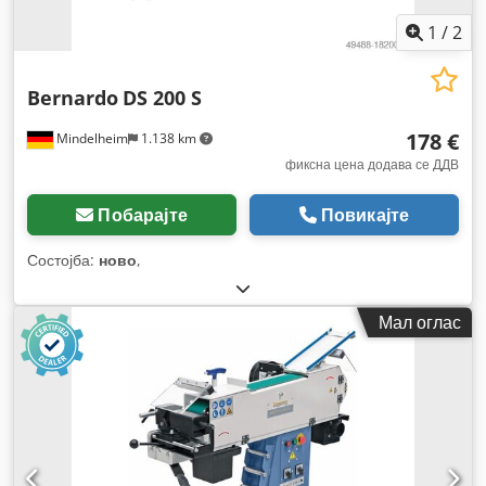
1
/
2
Bernardo
DS 200 S
178 €
Mindelheim
1.138 km
фиксна цена додава се ДДВ
Побарајте
Повикајте
Состојба:
ново
,
Мал оглас