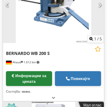
1
/
5
BERNARDO
WB 200 S
Ahaus
1.612 km
Информации за
Повикајте
цената
Состојба:
ново
,
Мал оглас