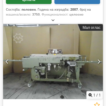
Состојба:
половен
, Година на изградба:
2007
, број на
машина/возило:
3750
, Функционалност:
целосно
функционален
,
Мал оглас
1
/
1