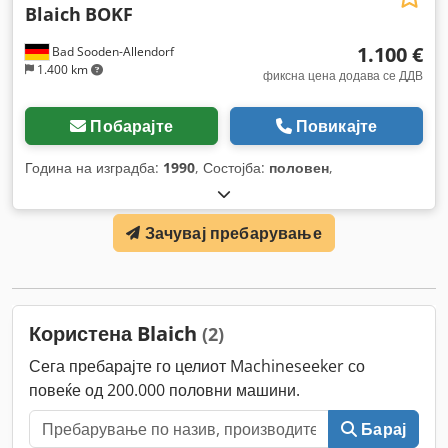
Blaich
BOKF
1.100 €
Bad Sooden-Allendorf
1.400 km
фиксна цена додава се ДДВ
Побарајте
Повикајте
Година на изградба:
1990
, Состојба:
половен
,
Зачувај пребарување
Користена Blaich
(2)
Сега пребарајте го целиот Machineseeker со
повеќе од 200.000 половни машини.
Барај