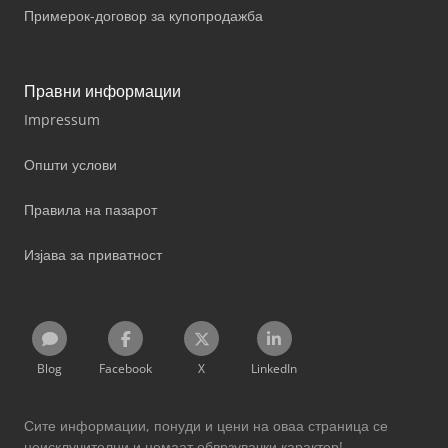
Примерок-договор за купопродажба
Правни информации
Impressum
Општи услови
Правила на пазарот
Изјава за приватност
Blog
Facebook
X
LinkedIn
Сите информации, понуди и цени на оваа страница се
неисклучителни и немаат обврзувачки карактер!