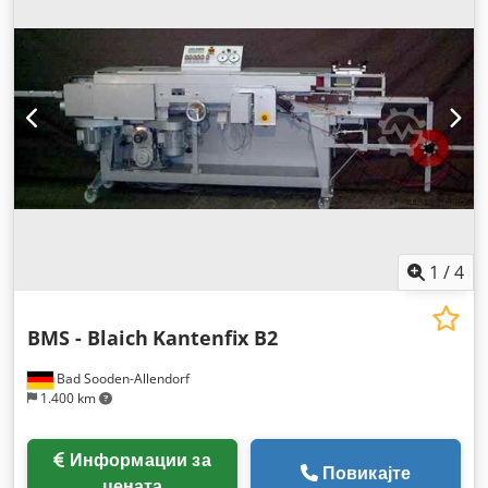
1
/
4
BMS - Blaich
Kantenfix B2
Bad Sooden-Allendorf
1.400 km
Информации за
Повикајте
цената