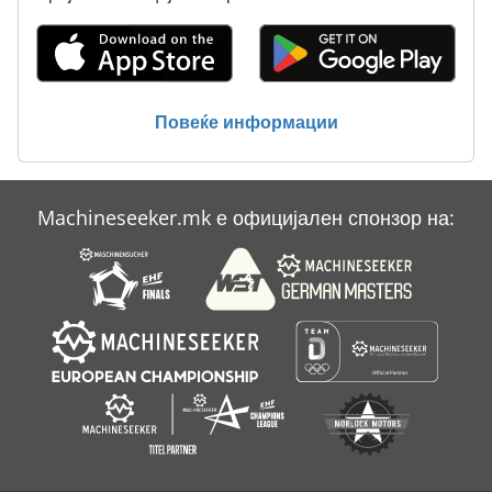
Балансирана Скала
Бројна Скала
Повеќе информации
Крејн Скала
Скала
Machineseeker.mk е официјален спонзор на:
Шакти Чистач