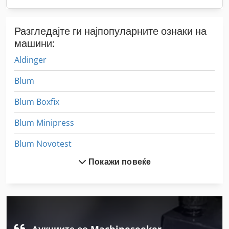
Разгледајте ги најпопуларните ознаки на
машини:
Aldinger
Blum
Blum Boxfix
Blum Minipress
Blum Novotest
Покажи повеќе
Bluthard
Boegli
Gubisch
Haubold
Аукциите со Machineseeker