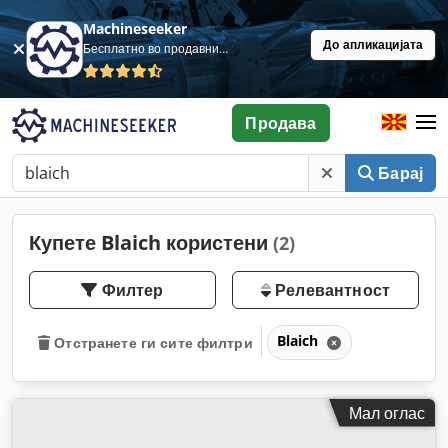
Machineseeker
До апликацијата
Бесплатно во продавница
Продава
Барај
Купете Blaich користени
(2)
Филтер
Релевантност
Blaich
Отстранете ги сите филтри
Мал оглас