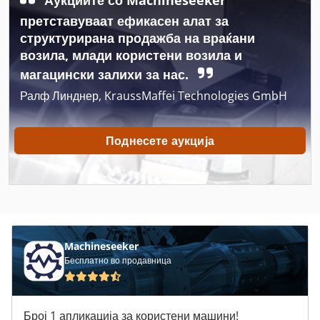
претставуваат ефикасен алат за
Knoevenagel
структурирана продажба на враќани
возила, млади користени возила и
Laegler
магацински залихи за нас.
Maweg
Ралф Линднер, KraussMaffei Technologies GmbH
Posch Spaltfix
Поднесете аукција
Rabaud Haecksler
Robland
Schallged
Schifter
Machineseeker
Schleba
Бесплатно во продавница
Schliesing
Број 1 апликација за користени машини!
Schoeberl