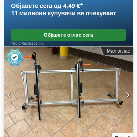
Објавете сега од 4,49 €
*
11 милиони купувачи
ве очекуваат
Објавете оглас сега
*по оглас/месечно
Мал оглас