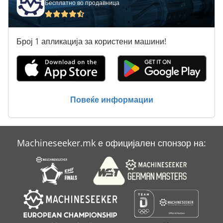
Бесплатно во продавница
Mc
Nolting
Број 1 апликација за користени машини!
Sls
Strohm
Vbmt Вртење Плочи
Повеќе информации
Вметнување Машини
Вретено Машини
Machineseeker.mk е официјален спонзор на:
Машина За Тестенини
Слајд Брусење