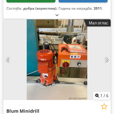
Состојба:
добра (користена)
, Година на изградба:
2011
,
Мал оглас
1
/
6
Blum
Minidrill