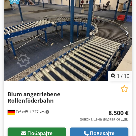
1
/
10
Blum
angetriebene
Rollenföderbahn
8.500 €
Erfurt
1.327 km
фиксна цена додава се ДДВ
Побарајте
Повикајте