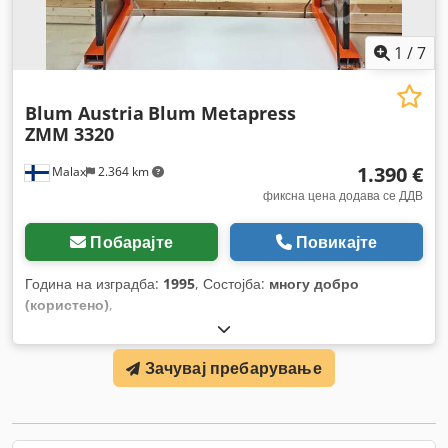
1
/
7
Blum Austria
Blum Metapress
ZMM 3320
1.390 €
Malax
2.364 km
фиксна цена додава се ДДВ
Побарајте
Повикајте
Година на изградба:
1995
, Состојба:
многу добро
(користено)
,
Зачувај пребарување