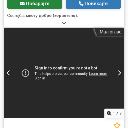
Побарајте
Повикајте
Состојба:
многу добро (користено)
,
Мал оглас
1
/
7