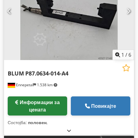
1
/
6
BLUM
P87.0634-014-A4
Ennepetal
1.538 km
Информации за
Повикајте
цената
Состојба:
половен
,