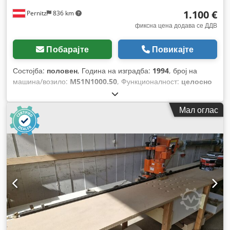
1.100 €
Pernitz
836 km
фиксна цена додава се ДДВ
Побарајте
Повикајте
Состојба:
половен
, Година на изградба:
1994
, број на
машина/возило:
M51N1000.50
, Функционалност:
целосно
функционален
, моќ:
0,75 kW (1,02 коњски сили)
, влезен
напон:
220 V
, влезна фреквенција:
50 Hz
,
Мал оглас