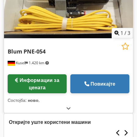
1
/
3
Blum
PNE-054
Kusel
1.420 km
Информации за
Повикајте
цената
Состојба:
ново
,
Откријте уште користени машини