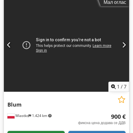
Мал оглас
1
/
7
Blum
900 €
Miastko
1.424 km
фиксна цена додава се ДДВ