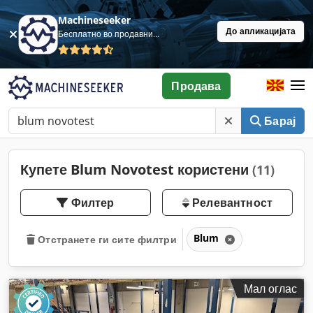
Machineseeker
До апликацијата
Бесплатно во продавница
Продава
Барај
Купете Blum Novotest користени
(11)
Филтер
Релевантност
Blum
Отстранете ги сите филтри
Мал оглас