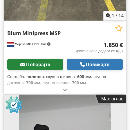
1
/
14
Blum
Minipress MSP
1.850 €
Wijchen
1.660 km
фиксна цена додава се ДДВ
Побарајте
Повикајте
Состојба:
половен
, вкупна ширина:
600 мм
, вкупна
должина:
700 мм
, вкупна висина:
700 мм
,
Мал оглас