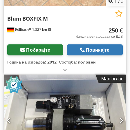
1
/
3
Blum
BOXFIX M
250 €
Röllbach
1.327 km
фиксна цена додава се ДДВ
Побарајте
Повикајте
Година на изградба:
2012
, Состојба:
половен
,
Мал оглас