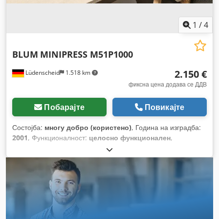
1
/
4
BLUM
MINIPRESS M51P1000
2.150 €
Lüdenscheid
1.518 km
фиксна цена додава се ДДВ
Побарајте
Повикајте
Состојба:
многу добро (користено)
, Година на изградба:
2001
, Функционалност:
целосно функционален
,