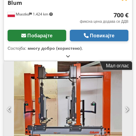
Blum
700 €
Miastko
1.424 km
фиксна цена додава се ДДВ
Побарајте
Повикајте
Состојба:
многу добро (користено)
,
Мал оглас