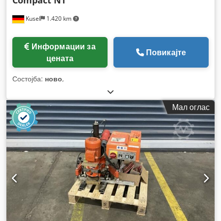
Kusel
1.420 km
Информации за
Повикајте
цената
Состојба:
ново
,
Мал оглас