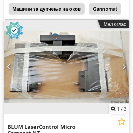
а
Машини за дупчење на оков
Gannomat
B
Мал оглас
1
/
3
BLUM
LaserControl Micro
Compact NT