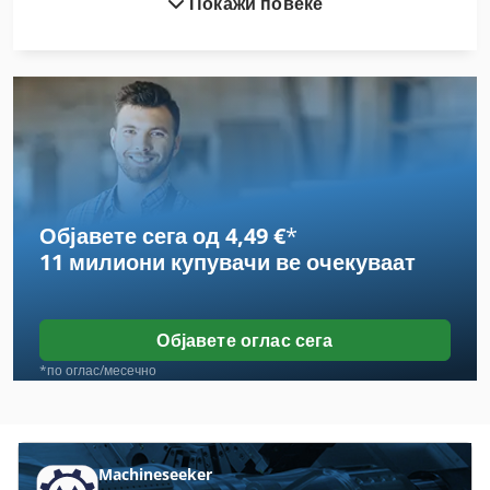
Покажи повеќе
Brandt
Deckel Fp
Deckel Lkd
Deckel Lks
Deckel Maho
Објавете сега од 4,49 €
*
Deckel Maho Heidenhain
11 милиони купувачи
ве очекуваат
Deckel So
Dmf
Објавете оглас сега
Dmu
*по оглас/месечно
Gubisch
Maho
Machineseeker