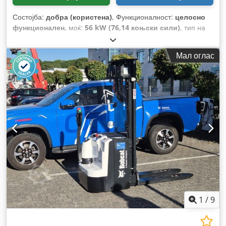
Состојба:
добра (користена)
, Функционалност:
целосно
функционален
, моќ:
56 kW (76,14 коњски сили)
, тип на
пренос:
хидростат
, тип на гориво:
дизел
, кревачка моќ:
2.200 kg/m
, Година на изградба:
2008
, работни часови:
Мал оглас
4.871 h
, Опрема:
кабина, палетни виљушки
,
1
/
9