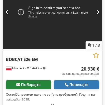
1
/
8
BOBCAT
E26 EM
20.930 €
Miechucino
1.444 km
фиксна цена додава се ДДВ
Побарајте
Повикајте
Состојба:
речиси како ново (употребувано)
, Година на
изградба:
2018
,