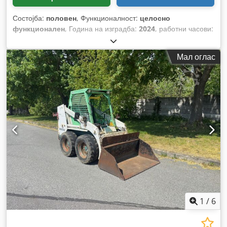
Состојба:
половен
, Функционалност:
целосно
функционален
, Година на изградба:
2024
, работни часови:
70 h
, носење капацитет:
3.000 кг
, висина на подигнување:
4.710 мм
, слободно подигање:
1.475 мм
, тип на гориво:
Мал оглас
електричен
, тип на јарбол:
триплекс
, градежна височина:
2.145 мм
, моќ:
16 kW (21,75 коњски сили)
, ширина на
вилушкарската рамка:
1.116 мм
, должина на вилушките:
1.200 мм
, празна тежина:
4.850 кг
, вкупна должина:
2.520
мм
, тип на погон:
Elektro
, градежна ширина:
1.244 мм
,
1
/
6