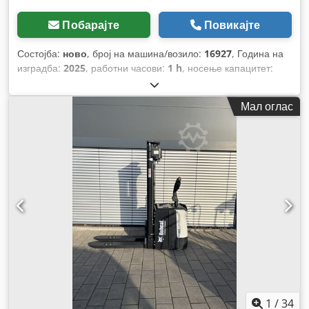
Побарајте
Повикајте
Состојба:
ново
, број на машина/возило:
16927
, Година на
изградба:
2025
, работни часови:
1 h
, носење капацитет:
1.200 кг
, висина на подигнување:
3.620 мм
, центар на
товарот:
600 мм
, тип на гориво:
електричен
, тип на јарбол:
Мал оглас
симплекс
, градежна височина:
2.280 мм
, напон на
батеријата:
24 V
, должина на вилушките:
1.150 мм
, вкупна
тежина:
576 кг
,
1
/
34