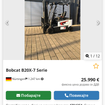
1
/
12
Bobcat
B20X-7 Serie
25.990 €
Nürtingen
1.247 km
фиксна цена додава се ДДВ
Побарајте
Повикајте