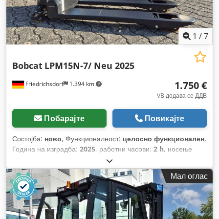
1
/
7
Bobcat
LPM15N-7/ Neu 2025
1.750 €
Friedrichsdorf
1.394 km
VB додава се ДДВ
Побарајте
Повикајте
Состојба:
ново
, Функционалност:
целосно функционален
,
Година на изградба:
2025
, работни часови:
2 h
, носење
капацитет:
1.500 кг
, висина на подигнување:
115 мм
, тип на
гориво:
електричен
, градежна височина:
1.160 мм
,
Мал оглас
должина на вилушките:
1.150 мм
, празна тежина:
123 кг
,
вкупна должина:
1.530 мм
, тип на погон:
Elektro
, градежна
ширина:
540 мм
,