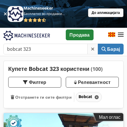
Machineseeker
До апликацијата
Бесплатно во продавница
Продава
Барај
Купете Bobcat 323 користени
(100)
Филтер
Релевантност
Bobcat
Отстранете ги сите филтри
Мал оглас