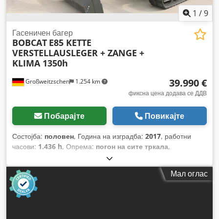
1
/
9
Гасеничен багер
BOBCAT
E85 KETTE
VERSTELLAUSLEGER + ZANGE +
KLIMA 1350h
39.990 €
Großweitzschen
1.254 km
фиксна цена додава се ДДВ
Побарајте
Повикајте
Состојба:
половен
, Година на изградба:
2017
, работни
часови:
1.436 h
, Опрема:
погон на сите тркала
,
Мал оглас