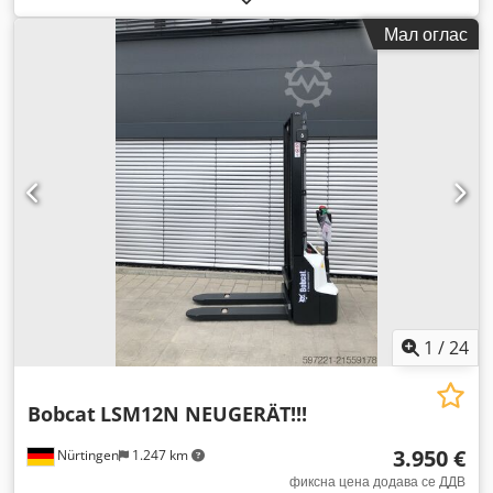
Мал оглас
1
/
24
Bobcat
LSM12N NEUGERÄT!!!
3.950 €
Nürtingen
1.247 km
фиксна цена додава се ДДВ