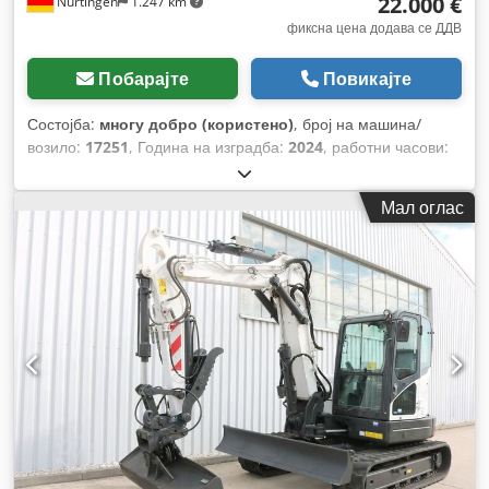
22.000 €
Nürtingen
1.247 km
фиксна цена додава се ДДВ
Побарајте
Повикајте
Состојба:
многу добро (користено)
, број на машина/
возило:
17251
, Година на изградба:
2024
, работни часови:
430 h
, носење капацитет:
2.000 кг
, висина на подигнување:
4.730 мм
, слободно подигање:
1.470 мм
, центар на
Мал оглас
товарот:
500 мм
, тип на гориво:
дизел
, тип на јарбол:
триплекс
, градежна височина:
2.190 мм
, должина на
вилушките:
1.050 мм
, големина на предната гума:
7.00-15
5.50
, димензија на задна гума:
6.50-10
, вкупна тежина:
4.053 кг
,