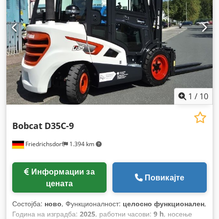
1
/
10
Bobcat
D35C-9
Friedrichsdorf
1.394 km
Информации за
Повикајте
цената
Состојба:
ново
, Функционалност:
целосно функционален
,
Година на изградба:
2025
, работни часови:
9 h
, носење