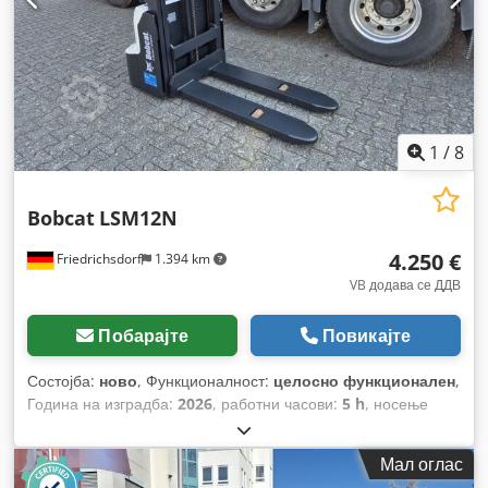
1
/
8
Bobcat
LSM12N
4.250 €
Friedrichsdorf
1.394 km
VB додава се ДДВ
Побарајте
Повикајте
Состојба:
ново
, Функционалност:
целосно функционален
,
Година на изградба:
2026
, работни часови:
5 h
, носење
капацитет:
1.200 кг
, висина на подигнување:
3.200 мм
, тип
на гориво:
електричен
, тип на јарбол:
дуплекс
, градежна
Мал оглас
височина:
2.150 мм
, должина на вилушките:
1.150 мм
,