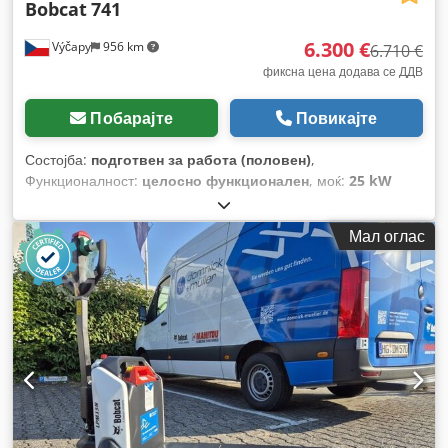
Bobcat
741
6.300 €
Výčapy
956 km
6.710 €
фиксна цена додава се ДДВ
Побарајте
Повикајте
Состојба:
подготвен за работа (половен)
,
Функционалност:
целосно функционален
, моќ:
25 kW
(33,99 коњски сили)
, Година на изградба:
1990
, работни
часови:
5.700 h
,
Мал оглас