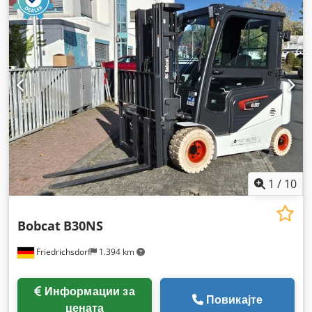
празна тежина:
585 кг
, вкупна должина:
1.710 мм
, тип на
погон:
Elektro
, градежна ширина:
800 мм
,
1
/
10
Bobcat
B30NS
Friedrichsdorf
1.394 km
Информации за
Повикајте
цената