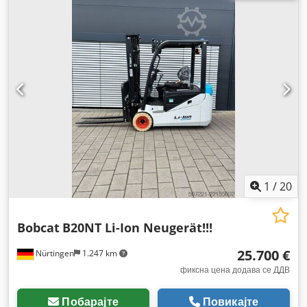
1
/
20
Bobcat
B20NT Li-Ion Neugerät!!!
25.700 €
Nürtingen
1.247 km
фиксна цена додава се ДДВ
Побарајте
Повикајте