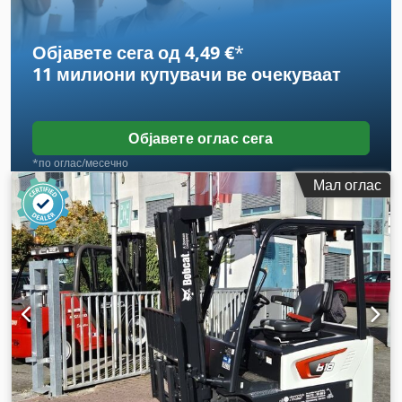
градежна ширина:
1.290 мм
,
Објавете сега од 4,49 €
*
11 милиони купувачи
ве очекуваат
Објавете оглас сега
*по оглас/месечно
Мал оглас