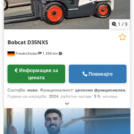
1
/
9
Bobcat
D35NXS
Friedrichsdorf
1.394 km
Информации за
Повикајте
цената
Состојба:
ново
, Функционалност:
целосно функционален
,
Година на изградба:
2024
, работни часови:
9 h
, носење
капацитет:
3.500 кг
, висина на подигнување:
4.820 мм
,
слободно подигање:
1.400 мм
, тип на гориво:
дизел
, тип на
јарбол:
триплекс
, градежна височина:
2.350 мм
, моќ:
45
kW (61,18 коњски сили)
, ширина на вилушкарската рамка:
1.190 мм
, должина на вилушките:
1.200 мм
, празна тежина:
4.850 кг
, вкупна должина:
2.750 мм
, тип на погон:
Diesel
,