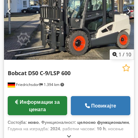
1
/
10
Bobcat
D50 C-9/LSP 600
Friedrichsdorf
1.394 km
Информации за
Повикајте
цената
Состојба:
ново
, Функционалност:
целосно функционален
,
Година на изградба:
2024
, работни часови:
10 h
, носење
капацитет:
5.000 кг
, висина на подигнување:
5.025 мм
,