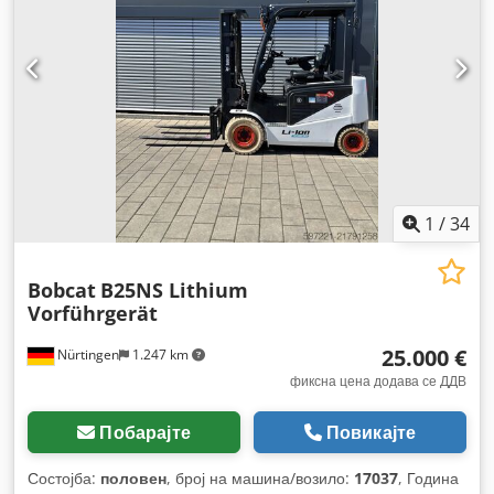
1
/
34
Bobcat
B25NS Lithium
Vorführgerät
25.000 €
Nürtingen
1.247 km
фиксна цена додава се ДДВ
Побарајте
Повикајте
Состојба:
половен
, број на машина/возило:
17037
, Година