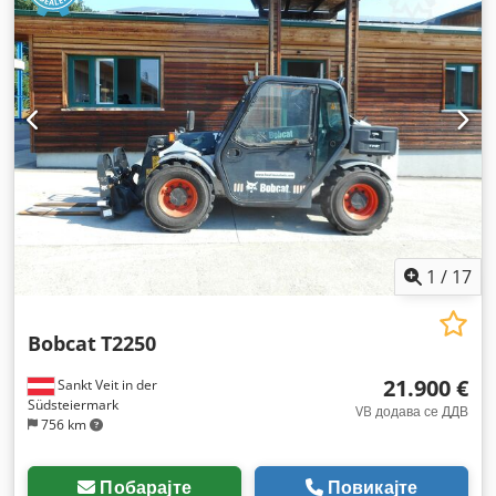
1
/
17
Bobcat
T2250
21.900 €
Sankt Veit in der
Südsteiermark
VB додава се ДДВ
756 km
Побарајте
Повикајте