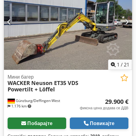
1
/
21
Мини багер
WACKER
Neuson ET35 VDS
Powertilt + Löffel
29.900 €
Günzburg/Deffingen-West
1.176 km
фиксна цена додава се ДДВ
Побарајте
Повикајте
Состојба:
половен
, Година на изградба:
2019
, работни