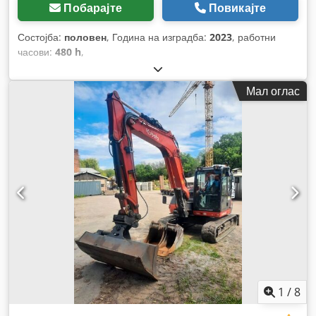
Побарајте
Повикајте
Состојба:
половен
, Година на изградба:
2023
, работни
часови:
480 h
,
Мал оглас
1
/
8