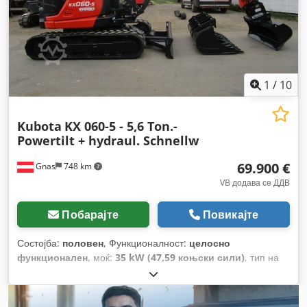
1
/
10
Kubota
KX 060-5 - 5,6 Ton.-
Powertilt + hydraul. Schnellw
69.900 €
Gnas
748 km
VB додава се ДДВ
Побарајте
Повикајте
Состојба:
половен
, Функционалност:
целосно
функционален
, моќ:
35 kW (47,59 коњски сили)
, тип на
гориво:
дизел
, празна тежина:
5.635 кг
, Година на
изградба:
2022
, работни часови:
956 h
, вкупна должина:
4.000 мм
, градежна височина:
2.550 мм
, тип на погон: