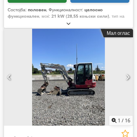
Состојба:
половен
, Функционалност:
целосно
функционален
, моќ:
21 kW (28,55 коњски сили)
, тип на
гориво:
дизел
, празна тежина:
3.550 кг
, Година на
изградба:
2003
, работни часови:
6.106 h
, тип на погон:
Мал оглас
Diesel
,
1
/
16