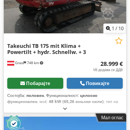
1
/
10
Takeuchi
TB 175 mit Klima +
Powertilt + hydr. Schnellw. + 3
28.999 €
Gnas
748 km
VB додава се ДДВ
Побарајте
Повикајте
Состојба:
половен
, Функционалност:
целосно
функционален
, моќ:
48 kW (65,26 коњски сили)
, тип на
гориво:
дизел
, празна тежина:
7.475 кг
, Година на
изградба:
2010
, работни часови:
8.809 h
, тип на погон:
Мал оглас
Diesel
,