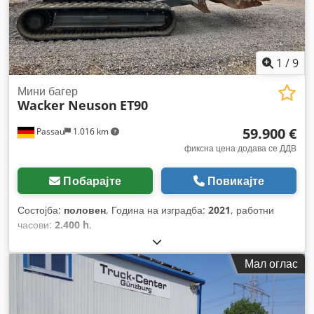
1
/
9
Мини багер
Wacker Neuson
ET90
59.900 €
Passau
1.016 km
фиксна цена додава се ДДВ
Побарајте
Повикајте
Состојба:
половен
, Година на изградба:
2021
, работни
часови:
2.400 h
,
Мал оглас