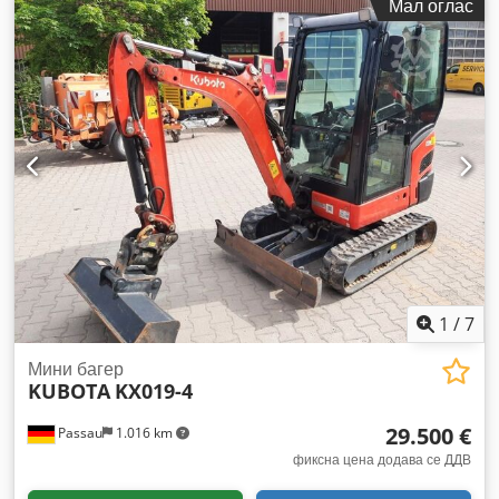
Мал оглас
1
/
7
Мини багер
KUBOTA
KX019-4
29.500 €
Passau
1.016 km
фиксна цена додава се ДДВ