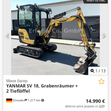
Мал оглас
1
/
13
Мини багер
YANMAR
SV 18, Grabenräumer +
2 Tieflöffel
14.990 €
Dresden
1.217 km
фиксна цена додава се ДДВ