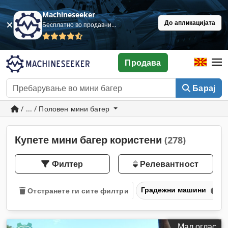
Machineseeker
До апликацијата
Бесплатно во продавница
Продава
Барај
/ ... / Половен мини багер
Купете мини багер користени
(278)
Филтер
Релевантност
Градежни машини
Отстранете ги сите филтри
Мал оглас