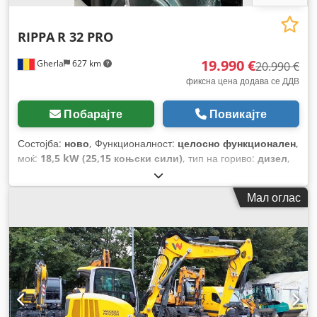
RIPPA
R 32 PRO
19.990 €
Gherla
627 km
20.990 €
фиксна цена додава се ДДВ
Побарајте
Повикајте
Состојба:
ново
, Функционалност:
целосно функционален
,
моќ:
18,5 kW (25,15 коњски сили)
, тип на гориво:
дизел
,
боја:
сина
, работна тежина:
3.375 кг
, Година на изградба:
2025
,
Мал оглас