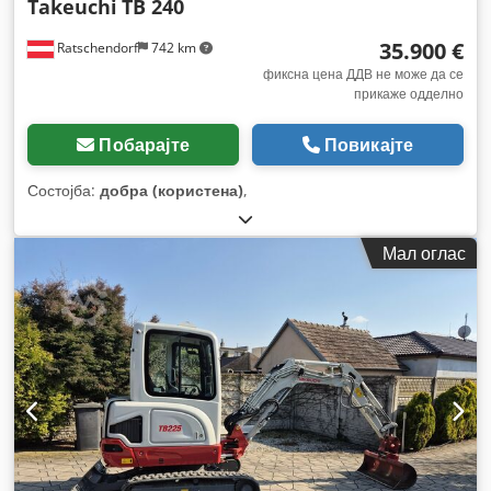
Takeuchi
TB 240
35.900 €
Ratschendorf
742 km
фиксна цена ДДВ не може да се
прикаже одделно
Побарајте
Повикајте
Состојба:
добра (користена)
,
Мал оглас