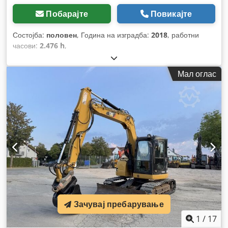
Побарајте
Повикајте
Состојба:
половен
, Година на изградба:
2018
, работни
часови:
2.476 h
,
Мал оглас
Зачувај пребарување
1
/
17