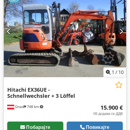
1
/
10
Hitachi
EX36UE -
Schnellwechsler + 3 Löffel
15.900 €
Gnas
748 km
VB додава се ДДВ
Побарајте
Повикајте