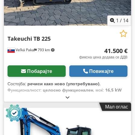
1
/
14
Takeuchi
TB 225
41.500 €
Veľká Paka
793 km
фиксна цена додава се ДДВ
Побарајте
Повикајте
Состојба:
речиси како ново (употребувано)
,
Функционалност:
целосно функционален
, моќ:
16,5 kW
(22,43 коњски сили)
, тип на гориво:
дизел
, боја:
црвена
,
вкупна тежина:
2.400 кг
, работна тежина:
2.530 кг
, прва
Мал оглас
регистрација:
02/2025
, Година на изградба:
2025
, работни
часови:
330 h
, број на машина/возило:
122510936
, Опрема:
гумирани гусеници, кабина, прилагодливо шасија
,