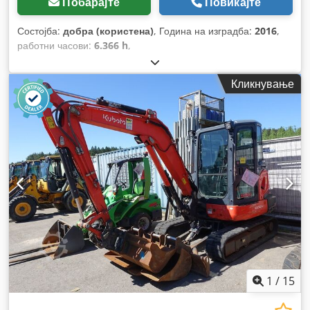
Побарајте
Повикајте
Состојба:
добра (користена)
, Година на изградба:
2016
,
работни часови:
6.366 h
,
Кликнување
1
/
15