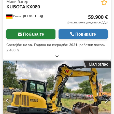
Мини багер
KUBOTA
KX080
59.900 €
Passau
1.016 km
фиксна цена додава се ДДВ
Побарајте
Повикајте
Состојба:
ново
, Година на изградба:
2021
, работни часови:
2.480 h
,
Мал оглас