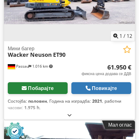
1
/
12
Мини багер
Wacker Neuson
ET90
61.950 €
Passau
1.016 km
фиксна цена додава се ДДВ
Побарајте
Повикајте
Состојба:
половен
, Година на изградба:
2021
, работни
часови:
1.975 h
,
Мал оглас