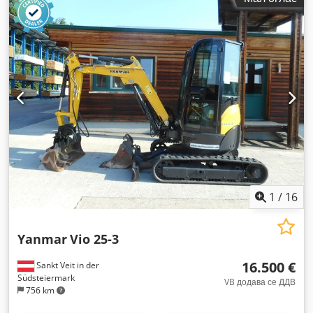
1
/
16
Yanmar
Vio 25-3
16.500 €
Sankt Veit in der
Südsteiermark
VB додава се ДДВ
756 km