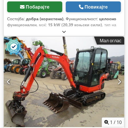
Побарајте
Повикајте
Состојба:
добра (користена)
, Функционалност:
целосно
функционален
, моќ:
15 kW (20,39 коњски сили)
, тип на
гориво:
дизел
, празна тежина:
2.770 кг
, Година на
изградба:
2010
, работни часови:
3.743 h
, Опрема:
Мал оглас
гумирани гусеници
,
1
/
10