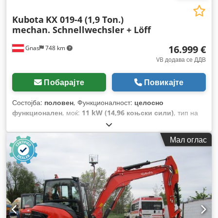
Kubota
KX 019-4 (1,9 Ton.)
mechan. Schnellwechsler + Löff
16.999 €
Gnas
748 km
VB додава се ДДВ
Побарајте
Повикајте
Состојба:
половен
, Функционалност:
целосно
функционален
, моќ:
11 kW (14,96 коњски сили)
, тип на
гориво:
дизел
, празна тежина:
1.855 кг
, Година на
изградба:
2012
, работни часови:
3.441 h
, тип на погон:
Мал оглас
Diesel
,