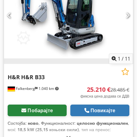
1
/
11
H&R
H&R B33
25.210 €
Falkenberg
1.040 km
28.485 €
фиксна цена додава се ДДВ
Побарајте
Повикајте
Состојба:
ново
, Функционалност:
целосно функционален
,
моќ:
18,5 kW (25,15 коњски сили)
, тип на пренос:
хидростат
, тип на гориво:
дизел
, боја:
сина
, вкупна