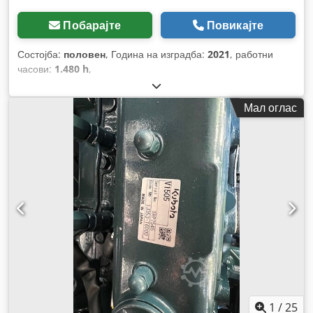
Побарајте
Повикајте
Состојба:
половен
, Година на изградба:
2021
, работни
часови:
1.480 h
,
Мал оглас
1
/
25