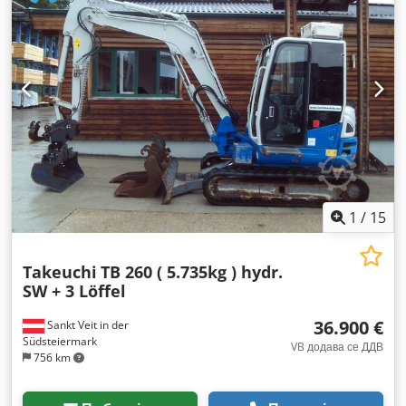
1
/
15
Takeuchi
TB 260 ( 5.735kg ) hydr.
SW + 3 Löffel
36.900 €
Sankt Veit in der
Südsteiermark
VB додава се ДДВ
756 km