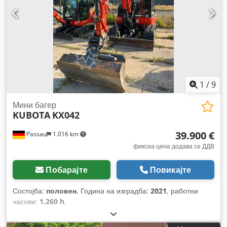
1
/
9
Мини багер
KUBOTA
KX042
39.900 €
Passau
1.016 km
фиксна цена додава се ДДВ
Побарајте
Повикајте
Состојба:
половен
, Година на изградба:
2021
, работни
часови:
1.260 h
,