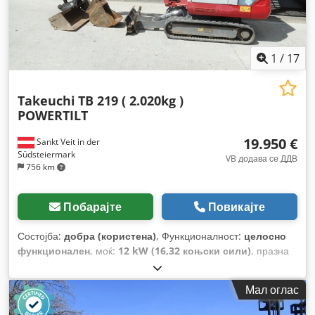
1
/
17
Takeuchi
TB 219 ( 2.020kg )
POWERTILT
19.950 €
Sankt Veit in der
Südsteiermark
VB додава се ДДВ
756 km
Побарајте
Повикајте
Состојба:
добра (користена)
, Функционалност:
целосно
функционален
, моќ:
12 kW (16,32 коњски сили)
, празна
тежина:
2.020 кг
, Година на изградба:
2015
, работни
часови:
3.610 h
, Опрема:
гумирани гусеници,
Мал оглас
дополнителни фарови, кабина, прилагодливо шасија,
хидрауличен чекан
,