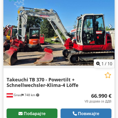
1
/
10
Takeuchi
TB 370 - Powertilt +
Schnellwechsler-Klima-4 Löffe
66.990 €
Gnas
748 km
VB додава се ДДВ
Побарајте
Повикајте