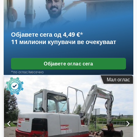
Diesel
, градежна ширина:
1.970 мм
,
Објавете сега од 4,49 €
*
11 милиони купувачи
ве очекуваат
Објавете оглас сега
*по оглас/месечно
Мал оглас