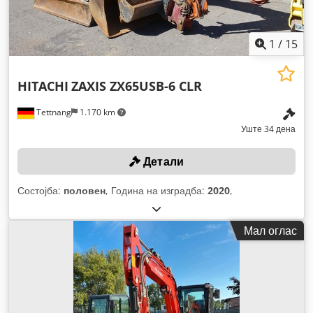
1
/
15
HITACHI
ZAXIS ZX65USB-6 CLR
Tettnang
1.170 km
Уште 34 дена
Детали
Состојба:
половен
, Година на изградба:
2020
,
Мал оглас