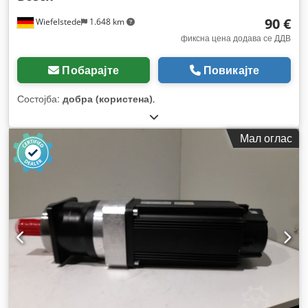
90 €
Wiefelstede
1.648 km
фиксна цена додава се ДДВ
Побарајте
Повикајте
Состојба:
добра (користена)
,
Мал оглас