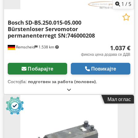
1
/
5
Bosch
SD-B5.250.015-05.000
Bürstenloser Servomotor
permanenterregt SN:746000208
1.037 €
Remscheid
1.538 km
фиксна цена додава се ДДВ
Побарајте
Повикајте
Состојба:
подготвен за работа (половен)
,
Мал оглас