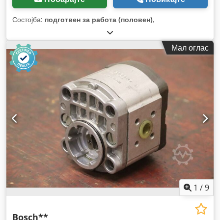
Состојба:
подготвен за работа (половен)
,
Мал оглас
1
/
9
Bosch**