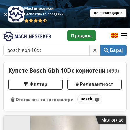
Machineseeker
До апликацијата
Бесплатно во продавница
Продава
Барај
Купете Bosch Gbh 10Dc користени
(499)
Филтер
Релевантност
Bosch
Отстранете ги сите филтри
Мал оглас