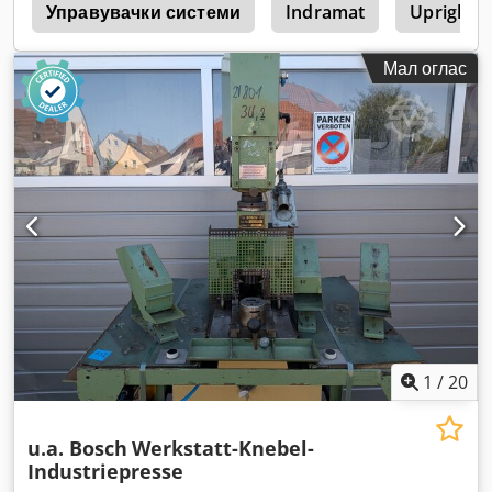
а
Управувачки системи
Indramat
Upright 
Мал оглас
1
/
20
u.a. Bosch
Werkstatt-Knebel-
Industriepresse