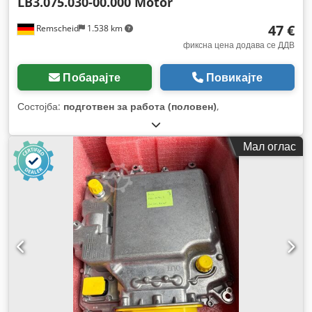
LB3.075.030-00.000 Motor
47 €
Remscheid
1.538 km
фиксна цена додава се ДДВ
Побарајте
Повикајте
Состојба:
подготвен за работа (половен)
,
Мал оглас