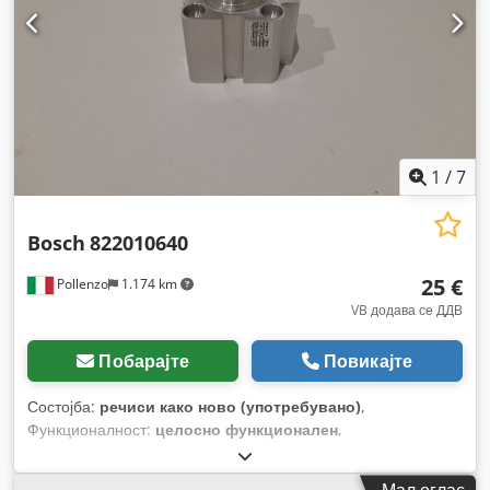
1
/
7
Bosch
822010640
25 €
Pollenzo
1.174 km
VB додава се ДДВ
Побарајте
Повикајте
Состојба:
речиси како ново (употребувано)
,
Функционалност:
целосно функционален
,