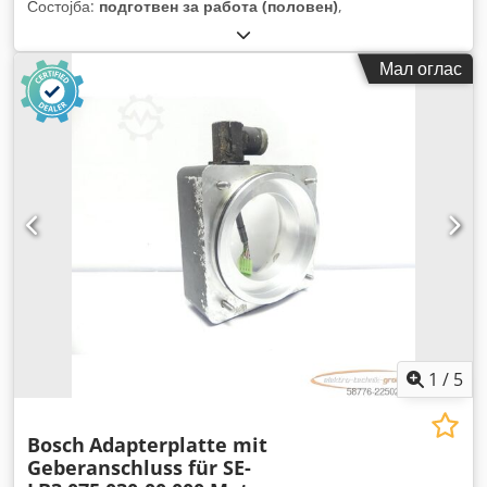
Состојба:
подготвен за работа (половен)
,
Мал оглас
1
/
5
Bosch
Adapterplatte mit
Geberanschluss für SE-