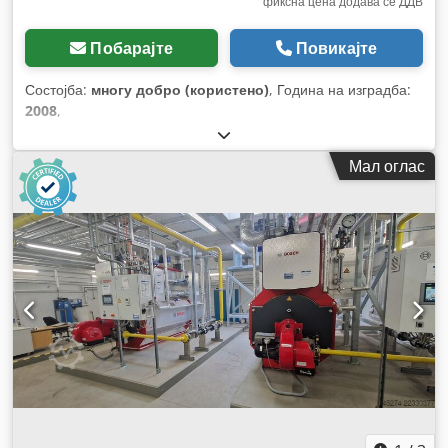
фиксна цена додава се ДДВ
Побарајте
Повикајте
Состојба:
многу добро (користено)
, Година на изградба:
2008
,
Мал оглас