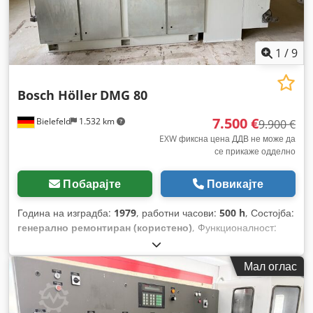
1
/
9
Bosch Höller
DMG 80
7.500 €
Bielefeld
1.532 km
9.900 €
EXW фиксна цена ДДВ не може да
се прикаже одделно
Побарајте
Повикајте
Година на изградба:
1979
, работни часови:
500 h
, Состојба:
генерално ремонтиран (користено)
, Функционалност:
целосно функционален
, број на машина/возило:
123
,
Мал оглас