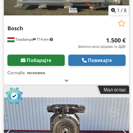
1
/
8
Bosch
1.500 €
Tatabánya
714 km
фиксна цена додава се ДДВ
Побарајте
Повикајте
Состојба:
половен
,
Мал оглас