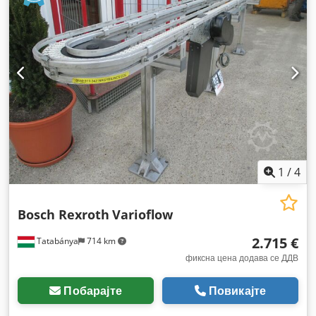
1
/
4
Bosch Rexroth
Varioflow
2.715 €
Tatabánya
714 km
фиксна цена додава се ДДВ
Побарајте
Повикајте