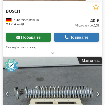
BOSCH
40 €
Tauberbischofsheim
1.294 km
VB додава се ДДВ
Побарајте
Повикајте
Состојба:
половен
,
Мал оглас