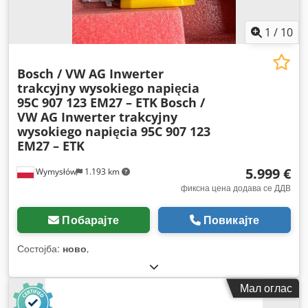
1
/
10
Bosch / VW AG Inwerter
trakcyjny wysokiego napięcia
95C 907 123 EM27 – ETK
Bosch /
VW AG Inwerter trakcyjny
wysokiego napięcia 95C 907 123
EM27 – ETK
5.999 €
Wymysłów
1.193 km
фиксна цена додава се ДДВ
Побарајте
Повикајте
Состојба:
ново
,
Мал оглас