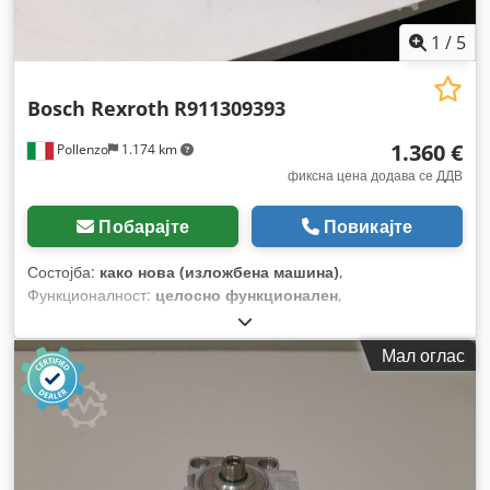
1
/
5
Bosch Rexroth
R911309393
1.360 €
Pollenzo
1.174 km
фиксна цена додава се ДДВ
Побарајте
Повикајте
Состојба:
како нова (изложбена машина)
,
Функционалност:
целосно функционален
,
Мал оглас