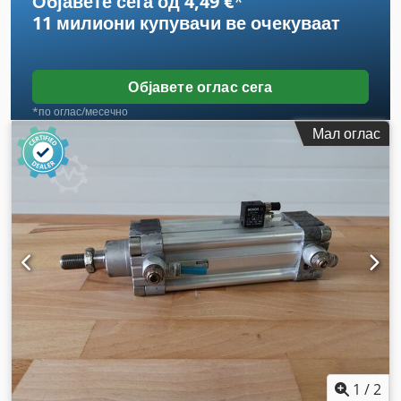
Објавете сега од 4,49 €
*
11 милиони купувачи
ве очекуваат
Објавете оглас сега
*по оглас/месечно
Мал оглас
1
/
2