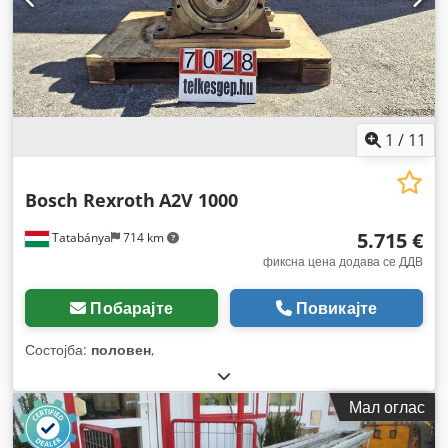
1
/
11
Bosch Rexroth
A2V 1000
5.715 €
Tatabánya
714 km
фиксна цена додава се ДДВ
Побарајте
Повикајте
Состојба:
половен
,
Мал оглас