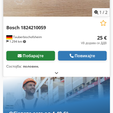
1
/
2
Bosch
1824210059
25 €
Tauberbischofsheim
1.294 km
VB додава се ДДВ
Побарајте
Повикајте
Состојба:
половен
,