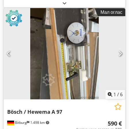
Мал оглас
1
/
6
Bösch / Hewema
A 97
590 €
Bitburg
1.498 km