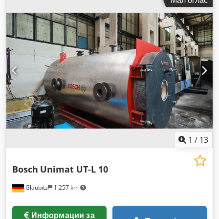
Мал оглас
1
/
13
Bosch
Unimat UT‑L 10
Glaubitz
1.257 km
Информации за