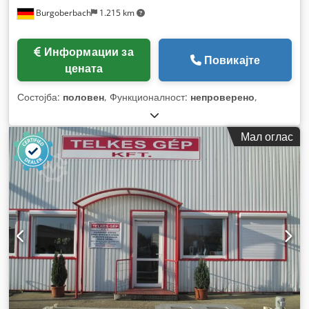
Burgoberbach
1.215 km
Информации за
Повикајте
цената
Состојба:
половен
, Функционалност:
непроверено
,
Мал оглас