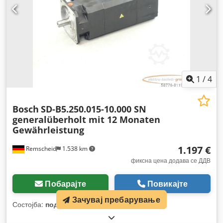
1
/
4
Bosch
SD-B5.250.015-10.000 SN
generalüberholt mit 12 Monaten
Gewährleistung
1.197 €
Remscheid
1.538 km
фиксна цена додава се ДДВ
Побарајте
Повикајте
Зачувај пребарување
Состојба:
подготвен за работа (половен)
,