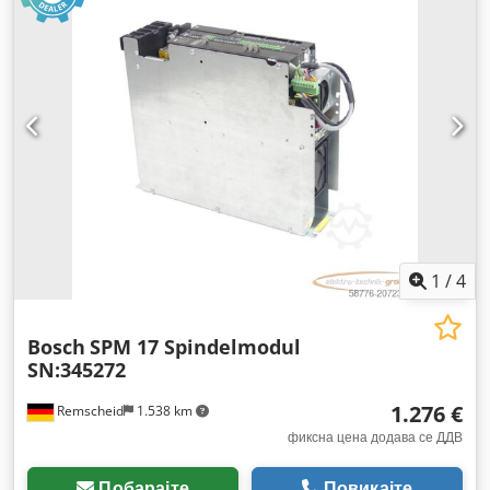
1
/
4
Bosch
SPM 17 Spindelmodul
SN:345272
1.276 €
Remscheid
1.538 km
фиксна цена додава се ДДВ
Побарајте
Повикајте