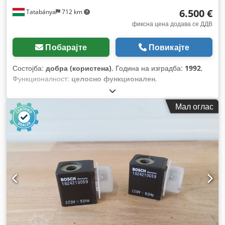
6.500 €
Tatabánya
712 km
фиксна цена додава се ДДВ
Побарајте
Повикајте
Состојба:
добра (користена)
, Година на изградба:
1992
,
Функционалност:
целосно функционален
,
Мал оглас