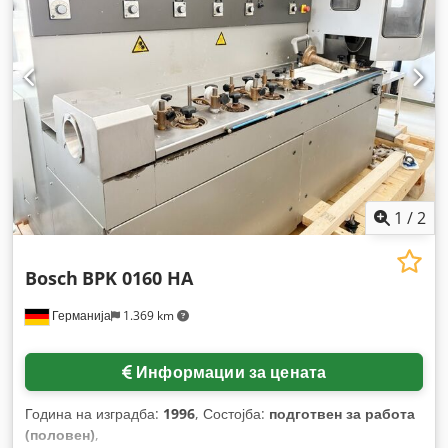
1
/
2
Bosch
BPK 0160 HA
Германија
1.369 km
Информации за цената
Година на изградба:
1996
, Состојба:
подготвен за работа
(половен)
,