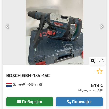
1
/
6
BOSCH
GBH-18V-45C
619 €
Gemert
1.646 km
VB додава се ДДВ
Побарајте
Повикајте