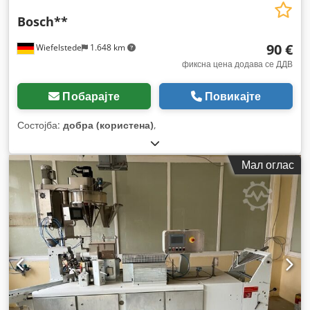
Bosch**
90 €
Wiefelstede
1.648 km
фиксна цена додава се ДДВ
Побарајте
Повикајте
Состојба:
добра (користена)
,
Мал оглас