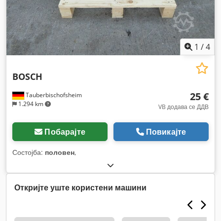
1
/
4
BOSCH
25 €
Tauberbischofsheim
1.294 km
VB додава се ДДВ
Побарајте
Повикајте
Состојба:
половен
,
Откријте уште користени машини