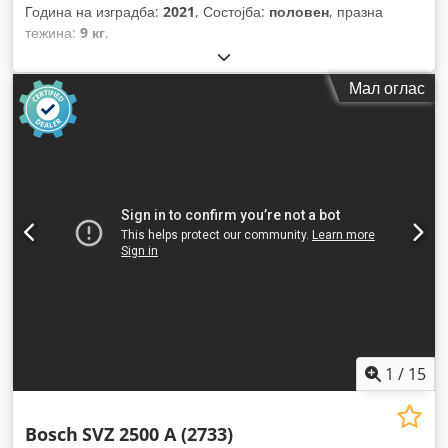
Година на изградба:
2021
, Состојба:
половен
, празна
тежина:
9 кг
,
Мал оглас
1
/
15
Bosch
SVZ 2500 A (2733)