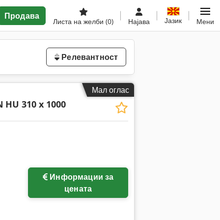
Продава
Јазик
Листа на желби
(0)
Најава
Мени
Релевантност
Мал оглас
N
HU 310 x 1000
Информации за
цената