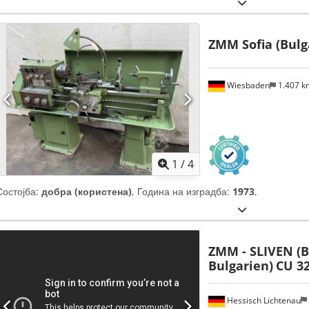
ZMM Sofia (Bulg
Wiesbaden
1.407 
1
/
4
Состојба:
добра (користена)
, Година на изградба:
1973
,
ZMM - SLIVEN (
Bulgarien)
CU 3
Hessisch Lichtenau