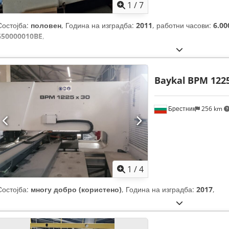
1
/
7
Состојба:
половен
, Година на изградба:
2011
, работни часови:
6.00
650000010BE
,
Baykal
BPM 1225
Брестник
256 km
1
/
4
Состојба:
многу добро (користено)
, Година на изградба:
2017
,