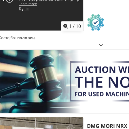
1
/
10
Состојба:
половен
,
DMG MORI
NRX 