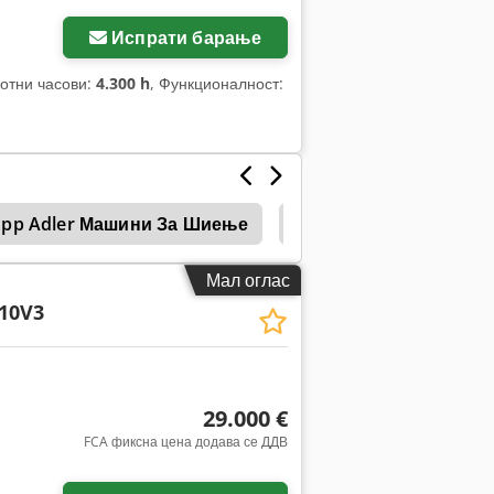
Испрати барање
ботни часови:
4.300 h
, Функционалност:
pp Adler Машини За Шиење
Juki
Точиларка со
Мал оглас
10V3
29.000 €
FCA фиксна цена додава се ДДВ