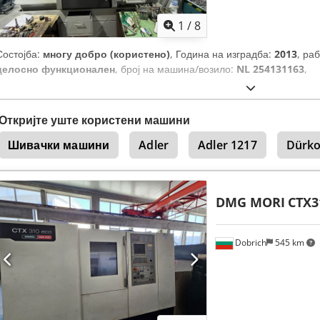
1
/
8
Состојба:
многу добро (користено)
, Година на изградба:
2013
, ра
целосно функционален
, број на машина/возило:
NL 254131163
,
Откријте уште користени машини
Шивачки машини
Adler
Adler 1217
Dürko
DMG MORI
CTX3
Dobrich
545 km