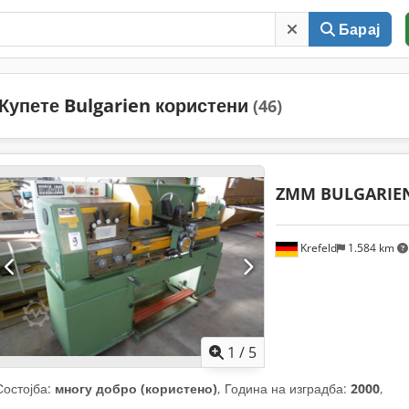
Барај
Купете Bulgarien користени
(46)
ZMM BULGARIE
Krefeld
1.584 km
1
/
5
Состојба:
многу добро (користено)
, Година на изградба:
2000
,