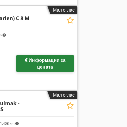
Мал оглас
arien)
C 8 M
km
Информации за
цената
Мал оглас
Bulmak -
25
1.408 km