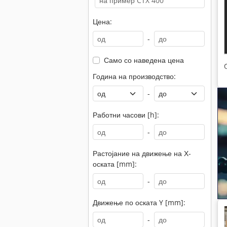
Цена:
-
Само со наведена цена
Година на производство:
-
Работни часови [h]:
-
Растојание на движење на Х-
оската [mm]:
-
Движење по оската Y [mm]:
-