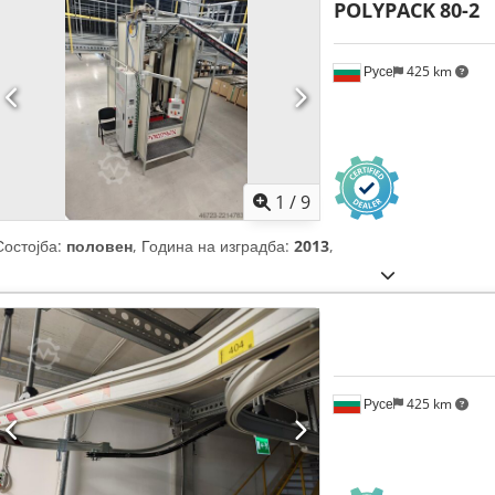
POLYPACK
80-2
Русе
425 km
1
/
9
Состојба:
половен
, Година на изградба:
2013
,
Русе
425 km