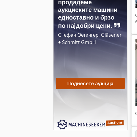
продадеме
аукциските машини
едноставно и брзо
по најдобри цени.
Стефан Оетингер, Gläsener
+ Schmitt GmbH
Поднесете аукција