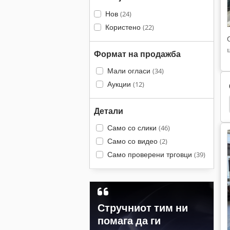
Нов
(24)
Користено
(22)
Формат на продажба
Мали огласи
(34)
Аукции
(12)
ondor
Weiler
Weiler Praktikus
Weiler 220
Детали
Само со слики
(46)
Само со видео
(2)
Само проверени трговци
(39)
Стручниот тим ни
помага да ги