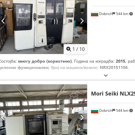
Dobrich
544 km
1
/
10
Состојба:
многу добро (користено)
, Година на изградба:
2015
, ра
целосно функционален
, број на машина/возило:
NRX20151106
,
Mori Seiki
NLX2
Dobrich
544 km