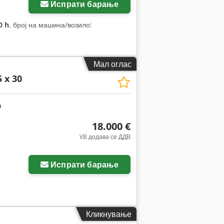
Испрати барање
0 h
, број на машина/возило:
Мал оглас
 x 30
18.000 €
VB додава се ДДВ
Испрати барање
Кликнување