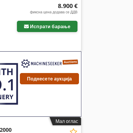
8.900 €
фиксна цена додава се ДДВ
Испрати барање
Поднесете аукција
Мал оглас
2000