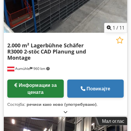
1
/
11
2.000 m² Lagerbühne Schäfer
R3000 2-stöc
CAD Planung und
Montage
Aumühle
960 km
Информации за
Повикајте
цената
Состојба:
речиси како ново (употребувано)
,
Мал оглас