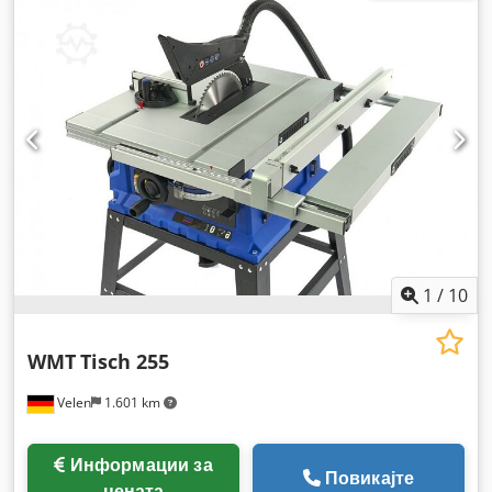
1
/
10
WMT
Tisch 255
Velen
1.601 km
Информации за
Повикајте
цената