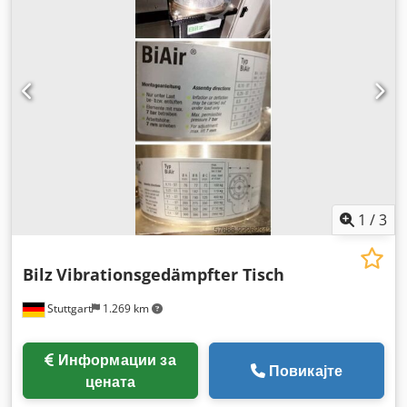
1
/
3
Bilz
Vibrationsgedämpfter Tisch
Stuttgart
1.269 km
Информации за
Повикајте
цената