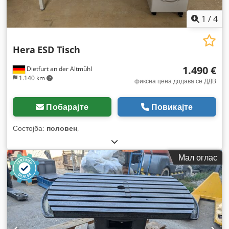
1
/
4
Hera
ESD Tisch
1.490 €
Dietfurt an der Altmühl
1.140 km
фиксна цена додава се ДДВ
Побарајте
Повикајте
Состојба:
половен
,
Мал оглас