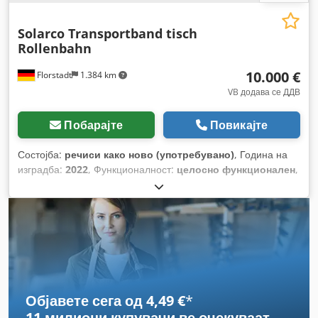
Solarco Transportband tisch
Rollenbahn
10.000 €
Florstadt
1.384 km
VB додава се ДДВ
Побарајте
Повикајте
Состојба:
речиси како ново (употребувано)
, Година на
изградба:
2022
, Функционалност:
целосно функционален
,
вкупна ширина:
2.450 мм
, вкупна висина:
400 мм
, вкупна
должина:
4.000 мм
, транспортна должина:
4.000 мм
,
градежна ширина:
2.550 мм
,
Објавете сега од 4,49 €
*
11 милиони купувачи
ве очекуваат