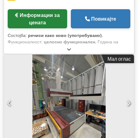
Информации за
Повикајте
цената
Состојба:
речиси како ново (употребувано)
,
Функционалност:
целосно функционален
, Година на
изградба:
2024
,
Мал оглас