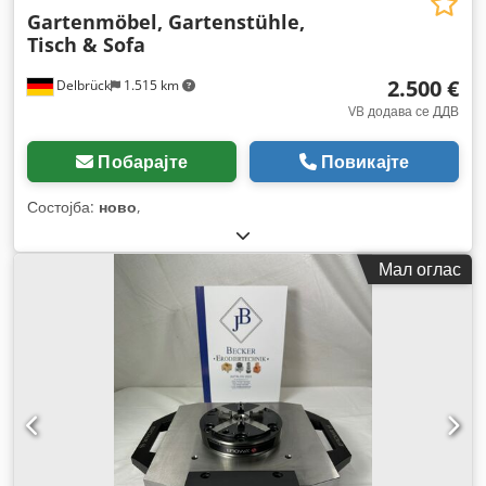
Gartenmöbel, Gartenstühle,
Tisch & Sofa
2.500 €
Delbrück
1.515 km
VB додава се ДДВ
Побарајте
Повикајте
Состојба:
ново
,
Мал оглас