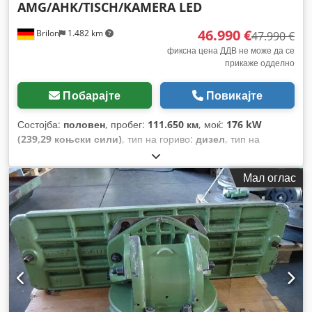
AMG/AHK/TISCH/KAMERA LED
46.990 €
Brilon
1.482 km
47.990 €
фиксна цена ДДВ не може да се
прикаже одделно
Побарајте
Повикајте
Состојба:
половен
, пробег:
111.650 км
, моќ:
176 kW
(239,29 коњски сили)
, тип на гориво:
дизел
, тип на
пренос:
автоматски
, прва регистрација:
12/2020
,
емисиона класа:
Еуро 6
, боја:
црна
, број на седишта:
6
,
Мал оглас
Опрема:
ABS, електронска програма за стабилност
(ESP), клима уред, навигациски систем, филтер за
сажење, централно заклучување
,