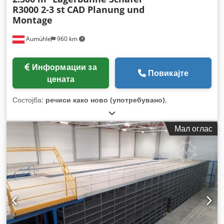
R3000 2-3 st
CAD Planung und
Montage
Aumühle
960 km
Информации за
Повикајте
цената
Состојба:
речиси како ново (употребувано)
,
Мал оглас