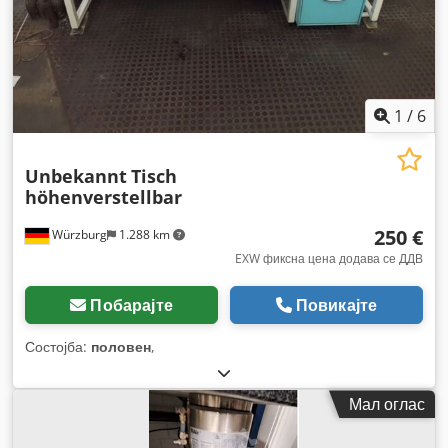
1
/
6
Unbekannt
Tisch
höhenverstellbar
250 €
Würzburg
1.288 km
EXW фиксна цена додава се ДДВ
Побарајте
Повикајте
Состојба:
половен
,
Мал оглас