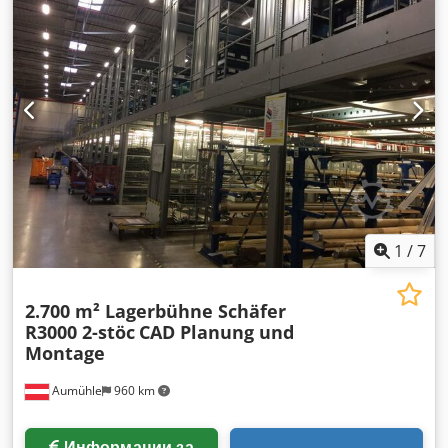
1
/
7
2.700 m² Lagerbühne Schäfer
R3000 2-stöc
CAD Planung und
Montage
Aumühle
960 km
Информации за