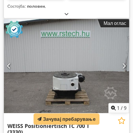
Состојба:
половен
,
Мал оглас
1
/
9
Зачувај пребарување
WEISS Positioniertisch
TC 700 T
(3330)