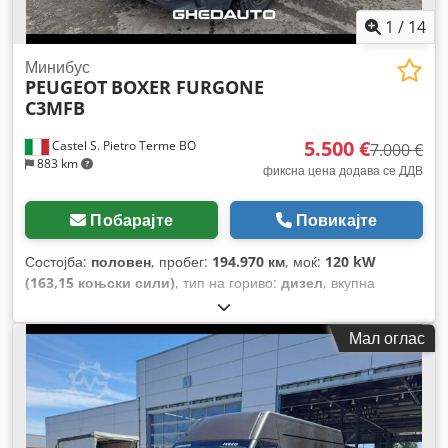
1
/
14
Минибус
PEUGEOT
BOXER FURGONE
C3MFB
5.500 €
Castel S. Pietro Terme BO
7.000 €
883 km
фиксна цена додава се ДДВ
Побарајте
Повикајте
Состојба:
половен
, пробег:
194.970 км
, моќ:
120 kW
(163,15 коњски сили)
, тип на гориво:
дизел
, вкупна
тежина:
3.500 кг
, максимална носивост на товар:
1.500 кг
,
прва регистрација:
04/2017
, емисиона класа:
Еуро 6
,
Мал оглас