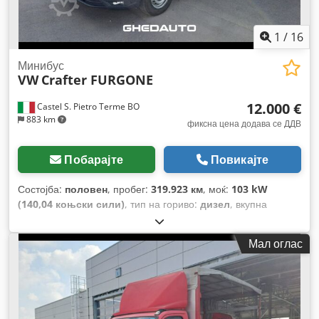
1
/
16
Минибус
VW
Crafter FURGONE
12.000 €
Castel S. Pietro Terme BO
883 km
фиксна цена додава се ДДВ
Побарајте
Повикајте
Состојба:
половен
, пробег:
319.923 км
, моќ:
103 kW
(140,04 коњски сили)
, тип на гориво:
дизел
, вкупна
тежина:
3.500 кг
, максимална носивост на товар:
1.411 кг
,
прва регистрација:
10/2019
, емисиона класа:
Еуро 6
,
Мал оглас