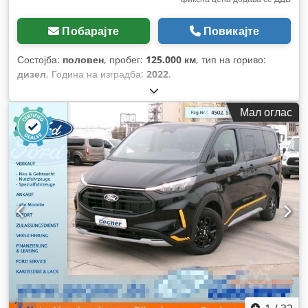
Побарајте
Повикајте
Состојба:
половен
, пробег:
125.000 км
, тип на гориво:
дизел
, Година на изградба:
2022
,
Мал оглас