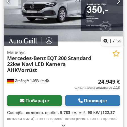
1
/
14
Минибус
Mercedes-Benz
EQT 200 Standard
22kw Navi LED Kamera
AHKVorrüst
24.949 €
Grafing
1.053 km
фиксна цена додава се ДДВ
Побарајте
Повикајте
Состојба:
половен
, пробег:
5.783 км
, моќ:
90 kW (122,37
коњски сили)
, тип на гориво:
електричен
, тип на пренос:
автоматски
, вкупна тежина:
2.390 кг
, прва регистрација: