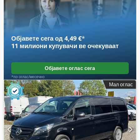
Објавете сега од 4,49 €
*
11 милиони купувачи
ве очекуваат
Објавете оглас сега
*по оглас/месечно
Мал оглас