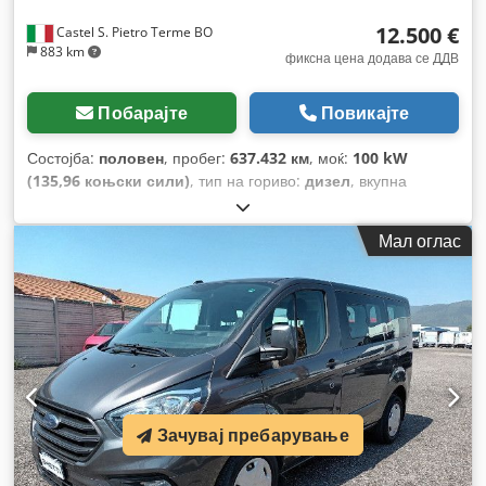
12.500 €
Castel S. Pietro Terme BO
883 km
фиксна цена додава се ДДВ
Побарајте
Повикајте
Состојба:
половен
, пробег:
637.432 км
, моќ:
100 kW
(135,96 коњски сили)
, тип на гориво:
дизел
, вкупна
тежина:
3.500 кг
, максимална носивост на товар:
1.195 кг
,
прва регистрација:
03/2018
, емисиона класа:
Еуро 6
,
Мал оглас
Зачувај пребарување