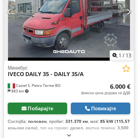
1
/
13
Минибус
IVECO
DAILY 35 - DAILY 35/A
6.000 €
Castel S. Pietro Terme BO
883 km
фиксна цена додава се ДДВ
Побарајте
Повикајте
Состојба:
половен
, пробег:
331.370 км
, моќ:
85 kW (115,57
коњски сили)
, тип на гориво:
дизел
, вкупна тежина:
3.500
кг
, максимална носивост на товар:
1.300 кг
, прва