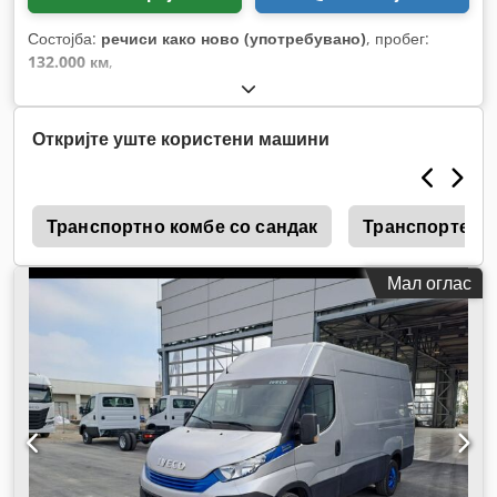
Состојба:
речиси како ново (употребувано)
, пробег:
132.000 км
,
Откријте уште користени машини
W
Транспортно комбе со сандак
Транспортер с
Мал оглас