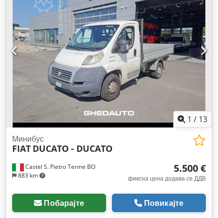
1
/
13
Минибус
FIAT
DUCATO - DUCATO
5.500 €
Castel S. Pietro Terme BO
883 km
фиксна цена додава се ДДВ
Побарајте
Повикајте