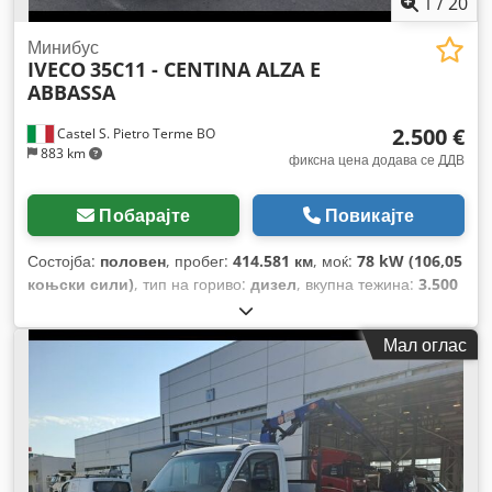
1
/
20
Минибус
IVECO
35C11 - CENTINA ALZA E
ABBASSA
2.500 €
Castel S. Pietro Terme BO
883 km
фиксна цена додава се ДДВ
Побарајте
Повикајте
Состојба:
половен
, пробег:
414.581 км
, моќ:
78 kW (106,05
коњски сили)
, тип на гориво:
дизел
, вкупна тежина:
3.500
кг
, максимална носивост на товар:
600 кг
, прва
регистрација:
01/2003
, емисиона класа:
Еуро 3
,
Мал оглас