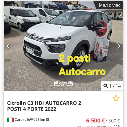
регистрација:
04/2016
, емисиона класа:
Еуро 5
,
Мал оглас
1
/
14
Citroën
C3 HDI AUTOCARRO 2
POSTI 4 PORTE 2022
6.500 €
Carditello
628 km
7.500 €
фиксна цена додава се ДДВ