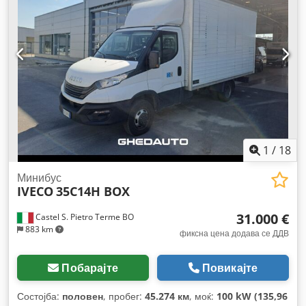
1
/
18
Минибус
IVECO
35C14H BOX
31.000 €
Castel S. Pietro Terme BO
883 km
фиксна цена додава се ДДВ
Побарајте
Повикајте
Состојба:
половен
, пробег:
45.274 км
, моќ:
100 kW (135,96