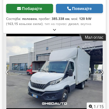
Побарајте
Повикајте
Состојба:
половен
, пробег:
385.338 км
, моќ:
120 kW
(163,15 коњски сили)
, тип на гориво:
дизел
, вкупна
тежина:
3.500 кг
, максимална носивост на товар:
700 кг
,
прва регистрација:
04/2018
, емисиона класа:
Еуро 6
, број
Мал оглас
на седишта:
3
, Опрема:
ABS, серво управувач
,
1
/
15