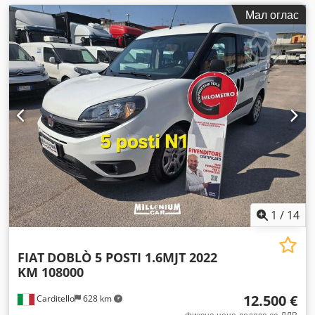
Мал оглас
1
/
14
FIAT
DOBLÒ 5 POSTI 1.6MJT 2022
KM 108000
12.500 €
Carditello
628 km