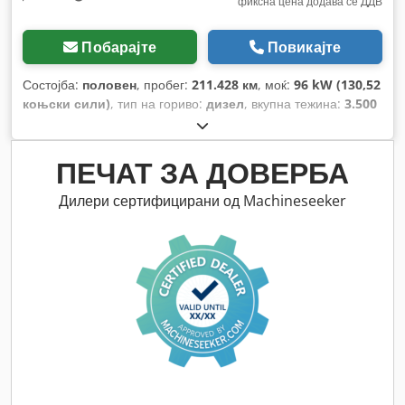
фиксна цена додава се ДДВ
Побарајте
Повикајте
Состојба:
половен
, пробег:
211.428 км
, моќ:
96 kW (130,52
коњски сили)
, тип на гориво:
дизел
, вкупна тежина:
3.500
кг
, максимална носивост на товар:
1.565 кг
, прва
регистрација:
04/2017
, емисиона класа:
Еуро 6
, број на
седишта:
3
, Опрема:
ABS, клима уред, серво управувач
,
ПЕЧАТ ЗА ДОВЕРБА
Дилери сертифицирани од Machineseeker