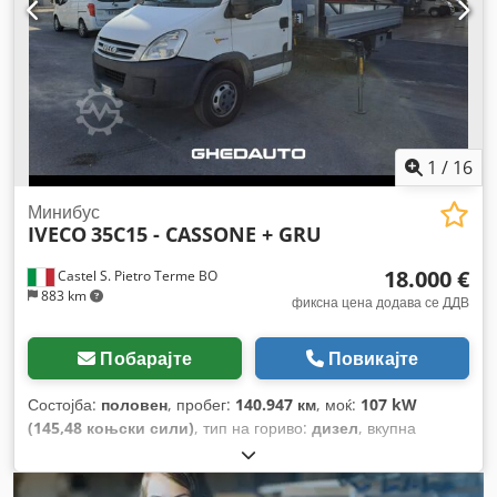
1
/
16
Минибус
IVECO
35C15 - CASSONE + GRU
18.000 €
Castel S. Pietro Terme BO
883 km
фиксна цена додава се ДДВ
Побарајте
Повикајте
Состојба:
половен
, пробег:
140.947 км
, моќ:
107 kW
(145,48 коњски сили)
, тип на гориво:
дизел
, вкупна
тежина:
3.500 кг
, максимална носивост на товар:
500 кг
,
прва регистрација:
05/2008
, емисиона класа:
Еуро 4
,