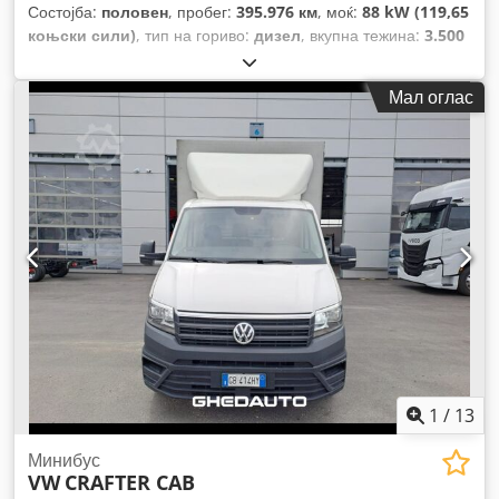
Состојба:
половен
, пробег:
395.976 км
, моќ:
88 kW (119,65
коњски сили)
, тип на гориво:
дизел
, вкупна тежина:
3.500
кг
, максимална носивост на товар:
1.520 кг
, прва
регистрација:
05/2011
, емисиона класа:
Еуро 4
,
Мал оглас
1
/
13
Минибус
VW
CRAFTER CAB