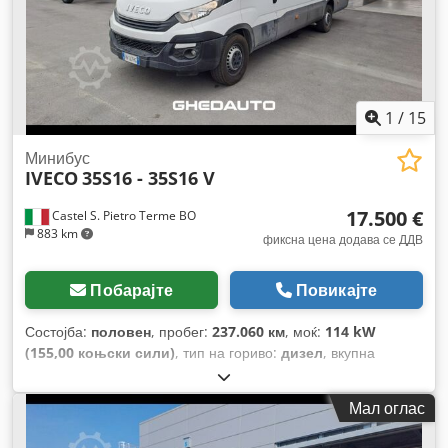
1
/
15
Минибус
IVECO
35S16 - 35S16 V
17.500 €
Castel S. Pietro Terme BO
883 km
фиксна цена додава се ДДВ
Побарајте
Повикајте
Состојба:
половен
, пробег:
237.060 км
, моќ:
114 kW
(155,00 коњски сили)
, тип на гориво:
дизел
, вкупна
тежина:
3.500 кг
, максимална носивост на товар:
977 кг
,
прва регистрација:
03/2018
, емисиона класа:
Еуро 6
,
Мал оглас