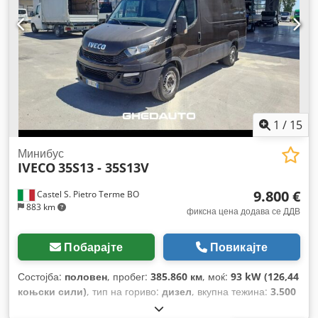
1
/
15
Минибус
IVECO
35S13 - 35S13V
9.800 €
Castel S. Pietro Terme BO
883 km
фиксна цена додава се ДДВ
Побарајте
Повикајте
Состојба:
половен
, пробег:
385.860 км
, моќ:
93 kW (126,44
коњски сили)
, тип на гориво:
дизел
, вкупна тежина:
3.500
кг
, максимална носивост на товар:
1.318 кг
, прва