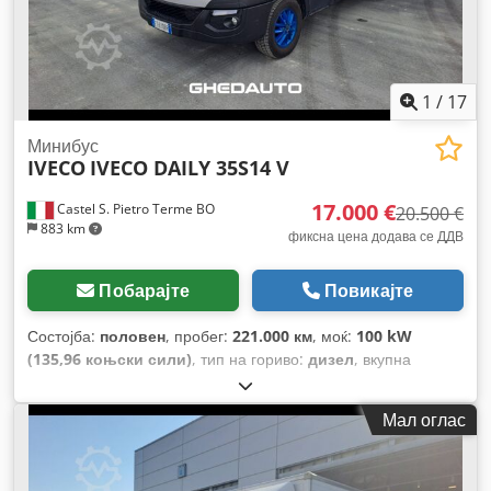
1
/
17
Минибус
IVECO
IVECO DAILY 35S14 V
17.000 €
Castel S. Pietro Terme BO
20.500 €
883 km
фиксна цена додава се ДДВ
Побарајте
Повикајте
Состојба:
половен
, пробег:
221.000 км
, моќ:
100 kW
(135,96 коњски сили)
, тип на гориво:
дизел
, вкупна
тежина:
3.500 кг
, максимална носивост на товар:
1.126 кг
,
прва регистрација:
11/2018
, емисиона класа:
Еуро 6
,
Мал оглас