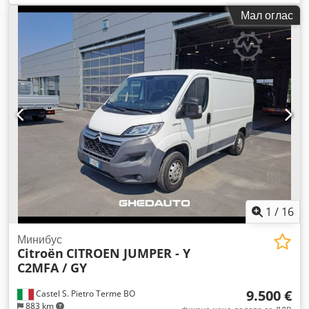
регистрација:
12/2002
,
Мал оглас
1
/
16
Минибус
Citroën
CITROEN JUMPER - Y
C2MFA / GY
9.500 €
Castel S. Pietro Terme BO
883 km