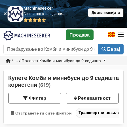
Machineseeker
До апликацијата
Бесплатно во продавница
Продава
Барај
/ ... / Половен Комби и минибуси до 9 седишта
Купете Комби и минибуси до 9 седишта
користени
(619)
Филтер
Релевантност
Транспортни возила и 
Отстранете ги сите филтри