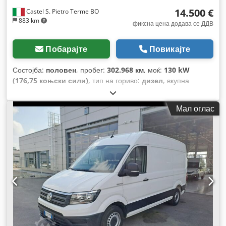
14.500 €
Castel S. Pietro Terme BO
883 km
фиксна цена додава се ДДВ
Побарајте
Повикајте
Состојба:
половен
, пробег:
302.968 км
, моќ:
130 kW
(176,75 коњски сили)
, тип на гориво:
дизел
, вкупна
тежина:
3.500 кг
, максимална носивост на товар:
800 кг
,
прва регистрација:
11/2020
, емисиона класа:
Еуро 6
,
Мал оглас