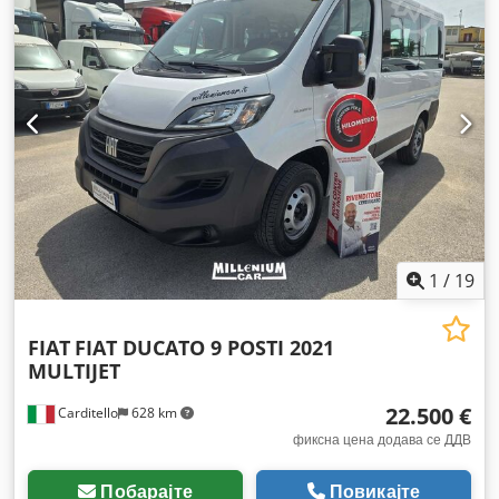
сопственици:
1
, број на машина/возило:
RYA289
, Опрема:
ABS, Android Auto, Apple CarPlay, Bluetooth, борден
компјутер, воздушна перница, електронска програма за
стабилност (ESP), клизна врата, клима уред,
навигациски систем, погон на сите тркала,
регистрација на возило, сензори за паркирање, серво
управувач, систем за имобилизатор, систем за
контрола на влечењето, темпомат, филтер за сажење,
централно заклучување
,
1
/
19
FIAT
FIAT DUCATO 9 POSTI 2021
MULTIJET
22.500 €
Carditello
628 km
фиксна цена додава се ДДВ
Побарајте
Повикајте