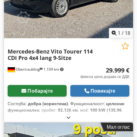
1
/
18
Mercedes-Benz
Vito Tourer 114
CDI Pro 4x4 lang 9-Sitze
29.999 €
Obertraubling
1.109 km
фиксна цена додава се ДДВ
Побарајте
Повикајте
Состојба:
добра (користена)
, Функционалност:
целосно
функционален
, пробег:
92.126 км
, моќ:
100 kW (135,96
коњски сили)
, тип на гориво:
дизел
, тип на пренос:
автоматски
, вкупна тежина:
3.200 кг
, прва регистрација:
Мал оглас
05/2023
, следен преглед (TÜV):
07/2027
, емисиона класа:
Еуро 6
, боја:
црна
, број на седишта:
9
, број на претходни