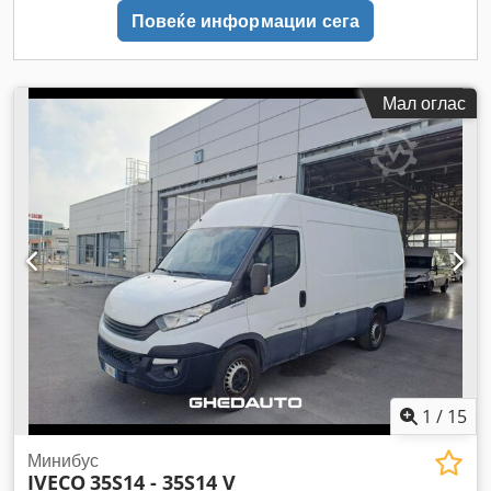
Повеќе информации сега
Мал оглас
1
/
15
Минибус
IVECO
35S14 - 35S14 V