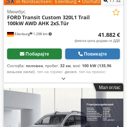
1
/
32
Минибус
FORD
Transit Custom 320L1 Trail
100kW AWD AHK 2xS.Tür
41.882 €
Eilenburg
1.298 km
фиксна цена додава се ДДВ
Побарајте
Повикајте
Состојба:
половен
, пробег:
32 км
, моќ:
100 kW (135,96
коњски сили)
, тип на гориво:
дизел
, тип на пренос:
автоматски
, вкупна тежина:
3.250 кг
, прва регистрација:
08/2026
, боја:
црна
, број на седишта:
9
, вкупна должина:
Мал оглас
5.050 мм
, вкупна ширина:
2.275 мм
, вкупна висина:
2.005
мм
, Опрема:
ABS, електронска програма за стабилност
(ESP), клима уред, навигациски систем, погон на сите
тркала, филтер за сажење, централно заклучување
,