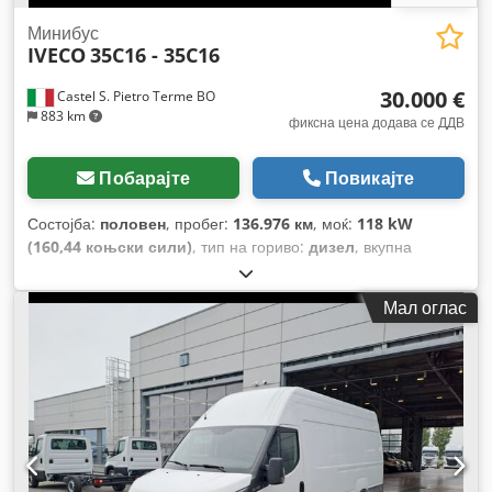
Минибус
IVECO
35C16 - 35C16
30.000 €
Castel S. Pietro Terme BO
883 km
фиксна цена додава се ДДВ
Побарајте
Повикајте
Состојба:
половен
, пробег:
136.976 км
, моќ:
118 kW
(160,44 коњски сили)
, тип на гориво:
дизел
, вкупна
тежина:
3.500 кг
, максимална носивост на товар:
1.000 кг
,
прва регистрација:
04/2020
,
Мал оглас