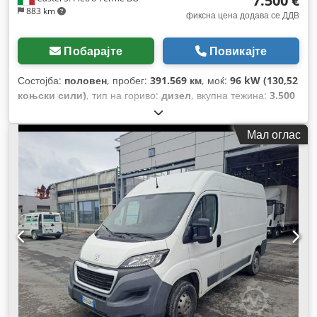
7.500 €
883 km
фиксна цена додава се ДДВ
Побарајте
Повикајте
Состојба:
половен
, пробег:
391.569 км
, моќ:
96 kW (130,52
коњски сили)
, тип на гориво:
дизел
, вкупна тежина:
3.500
кг
, максимална носивост на товар:
1.200 кг
, прва
регистрација:
11/2012
, емисиона класа:
Еуро 5
,
Мал оглас