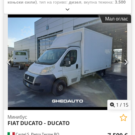
коњски сили)
, тип на гориво:
дизел
, вкупна тежина:
3.500
кг
, максимална носивост на товар:
730 кг
, прва
регистрација:
03/2024
, емисиона класа:
Еуро 6
,
Мал оглас
1
/
15
Минибус
FIAT
DUCATO - DUCATO
Castel S. Pietro Terme BO