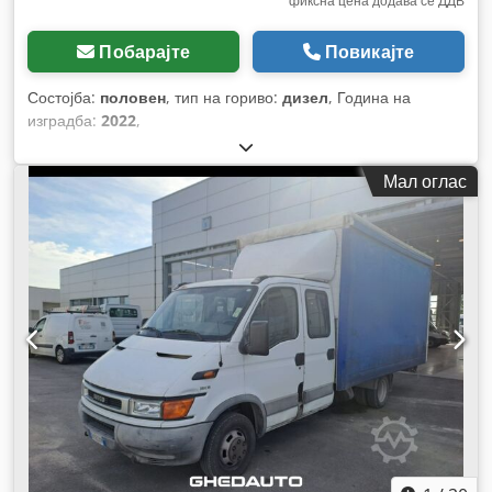
фиксна цена додава се ДДВ
Побарајте
Повикајте
Состојба:
половен
, тип на гориво:
дизел
, Година на
изградба:
2022
,
Мал оглас