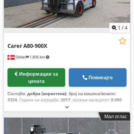
1
/
4
Carer
A80-900X
Odder
1.806 km
Информации за
Повикајте
цената
Состојба:
добра (користена)
, број на машина/возило:
3324
, Година на изградба:
2017
, носење капацитет:
8.000
кг
, висина на подигнување:
6.340 мм
, тип на јарбол:
триплекс
, ширина на вилушкарската рамка:
150 мм
,
Мал оглас
должина на вилушките:
2.400 мм
, вкупна должина:
3.600
мм
, вкупна ширина:
2.200 мм
, работна тежина:
16.500 кг
,
дополнителни карактеристики на опремата:
Battery