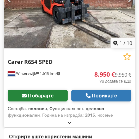
1
/
10
Carer
R654 SPED
8.950 €
Winterswijk
1.619 km
9.950 €
VB додава се ДДВ
Побарајте
Повикајте
Состојба:
половен
, Функционалност:
целосно
функционален
, Година на изградба:
2015
, носење
капацитет:
6.000 кг
, висина на подигнување:
3.250 мм
, тип
на гориво:
електричен
, тип на јарбол:
симплекс
, градежна
височина:
2.470 мм
, тип на погон:
Elektro
,
Откријте уште користени машини