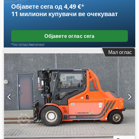
Објавете сега од 4,49 €
*
11 милиони купувачи
ве очекуваат
Објавете оглас сега
*по оглас/месечно
Мал оглас