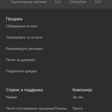
Транспортни системи
Ccn
Cellophan
Cbn
Продава
Објавување огласи
Управувајте со огласи
Резервирајте реклама
Печат за доверба
Поднесете аукција
Сервис и поддршка
Компанија
Најава
За нас
Често поставувани прашања/Помош
Преса