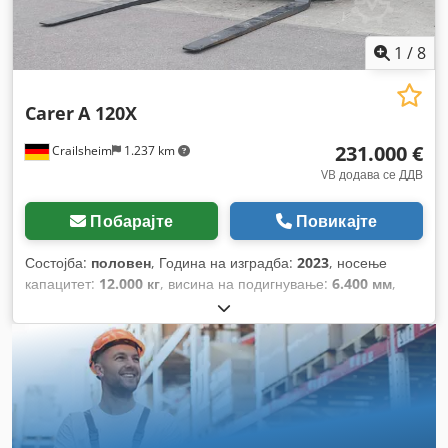
1
/
8
Carer
A 120X
231.000 €
Crailsheim
1.237 km
VB додава се ДДВ
Побарајте
Повикајте
Состојба:
половен
, Година на изградба:
2023
, носење
капацитет:
12.000 кг
, висина на подигнување:
6.400 мм
,
должина на вилушките:
2.400 мм
, вкупна должина:
6.600
мм
,