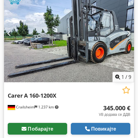
1
/
9
Carer
A 160-1200X
345.000 €
Crailsheim
1.237 km
VB додава се ДДВ
Побарајте
Повикајте