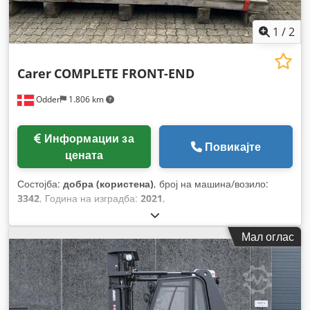
1
/
2
Carer
COMPLETE FRONT-END
Odder
1.806 km
Информации за
Повикајте
цената
Состојба:
добра (користена)
, број на машина/возило:
3342
, Година на изградба:
2021
,
Мал оглас