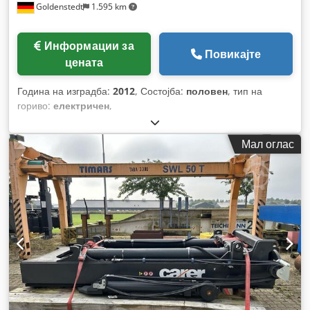
Goldenstedt
1.595 km
Информации за
Повикајте
цената
Година на изградба:
2012
, Состојба:
половен
, тип на
гориво:
електричен
,
Мал оглас