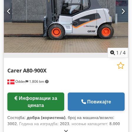
1
/
4
Carer
A80-900X
Odder
1.806 km
Информации за
Повикајте
цената
Состојба:
добра (користена)
, број на машина/возило:
3002
, Година на изградба:
2023
, носење капацитет:
8.000
кг
, висина на подигнување:
6.350 мм
, тип на јарбол: