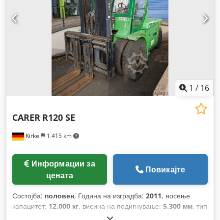
1
/
16
CARER
R120 SE
Kirkel
1.415 km
Информации за
Повикајте
цената
Состојба:
половен
, Година на изградба:
2011
, носење
капацитет:
12.000 кг
, висина на подигнување:
5.300 мм
, тип
на гориво:
електричен
, тип на јарбол:
триплекс
,