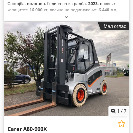
Состојба:
половен
, Година на изградба:
2023
, носење
капацитет:
16.000 кг
, висина на подигнување:
6.440 мм
,
должина на вилушките:
2.400 мм
, вкупна должина:
7.700
мм
,
Мал оглас
1
/
7
Carer
A80-900X