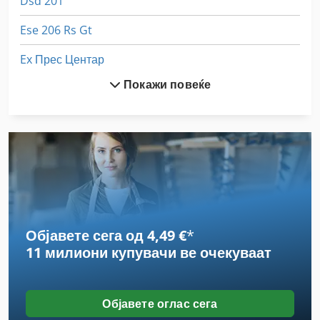
Dsd 201
Ese 206 Rs Gt
Ex Прес Центар
Покажи повеќе
Gardena
Handling
International 433
International 434
Lifter
Објавете сега од 4,49 €
*
Linde L 14
11 милиони купувачи
ве очекуваат
Mercedes
Molke
Објавете оглас сега