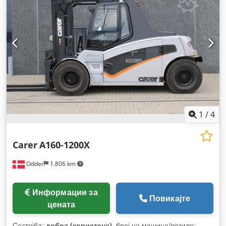
indicator, Side extraction of the battery, Dual tread,
Warning triangle
, Опрема:
осветлување
,
1
/
4
Carer
A160-1200X
Odder
1.806 km
Информации за
Повикајте
цената
Состојба:
добра (користена)
, број на машина/возило: