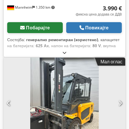
3.990 €
Mannheim
1.350 km
фиксна цена додава се ДДВ
Побарајте
Повикајте
Состојба:
генерално ремонтиран (користено)
, капацитет
на батеријата:
625 Ах
, напон на батеријата:
80 V
, вкупна
висина:
635 мм
, вкупна должина:
1.030 мм
, вкупна ширина:
840 мм
,
Мал оглас