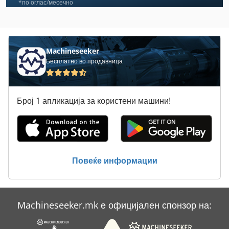
Paus Rl 852
*по оглас/месечно
Tur 560
Автомобил
Machineseeker
Бесплатно во продавница
Влечење Камион
Воздушен Камион
Број 1 апликација за користени машини!
Кабелски Транспортер
Коридорско Транспортно Возило
Притисни Ролни
Повеќе информации
Таблички Усни
Тесен Камион
Machineseeker.mk е официјален спонзор на:
Транспорт