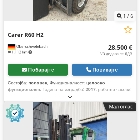
1
/
6
Carer
R60 H2
28.500 €
Oberschweinbach
1.112 km
VB додава се ДДВ
Побарајте
Повикајте
Состојба:
половен
, Функционалност:
целосно
функционален
, Година на изградба:
2017
, работни часови:
3.538 h
, носење капацитет:
6.000 кг
, висина на
подигнување:
4.000 мм
, тип на гориво:
електричен
, тип на
Мал оглас
јарбол:
симплекс
, градежна височина:
2.900 мм
, тип на
погон:
Elektro
,