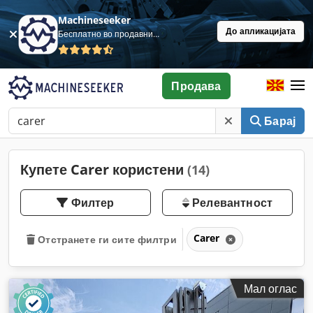
Machineseeker
До апликацијата
Бесплатно во продавница
Продава
Барај
Купете Carer користени
(14)
Филтер
Релевантност
Carer
Отстранете ги сите филтри
Мал оглас