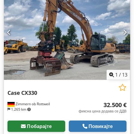
1
/
13
Case
CX330
32.500 €
Zimmern ob Rottweil
1.265 km
фиксна цена додава се ДДВ
Побарајте
Повикајте