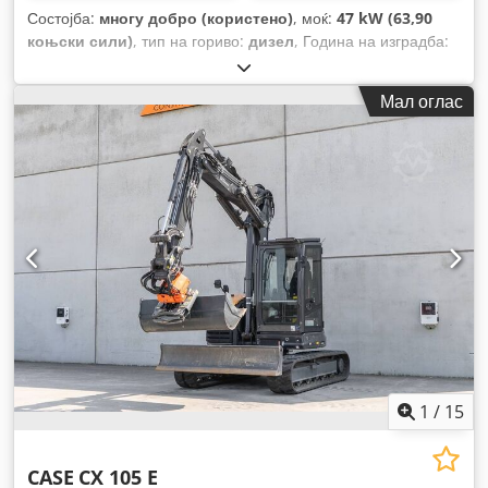
Состојба:
многу добро (користено)
, моќ:
47 kW (63,90
коњски сили)
, тип на гориво:
дизел
, Година на изградба:
2012
, работни часови:
1.060 h
,
Мал оглас
1
/
15
CASE
CX 105 E