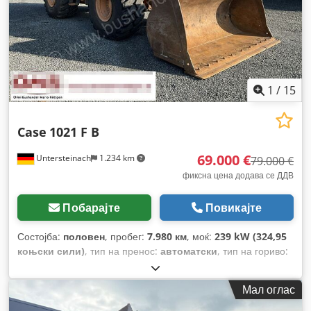
1
/
15
Case
1021 F B
69.000 €
Untersteinach
1.234 km
79.000 €
фиксна цена додава се ДДВ
Побарајте
Повикајте
Состојба:
половен
, пробег:
7.980 км
, моќ:
239 kW (324,95
коњски сили)
, тип на пренос:
автоматски
, тип на гориво:
дизел
, боја:
жолта
, прва регистрација:
01/2013
, Година на
изградба:
2013
, Опрема:
клима уред
,
Мал оглас