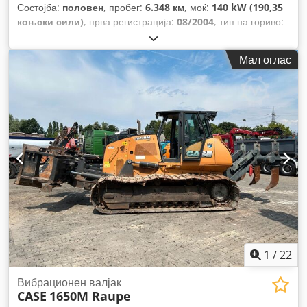
Состојба:
половен
, пробег:
6.348 км
, моќ:
140 kW (190,35
коњски сили)
, прва регистрација:
08/2004
, тип на гориво:
дизел
, Година на изградба:
2004
,
Мал оглас
1
/
22
Вибрационен валјак
CASE
1650M Raupe