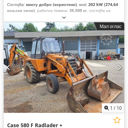
Состојба:
многу добро (користено)
, моќ:
202 kW (274,64
коњски сили)
, работна тежина:
35.500 кг
, состојба на
синџирот:
70 процент
, Година на изградба:
2006
, работни
часови:
9.139 h
, Опрема:
клима уред
,
Мал оглас
1
/
10
Case 580 F Radlader +