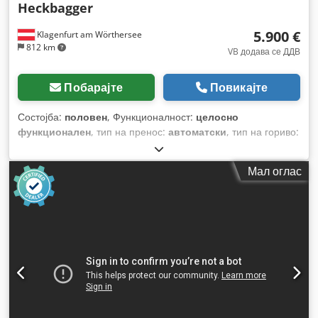
Heckbagger
5.900 €
Klagenfurt am Wörthersee
812 km
VB додава се ДДВ
Побарајте
Повикајте
Состојба:
половен
, Функционалност:
целосно
функционален
, тип на пренос:
автоматски
, тип на гориво:
дизел
, работна тежина:
7.500 кг
, конфигурација на оските:
4x2
, прва регистрација:
10/1977
, Година на изградба:
1977
,
Мал оглас
Опрема:
хидраулични системи
,