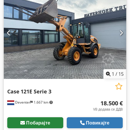
1
/
15
Case
121E Serie 3
18.500 €
Deventer
1.667 km
VB додава се ДДВ
Побарајте
Повикајте