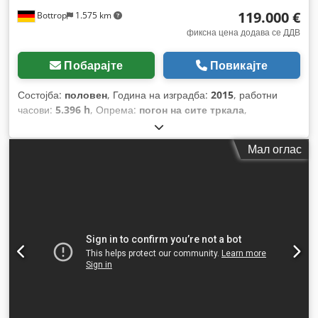
119.000 €
Bottrop
1.575 km
фиксна цена додава се ДДВ
Побарајте
Повикајте
Состојба:
половен
, Година на изградба:
2015
, работни
часови:
5.396 h
, Опрема:
погон на сите тркала
,
Мал оглас