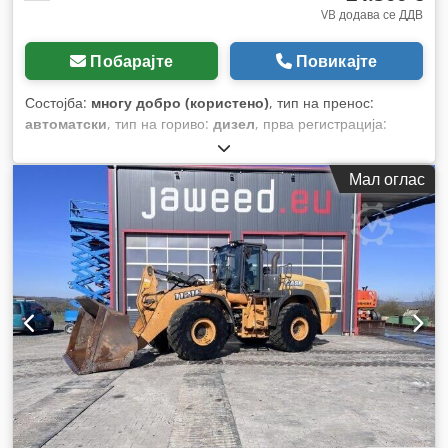
VB додава се ДДВ
Побарајте
Повикајте
Состојба:
многу добро (користено)
, тип на пренос:
автоматски
, тип на гориво:
дизел
, прва регистрација:
06/2016
, Година на изградба:
2016
, работни часови:
2.058
h
, Опрема:
кабина
,
Мал оглас