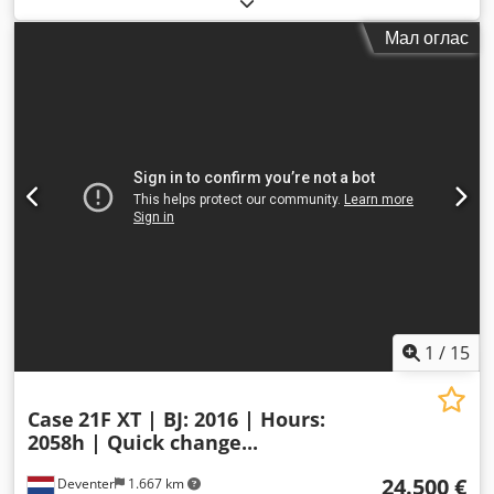
Мал оглас
1
/
15
Case
21F XT | BJ: 2016 | Hours:
2058h | Quick change...
24.500 €
Deventer
1.667 km