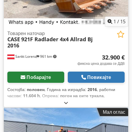
1
/
15
Товарен наточар
CASE
921F Radlader 4x4 Allrad Bj
2016
32.900 €
Sankt Lorenz
961 km
фиксна цена додава се ДДВ
Побарајте
Повикајте
Состојба:
половен
, Година на изградба:
2016
, работни
часови:
11.604 h
, Опрема:
погон на сите тркала
,
Мал оглас