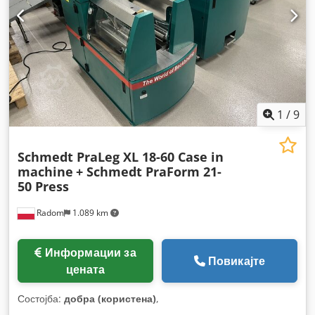
1
/
9
Schmedt PraLeg XL 18-60 Case in
machine
+ Schmedt PraForm 21-
50 Press
Radom
1.089 km
Информации за
Повикајте
цената
Состојба:
добра (користена)
,