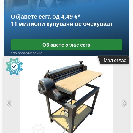
Објавете сега од 4,49 €
*
11 милиони купувачи
ве очекуваат
Објавете оглас сега
*по оглас/месечно
Мал оглас