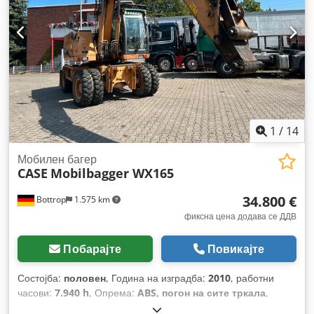
1
/
14
Мобилен багер
CASE
Mobilbagger WX165
34.800 €
Bottrop
1.575 km
фиксна цена додава се ДДВ
Побарајте
Повикајте
Состојба:
половен
, Година на изградба:
2010
, работни
часови:
7.940 h
, Опрема:
ABS, погон на сите тркала
,