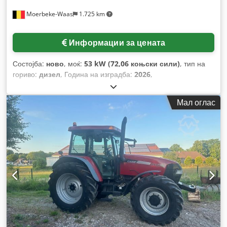
Moerbeke-Waas
1.725 km
Информации за цената
Состојба:
ново
, моќ:
53 kW (72,06 коњски сили)
, тип на
гориво:
дизел
, Година на изградба:
2026
,
Мал оглас