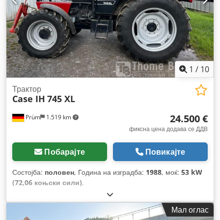
1
/
10
Трактор
Case IH
745 XL
24.500 €
Prüm
1.519 km
фиксна цена додава се ДДВ
Побарајте
Повикајте
Состојба:
половен
, Година на изградба:
1988
, моќ:
53 kW
(72,06 коњски сили)
,
Мал оглас