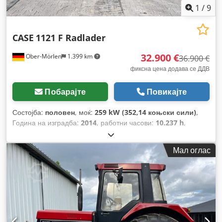
1
/
9
CASE
1121 F Radlader
32.900 €
Ober-Mörlen
1.399 km
36.900 €
фиксна цена додава се ДДВ
Побарајте
Повикајте
Состојба:
половен
, моќ:
259 kW (352,14 коњски сили)
,
Година на изградба:
2014
, работни часови:
10.237 h
,
Мал оглас