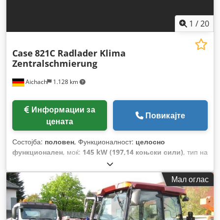
1
/
20
Case
821C Radlader Klima
Zentralschmierung
Aichach
1.128 km
Информации за
Повикајте
цената
Состојба:
половен
, Функционалност:
целосно
функционален
, моќ:
145 kW (197,14 коњски сили)
, тип на
гориво:
дизел
, боја:
злато
, работна тежина:
18.000 кг
,
Година на изградба:
2000
, работни часови:
8.000 h
,
Мал оглас
Опрема:
кабина, клима уред, централизирана система
за подмачкување
,