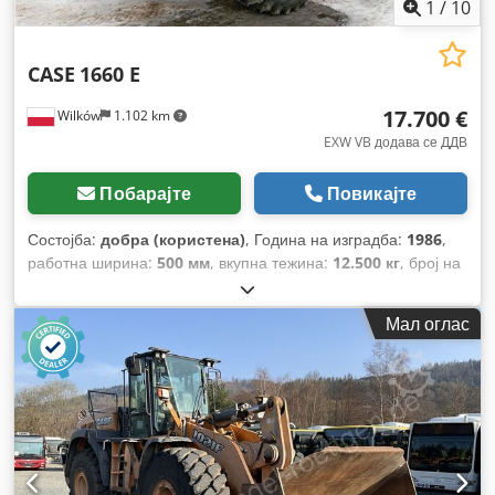
1
/
10
CASE
1660 E
17.700 €
Wilków
1.102 km
EXW VB додава се ДДВ
Побарајте
Повикајте
Состојба:
добра (користена)
, Година на изградба:
1986
,
работна ширина:
500 мм
, вкупна тежина:
12.500 кг
, број на
машина/возило:
017128
,
Мал оглас