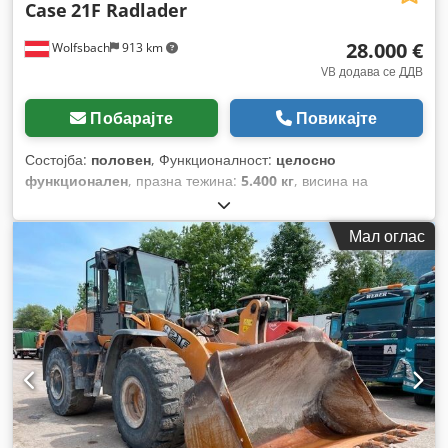
Case
21F Radlader
28.000 €
Wolfsbach
913 km
VB додава се ДДВ
Побарајте
Повикајте
Состојба:
половен
, Функционалност:
целосно
функционален
, празна тежина:
5.400 кг
, висина на
подигнување:
2.490 мм
, Година на изградба:
2014
, работни
часови:
2.081 h
, вкупна должина:
5.550 мм
, градежна
Мал оглас
височина:
2.500 мм
, тип на погон:
Diesel Motor
, градежна
ширина:
1.950 мм
,