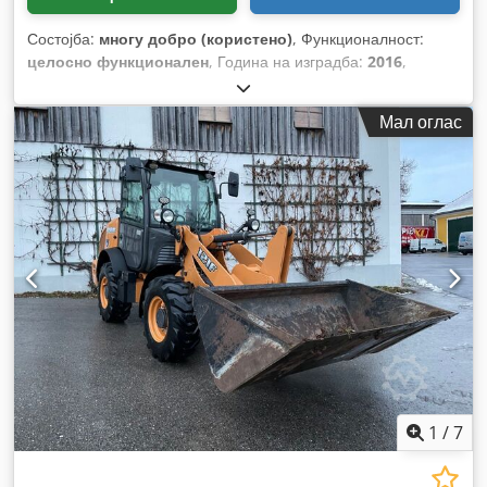
Состојба:
многу добро (користено)
, Функционалност:
целосно функционален
, Година на изградба:
2016
,
работни часови:
11.500 h
,
Мал оглас
1
/
7