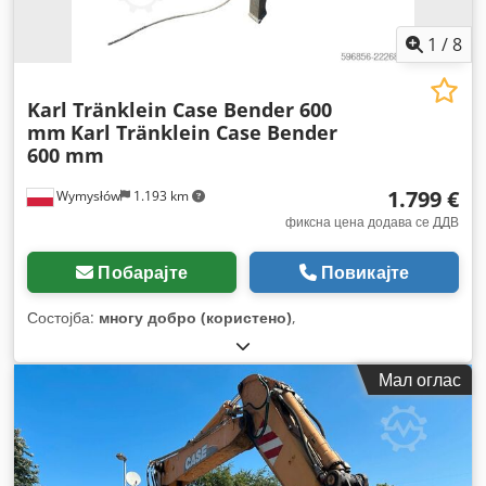
1
/
8
Karl Tränklein Case Bender 600
mm
Karl Tränklein Case Bender
600 mm
1.799 €
Wymysłów
1.193 km
фиксна цена додава се ДДВ
Побарајте
Повикајте
Состојба:
многу добро (користено)
,
Мал оглас