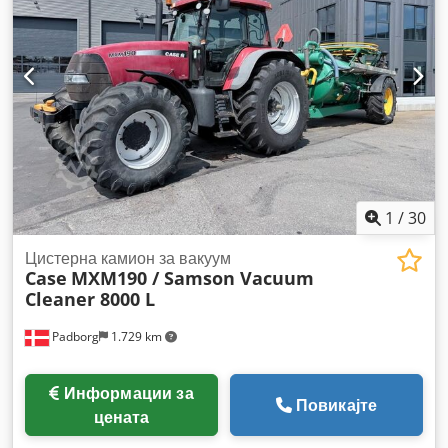
1
/
30
Цистерна камион за вакуум
Case
MXM190 / Samson Vacuum
Cleaner 8000 L
Padborg
1.729 km
Информации за
Повикајте
цената