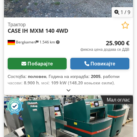
1
/
9
Трактор
CASE
IH MXM 140 4WD
25.900 €
Bergkamen
1.546 km
фиксна цена додава се ДДВ
Побарајте
Повикајте
Состојба:
половен
, Година на изградба:
2005
, работни
часови:
8.900 h
, моќ:
109 kW (148,20 коњски сили)
,
Опрема:
ABS, кабина, клима уред, погон на сите тркала
,
Мал оглас