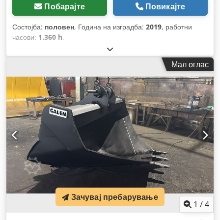
Побарајте
Повикајте
Состојба:
половен
, Година на изградба:
2019
, работни
часови:
1.360 h
,
Мал оглас
Зачувај пребарување
1
/
4