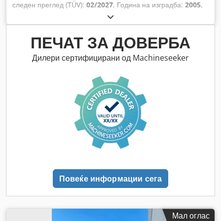
следен преглед (TÜV):
02/2027
, Година на изградба:
2005
,
работни часови:
9.560 h
, Опрема:
кабина, клима уред,
погон на сите тркала
,
ПЕЧАТ ЗА ДОВЕРБА
Дилери сертифицирани од Machineseeker
Повеќе информации сега
Мал оглас