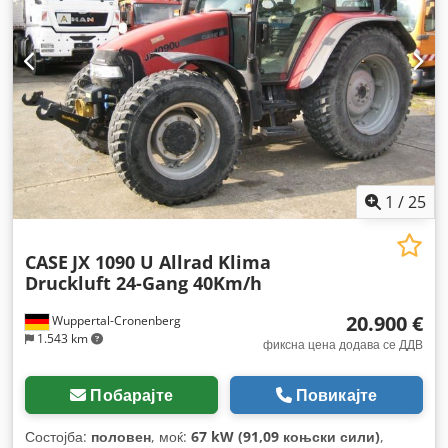
1
/
25
CASE
JX 1090 U Allrad Klima
Druckluft 24-Gang 40Km/h
20.900 €
Wuppertal-Cronenberg
1.543 km
фиксна цена додава се ДДВ
Побарајте
Повикајте
Состојба:
половен
, моќ:
67 kW (91,09 коњски сили)
,