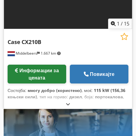
1
/
15
Case
CX210B
Middelbeers
1.667 km
Информации за
Повикајте
цената
Состојба:
многу добро (користено)
, моќ:
115 kW (156,36
коњски сили)
, тип на гориво:
дизел
, боја:
портокалова
,
прва регистрација:
07/2013
, Година на изградба:
2012
,
работни часови:
15.109 h
,