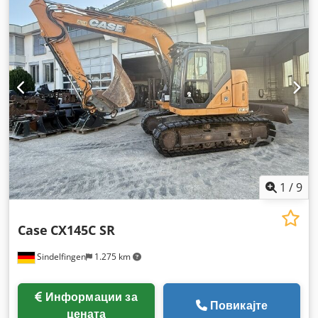
1
/
9
Case
CX145C SR
Sindelfingen
1.275 km
Информации за
Повикајте
цената