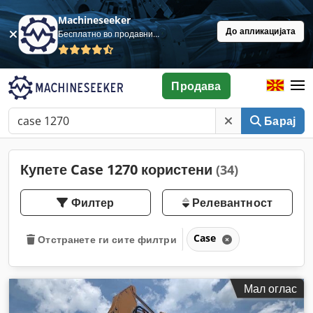
Machineseeker
До апликацијата
Бесплатно во продавница
Продава
Барај
Купете Case 1270 користени
(34)
Филтер
Релевантност
Case
Отстранете ги сите филтри
Мал оглас