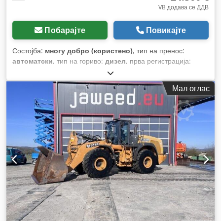
VB додава се ДДВ
Побарајте
Повикајте
Состојба:
многу добро (користено)
, тип на пренос:
автоматски
, тип на гориво:
дизел
, прва регистрација:
06/2016
, Година на изградба:
2016
, работни часови:
2.058
h
, Опрема:
кабина
,
Мал оглас