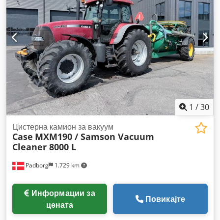
1
/
30
Цистерна камион за вакуум
Case
MXM190 / Samson Vacuum
Cleaner 8000 L
Padborg
1.729 km
Информации за
Повикајте
цената