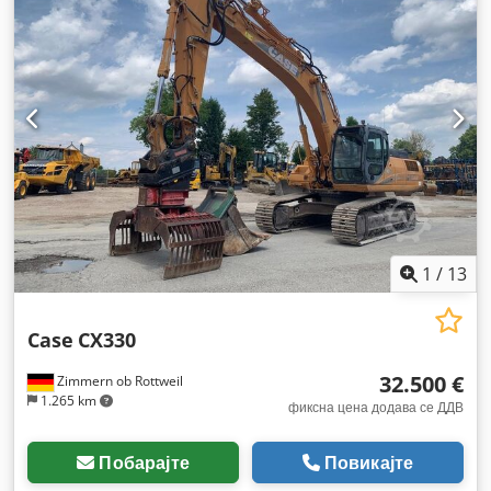
1
/
13
Case
CX330
32.500 €
Zimmern ob Rottweil
1.265 km
фиксна цена додава се ДДВ
Побарајте
Повикајте