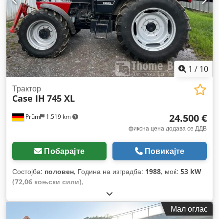
1
/
10
Трактор
Case IH
745 XL
24.500 €
Prüm
1.519 km
фиксна цена додава се ДДВ
Побарајте
Повикајте
Состојба:
половен
, Година на изградба:
1988
, моќ:
53 kW
(72,06 коњски сили)
,
Мал оглас