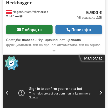
Heckbagger
5.900 €
Klagenfurt am Wörthersee
812 km
VB додава се ДДВ
Побарајте
Повикајте
Состојба:
половен
, Функционалност:
целосно
функционален
, тип на пренос:
автоматски
, тип на гориво:
дизел
, работна тежина:
7.500 кг
, конфигурација на оските:
4x2
, прва регистрација:
10/1977
, Година на изградба:
1977
,
Мал оглас
Опрема:
хидраулични системи
,