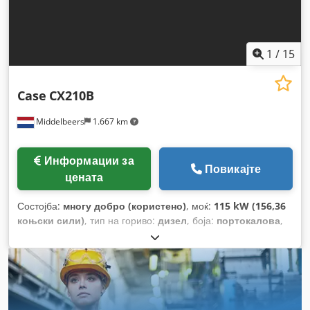
1
/
15
Case
CX210B
Middelbeers
1.667 km
Информации за
Повикајте
цената
Состојба:
многу добро (користено)
, моќ:
115 kW (156,36
коњски сили)
, тип на гориво:
дизел
, боја:
портокалова
,
прва регистрација:
07/2013
, Година на изградба:
2012
,
работни часови:
15.109 h
,