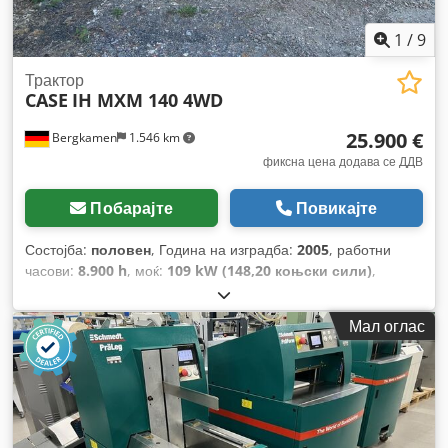
1
/
9
Трактор
CASE
IH MXM 140 4WD
25.900 €
Bergkamen
1.546 km
фиксна цена додава се ДДВ
Побарајте
Повикајте
Состојба:
половен
, Година на изградба:
2005
, работни
часови:
8.900 h
, моќ:
109 kW (148,20 коњски сили)
,
Опрема:
ABS, кабина, клима уред, погон на сите тркала
,
Мал оглас