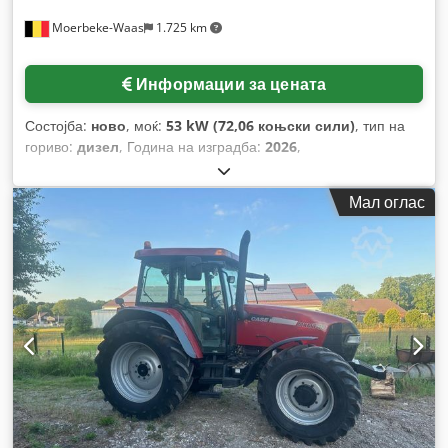
Moerbeke-Waas
1.725 km
Информации за цената
Состојба:
ново
, моќ:
53 kW (72,06 коњски сили)
, тип на
гориво:
дизел
, Година на изградба:
2026
,
Мал оглас