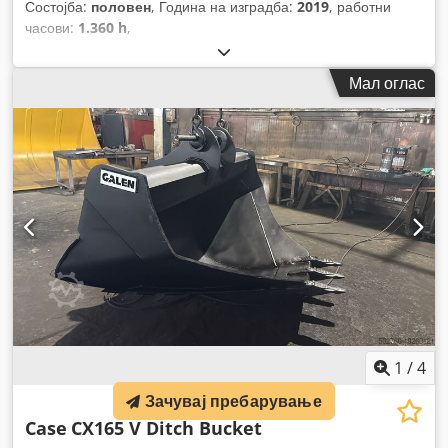
Состојба:
половен
, Година на изградба:
2019
, работни
часови:
1.360 h
,
Мал оглас
1
/
4
Зачувај пребарување
Case
CX165 V Ditch Bucket