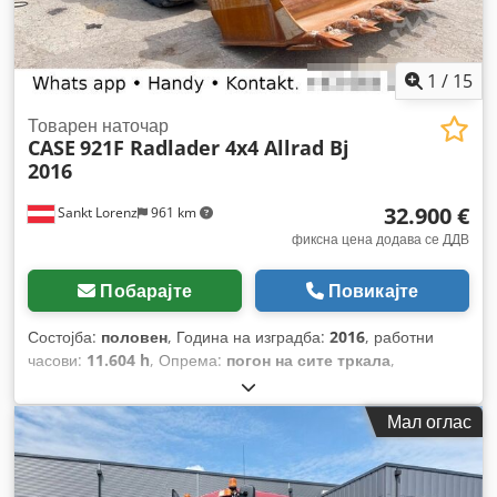
1
/
15
Товарен наточар
CASE
921F Radlader 4x4 Allrad Bj
2016
32.900 €
Sankt Lorenz
961 km
фиксна цена додава се ДДВ
Побарајте
Повикајте
Состојба:
половен
, Година на изградба:
2016
, работни
часови:
11.604 h
, Опрема:
погон на сите тркала
,
Мал оглас