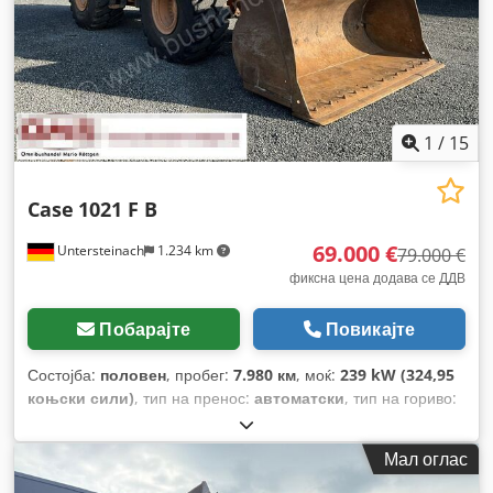
1
/
15
Case
1021 F B
69.000 €
Untersteinach
1.234 km
79.000 €
фиксна цена додава се ДДВ
Побарајте
Повикајте
Состојба:
половен
, пробег:
7.980 км
, моќ:
239 kW (324,95
коњски сили)
, тип на пренос:
автоматски
, тип на гориво:
дизел
, боја:
жолта
, прва регистрација:
01/2013
, Година на
изградба:
2013
, Опрема:
клима уред
,
Мал оглас