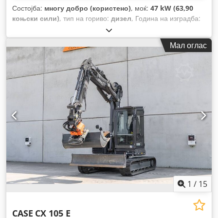
Состојба:
многу добро (користено)
, моќ:
47 kW (63,90
коњски сили)
, тип на гориво:
дизел
, Година на изградба:
2012
, работни часови:
1.060 h
,
Мал оглас
1
/
15
CASE
CX 105 E