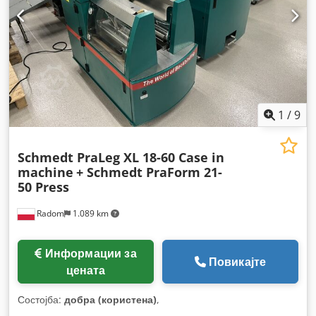
1
/
9
Schmedt PraLeg XL 18-60 Case in
machine
+ Schmedt PraForm 21-
50 Press
Radom
1.089 km
Информации за
Повикајте
цената
Состојба:
добра (користена)
,