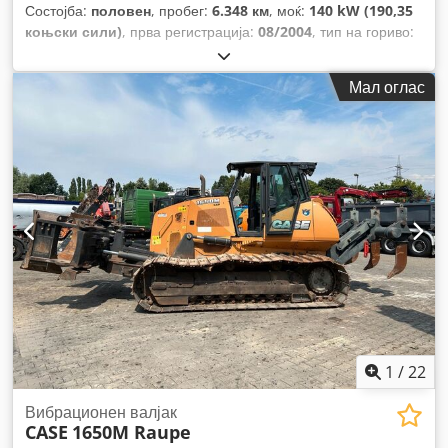
Состојба:
половен
, пробег:
6.348 км
, моќ:
140 kW (190,35
коњски сили)
, прва регистрација:
08/2004
, тип на гориво:
дизел
, Година на изградба:
2004
,
Мал оглас
1
/
22
Вибрационен валјак
CASE
1650M Raupe