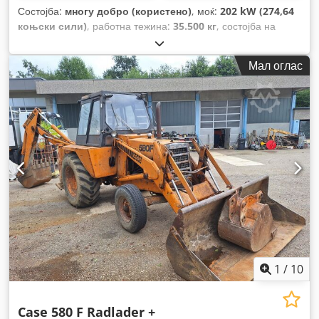
Состојба:
многу добро (користено)
, моќ:
202 kW (274,64
коњски сили)
, работна тежина:
35.500 кг
, состојба на
синџирот:
70 процент
, Година на изградба:
2006
, работни
часови:
9.139 h
, Опрема:
клима уред
,
Мал оглас
1
/
10
Case 580 F Radlader +