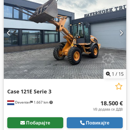
1
/
15
Case
121E Serie 3
18.500 €
Deventer
1.667 km
VB додава се ДДВ
Побарајте
Повикајте