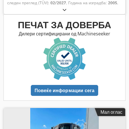
следен преглед (TÜV):
02/2027
, Година на изградба:
2005
,
работни часови:
9.560 h
, Опрема:
кабина, клима уред,
погон на сите тркала
,
ПЕЧАТ ЗА ДОВЕРБА
Дилери сертифицирани од Machineseeker
Повеќе информации сега
Мал оглас