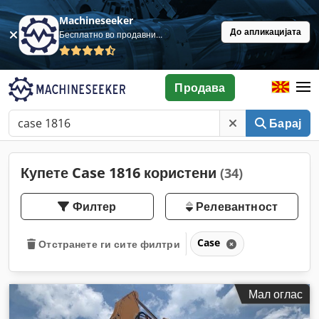
Machineseeker
До апликацијата
Бесплатно во продавница
Продава
Барај
Купете Case 1816 користени
(34)
Филтер
Релевантност
Case
Отстранете ги сите филтри
Мал оглас