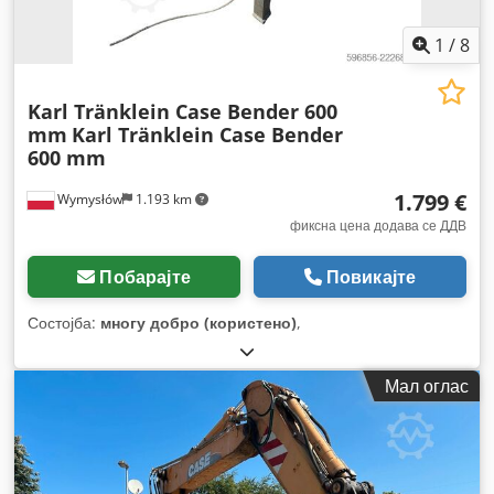
1
/
8
Karl Tränklein Case Bender 600
mm
Karl Tränklein Case Bender
600 mm
1.799 €
Wymysłów
1.193 km
фиксна цена додава се ДДВ
Побарајте
Повикајте
Состојба:
многу добро (користено)
,
Мал оглас