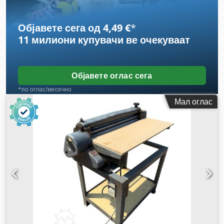
Објавете сега од 4,49 €
*
11 милиони купувачи
ве очекуваат
Објавете оглас сега
*по оглас/месечно
Мал оглас