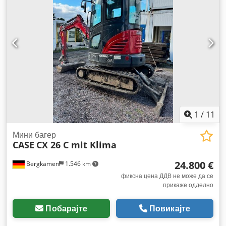
1
/
11
Мини багер
CASE
CX 26 C mit Klima
24.800 €
Bergkamen
1.546 km
фиксна цена ДДВ не може да се
прикаже одделно
Побарајте
Повикајте