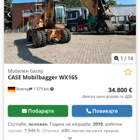
1
/
14
Мобилен багер
CASE
Mobilbagger WX165
34.800 €
Bottrop
1.575 km
фиксна цена додава се ДДВ
Побарајте
Повикајте
Состојба:
половен
, Година на изградба:
2010
, работни
часови:
7.940 h
, Опрема:
ABS, погон на сите тркала
,