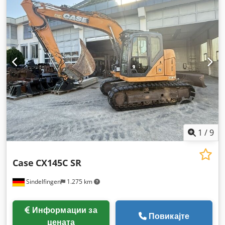
1
/
9
Case
CX145C SR
Sindelfingen
1.275 km
Информации за
Повикајте
цената