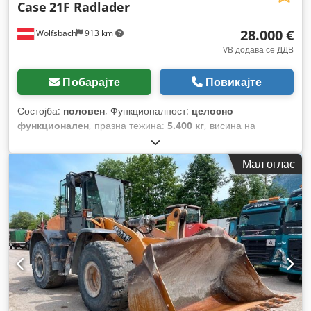
Case
21F Radlader
28.000 €
Wolfsbach
913 km
VB додава се ДДВ
Побарајте
Повикајте
Состојба:
половен
, Функционалност:
целосно
функционален
, празна тежина:
5.400 кг
, висина на
подигнување:
2.490 мм
, Година на изградба:
2014
, работни
часови:
2.081 h
, вкупна должина:
5.550 мм
, градежна
Мал оглас
височина:
2.500 мм
, тип на погон:
Diesel Motor
, градежна
ширина:
1.950 мм
,