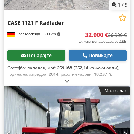
1
/
9
CASE
1121 F Radlader
32.900 €
Ober-Mörlen
1.399 km
36.900 €
фиксна цена додава се ДДВ
Побарајте
Повикајте
Состојба:
половен
, моќ:
259 kW (352,14 коњски сили)
,
Година на изградба:
2014
, работни часови:
10.237 h
,
Мал оглас