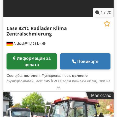
1
/
20
Case
821C Radlader Klima
Zentralschmierung
Aichach
1.128 km
Информации за
Повикајте
цената
Состојба:
половен
, Функционалност:
целосно
функционален
, моќ:
145 kW (197,14 коњски сили)
, тип на
гориво:
дизел
, боја:
злато
, работна тежина:
18.000 кг
,
Година на изградба:
2000
, работни часови:
8.000 h
,
Мал оглас
Опрема:
кабина, клима уред, централизирана система
за подмачкување
,