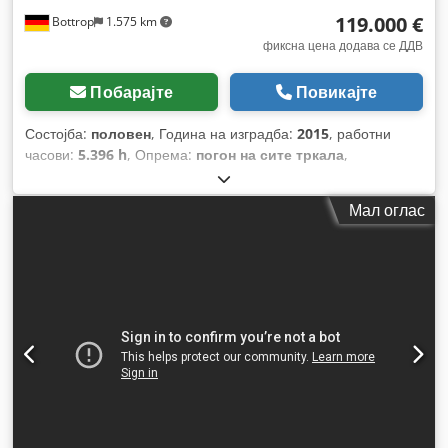
119.000 €
Bottrop
1.575 km
фиксна цена додава се ДДВ
Побарајте
Повикајте
Состојба:
половен
, Година на изградба:
2015
, работни
часови:
5.396 h
, Опрема:
погон на сите тркала
,
Мал оглас