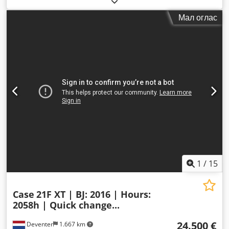
Мал оглас
1
/
15
Case
21F XT | BJ: 2016 | Hours:
2058h | Quick change...
24.500 €
Deventer
1.667 km