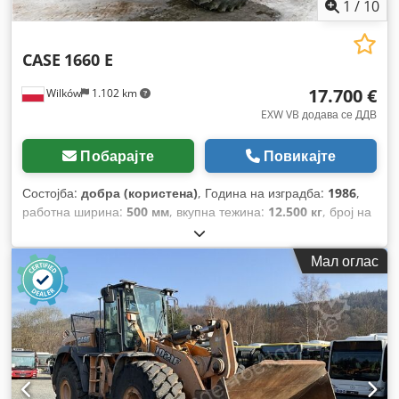
1
/
10
CASE
1660 E
17.700 €
Wilków
1.102 km
EXW VB додава се ДДВ
Побарајте
Повикајте
Состојба:
добра (користена)
, Година на изградба:
1986
,
работна ширина:
500 мм
, вкупна тежина:
12.500 кг
, број на
машина/возило:
017128
,
Мал оглас