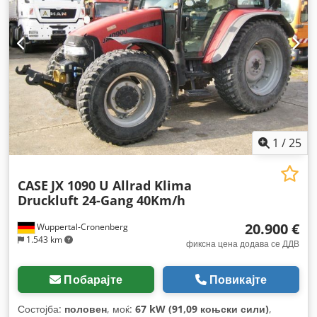
1
/
25
CASE
JX 1090 U Allrad Klima
Druckluft 24-Gang 40Km/h
20.900 €
Wuppertal-Cronenberg
1.543 km
фиксна цена додава се ДДВ
Побарајте
Повикајте
Состојба:
половен
, моќ:
67 kW (91,09 коњски сили)
,