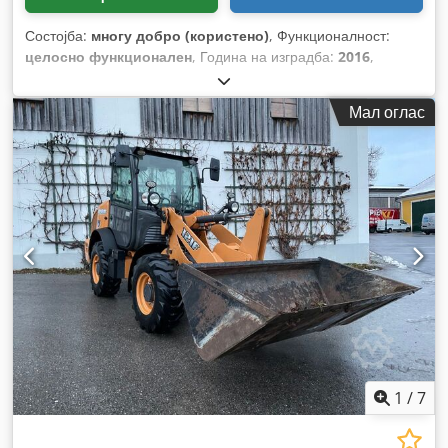
Состојба:
многу добро (користено)
, Функционалност:
целосно функционален
, Година на изградба:
2016
,
работни часови:
11.500 h
,
Мал оглас
1
/
7