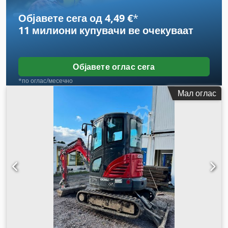
Објавете сега од 4,49 €
*
11 милиони купувачи
ве очекуваат
Објавете оглас сега
*по оглас/месечно
Мал оглас