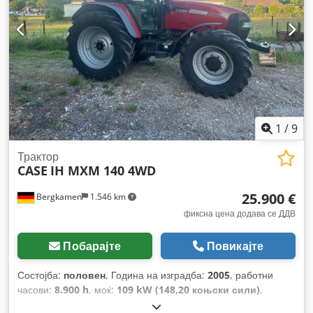
1
/
9
Трактор
CASE
IH MXM 140 4WD
25.900 €
Bergkamen
1.546 km
фиксна цена додава се ДДВ
Побарајте
Повикајте
Состојба:
половен
, Година на изградба:
2005
, работни
часови:
8.900 h
, моќ:
109 kW (148,20 коњски сили)
,
Опрема:
ABS, кабина, клима уред, погон на сите тркала
,