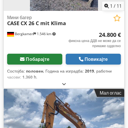
1
/
11
Мини багер
CASE
CX 26 C mit Klima
24.800 €
Bergkamen
1.546 km
фиксна цена ДДВ не може да се
прикаже одделно
Побарајте
Повикајте
Состојба:
половен
, Година на изградба:
2019
, работни
часови:
1.360 h
,
Мал оглас