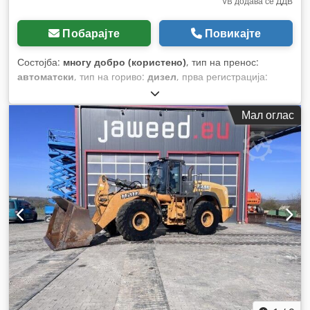
VB додава се ДДВ
Побарајте
Повикајте
Состојба:
многу добро (користено)
, тип на пренос:
автоматски
, тип на гориво:
дизел
, прва регистрација:
06/2016
, Година на изградба:
2016
, работни часови:
2.058
h
, Опрема:
кабина
,
Мал оглас