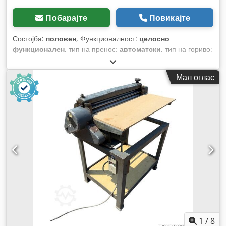
Побарајте
Повикајте
Состојба:
половен
, Функционалност:
целосно
функционален
, тип на пренос:
автоматски
, тип на гориво:
дизел
, работна тежина:
7.500 кг
, конфигурација на оските:
4x2
, прва регистрација:
10/1977
, Година на изградба:
1977
,
Мал оглас
Опрема:
хидраулични системи
,
1
/
8