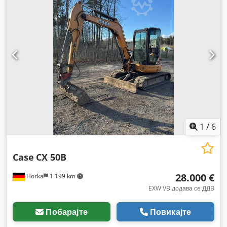
1
/
6
Case
CX 50B
28.000 €
Horka
1.199 km
EXW VB додава се ДДВ
Побарајте
Повикајте