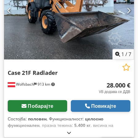
1
/
7
Case
21F Radlader
28.000 €
Wolfsbach
913 km
VB додава се ДДВ
Побарајте
Повикајте
Состојба:
половен
, Функционалност:
целосно
функционален
, празна тежина:
5.400 кг
, висина на
подигнување:
2.490 мм
, Година на изградба:
2014
, работни