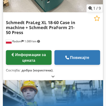
1
/
9
Schmedt PraLeg XL 18-60 Case in
machine
+ Schmedt PraForm 21-
50 Press
Radom
1.089 km
Информации за
Повикајте
цената
Состојба:
добра (користена)
,