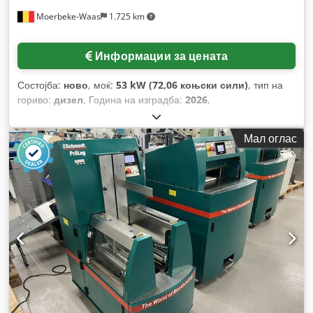
Moerbeke-Waas
1.725 km
Информации за цената
Состојба:
ново
, моќ:
53 kW (72,06 коњски сили)
, тип на
гориво:
дизел
, Година на изградба:
2026
,
Мал оглас