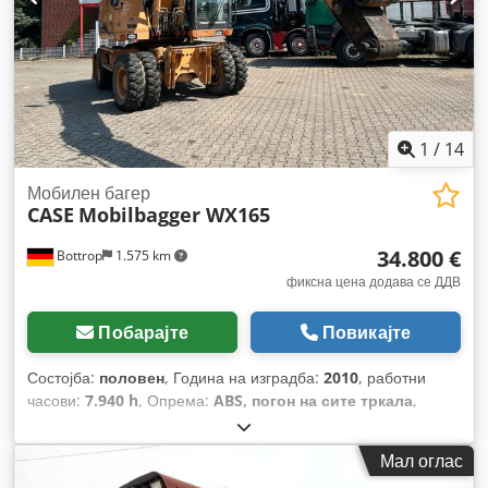
1
/
14
Мобилен багер
CASE
Mobilbagger WX165
34.800 €
Bottrop
1.575 km
фиксна цена додава се ДДВ
Побарајте
Повикајте
Состојба:
половен
, Година на изградба:
2010
, работни
часови:
7.940 h
, Опрема:
ABS, погон на сите тркала
,
Мал оглас