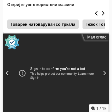
Откријте уште користени машини
е
Товарен натоварувач со тркала
Тежок Товар
Мал оглас
1
/
15