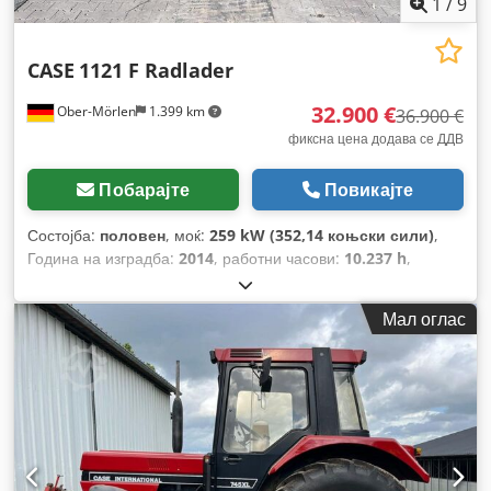
1
/
9
CASE
1121 F Radlader
32.900 €
Ober-Mörlen
1.399 km
36.900 €
фиксна цена додава се ДДВ
Побарајте
Повикајте
Состојба:
половен
, моќ:
259 kW (352,14 коњски сили)
,
Година на изградба:
2014
, работни часови:
10.237 h
,
Мал оглас