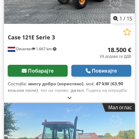
1
/
15
Case
121E Serie 3
18.500 €
Deventer
1.667 km
VB додава се ДДВ
Побарајте
Повикајте
Состојба:
многу добро (користено)
, моќ:
47 kW (63,90
коњски сили)
, тип на гориво:
дизел
, Година на изградба:
2012
, работни часови:
1.060 h
,
Мал оглас