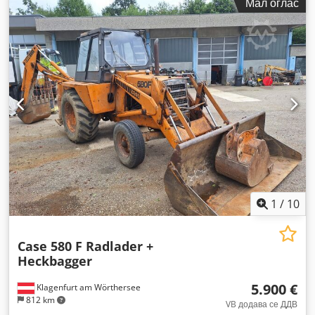
Мал оглас
1
/
10
Case 580 F Radlader +
Heckbagger
5.900 €
Klagenfurt am Wörthersee
812 km
VB додава се ДДВ