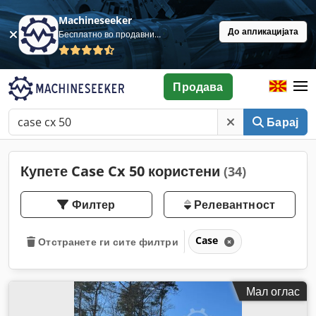
Machineseeker
До апликацијата
Бесплатно во продавница
Продава
Барај
Купете Case Cx 50 користени
(34)
Филтер
Релевантност
Case
Отстранете ги сите филтри
Мал оглас