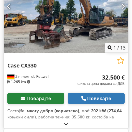
1
/
13
Case
CX330
32.500 €
Zimmern ob Rottweil
1.265 km
фиксна цена додава се ДДВ
Побарајте
Повикајте
Состојба:
многу добро (користено)
, моќ:
202 kW (274,64
коњски сили)
, работна тежина:
35.500 кг
, состојба на
синџирот:
70 процент
, Година на изградба:
2006
, работни
часови:
9.139 h
, Опрема:
клима уред
,