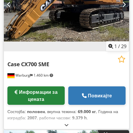
1
/
29
Case
CX700 SME
Warburg
1.460 km
Информации за
Повикајте
цената
Состојба:
половен
, вкупна тежина:
69.000 кг
, Година на
изградба:
2007
, работни часови:
9.379 h
,