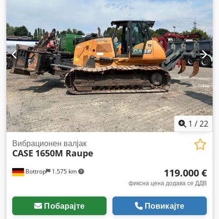
1
/
22
Вибрационен валјак
CASE
1650M Raupe
119.000 €
Bottrop
1.575 km
фиксна цена додава се ДДВ
Побарајте
Повикајте