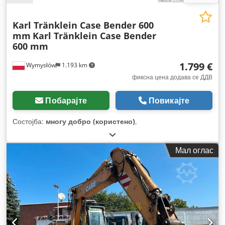
Karl Tränklein Case Bender 600
mm
Karl Tränklein Case Bender
600 mm
1.799 €
Wymysłów
1.193 km
фиксна цена додава се ДДВ
Побарајте
Повикајте
Состојба:
многу добро (користено)
,
Мал оглас