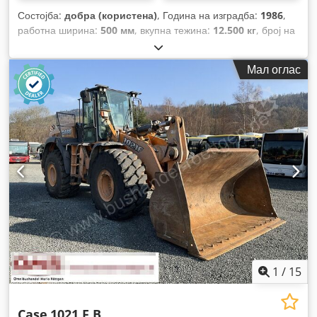
Состојба:
добра (користена)
, Година на изградба:
1986
,
работна ширина:
500 мм
, вкупна тежина:
12.500 кг
, број на
машина/возило:
017128
,
Мал оглас
1
/
15
Case
1021 F B