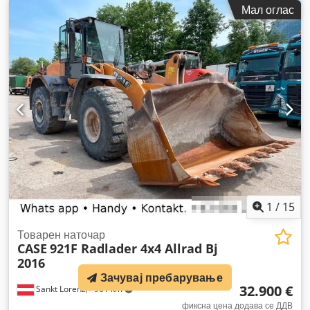
часови:
2.081 h
, вкупна должина:
5.550 мм
, градежна
Мал оглас
височина:
2.500 мм
, тип на погон:
Diesel Motor
, градежна
ширина:
1.950 мм
,
1
/
15
Товарен наточар
CASE
921F Radlader 4x4 Allrad Bj
2016
Зачувај пребарување
32.900 €
Sankt Lorenz
961 km
фиксна цена додава се ДДВ