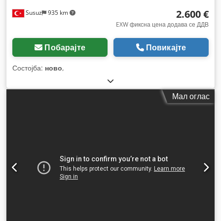
2.600 €
Susuz
935 km
EXW фиксна цена додава се ДДВ
Побарајте
Повикајте
Состојба:
ново
,
Мал оглас