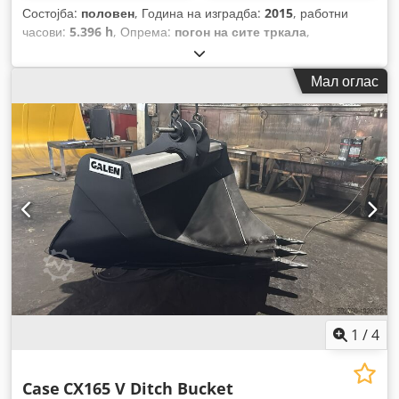
Состојба:
половен
, Година на изградба:
2015
, работни
часови:
5.396 h
, Опрема:
погон на сите тркала
,
Мал оглас
1
/
4
Case
CX165 V Ditch Bucket