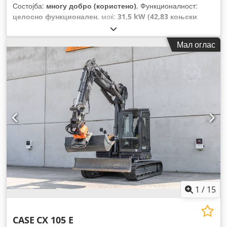
Состојба:
многу добро (користено)
, Функционалност:
целосно функционален
, моќ:
31,5 kW (42,83 коњски
сили)
, тип на гориво:
дизел
, боја:
оригинал
, вкупна
тежина:
4.945 кг
, состојба на синџирот:
60 процент
, Година
Мал оглас
на изградба:
2012
, работни часови:
4.490 h
, Опрема:
кабина
,
1
/
15
CASE
CX 105 E