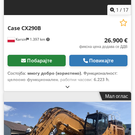
1
/
17
Case
CX290B
26.900 €
Karsin
1.397 km
фиксна цена додава се ДДВ
Побарајте
Повикајте
Состојба:
многу добро (користено)
, Функционалност:
целосно функционален
, работни часови:
6.223 h
,
Мал оглас