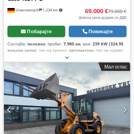
69.000 €
Untersteinach
1.234 km
79.000 €
фиксна цена додава се ДДВ
Побарајте
Повикајте
Состојба:
половен
, пробег:
7.980 км
, моќ:
239 kW (324,95
коњски сили)
, тип на пренос:
автоматски
, тип на гориво:
дизел
, боја:
жолта
, прва регистрација:
01/2013
, Година на
изградба:
2013
, Опрема:
клима уред
,
Мал оглас