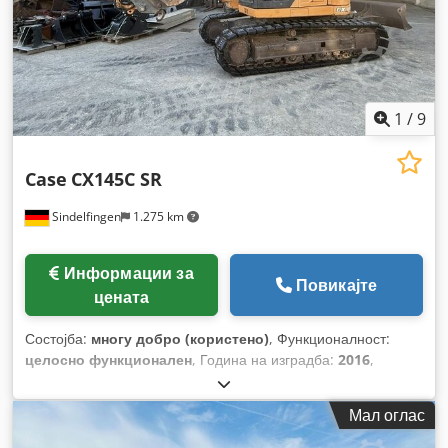
1
/
9
Case
CX145C SR
Sindelfingen
1.275 km
Информации за
Повикајте
цената
Состојба:
многу добро (користено)
, Функционалност:
целосно функционален
, Година на изградба:
2016
,
работни часови:
11.500 h
,
Мал оглас