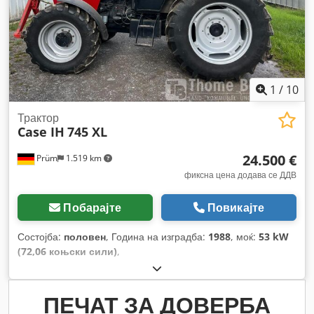
1
/
10
Трактор
Case IH
745 XL
24.500 €
Prüm
1.519 km
фиксна цена додава се ДДВ
Побарајте
Повикајте
Состојба:
половен
, Година на изградба:
1988
, моќ:
53 kW
(72,06 коњски сили)
,
ПЕЧАТ ЗА ДОВЕРБА