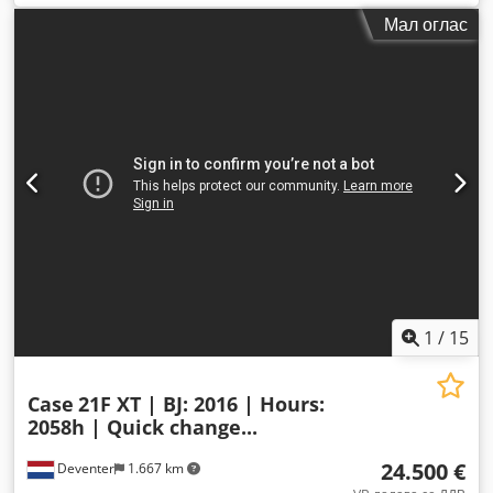
Мал оглас
1
/
15
Case
21F XT | BJ: 2016 | Hours:
2058h | Quick change...
24.500 €
Deventer
1.667 km