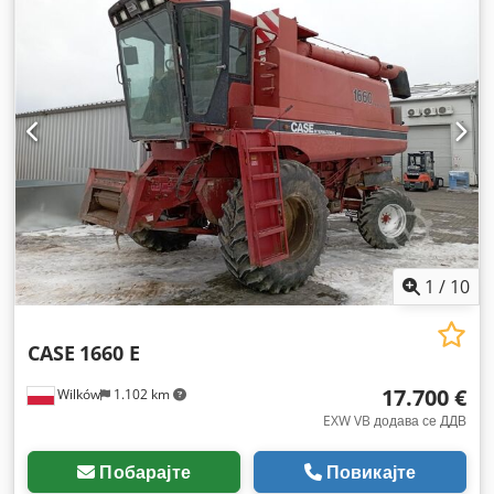
1
/
10
CASE
1660 E
17.700 €
Wilków
1.102 km
EXW VB додава се ДДВ
Побарајте
Повикајте