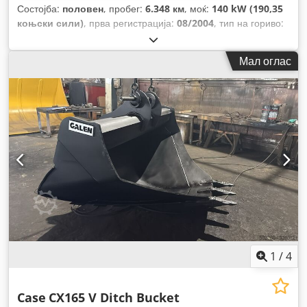
Состојба:
половен
, пробег:
6.348 км
, моќ:
140 kW (190,35
коњски сили)
, прва регистрација:
08/2004
, тип на гориво:
дизел
, Година на изградба:
2004
,
Мал оглас
1
/
4
Case
CX165 V Ditch Bucket