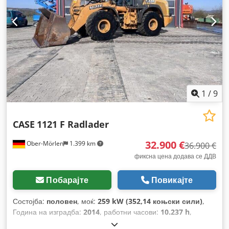
1
/
9
CASE
1121 F Radlader
32.900 €
Ober-Mörlen
1.399 km
36.900 €
фиксна цена додава се ДДВ
Побарајте
Повикајте
Состојба:
половен
, моќ:
259 kW (352,14 коњски сили)
,
Година на изградба:
2014
, работни часови:
10.237 h
,