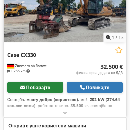
1
/
13
Case
CX330
32.500 €
Zimmern ob Rottweil
1.265 km
фиксна цена додава се ДДВ
Побарајте
Повикајте
Состојба:
многу добро (користено)
, моќ:
202 kW (274,64
коњски сили)
, работна тежина:
35.500 кг
, состојба на
синџирот:
70 процент
, Година на изградба:
2006
, работни
часови:
9.139 h
, Опрема:
клима уред
,
Откријте уште користени машини