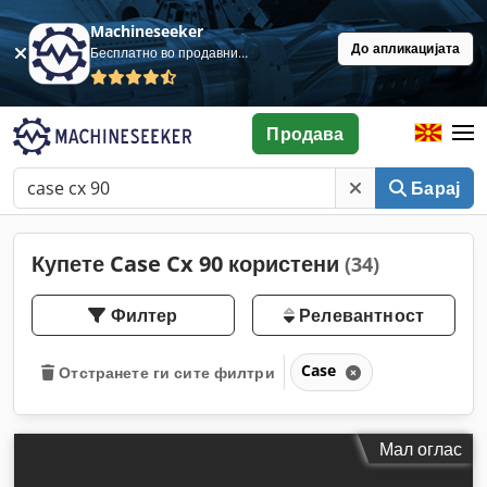
Machineseeker
До апликацијата
Бесплатно во продавница
Продава
Барај
Купете Case Cx 90 користени
(34)
Филтер
Релевантност
Case
Отстранете ги сите филтри
Мал оглас