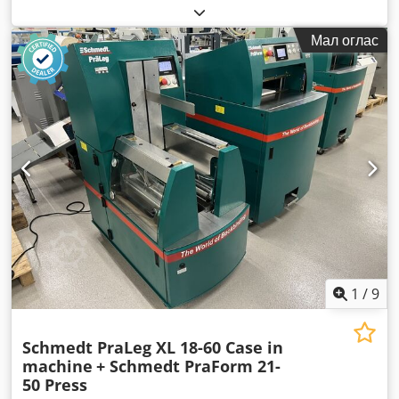
Опрема:
ABS, кабина, клима уред, погон на сите тркала
,
Мал оглас
1
/
9
Schmedt PraLeg XL 18-60 Case in
machine
+ Schmedt PraForm 21-
50 Press