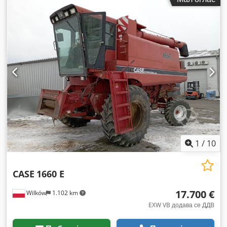
1
/
10
CASE
1660 E
17.700 €
Wilków
1.102 km
EXW VB додава се ДДВ