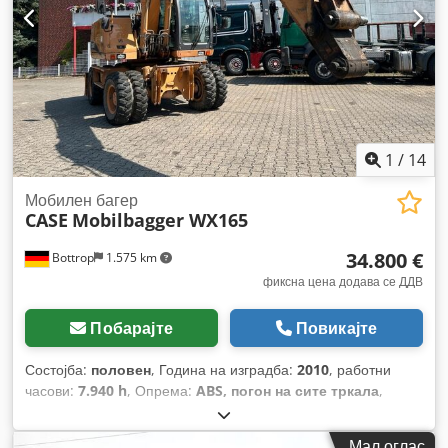
1
/
14
Мобилен багер
CASE
Mobilbagger WX165
34.800 €
Bottrop
1.575 km
фиксна цена додава се ДДВ
Побарајте
Повикајте
Состојба:
половен
, Година на изградба:
2010
, работни
часови:
7.940 h
, Опрема:
ABS, погон на сите тркала
,
Мал оглас