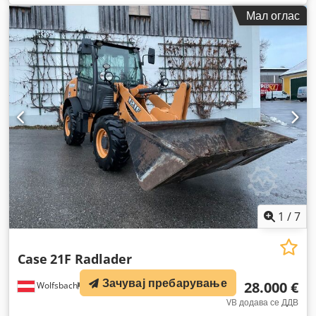
Мал оглас
1
/
7
Case
21F Radlader
Зачувај пребарување
28.000 €
Wolfsbach
913 km
VB додава се ДДВ