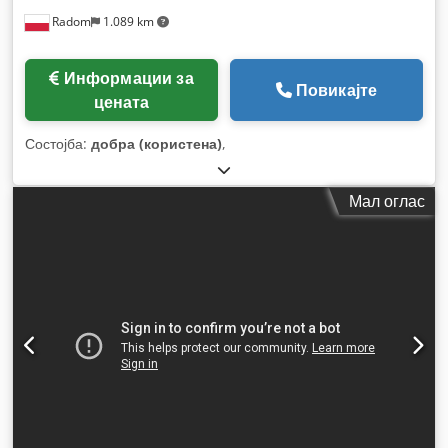
Radom
1.089 km
Информации за
Повикајте
цената
Состојба:
добра (користена)
,
Мал оглас