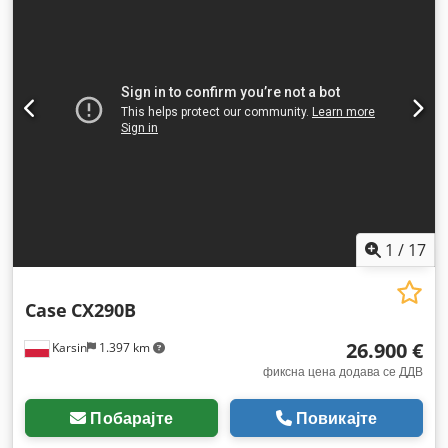
1
/
17
Case
CX290B
26.900 €
Karsin
1.397 km
фиксна цена додава се ДДВ
Побарајте
Повикајте