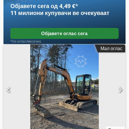
Објавете сега од 4,49 €
*
11 милиони купувачи
ве очекуваат
Објавете оглас сега
*по оглас/месечно
Мал оглас