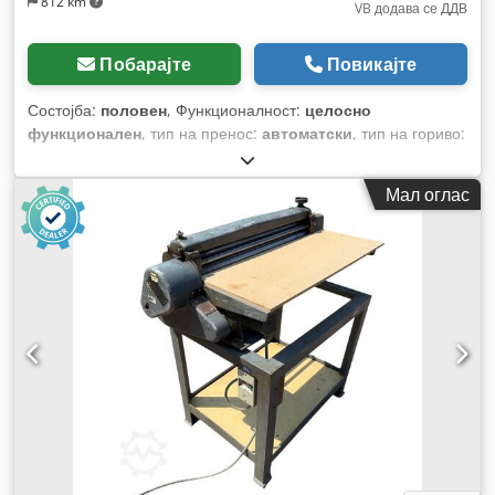
812 km
VB додава се ДДВ
Побарајте
Повикајте
Состојба:
половен
, Функционалност:
целосно
функционален
, тип на пренос:
автоматски
, тип на гориво:
дизел
, работна тежина:
7.500 кг
, конфигурација на оските:
4x2
, прва регистрација:
10/1977
, Година на изградба:
1977
,
Мал оглас
Опрема:
хидраулични системи
,