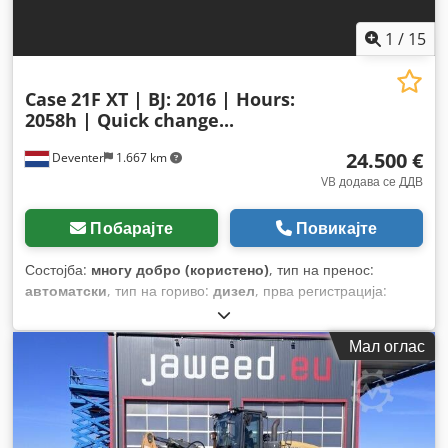
1
/
15
Case
21F XT | BJ: 2016 | Hours:
2058h | Quick change...
24.500 €
Deventer
1.667 km
VB додава се ДДВ
Побарајте
Повикајте
Состојба:
многу добро (користено)
, тип на пренос:
автоматски
, тип на гориво:
дизел
, прва регистрација:
06/2016
, Година на изградба:
2016
, работни часови:
2.058
h
, Опрема:
кабина
,
Мал оглас