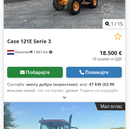
1
/
15
Case
121E Serie 3
18.500 €
Deventer
1.667 km
VB додава се ДДВ
Побарајте
Повикајте
Состојба:
многу добро (користено)
, моќ:
47 kW (63,90
коњски сили)
, тип на гориво:
дизел
, Година на изградба:
2012
, работни часови:
1.060 h
,
Мал оглас