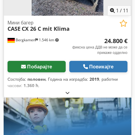
1
/
11
Мини багер
CASE
CX 26 C mit Klima
24.800 €
Bergkamen
1.546 km
фиксна цена ДДВ не може да се
прикаже одделно
Побарајте
Повикајте
Состојба:
половен
, Година на изградба:
2019
, работни
часови:
1.360 h
,