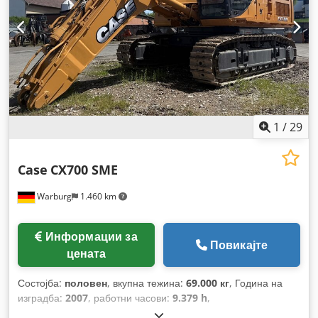
1
/
29
Case
CX700 SME
Warburg
1.460 km
Информации за
Повикајте
цената
Состојба:
половен
, вкупна тежина:
69.000 кг
, Година на
изградба:
2007
, работни часови:
9.379 h
,