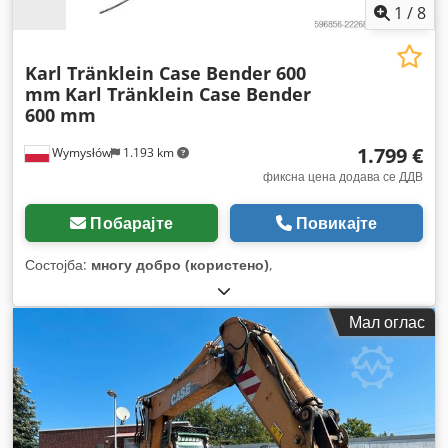
1
/
8
Karl Tränklein Case Bender 600
mm
Karl Tränklein Case Bender
600 mm
1.799 €
Wymysłów
1.193 km
фиксна цена додава се ДДВ
Побарајте
Повикајте
Состојба:
многу добро (користено)
,
Мал оглас