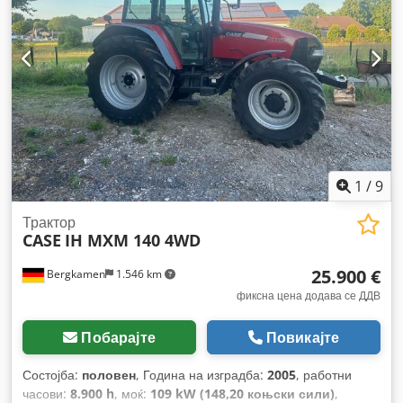
1
/
9
Трактор
CASE
IH MXM 140 4WD
25.900 €
Bergkamen
1.546 km
фиксна цена додава се ДДВ
Побарајте
Повикајте
Состојба:
половен
, Година на изградба:
2005
, работни
часови:
8.900 h
, моќ:
109 kW (148,20 коњски сили)
,