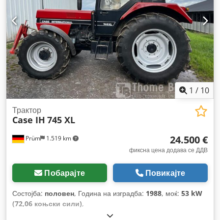
1
/
10
Трактор
Case IH
745 XL
24.500 €
Prüm
1.519 km
фиксна цена додава се ДДВ
Побарајте
Повикајте
Состојба:
половен
, Година на изградба:
1988
, моќ:
53 kW
(72,06 коњски сили)
,