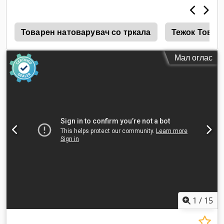
3
Товарен натоварувач со тркала
Тежок Товар
Мал оглас
1
/
15