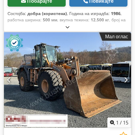
Побарајте
Повикајте
Состојба:
добра (користена)
, Година на изградба:
1986
,
работна ширина:
500 мм
, вкупна тежина:
12.500 кг
, број на
машина/возило:
017128
,
Мал оглас
1
/
15