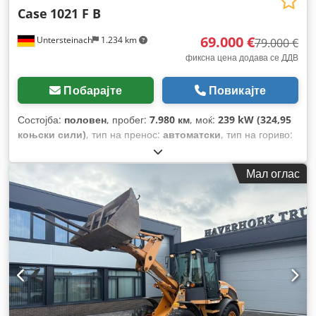
Case
1021 F B
69.000 €
Untersteinach
1.234 km
79.000 €
фиксна цена додава се ДДВ
Побарајте
Повикајте
Состојба:
половен
, пробег:
7.980 км
, моќ:
239 kW (324,95
коњски сили)
, тип на пренос:
автоматски
, тип на гориво:
дизел
, боја:
жолта
, прва регистрација:
01/2013
, Година на
изградба:
2013
, Опрема:
клима уред
,
Мал оглас