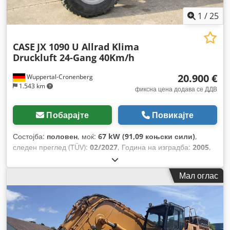
1
/
25
CASE
JX 1090 U Allrad Klima
Druckluft 24-Gang 40Km/h
20.900 €
Wuppertal-Cronenberg
1.543 km
фиксна цена додава се ДДВ
Побарајте
Повикајте
Состојба:
половен
, моќ:
67 kW (91,09 коњски сили)
,
следен преглед (TÜV):
02/2027
, Година на изградба:
2005
,
работни часови:
9.560 h
, Опрема:
кабина, клима уред,
погон на сите тркала
,
Мал оглас