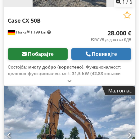
1
/
6
Case
CX 50B
28.000 €
Horka
1.199 km
EXW VB додава се ДДВ
Побарајте
Повикајте
Состојба:
многу добро (користено)
, Функционалност:
целосно функционален
, моќ:
31,5 kW (42,83 коњски
сили)
, тип на гориво:
дизел
, боја:
оригинал
, вкупна
тежина:
4.945 кг
, состојба на синџирот:
60 процент
, Година
Мал оглас
на изградба:
2012
, работни часови:
4.490 h
, Опрема:
кабина
,