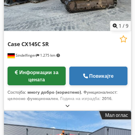
1
/
9
Case
CX145C SR
Sindelfingen
1.275 km
Информации за
Повикајте
цената
Состојба:
многу добро (користено)
, Функционалност:
целосно функционален
, Година на изградба:
2016
,
работни часови:
11.500 h
,
Мал оглас