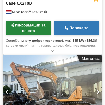
Case
CX210B
Middelbeers
1.667 km
Информации за
Повикајте
цената
Состојба:
многу добро (користено)
, моќ:
115 kW (156,36
коњски сили)
, тип на гориво:
дизел
, боја:
портокалова
,
прва регистрација:
07/2013
, Година на изградба:
2012
,
работни часови:
15.109 h
,
Мал оглас