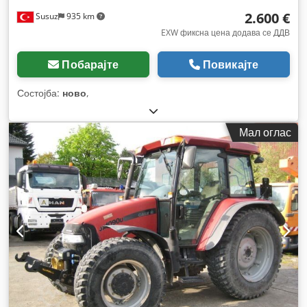
2.600 €
Susuz
935 km
EXW фиксна цена додава се ДДВ
Побарајте
Повикајте
Состојба:
ново
,
Мал оглас