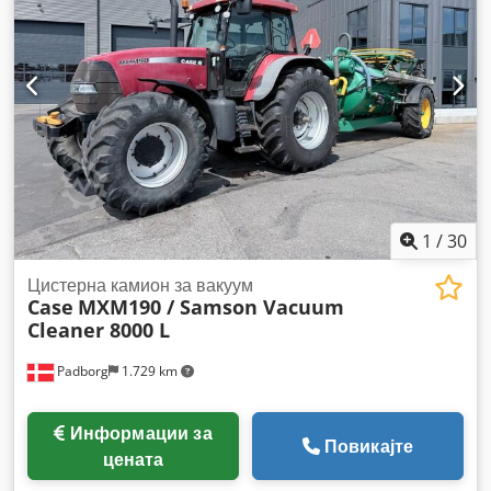
1
/
30
Цистерна камион за вакуум
Case
MXM190 / Samson Vacuum
Cleaner 8000 L
Padborg
1.729 km
Информации за
Повикајте
цената