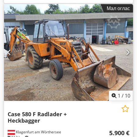
Мал оглас
1
/
10
Case 580 F Radlader +
Heckbagger
5.900 €
Klagenfurt am Wörthersee