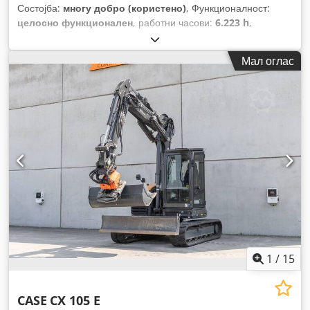
Состојба:
многу добро (користено)
, Функционалност:
целосно функционален
, работни часови:
6.223 h
,
Мал оглас
1
/
15
CASE
CX 105 E