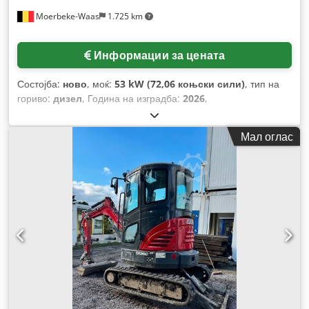
Moerbeke-Waas
1.725 km
Информации за цената
Состојба:
ново
, моќ:
53 kW (72,06 коњски сили)
, тип на
гориво:
дизел
, Година на изградба:
2026
,
Мал оглас