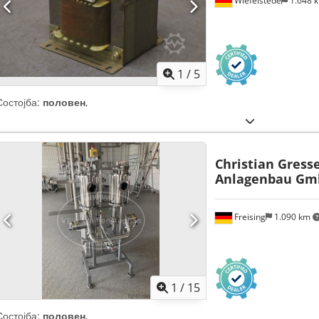
Wiefelstede
1.648 
1
/
5
Состојба:
половен
,
Christian Gress
Anlagenbau G
Freising
1.090 km
1
/
15
Состојба:
половен
,