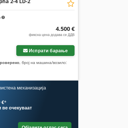
pha 2-4 LD-2
m
4.500 €
фиксна цена додава се ДДВ
Испрати барање
проверено
, број на машина/возило:
ристена механизација
 €
*
и
ве очекуваат
Објавете оглас сега