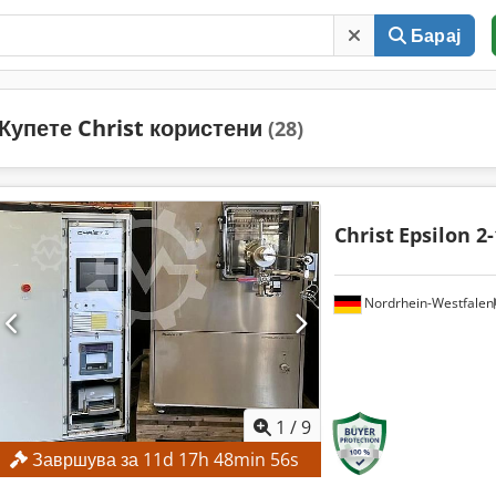
Барај
Купете Christ користени
(28)
Christ
Epsilon 2
Nordrhein-Westfalen
1
/
9
Завршува за
11
d
17
h
48
min
55
s