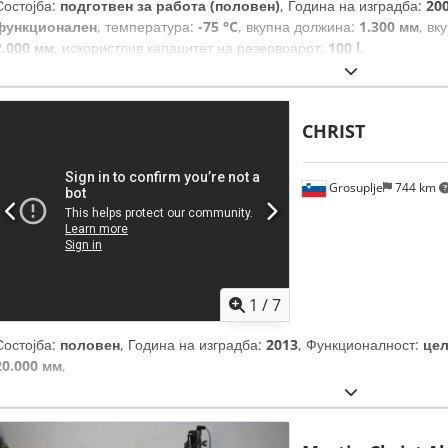
Состојба:
подготвен за работа (половен)
, Година на изградба:
20
функционален
, температура:
-75 °C
, вкупна должина:
1.300 мм
, вк
2.000 мм
, искористлив капацитет на резервоарот:
100 l
,
CHRIST
Grosuplje
744 km
1
/
7
Состојба:
половен
, Година на изградба:
2013
, Функционалност:
це
20.000 мм
,