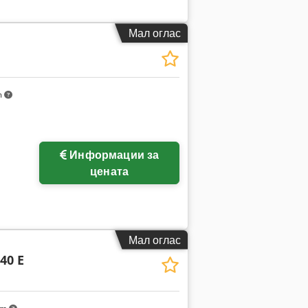
Мал оглас
m
Информации за
цената
Мал оглас
 40 E