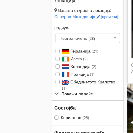
Локација
Вашата откриена локација:
Северна Македонија
(промени)
радиус:
Неограничено
(28)
Германија
(21)
Ирска
(2)
Холандија
(2)
Франција
(1)
Обединетото Кралство
(1)
Покажи повеќе
Состојба
Користено
(28)