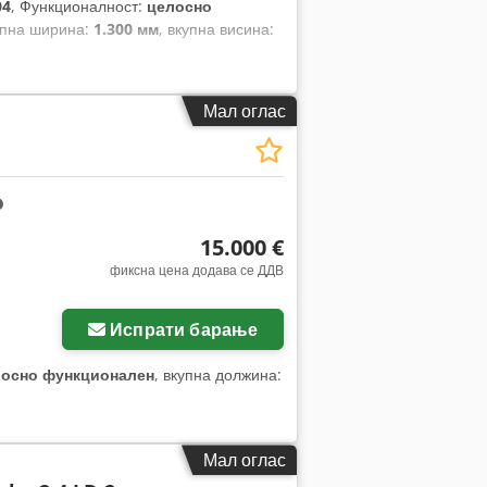
04
, Функционалност:
целосно
упна ширина:
1.300 мм
, вкупна висина:
Мал оглас
15.000 €
фиксна цена додава се ДДВ
Испрати барање
лосно функционален
, вкупна должина:
Мал оглас