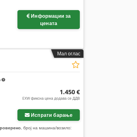
Информации за
цената
Мал оглас
m
1.450 €
EXW фиксна цена додава се ДДВ
Испрати барање
проверено
, број на машина/возило: