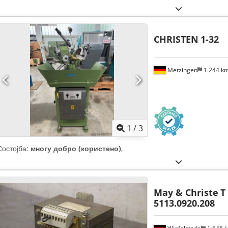
CHRISTEN
1-32
Metzingen
1.244 k
1
/
3
Состојба:
многу добро (користено)
,
May & Christe
T
5113.0920.208