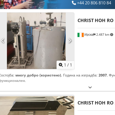
+44 20 806 810 84
CHRIST
HOH RO 2
Ирска
2.487 km
Побарајте повеќе
сли
1
/
1
Состојба:
многу добро (користено)
, Година на изградба:
2007
, Фу
функционален
,
CHRIST
HOH RO 2