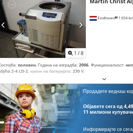
Martin Christ
Al
Eindhoven
1.654 k
1
/
8
Состојба:
половен
, Година на изградба:
2006
, Функционалност:
не
Alpha 2-4 LD-2
, напон на батеријата:
230 V
,
Продадете веднаш ко
Објавете сега од 4,49
11 милиони купувач
Информирајте се сега