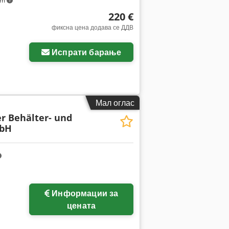
km
220 €
фиксна цена додава се ДДВ
Испрати барање
Мал оглас
er Behälter- und
mbH
Информации за
цената