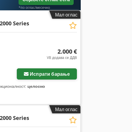
*по оглас/месечно
Мал оглас
000 Series
2.000 €
VB додава се ДДВ
ки
Испрати барање
нкционалност:
целосно
Мал оглас
000 Series