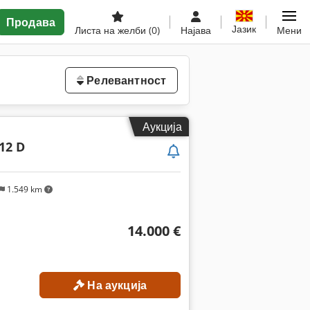
Продава
Јазик
Листа на желби
(0)
Најава
Мени
Релевантност
Аукција
-12 D
1.549 km
14.000 €
На аукција