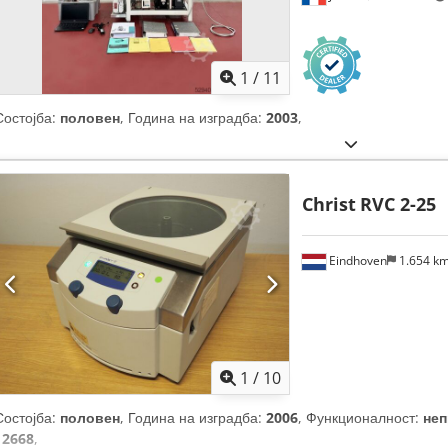
1
/
11
Состојба:
половен
, Година на изградба:
2003
,
Christ
RVC 2-25
Eindhoven
1.654 k
1
/
10
Состојба:
половен
, Година на изградба:
2006
, Функционалност:
не
12668
,