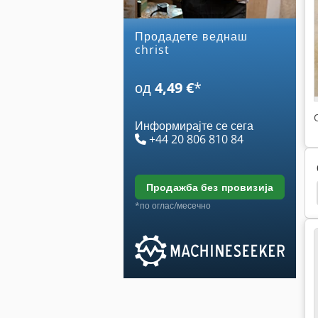
Продадете веднаш
christ
од
4,49 €
*
Информирајте се сега
+44 20 806 810 84
продажба без провизија
 Сушари
Ventrac 3200
Martin Transline 1228
*по оглас/месечно