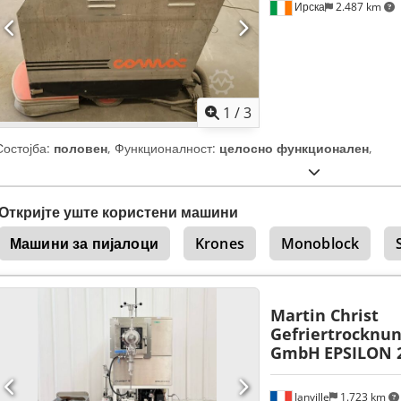
Ирска
2.487 km
1
/
3
Состојба:
половен
, Функционалност:
целосно функционален
,
Откријте уште користени машини
Машини за пијалоци
Krones
Monoblock
Martin Christ
Gefriertrocknu
GmbH
EPSILON 
Janville
1.723 km