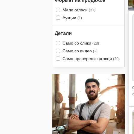
Формат на продажба
Мали огласи
(27)
Аукции
(1)
Детали
Само со слики
(28)
Само со видео
(2)
Само проверени трговци
(20)