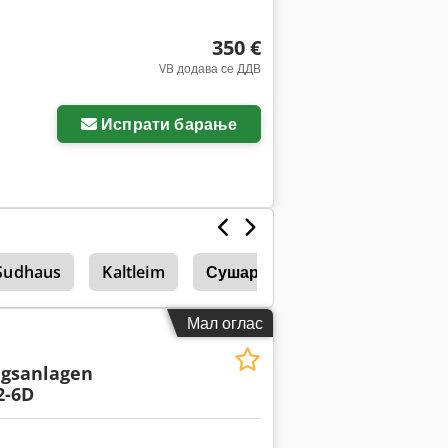
350 €
VB додава се ДДВ
Испрати барање
Sudhaus
Kaltleim
Сушари
Адсорпциони С
Мал оглас
ngsanlagen
2-6D