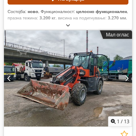
Состојба:
ново
, Функционалност:
целосно функционален
,
празна тежина:
3.200 кг
, висина на подигнување:
3.270 мм
,
Година на изградба:
2026
, работни часови:
1 h
, носење
капацитет:
800 кг
, број на машина/возило:
250815
,
Мал оглас
1
/
13