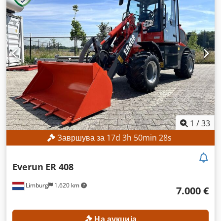
1
/
33
Завршува за
17
d
3
h
50
min
28
s
Everun
ER 408
Limburg
1.620 km
7.000 €
На аукција