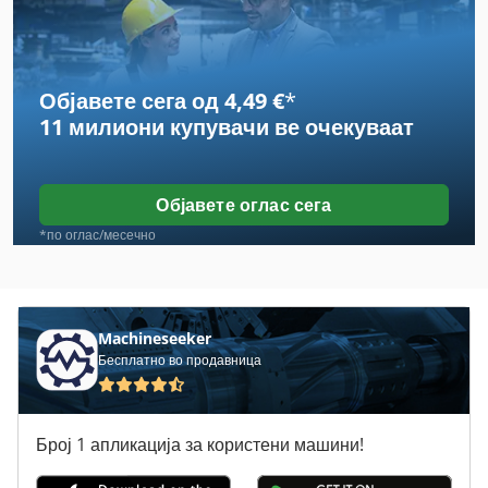
Ema 201
Emcomat 14
Објавете сега од 4,49 €
*
Emcomat 14 D
11 милиони купувачи
ве очекуваат
Emcomat 20 D
Emu 200
Објавете оглас сега
Er 06
*по оглас/месечно
Er 08
Everun
Machineseeker
Бесплатно во продавница
Ga 11 Ff
Gx 11 Ff
Број 1 апликација за користени машини!
Jungheinrich Eme 12