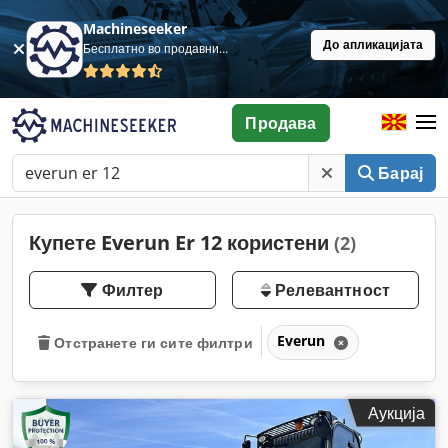
Machineseeker
До апликацијата
Бесплатно во продавница
Продава
Барај
Купете Everun Er 12 користени
(2)
Филтер
Релевантност
Everun
Отстранете ги сите филтри
Аукција