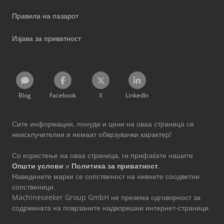
Правила на пазарот
Изјава за приватност
Blog
Facebook
X
LinkedIn
Сите информации, понуди и цени на оваа страница се
неисклучителни и немаат обврзувачки карактер!
Со користење на оваа страница, ги прифаќате нашите
Општи услови
и
Политика за приватност
.
Наведените марки се сопственост на нивните соодветни
сопственици.
Machineseeker Group GmbH не презема одговорност за
содржината на поврзаните надворешни интернет-страници.