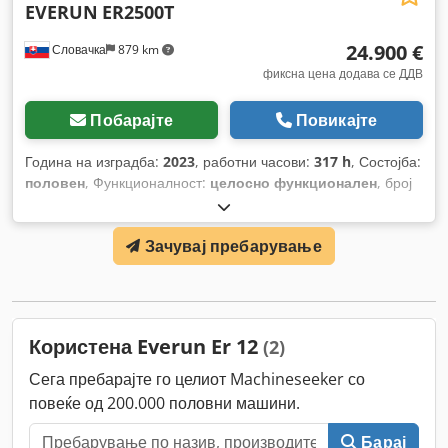
EVERUN
ER2500T
24.900 €
Словачка
879 km
фиксна цена додава се ДДВ
Побарајте
Повикајте
Година на изградба:
2023
, работни часови:
317 h
, Состојба:
половен
, Функционалност:
целосно функционален
, број
на машина/возило:
ZN0012
,
Зачувај пребарување
Користена Everun Er 12
(2)
Сега пребарајте го целиот Machineseeker со
повеќе од 200.000 половни машини.
Барај