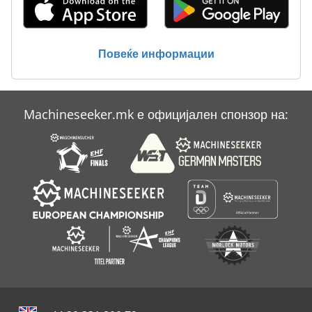
Linde E 12
Tak 18
Повеќе информации
Tnl 12
Unimat 23 E
Machineseeker.mk е официјален спонзор на:
Upright Tm 12
Статистика На Ent