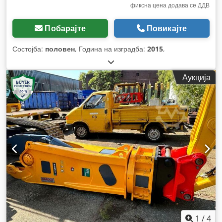
фиксна цена додава се ДДВ
Побарајте
Повикајте
Состојба:
половен
, Година на изградба:
2015
,
Аукција
1
/
4