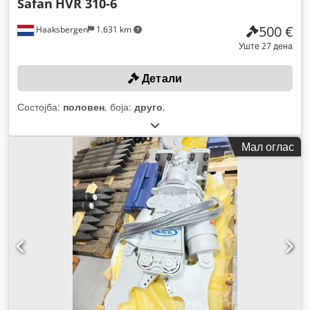
Safan
HVR 310-6
500 €
Haaksbergen
1.631 km
Уште 27 дена
Детали
Состојба:
половен
, боја:
друго
,
Мал оглас