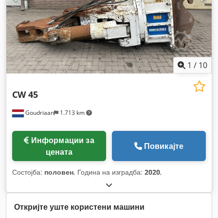
1
/
10
CW 45
Goudriaan
1.713 km
Информации за
Повикајте
цената
Состојба:
половен
, Година на изградба:
2020
,
Откријте уште користени машини