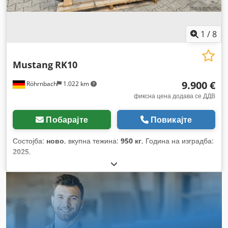
1
/
8
Mustang
RK10
9.900 €
Röhrnbach
1.022 km
фиксна цена додава се ДДВ
Побарајте
Повикајте
Состојба:
ново
, вкупна тежина:
950 кг
, Година на изградба:
2025
,