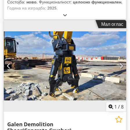
Состојба:
ново
, Функционалност:
целосно функционален
,
Година на изградба:
2025
,
Мал оглас
1
/
8
Galen
Demolition