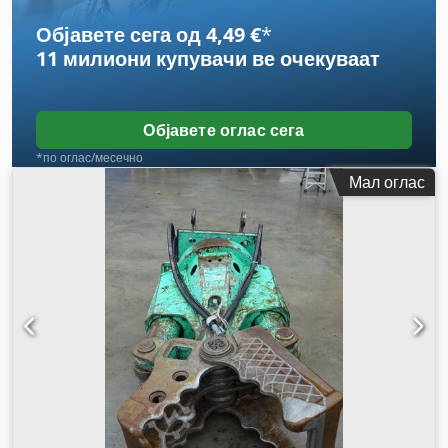
Објавете сега од 4,49 €
*
11 милиони купувачи
ве очекуваат
Објавете оглас сега
*по оглас/месечно
Мал оглас