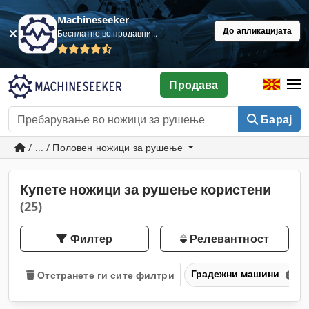
Machineseeker
До апликацијата
Бесплатно во продавница
Продава
Барај
/ ... / Половен ножици за рушење
Купете ножици за рушење користени
(25)
Филтер
Релевантност
Градежни машини
Отстранете ги сите филтри