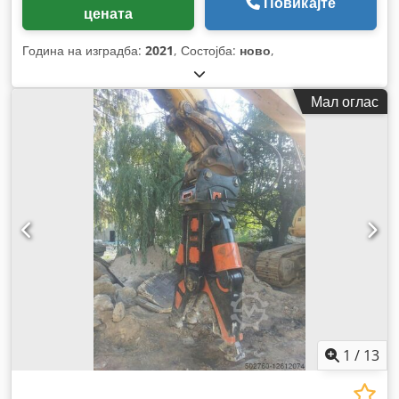
Повикајте
цената
Година на изградба:
2021
, Состојба:
ново
,
Мал оглас
1
/
13