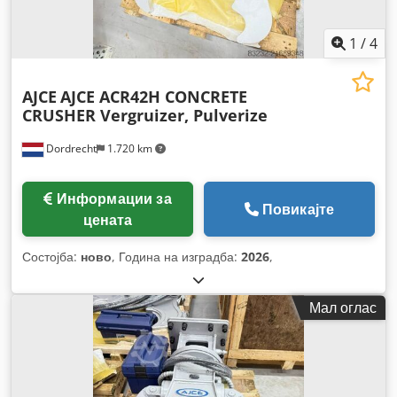
1
/
4
AJCE
AJCE ACR42H CONCRETE
CRUSHER Vergruizer, Pulverize
Dordrecht
1.720 km
Информации за
Повикајте
цената
Состојба:
ново
, Година на изградба:
2026
,
Мал оглас