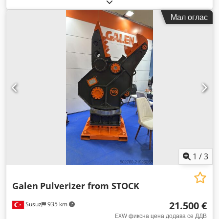
Мал оглас
1
/
3
Galen
Pulverizer from STOCK
21.500 €
Susuz
935 km
EXW фиксна цена додава се ДДВ