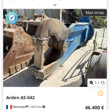
Мал оглас
1
/
15
Arden
AS-042
46.400 €
Франција
1.643 km