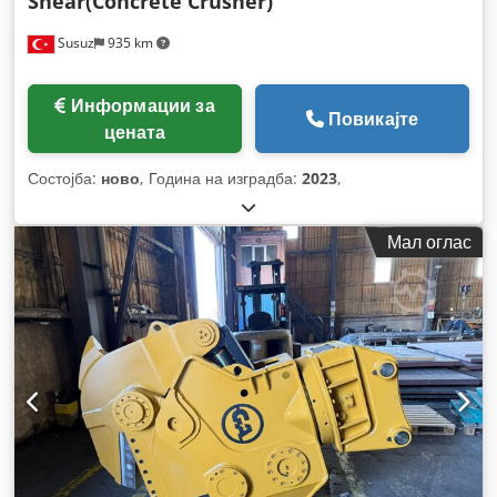
Shear(Concrete Crusher)
Susuz
935 km
Информации за
Повикајте
цената
Состојба:
ново
, Година на изградба:
2023
,
Мал оглас