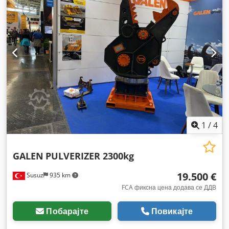
1
/
4
GALEN
PULVERIZER 2300kg
19.500 €
Susuz
935 km
FCA фиксна цена додава се ДДВ
Побарајте
Повикајте