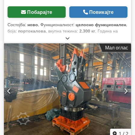
Побарајте
Повикајте
Состојба:
ново
, Функционалност:
целосно функционален
,
боја:
портокалова
, вкупна тежина:
2.300 кг
, Година на
изградба:
2025
,
Мал оглас
1
/
2