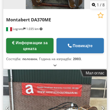
1
/
8
Montabert
DA370ME
Lograto
1.035 km
Информации за
Повикајте
цената
Состојба:
половен
, Година на изградба:
2003
,
Мал оглас