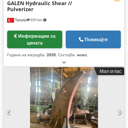
GALEN
Hydraulic Shear //
Pulverizer
Турција
935 km
Информации за
Повикајте
цената
Година на изградба:
2020
, Состојба:
ново
,
Мал оглас