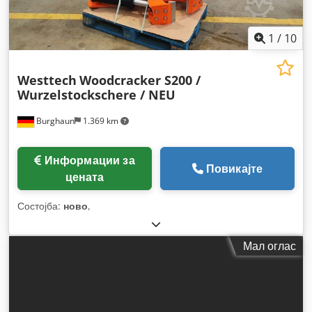
1
/
10
Westtech
Woodcracker S200 /
Wurzelstockschere / NEU
Burghaun
1.369 km
Информации за
Повикајте
цената
Состојба:
ново
,
Мал оглас