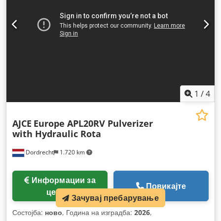
1
/
4
AJCE
Europe APL20RV Pulverizer
with Hydraulic Rota
Dordrecht
1.720 km
Информации за
Повикајте
цената
Зачувај пребарување
Состојба:
ново
, Година на изградба:
2026
,