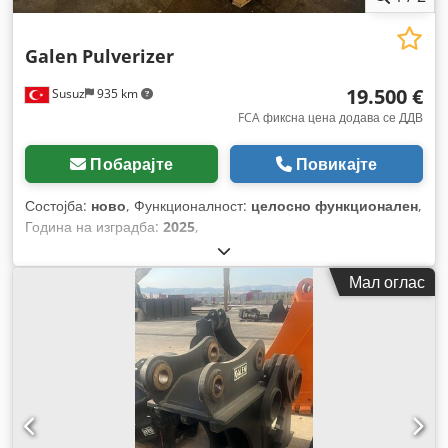
Galen
Pulverizer
19.500 €
Susuz
935 km
FCA фиксна цена додава се ДДВ
Побарајте
Повикајте
Состојба:
ново
, Функционалност:
целосно функционален
,
Година на изградба:
2025
,
Мал оглас