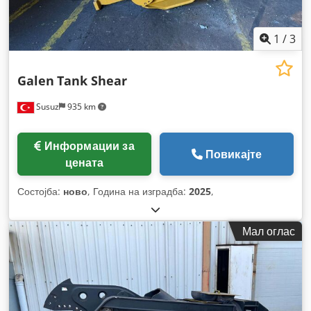
1
/
3
Galen
Tank Shear
Susuz
935 km
Информации за
Повикајте
цената
Состојба:
ново
, Година на изградба:
2025
,
Мал оглас