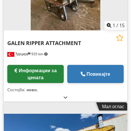
1
/
15
GALEN
RIPPER ATTACHMENT
Турција
935 km
Информации за
Повикајте
цената
Состојба:
ново
,
Мал оглас