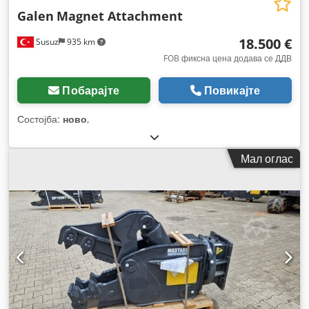
Galen
Magnet Attachment
18.500 €
Susuz
935 km
FOB фиксна цена додава се ДДВ
Побарајте
Повикајте
Состојба:
ново
,
Мал оглас