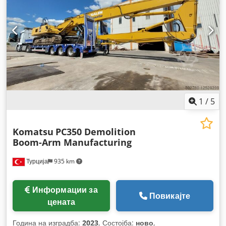
1
/
5
Komatsu
PC350 Demolition
Boom-Arm Manufacturing
Турција
935 km
Информации за
Повикајте
цената
Година на изградба:
2023
, Состојба:
ново
,