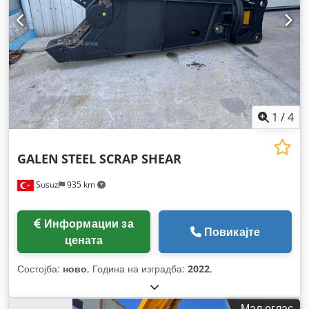
1
/
4
GALEN
STEEL SCRAP SHEAR
Susuz
935 km
Информации за
Повикајте
цената
Состојба:
ново
, Година на изградба:
2022
,
Мал оглас