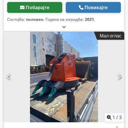
Побарајте
Повикајте
Состојба:
половен
, Година на изградба:
2021
,
Мал оглас
1
/
3