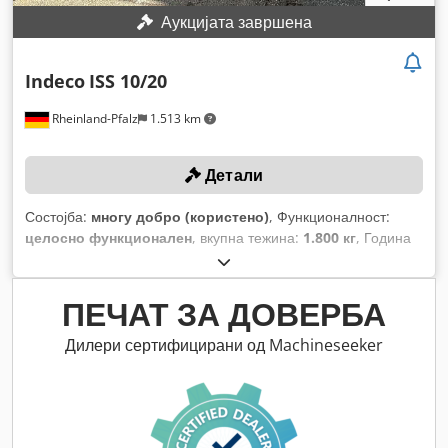
Аукцијата завршена
Indeco
ISS 10/20
Rheinland-Pfalz
1.513 km
Детали
Состојба:
многу добро (користено)
, Функционалност:
целосно функционален
, вкупна тежина:
1.800 кг
, Година
на изградба:
2024
, работен притисок:
400 греда
, број на
машина/возило:
S10 00164
,
ПЕЧАТ ЗА ДОВЕРБА
Дилери сертифицирани од Machineseeker