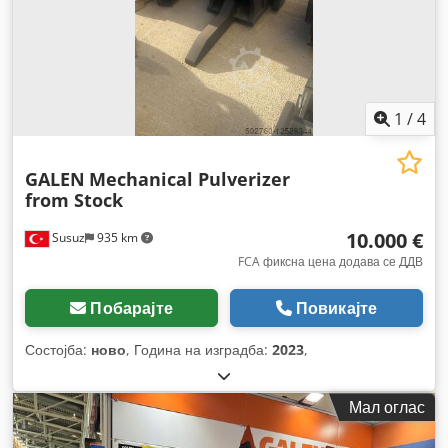
1
/
4
GALEN
Mechanical Pulverizer
from Stock
10.000 €
Susuz
935 km
FCA фиксна цена додава се ДДВ
Побарајте
Повикајте
Состојба:
ново
, Година на изградба:
2023
,
Мал оглас