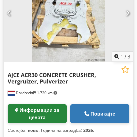
1
/
3
AJCE
ACR30 CONCRETE CRUSHER,
Vergruizer, Pulverizer
Dordrecht
1.720 km
Информации за
Повикајте
цената
Состојба:
ново
, Година на изградба:
2026
,