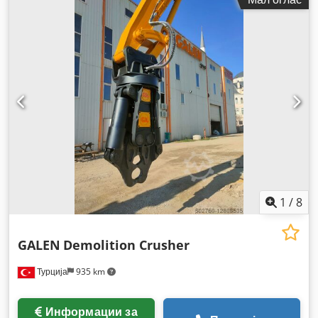
1
/
8
GALEN
Demolition Crusher
Турција
935 km
Информации за