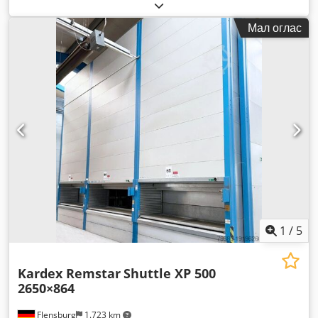
5.980 мм
, вкупна ширина:
3.380 мм
, вкупна должина:
3.074
мм
, носеќки капацитет по складишна секција:
460 кг
,
Мал оглас
влезен напон:
400 V
,
1
/
5
Kardex Remstar
Shuttle XP 500
2650×864
Flensburg
1.723 km