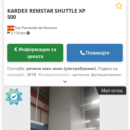
KARDEX REMSTAR
SHUTTLE XP
500
San Fernando de Henares
2.116 km
Информации за
Повикајте
цената
Состојба:
речиси како ново (употребувано)
, Година на
изградба:
2018
, Функционалност:
целосно функционален
,
Мал оглас