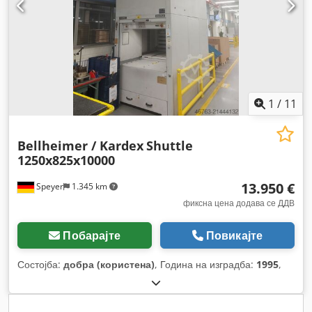
1
/
11
Bellheimer / Kardex
Shuttle
1250x825x10000
13.950 €
Speyer
1.345 km
фиксна цена додава се ДДВ
Побарајте
Повикајте
Состојба:
добра (користена)
, Година на изградба:
1995
,