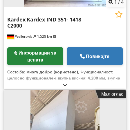
1
/
4
Kardex
Kardex IND 351- 1418
C2000
Weilerswist
1.528 km
Информации за
Повикајте
цената
Состојба:
многу добро (користено)
, Функционалност:
целосно функционален
, вкупна висина:
4.200 мм
, вкупна
ширина:
3.620 мм
, вкупна должина:
1.760 мм
, носеќки
капацитет по складишна секција:
350 кг
, градежна ширина:
Мал оглас
3.050 мм
, времетраење на гаранцијата:
12 месеци
,
Опрема:
безбедносна светлосна завеса
,