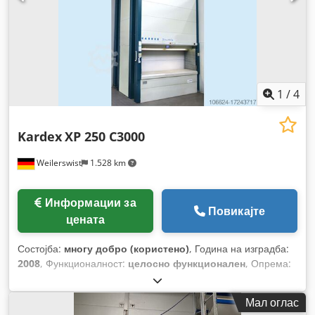
1
/
4
Kardex
XP 250 C3000
Weilerswist
1.528 km
Информации за
Повикајте
цената
Состојба:
многу добро (користено)
, Година на изградба:
2008
, Функционалност:
целосно функционален
, Опрема:
документација / прирачник
,
Мал оглас