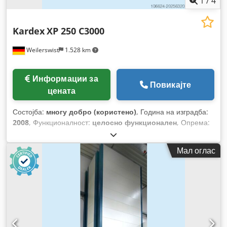
1
/
4
Kardex
XP 250 C3000
Weilerswist
1.528 km
Информации за
Повикајте
цената
Состојба:
многу добро (користено)
, Година на изградба:
2008
, Функционалност:
целосно функционален
, Опрема:
документација / прирачник
,
Мал оглас