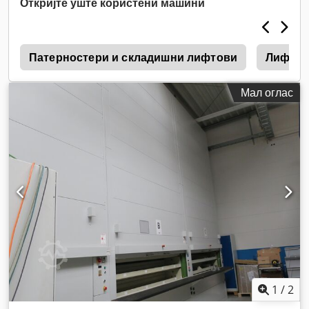
Откријте уште користени машини
H
Патерностери и складишни лифтови
Лифто
Мал оглас
1
/
2