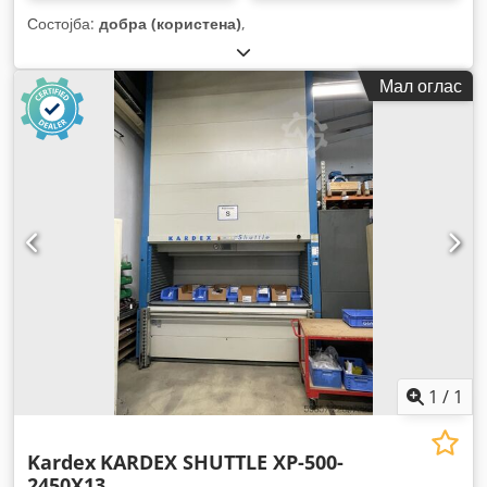
Состојба:
добра (користена)
,
Мал оглас
1
/
1
Kardex
KARDEX SHUTTLE XP-500-
2450X13