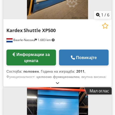
1
/
6
Kardex
Shuttle XP500
Baarle-Nassau
1.683 km
Информации за
Повикајте
цената
Состојба:
половен
, Година на изградба:
2011
,
Функционалност:
целосно функционален
, вкупна висина:
8.550 мм
, вкупна ширина:
3.380 мм
, вкупна должина:
3.074
мм
, носеќки капацитет по складишна секција:
460 кг
,
Мал оглас
влезен напон:
400 V
,