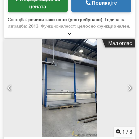
Повикајте
цената
Состојба:
речиси како ново (употребувано)
, Година на
изградба:
2013
, Функционалност:
целосно функционален
,
вкупна висина:
7.385 мм
, вкупна ширина:
1.471 мм
, вкупна
должина:
3.275 мм
,
Мал оглас
1
/
8