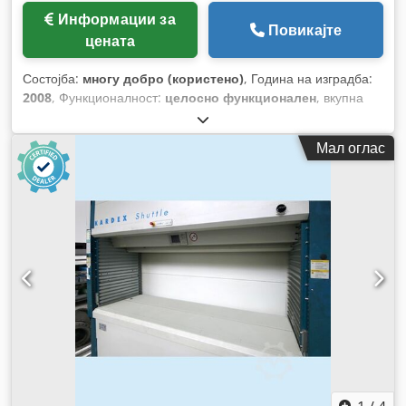
Информации за
Повикајте
цената
Состојба:
многу добро (користено)
, Година на изградба:
2008
, Функционалност:
целосно функционален
, вкупна
висина:
4.950 мм
, вкупна ширина:
3.380 мм
, вкупна
должина:
3.075 мм
, висина на масата:
833 мм
, Опрема:
Мал оглас
безбедносна светлосна завеса
,