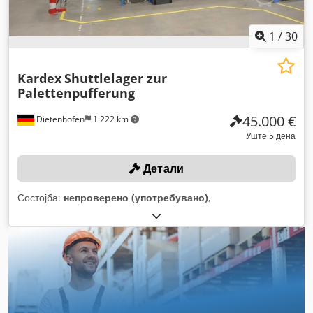
1
/
30
Kardex
Shuttlelager zur
Palettenpufferung
45.000 €
Dietenhofen
1.222 km
Уште 5 дена
Детали
Состојба:
непроверено (употребувано)
,