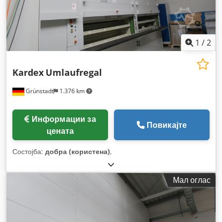
1
/
2
Kardex
Umlaufregal
Grünstadt
1.376 km
Информации за
Повикајте
цената
Состојба:
добра (користена)
,
Мал оглас