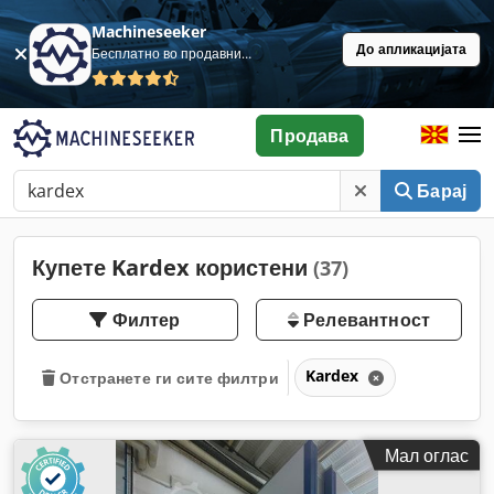
Machineseeker
До апликацијата
Бесплатно во продавница
Продава
Барај
Купете Kardex користени
(37)
Филтер
Релевантност
Kardex
Отстранете ги сите филтри
Мал оглас