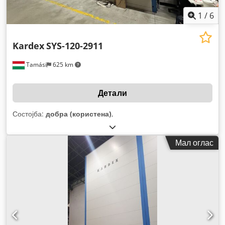
1
/
6
Kardex
SYS-120-2911
Tamási
625 km
Детали
Состојба:
добра (користена)
,
Мал оглас