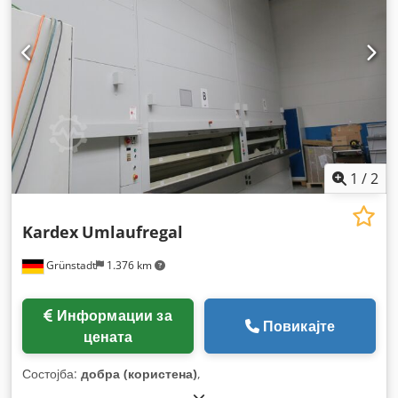
1
/
2
Kardex
Umlaufregal
Grünstadt
1.376 km
Информации за
Повикајте
цената
Состојба:
добра (користена)
,