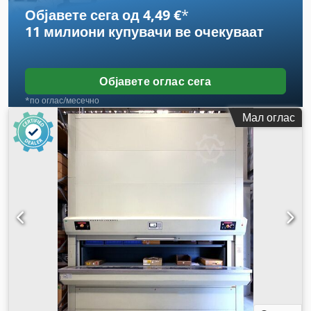
Објавете сега од 4,49 €
*
11 милиони купувачи
ве очекуваат
Објавете оглас сега
*по оглас/месечно
Мал оглас