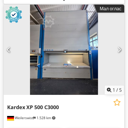
Мал оглас
1
/
5
Kardex
XP 500 C3000
Weilerswist
1.528 km