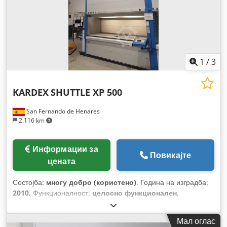
1
/
3
KARDEX
SHUTTLE XP 500
San Fernando de Henares
2.116 km
Информации за
Повикајте
цената
Состојба:
многу добро (користено)
, Година на изградба:
2010
, Функционалност:
целосно функционален
,
Мал оглас