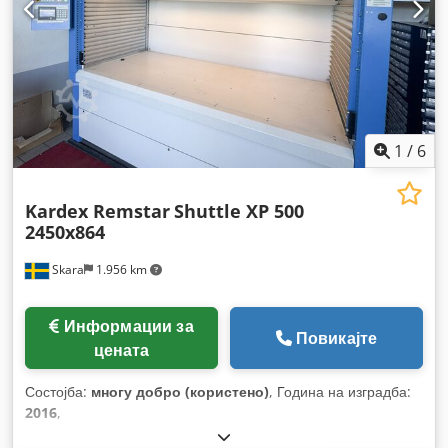
1
/
6
Kardex Remstar
Shuttle XP 500
2450x864
Skara
1.956 km
Информации за
Повикајте
цената
Состојба:
многу добро (користено)
, Година на изградба:
2016
,