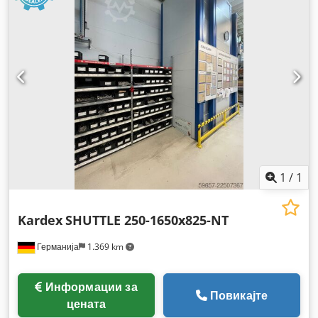
1
/
1
Kardex
SHUTTLE 250-1650x825-NT
Германија
1.369 km
Информации за
Повикајте
цената