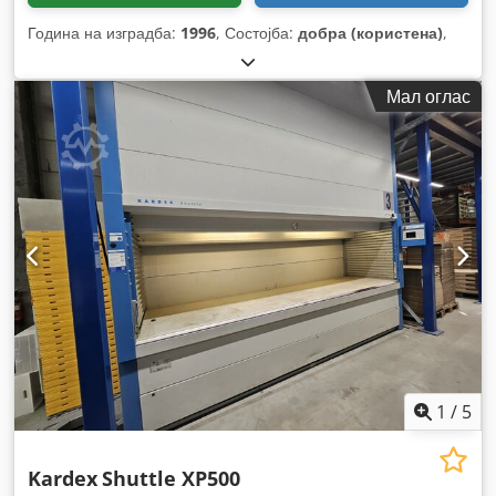
Година на изградба:
1996
, Состојба:
добра (користена)
,
Мал оглас
1
/
5
Kardex
Shuttle XP500