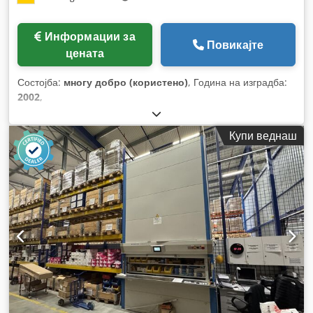
Информации за
Повикајте
цената
Состојба:
многу добро (користено)
, Година на изградба:
2002
,
Купи веднаш