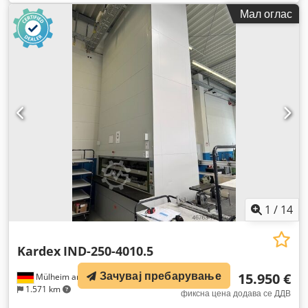
Мал оглас
1
/
14
Kardex
IND-250-4010.5
Зачувај пребарување
15.950 €
Mülheim an der Ruhr
1.571 km
фиксна цена додава се ДДВ