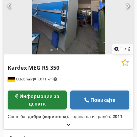
1
/
6
Kardex
MEG RS 350
Ottobrunn
1.071 km
Информации за
Повикајте
цената
Состојба:
добра (користена)
, Година на изградба:
2011
,