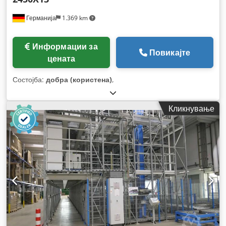
Германија
1.369 km
Информации за
Повикајте
цената
Состојба:
добра (користена)
,
Кликнување