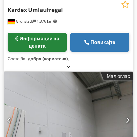
Kardex
Umlaufregal
Grünstadt
1.376 km
Информации за
Повикајте
цената
Состојба:
добра (користена)
,
Мал оглас