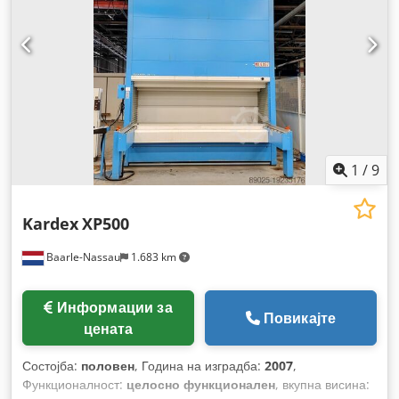
1
/
9
Kardex
XP500
Baarle-Nassau
1.683 km
Информации за
Повикајте
цената
Состојба:
половен
, Година на изградба:
2007
,
Функционалност:
целосно функционален
, вкупна висина: