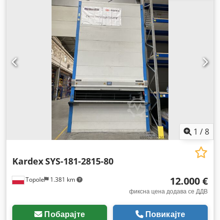
1
/
8
Kardex
SYS-181-2815-80
12.000 €
Topole
1.381 km
фиксна цена додава се ДДВ
Побарајте
Повикајте