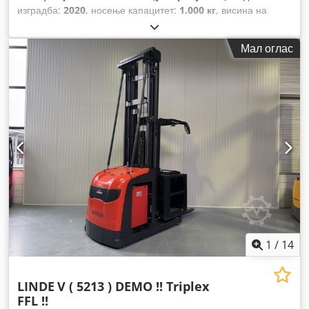
изградба:
2020
, носење капацитет:
1.000 кг
, висина на
подигнување:
4.350 мм
, градежна височина:
2.480 мм
,
работни часови:
415 h
, тип на гориво:
електричен
, тип на
Мал оглас
јарбол:
дуплекс
,
1
/
14
LINDE
V ( 5213 ) DEMO !! Triplex
FFL !!