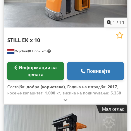
1
/
11
STILL
EK x 10
Wijchen
1.662 km
Информации за
Повикајте
цената
Состојба:
добра (користена)
, Година на изградба:
2017
,
носење капацитет:
1.000 кг
, висина на подигнување:
5.350
мм
, градежна височина:
2.900 мм
, работни часови:
3.324 h
,
тип на гориво:
електричен
,
Мал оглас