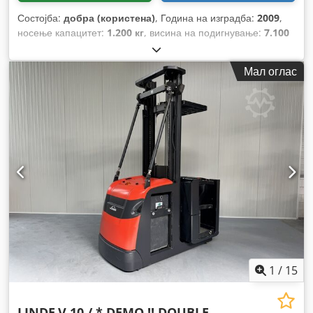
Состојба:
добра (користена)
, Година на изградба:
2009
,
носење капацитет:
1.200 кг
, висина на подигнување:
7.100
мм
, градежна височина:
2.900 мм
, работни часови:
2.962 h
,
тип на гориво:
електричен
, тип на јарбол:
триплекс
,
Мал оглас
1
/
15
LINDE
V 10 / * DEMO !! DOUBLE