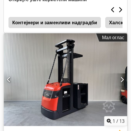
0
Контејнери и заменливи надградби
Халски и
Мал оглас
1
/
13