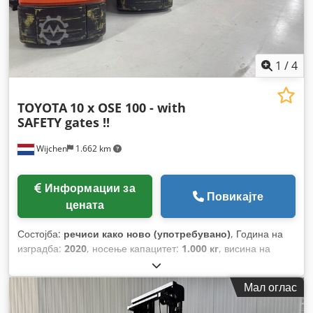
1
/
4
TOYOTA
10 x OSE 100 - with
SAFETY gates !!
Wijchen
1.662 km
Информации за
Повикајте
цената
Состојба:
речиси како ново (употребувано)
, Година на
изградба:
2020
, носење капацитет:
1.000 кг
, висина на
подигнување:
1.880 мм
, градежна височина:
1.560 мм
,
работни часови:
3.102 h
, тип на гориво:
електричен
, тип на
Мал оглас
јарбол:
дуплекс
,