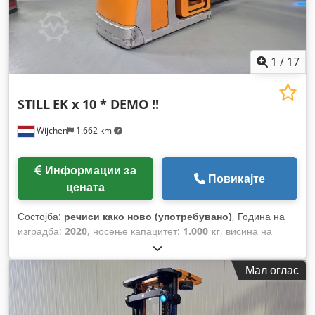
1
/
17
STILL
EK x 10 * DEMO !!
Wijchen
1.662 km
Информации за
Повикајте
цената
Состојба:
речиси како ново (употребувано)
, Година на
изградба:
2020
, носење капацитет:
1.000 кг
, висина на
подигнување:
4.350 мм
, градежна височина:
2.480 мм
,
работни часови:
413 h
, тип на гориво:
електричен
, тип на
Мал оглас
јарбол:
дуплекс
,