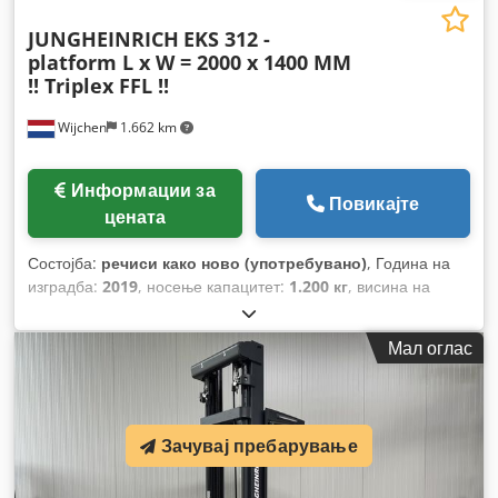
JUNGHEINRICH
EKS 312 -
platform L x W = 2000 x 1400 MM
!! Triplex FFL !!
Wijchen
1.662 km
Информации за
Повикајте
цената
Состојба:
речиси како ново (употребувано)
, Година на
изградба:
2019
, носење капацитет:
1.200 кг
, висина на
подигнување:
6.500 мм
, градежна височина:
3.000 мм
,
работни часови:
1.874 h
, тип на гориво:
електричен
, тип на
Мал оглас
јарбол:
триплекс
,
Зачувај пребарување