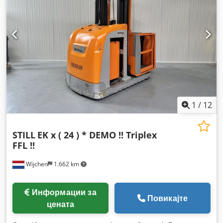
1
/
12
STILL
EK x ( 24 ) * DEMO !! Triplex
FFL !!
Wijchen
1.662 km
Информации за
Повикајте
цената