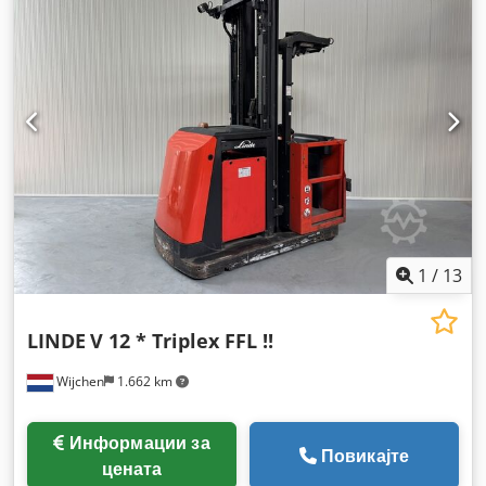
1
/
13
LINDE
V 12 * Triplex FFL !!
Wijchen
1.662 km
Информации за
Повикајте
цената