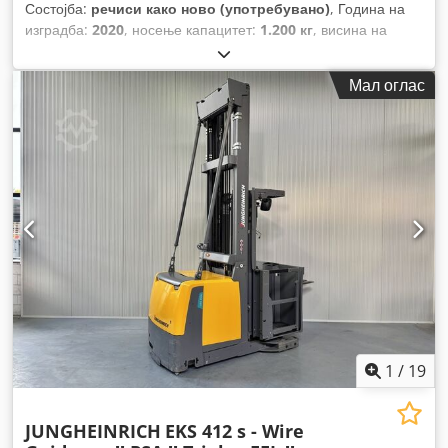
Состојба:
речиси како ново (употребувано)
, Година на
изградба:
2020
, носење капацитет:
1.200 кг
, висина на
подигнување:
9.800 мм
, градежна височина:
3.830 мм
,
работни часови:
4.883 h
, тип на гориво:
електричен
, тип на
Мал оглас
јарбол:
триплекс
,
1
/
19
JUNGHEINRICH
EKS 412 s - Wire