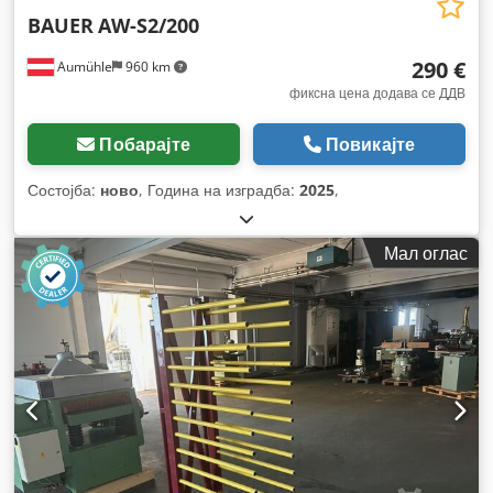
BAUER
AW-S2/200
290 €
Aumühle
960 km
фиксна цена додава се ДДВ
Побарајте
Повикајте
Состојба:
ново
, Година на изградба:
2025
,
Мал оглас