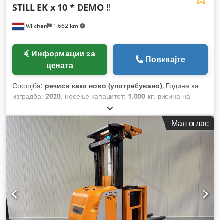
STILL
EK x 10 * DEMO !!
Wijchen
1.662 km
Информации за
Повикајте
цената
Состојба:
речиси како ново (употребувано)
, Година на
изградба:
2020
, носење капацитет:
1.000 кг
, висина на
подигнување:
4.350 мм
, градежна височина:
2.480 мм
,
работни часови:
439 h
, тип на гориво:
електричен
, тип на
Мал оглас
јарбол:
дуплекс
,