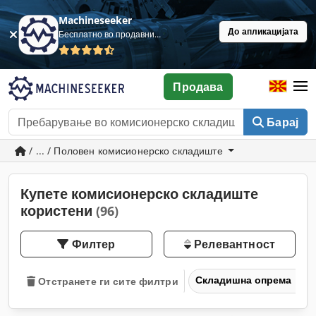
Machineseeker
До апликацијата
Бесплатно во продавница
Продава
Барај
/ ... / Половен комисионерско складиште
Купете комисионерско складиште
користени
(96)
Филтер
Релевантност
Складишна опрема
Отстранете ги сите филтри