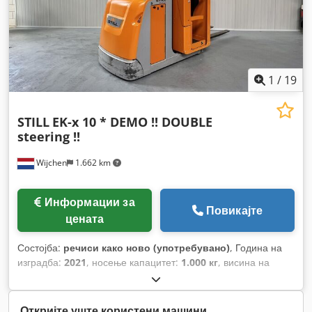
1
/
19
STILL
EK-x 10 * DEMO !! DOUBLE
steering !!
Wijchen
1.662 km
Информации за
Повикајте
цената
Состојба:
речиси како ново (употребувано)
, Година на
изградба:
2021
, носење капацитет:
1.000 кг
, висина на
подигнување:
5.350 мм
, градежна височина:
2.900 мм
,
работни часови:
498 h
, тип на гориво:
електричен
, тип на
јарбол:
дуплекс
,
Откријте уште користени машини