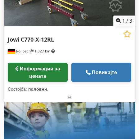
1
/
3
Jowi
C770-X-12RL
Röllbach
1.327 km
Информации за
Повикајте
цената
Состојба:
половен
,