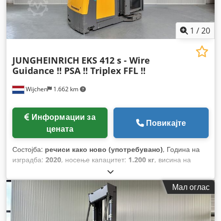
1
/
20
JUNGHEINRICH
EKS 412 s - Wire
Guidance !! PSA !! Triplex FFL !!
Wijchen
1.662 km
Информации за
Повикајте
цената
Состојба:
речиси како ново (употребувано)
, Година на
изградба:
2020
, носење капацитет:
1.200 кг
, висина на
подигнување:
9.800 мм
, градежна височина:
3.830 мм
,
работни часови:
3.869 h
, тип на гориво:
електричен
, тип на
Мал оглас
јарбол:
триплекс
,