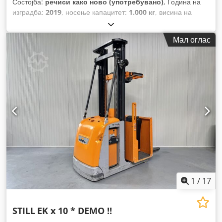
Состојба:
речиси како ново (употребувано)
, Година на
изградба:
2019
, носење капацитет:
1.000 кг
, висина на
подигнување:
5.800 мм
, градежна височина:
2.450 мм
,
работни часови:
955 h
, тип на гориво:
електричен
, тип на
Мал оглас
јарбол:
триплекс
,
1
/
17
STILL
EK x 10 * DEMO !!