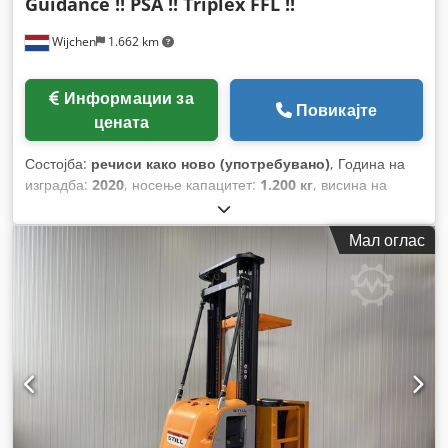
Guidance !! PSA !! Triplex FFL !!
Wijchen
1.662 km
Информации за
Повикајте
цената
Состојба:
речиси како ново (употребувано)
, Година на
изградба:
2020
, носење капацитет:
1.200 кг
, висина на
подигнување:
9.800 мм
, градежна височина:
3.830 мм
,
работни часови:
4.672 h
, тип на гориво:
електричен
, тип на
Мал оглас
јарбол:
триплекс
,