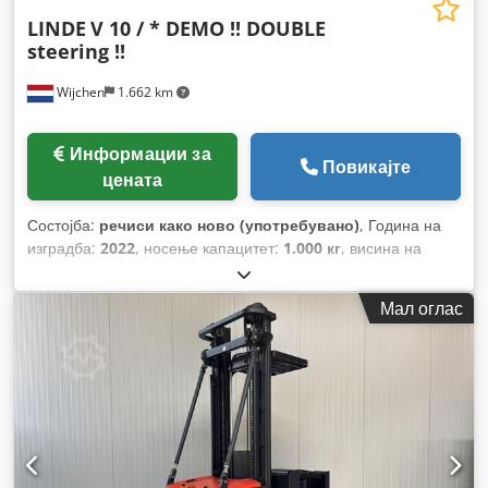
LINDE
V 10 / * DEMO !! DOUBLE
steering !!
Wijchen
1.662 km
Информации за
Повикајте
цената
Состојба:
речиси како ново (употребувано)
, Година на
изградба:
2022
, носење капацитет:
1.000 кг
, висина на
подигнување:
5.350 мм
, градежна височина:
2.900 мм
,
работни часови:
1.033 h
, тип на гориво:
електричен
, тип на
Мал оглас
јарбол:
дуплекс
,