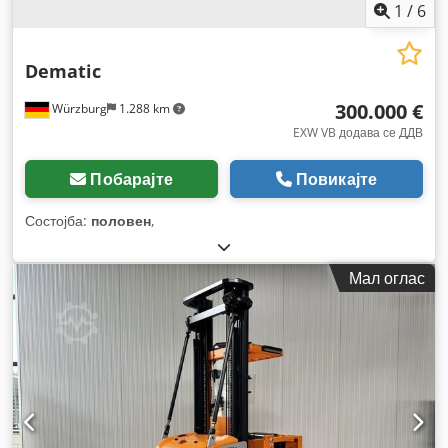
1
/
6
Dematic
300.000 €
Würzburg
1.288 km
EXW VB додава се ДДВ
Побарајте
Повикајте
Состојба:
половен
,
Мал оглас