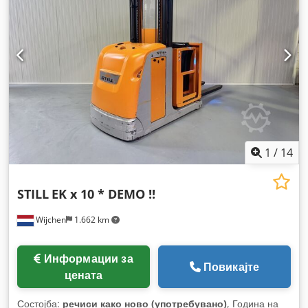
1
/
14
STILL
EK x 10 * DEMO !!
Wijchen
1.662 km
Информации за
Повикајте
цената
Состојба:
речиси како ново (употребувано)
, Година на