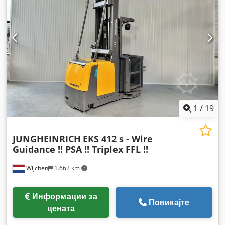
1
/
19
JUNGHEINRICH
EKS 412 s - Wire
Guidance !! PSA !! Triplex FFL !!
Wijchen
1.662 km
Информации за
Повикајте
цената