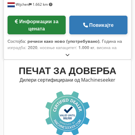
Wijchen
1.662 km
Информации за
Повикајте
цената
Состојба:
речиси како ново (употребувано)
, Година на
изградба:
2020
, носење капацитет:
1.000 кг
, висина на
подигнување:
5.350 мм
, градежна височина:
2.900 мм
,
работни часови:
1.306 h
, тип на гориво:
електричен
, тип на
јарбол:
дуплекс
,
ПЕЧАТ ЗА ДОВЕРБА
Дилери сертифицирани од Machineseeker