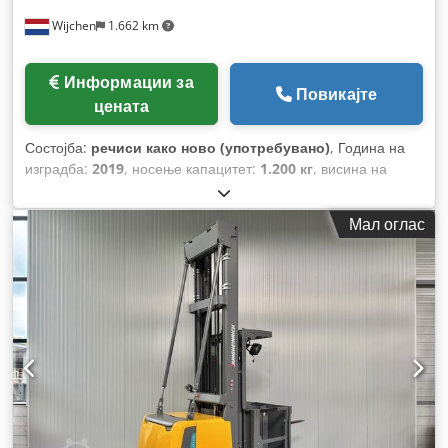
Wijchen
1.662 km
Информации за
Повикајте
цената
Состојба:
речиси како ново (употребувано)
, Година на
изградба:
2019
, носење капацитет:
1.200 кг
, висина на
подигнување:
9.450 мм
, градежна височина:
3.900 мм
,
работни часови:
1.455 h
, тип на гориво:
електричен
, тип на
Мал оглас
јарбол:
триплекс
,