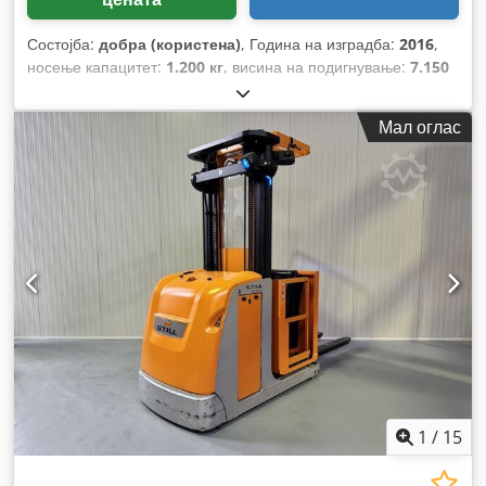
Состојба:
добра (користена)
, Година на изградба:
2016
,
носење капацитет:
1.200 кг
, висина на подигнување:
7.150
мм
, градежна височина:
2.900 мм
, работни часови:
3.475 h
,
тип на гориво:
електричен
, тип на јарбол:
триплекс
,
Мал оглас
1
/
15