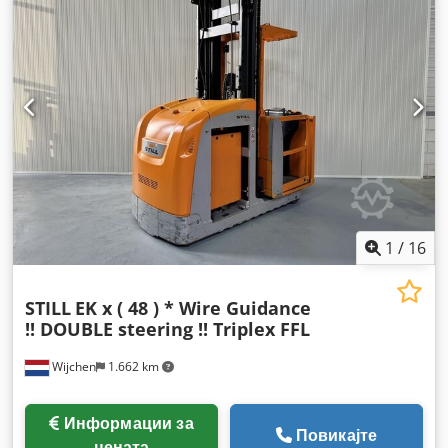
1
/
16
STILL
EK x ( 48 ) * Wire Guidance
!! DOUBLE steering !! Triplex FFL
Wijchen
1.662 km
Информации за
Повикајте
цената