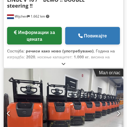
steering !!
Wijchen
1.662 km
Информации за
Повикајте
цената
Состојба:
речиси како ново (употребувано)
, Година на
изградба:
2020
, носење капацитет:
1.000 кг
, висина на
подигнување:
5.350 мм
, градежна височина:
2.899 мм
,
работни часови:
1.478 h
, тип на гориво:
електричен
, тип на
Мал оглас
јарбол:
дуплекс
,