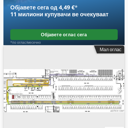
Објавете сега од 4,49 €
*
11 милиони купувачи
ве очекуваат
Објавете оглас сега
*по оглас/месечно
Мал оглас