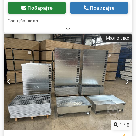
Побарајте
Повикајте
Состојба:
ново
,
Мал оглас
1
/
8