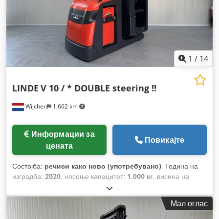
1
/
14
LINDE
V 10 / * DOUBLE steering !!
Wijchen
1.662 km
Информации за
Повикајте
цената
Состојба:
речиси како ново (употребувано)
, Година на
изградба:
2020
, носење капацитет:
1.000 кг
, висина на
подигнување:
5.350 мм
, градежна височина:
2.900 мм
,
работни часови:
1.660 h
, тип на гориво:
електричен
, тип на
Мал оглас
јарбол:
дуплекс
,