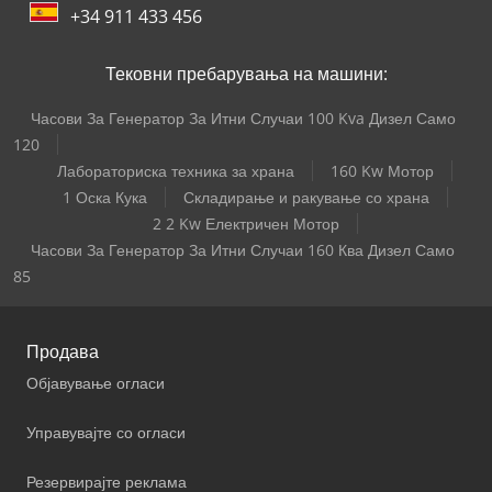
+34 911 433 456
Тековни пребарувања на машини:
Часови За Генератор За Итни Случаи 100 Kva Дизел Само
120
Лабораториска техника за храна
160 Kw Мотор
1 Оска Кука
Складирање и ракување со храна
2 2 Kw Електричен Мотор
Часови За Генератор За Итни Случаи 160 Ква Дизел Само
85
Продава
Објавување огласи
Управувајте со огласи
Резервирајте реклама