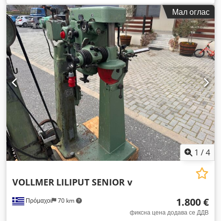
Мал оглас
1
/
4
VOLLMER
LILIPUT SENIOR v
1.800 €
Πρόμαχοι
70 km
фиксна цена додава се ДДВ