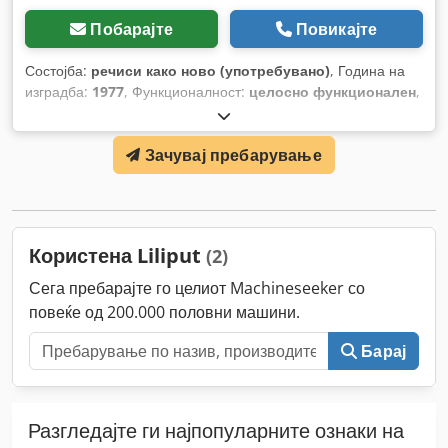
Побарајте
Повикајте
Состојба:
речиси како ново (употребувано)
, Година на
изградба:
1977
, Функционалност:
целосно функционален
,
Зачувај пребарување
Користена Liliput
(2)
Сега пребарајте го целиот Machineseeker со
повеќе од 200.000 половни машини.
Барај
Разгледајте ги најпопуларните ознаки на