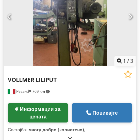
1
/
3
VOLLMER
LILIPUT
Pesaro
769 km
Информации за
Повикајте
цената
Состојба:
многу добро (користено)
,