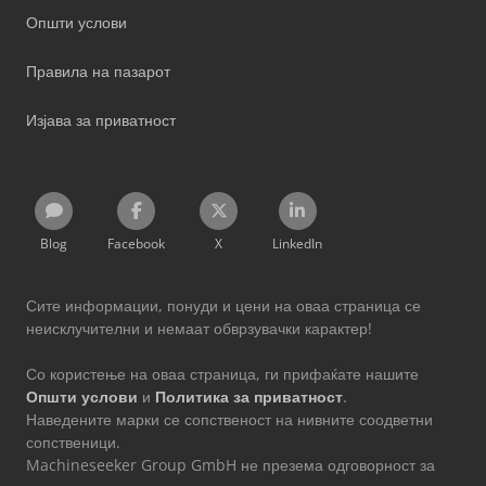
Општи услови
Правила на пазарот
Изјава за приватност
Blog
Facebook
X
LinkedIn
Сите информации, понуди и цени на оваа страница се
неисклучителни и немаат обврзувачки карактер!
Со користење на оваа страница, ги прифаќате нашите
Општи услови
и
Политика за приватност
.
Наведените марки се сопственост на нивните соодветни
сопственици.
Machineseeker Group GmbH не презема одговорност за