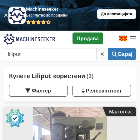
Machineseeker
До апликацијата
Бесплатно во продавница
Продава
Барај
Купете Liliput користени
(2)
Филтер
Релевантност
Мал оглас