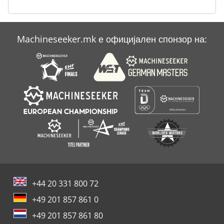
Лизгачка Линија
Линија
Machineseeker.mk е официјален спонзор на:
Спалтер
Црна Милер
+44 20 331 800 72
+49 201 857 861 0
+49 201 857 861 80