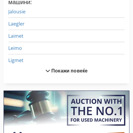
машини:
Jalousie
Laegler
Laimet
Leimo
Ligmet
Покажи повеќе
Lohmeyer
Luhoma
Lurem
Lutz
Maweg