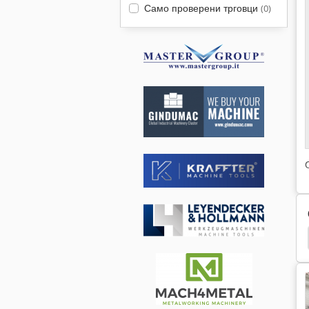
Само проверени трговци
(0)
Pittler
Stanko
Stanko 1A616