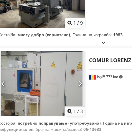
1
/
9
Состојба:
многу добро (користено)
, Година на изградба:
1983
,
COMUR
LORENZ 
Iași
773 km
1
/
3
Состојба:
потребно поправување (употребувано)
, Година на изг
нефункционален
, број на машина/возило:
06-13633
,