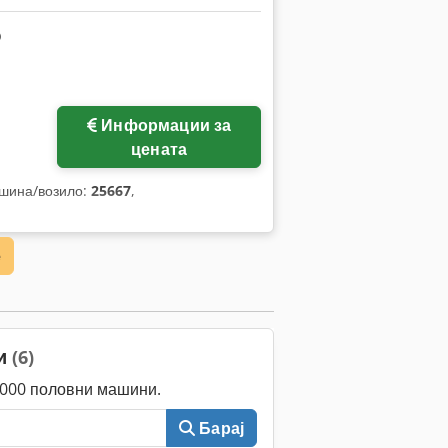
Информации за
цената
ашина/возило:
25667
,
е
ци
(6)
0.000 половни машини.
Барај