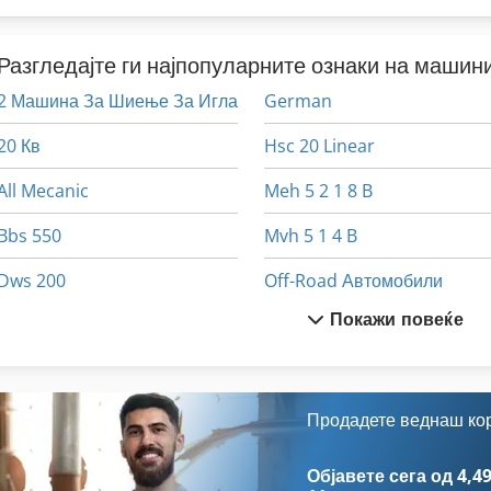
Разгледајте ги најпопуларните ознаки на машини
2 Машина За Шиење За Игла
German
20 Кв
Hsc 20 Linear
All Mecanic
Meh 5 2 1 8 B
Bbs 550
Mvh 5 1 4 B
Dws 200
Off-Road Автомобили
Покажи повеќе
Dz 750
Stavostroj Vp 200
Eisen Und Hammerwerk Gmbh
Tur 560
Ex Прес Центар
Zett Хаос Технологија Gm
Продадете веднаш ко
Fngj 20
Објавете сега од 4,49