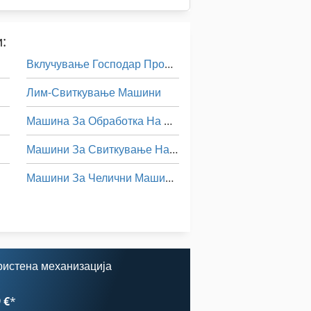
:
Вклучување Господар Профит 2
Лим-Свиткување Машини
Машина За Обработка На Лим
Машини За Свиткување На Железо
Машини За Челични Машини За Мелење И Мелење
Статистика На Ent
Тк Градите
bh
ристена механизација
Бел Хауел Машина За Вметнување
 €
*