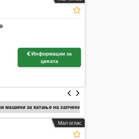
Информации за
цената
и машини за катање на запченици
Мал оглас