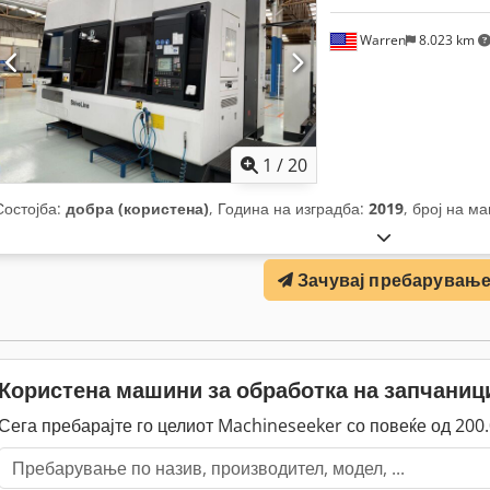
Warren
8.023 km
1
/
20
Состојба:
добра (користена)
, Година на изградба:
2019
, број на м
Зачувај пребарувањ
Користена машини за обработка на запчани
Сега пребарајте го целиот Machineseeker со повеќе од 20