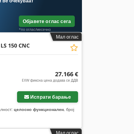
и
ве очекуваат
Објавете оглас сега
*по оглас/месечно
Мал оглас
LS 150 CNC
27.166 €
EXW фиксна цена додава се ДДВ
Испрати барање
алност:
целосно функционален
, број
Мал оглас