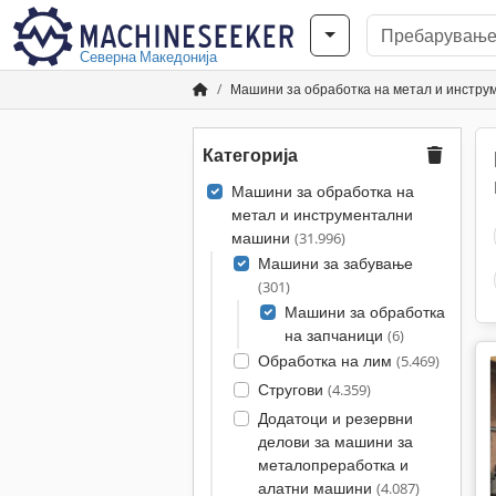
Северна Македонија
Машини за обработка на метал и инстр
Категорија
Машини за обработка на
метал и инструментални
машини
(31.996)
Машини за забување
(301)
Машини за обработка
на запчаници
(6)
Обработка на лим
(5.469)
Стругови
(4.359)
Додатоци и резервни
делови за машини за
металопреработка и
алатни машини
(4.087)