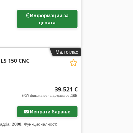
Информации за
цената
Мал оглас
LS 150 CNC
39.521 €
EXW фиксна цена додава се ДДВ
Испрати барање
радба:
2008
, Функционалност: