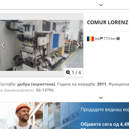
COMUR
LORENZ 
Iași
773 km
1
/
4
Состојба:
добра (користена)
, Година на изградба:
2011
, Функцион
на машина/возило:
06-13796
,
Продадете веднаш ко
Објавете сега од 4,49