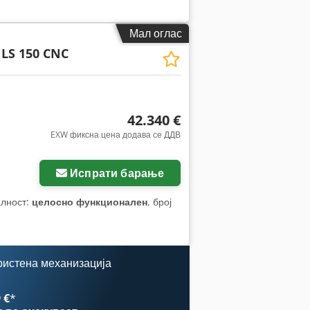
Мал оглас
LS 150 CNC
42.340 €
EXW фиксна цена додава се ДДВ
Испрати барање
алност:
целосно функционален
, број
ристена механизација
 €
*