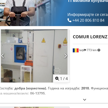
11 милиони купувач
Информирајте се сега
+44 20 806 810 84
COMUR
LORENZ 
Iași
773 km
1
/
4
Состојба:
добра (користена)
, Година на изградба:
2010
, Функцион
на машина/возило:
06-13795
,