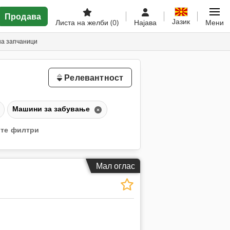
Продава
Јазик
Листа на желби
(0)
Најава
Мени
на запчаници
Релевантност
Машини за забување
ите филтри
Мал оглас