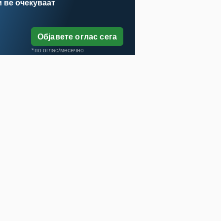
и
ве очекуваат
Објавете оглас сега
*по оглас/месечно