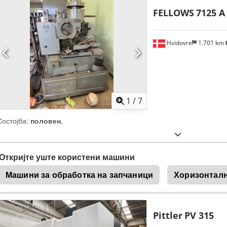
FELLOWS
7125 A
Hvidovre
1.701 km
1
/
7
Состојба:
половен
,
Откријте уште користени машини
Машини за обработка на запчаници
Хоризонталн
Pittler
PV 315