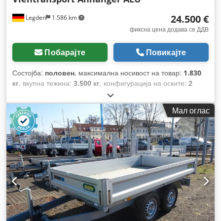
24.500 €
Legden
1.586 km
фиксна цена додава се ДДВ
Побарајте
Повикајте
Состојба:
половен
, максимална носивост на товар:
1.830
кг
, вкупна тежина:
3.500 кг
, конфигурација на оските:
2
оски
, прва регистрација:
02/2024
, следен преглед (TÜV):
01/2028
, должина на товарниот простор:
5.060 мм
, ширина
Мал оглас
на товарниот простор:
1.953 мм
, висина на просторот за
товарење:
2.011 мм
, вкупна должина:
6.950 мм
, вкупна
ширина:
2.520 мм
, вкупна висина:
2.570 мм
, Опрема:
ABS
,