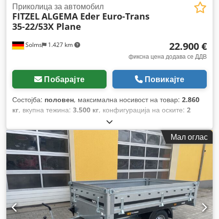
Приколица за автомобил
FITZEL
ALGEMA Eder Euro-Trans
35-22/53X Plane
22.900 €
Solms
1.427 km
фиксна цена додава се ДДВ
Побарајте
Повикајте
Состојба:
половен
, максимална носивост на товар:
2.860
кг
, вкупна тежина:
3.500 кг
, конфигурација на оските:
2
оски
, прва регистрација:
12/2022
, вкупна ширина:
2.320
мм
, Година на изградба:
2022
,
Мал оглас