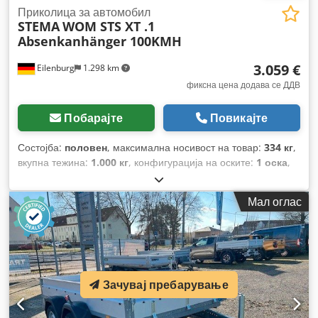
Приколица за автомобил
STEMA
WOM STS XT .1
Absenkanhänger 100KMH
3.059 €
Eilenburg
1.298 km
фиксна цена додава се ДДВ
Побарајте
Повикајте
Состојба:
половен
, максимална носивост на товар:
334 кг
,
вкупна тежина:
1.000 кг
, конфигурација на оските:
1 оска
,
прва регистрација:
03/2026
, должина на товарниот
простор:
2.530 мм
, ширина на товарниот простор:
1.300
Мал оглас
мм
, висина на просторот за товарење:
80 мм
, вкупна
ширина:
1.995 мм
, вкупна висина:
400 мм
,
Зачувај пребарување