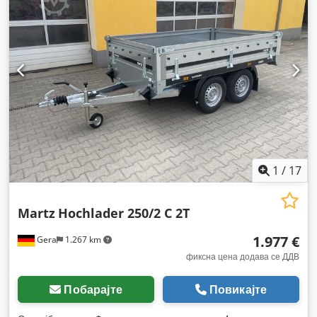
1
/
17
Martz
Hochlader 250/2 C 2T
1.977 €
Gera
1.267 km
фиксна цена додава се ДДВ
Побарајте
Повикајте