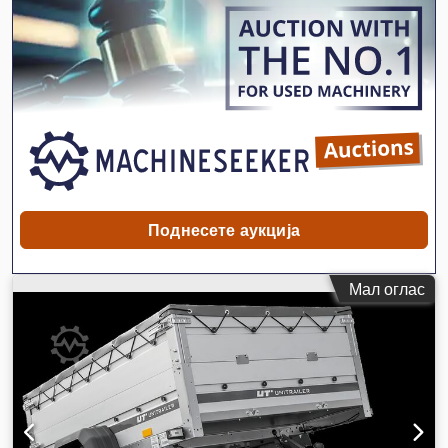
на просторот за товарење:
1.100 мм
, вкупна должина:
3.204
мм
, вкупна ширина:
1.685 мм
, вкупна висина:
1.580 мм
,
големина на гумата:
155/70 R13
, боја:
сиво
, сопирачка на
приколка:
приколица без сопирачки
, Година на изградба:
2026
,
Поднесете аукција
Мал оглас