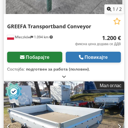
1
/
2
GREEFA Transportband Conveyor
1.200 €
Mleczków
1.094 km
фиксна цена додава се ДДВ
Побарајте
Повикајте
Состојба:
подготвен за работа (половен)
,
Мал оглас