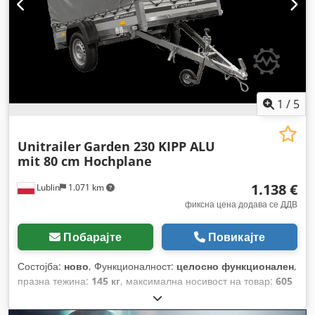
1
/
5
Unitrailer
Garden 230 KIPP ALU
mit 80 cm Hochplane
1.138 €
Lublin
1.071 km
фиксна цена додава се ДДВ
Побарајте
Повикајте
Состојба:
ново
, Функционалност:
целосно функционален
,
празна тежина:
145 кг
, максимална носивост на товар:
605
кг
, вкупна тежина:
750 кг
, должина на товарниот простор:
2.304 мм
, ширина на товарниот простор:
1.256 мм
, висина