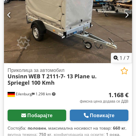
1
/
7
Приколица за автомобил
Unsinn
WEB T 2111-7- 13 Plane u.
Spriegel 100 Kmh
1.168 €
Eilenburg
1.298 km
фиксна цена додава се ДДВ
Побарајте
Повикајте
Состојба:
половен
, максимална носивост на товар:
660 кг
,
вкупна тежина:
750 кг
, конфигурација на оските:
1 оска
,