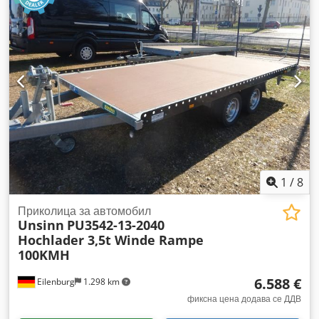
Година на изградба:
2026
,
1
/
8
Приколица за автомобил
Unsinn
PU3542-13-2040
Hochlader 3,5t Winde Rampe
100KMH
6.588 €
Eilenburg
1.298 km
фиксна цена додава се ДДВ