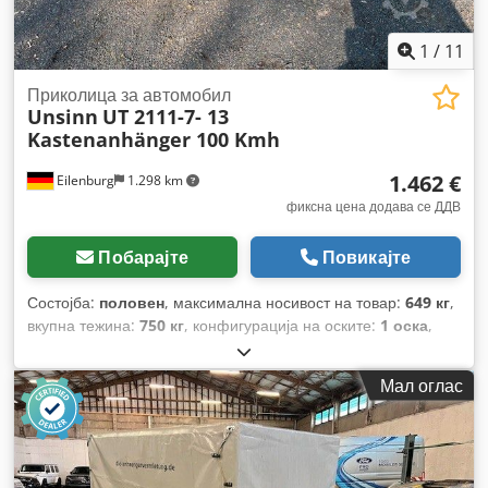
1
/
11
Приколица за автомобил
Unsinn
UT 2111-7- 13
Kastenanhänger 100 Kmh
1.462 €
Eilenburg
1.298 km
фиксна цена додава се ДДВ
Побарајте
Повикајте
Состојба:
половен
, максимална носивост на товар:
649 кг
,
вкупна тежина:
750 кг
, конфигурација на оските:
1 оска
,
прва регистрација:
03/2026
, должина на товарниот
простор:
2.100 мм
, ширина на товарниот простор:
1.100
Мал оглас
мм
, висина на просторот за товарење:
650 мм
, вкупна
ширина:
1.555 мм
, вкупна висина:
900 мм
,