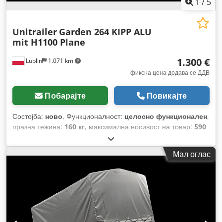
1
/
5
Unitrailer
Garden 264 KIPP ALU
mit H1100 Plane
1.300 €
Lublin
1.071 km
фиксна цена додава се ДДВ
Побарајте
Повикајте
Состојба:
ново
, Функционалност:
целосно функционален
,
празна тежина:
160 кг
, максимална носивост на товар:
590
кг
, вкупна тежина:
750 кг
, конфигурација на оските:
1 оска
,
должина на товарниот простор:
2.641 мм
, ширина на
Мал оглас
товарниот простор:
1.256 мм
, висина на просторот за
товарење:
1.400 мм
, вкупна должина:
3.541 мм
, вкупна
ширина:
1.690 мм
, вкупна висина:
1.880 мм
, големина на
гумата:
155/70 R13
, боја:
сиво
, сопирачка на приколка:
приколица без сопирачки
, Година на изградба:
2026
,