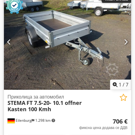
мм
, висина на просторот за товарење:
350 мм
, вкупна
ширина:
1.960 мм
, вкупна висина:
1.000 мм
,
1
/
7
Приколица за автомобил
STEMA
FT 7.5-20- 10.1 offner
Kasten 100 Kmh
706 €
Eilenburg
1.298 km
фиксна цена додава се ДДВ