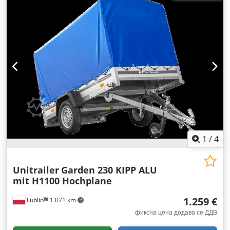
мм
, вкупна ширина:
1.685 мм
, вкупна висина:
1.177 мм
,
големина на гумата:
155/70 R13
, боја:
сиво
, сопирачка на
приколка:
приколица без сопирачки
, Година на изградба:
2026
,
1
/
4
Unitrailer
Garden 230 KIPP ALU
mit H1100 Hochplane
1.259 €
Lublin
1.071 km
фиксна цена додава се ДДВ