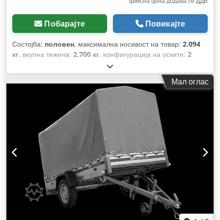
фиксна цена додава се ДДВ
Побарајте
Повикајте
Состојба:
половен
, максимална носивост на товар:
2.094
кг
, вкупна тежина:
2.700 кг
, конфигурација на оските:
2
оски
, прва регистрација:
02/2026
, должина на товарниот
простор:
4.000 мм
, ширина на товарниот простор:
1.830
Мал оглас
мм
, висина на просторот за товарење:
350 мм
, вкупна
ширина:
1.960 мм
, вкупна висина:
1.020 мм
,