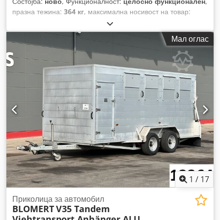
Состојба:
ново
, Функционалност:
целосно функционален
,
празна тежина:
364 кг
, максимална носивост на товар:
1.636 кг
, вкупна тежина:
2.000 кг
, конфигурација на оските:
2 оски
, должина на товарниот простор:
2.545 мм
, ширина
Мал оглас
на товарниот простор:
1.510 мм
, висина на просторот за
товарење:
400 мм
, максимална брзина:
100 km/h
,
сопирачка на приколка:
приколица со кочници
, Година на
изградба:
2026
,
1
/
17
Приколица за автомобил
BLOMERT
V35 Tandem
Viehtransport Anhänger ALU