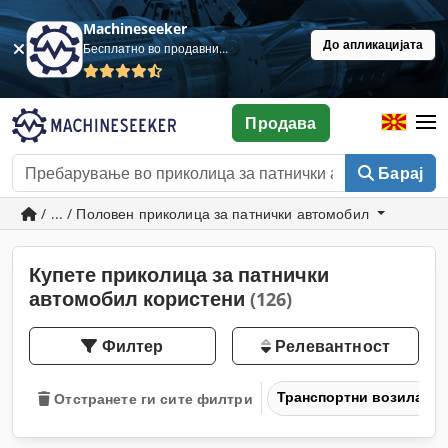
Machineseeker
До апликацијата
Бесплатно во продавница
Продава
Барај
/ ... / Половен приколица за патнички автомобил
Купете приколица за патнички
автомобил користени
(126)
Филтер
Релевантност
Транспортни возила и 
Отстранете ги сите филтри