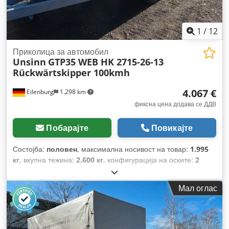
1
/
12
Приколица за автомобил
Unsinn
GTP35 WEB HK 2715-26-13
Rückwärtskipper 100kmh
4.067 €
Eilenburg
1.298 km
фиксна цена додава се ДДВ
Побарајте
Повикајте
Состојба:
половен
, максимална носивост на товар:
1.995
кг
, вкупна тежина:
2.600 кг
, конфигурација на оските:
2
оски
, прва регистрација:
03/2026
, должина на товарниот
простор:
2.760 мм
, ширина на товарниот простор:
1.510
Мал оглас
мм
, висина на просторот за товарење:
300 мм
, вкупна
ширина:
1.569 мм
, вкупна висина:
642 мм
,