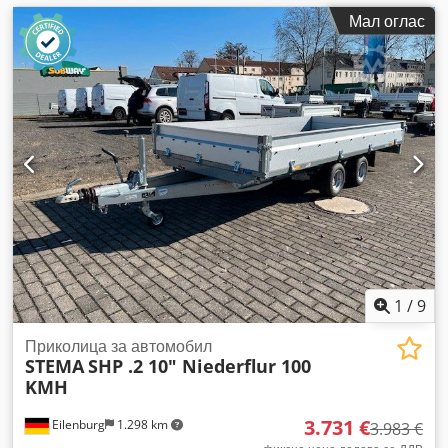
Мал оглас
1
/
9
Приколица за автомобил
STEMA
SHP .2 10" Niederflur 100
KMH
3.731 €
Eilenburg
1.298 km
3.983 €