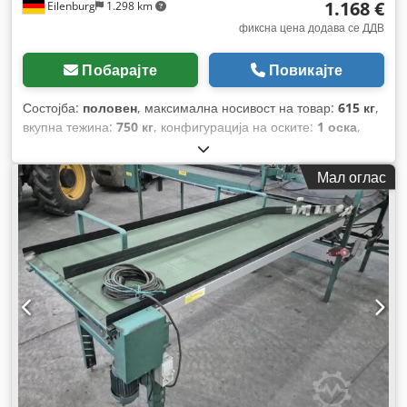
1.168 €
Eilenburg
1.298 km
фиксна цена додава се ДДВ
Побарајте
Повикајте
Состојба:
половен
, максимална носивост на товар:
615 кг
,
вкупна тежина:
750 кг
, конфигурација на оските:
1 оска
,
прва регистрација:
01/2026
, должина на товарниот
простор:
2.011 мм
, ширина на товарниот простор:
1.100
Мал оглас
мм
, висина на просторот за товарење:
350 мм
,