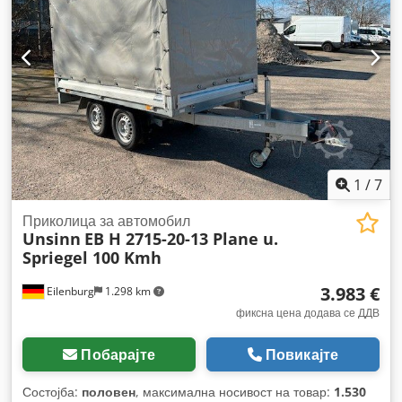
1
/
7
Приколица за автомобил
Unsinn
EB H 2715-20-13 Plane u.
Spriegel 100 Kmh
3.983 €
Eilenburg
1.298 km
фиксна цена додава се ДДВ
Побарајте
Повикајте
Состојба:
половен
, максимална носивост на товар:
1.530