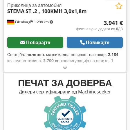
Приколица за автомобил
STEMA
ST .2 , 100KMH 3,0x1,8m
3.941 €
Eilenburg
1.298 km
фиксна цена додава се ДДВ
Побарајте
Повикајте
Состојба:
половен
, максимална носивост на товар:
2.184
кг
, вкупна тежина:
2.700 кг
, конфигурација на оските:
1
оска
, прва регистрација:
03/2026
, должина на товарниот
простор:
3.070 мм
, ширина на товарниот простор:
1.830
мм
, висина на просторот за товарење:
350 мм
, вкупна
ПЕЧАТ ЗА ДОВЕРБА
ширина:
2.320 мм
, вкупна висина:
970 мм
,
Дилери сертифицирани од Machineseeker