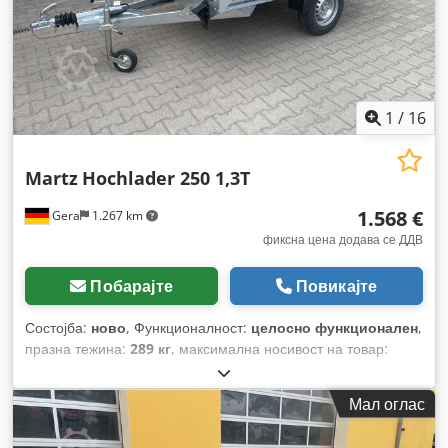
1
/
16
Martz
Hochlader 250 1,3T
1.568 €
Gera
1.267 km
фиксна цена додава се ДДВ
Побарајте
Повикајте
Состојба:
ново
, Функционалност:
целосно функционален
,
празна тежина:
289 кг
, максимална носивост на товар:
1.011 кг
, вкупна тежина:
1.300 кг
, конфигурација на оските:
1 оска
, должина на товарниот простор:
2.545 мм
, ширина
Мал оглас
на товарниот простор:
1.510 мм
, висина на просторот за
товарење:
400 мм
, Година на изградба:
2026
,