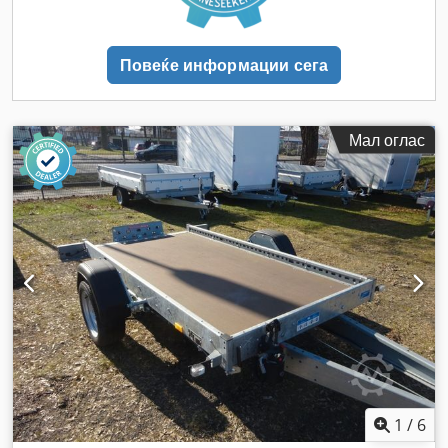
Повеќе информации сега
Мал оглас
1
/
6