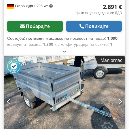
2.891 €
Eilenburg
1.298 km
фиксна цена додава се ДДВ
Побарајте
Повикајте
Состојба:
половен
, максимална носивост на товар:
1.090
кг
, вкупна тежина:
1.300 кг
, конфигурација на оските:
1
оска
, прва регистрација:
01/2025
, должина на товарниот
простор:
2.300 мм
, ширина на товарниот простор:
1.510
Мал оглас
мм
, висина на просторот за товарење:
1.560 мм
, вкупна
ширина:
1.580 мм
, вкупна висина:
300 мм
,