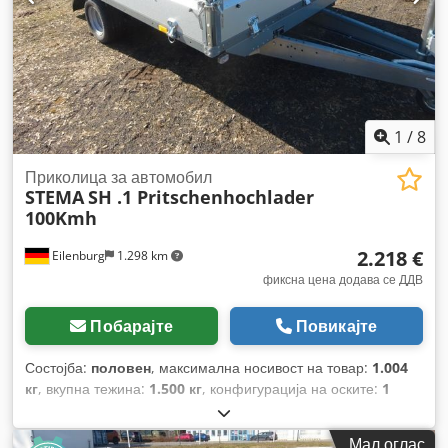
1
/
8
Приколица за автомобил
STEMA
SH .1 Pritschenhochlader
100Kmh
2.218 €
Eilenburg
1.298 km
фиксна цена додава се ДДВ
Побарајте
Повикајте
Состојба:
половен
, максимална носивост на товар:
1.004
кг
, вкупна тежина:
1.500 кг
, конфигурација на оските:
1
оска
, прва регистрација:
03/2026
, должина на товарниот
простор:
3.010 мм
, ширина на товарниот простор:
1.830
Мал оглас