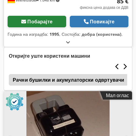
85 €
Wiefelstede
1.648 km
фиксна цена додава се ДДВ
Побарајте
Повикајте
Година на изградба:
1995
, Состојба:
добра (користена)
,
Откријте уште користени машини
4
Рачни бушилки и акумулаторски одвртувачи
Мал оглас