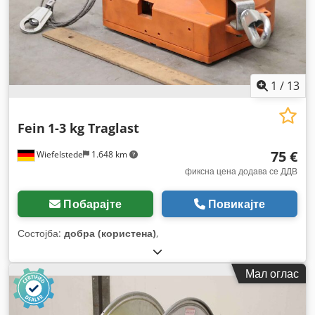
1
/
13
Fein
1-3 kg Traglast
75 €
Wiefelstede
1.648 km
фиксна цена додава се ДДВ
Побарајте
Повикајте
Состојба:
добра (користена)
,
Мал оглас