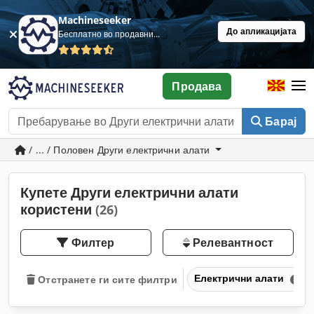
Machineseeker
До апликацијата
Бесплатно во продавница
Продава
Барај
/ ... / Половен Други електрични алати
Купете Други електрични алати
користени
(26)
Филтер
Релевантност
Електрични алати
Отстранете ги сите филтри