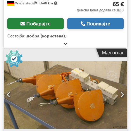
65 €
Wiefelstede
1.648 km
фиксна цена додава се ДДВ
Побарајте
Повикајте
Состојба:
добра (користена)
,
Мал оглас