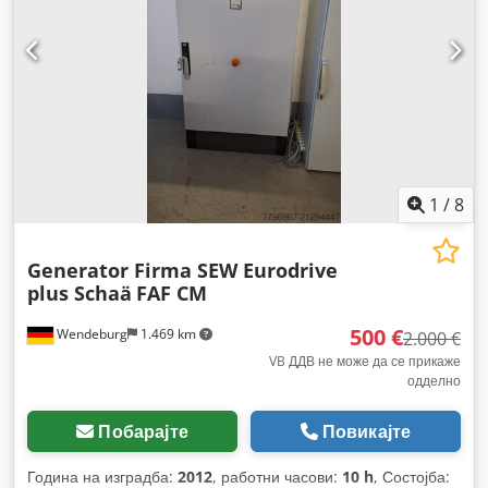
1
/
8
Generator Firma SEW Eurodrive
plus Schaä
FAF CM
500 €
Wendeburg
1.469 km
2.000 €
VB ДДВ не може да се прикаже
одделно
Побарајте
Повикајте
Година на изградба:
2012
, работни часови:
10 h
, Состојба: