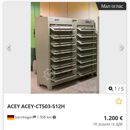
Мал оглас
1
/
5
ACEY
ACEY-CT503-512H
1.200 €
Isernhagen
1.506 km
VB додава се ДДВ