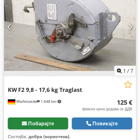
1
/
7
KW
F2 9,8 - 17,6 kg Traglast
125 €
Wiefelstede
1.648 km
фиксна цена додава се ДДВ
Побарајте
Повикајте
Состојба:
добра (користена)
,