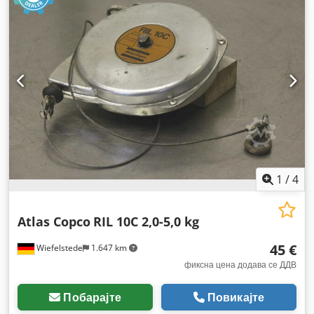
1
/
4
Atlas Copco
RIL 10C 2,0-5,0 kg
45 €
Wiefelstede
1.647 km
фиксна цена додава се ДДВ
Побарајте
Повикајте