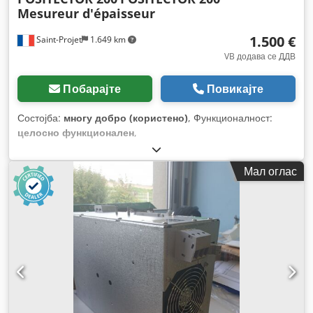
Mesureur d'épaisseur
1.500 €
Saint-Projet
1.649 km
VB додава се ДДВ
Побарајте
Повикајте
Состојба:
многу добро (користено)
, Функционалност:
целосно функционален
,
Мал оглас