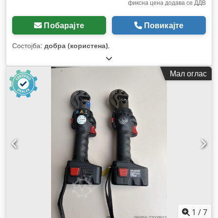
фиксна цена додава се ДДВ
Побарајте
Повикајте
Состојба:
добра (користена)
,
Мал оглас
1
/
7