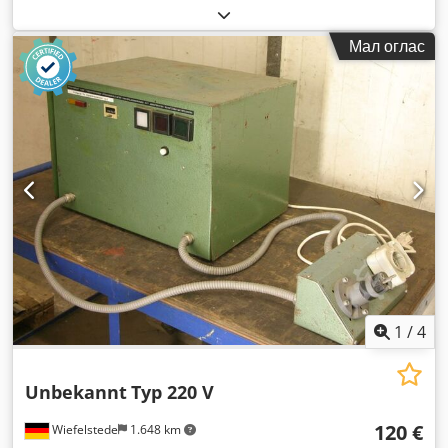
Мал оглас
1
/
4
Unbekannt
Typ 220 V
120 €
Wiefelstede
1.648 km