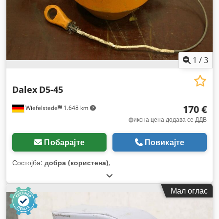
1
/
3
Dalex
D5-45
170 €
Wiefelstede
1.648 km
фиксна цена додава се ДДВ
Побарајте
Повикајте
Состојба:
добра (користена)
,
Мал оглас