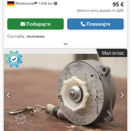
95 €
Wiefelstede
1.648 km
фиксна цена додава се ДДВ
Побарајте
Повикајте
Состојба:
половен
,
Мал оглас