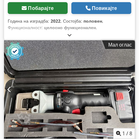
Побарајте
Повикајте
Година на изградба:
2022
, Состојба:
половен
,
Функционалност:
целосно функционален
,
Мал оглас
1
/
8