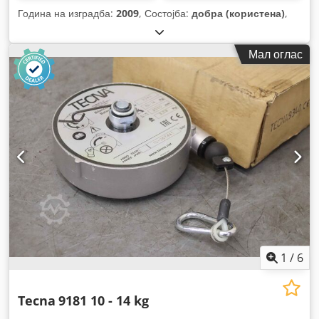
Година на изградба:
2009
, Состојба:
добра (користена)
,
Мал оглас
1
/
6
Tecna
9181 10 - 14 kg