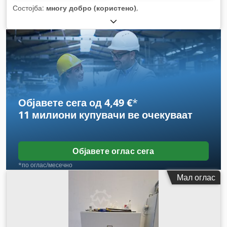
Состојба:
многу добро (користено)
,
Објавете сега од 4,49 €
*
11 милиони купувачи
ве очекуваат
Објавете оглас сега
*по оглас/месечно
Мал оглас