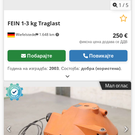
1
/
5
FEIN
1-3 kg Traglast
250 €
Wiefelstede
1.648 km
фиксна цена додава се ДДВ
Побарајте
Повикајте
Година на изградба:
2003
, Состојба:
добра (користена)
,
Мал оглас