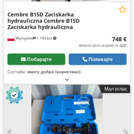
Cembre B15D Zaciskarka
hydrauliczna
Cembre B15D
Zaciskarka hydrauliczna
748 €
Wymysłów
1.193 km
фиксна цена додава се ДДВ
Побарајте
Повикајте
Состојба:
многу добро (користено)
,
Мал оглас