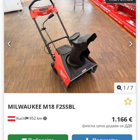
1
/
7
MILWAUKEE
M18 F2SSBL
1.166 €
Kuchl
952 km
фиксна цена додава се ДДВ