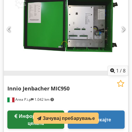
1
/
8
Innio Jenbacher
MIC950
Area P.i.p
1.042 km
Информации за
Зачувај пребарување
Повикајте
цената