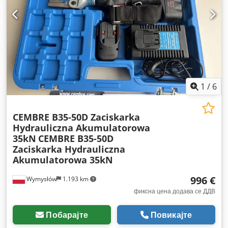
1
/
6
CEMBRE B35-50D Zaciskarka
Hydrauliczna Akumulatorowa
35kN
CEMBRE B35-50D
Zaciskarka Hydrauliczna
Akumulatorowa 35kN
996 €
Wymysłów
1.193 km
фиксна цена додава се ДДВ
Побарајте
Повикајте