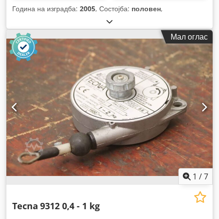
Година на изградба:
2005
, Состојба:
половен
,
Мал оглас
1
/
7
Tecna
9312 0,4 - 1 kg