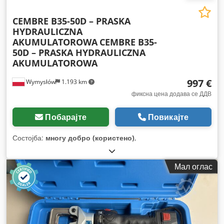
CEMBRE B35-50D – PRASKA
HYDRAULICZNA
AKUMULATOROWA
CEMBRE B35-
50D – PRASKA HYDRAULICZNA
AKUMULATOROWA
997 €
Wymysłów
1.193 km
фиксна цена додава се ДДВ
Побарајте
Повикајте
Состојба:
многу добро (користено)
,
Мал оглас