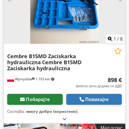
1
/
8
Cembre B15MD Zaciskarka
hydrauliczna
Cembre B15MD
Zaciskarka hydrauliczna
898 €
Wymysłów
1.193 km
фиксна цена додава се ДДВ
Побарајте
Повикајте
Состојба:
многу добро (користено)
,
Мал оглас