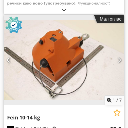
речиси како ново (употребувано)
, Функционалност:
ограничена функционалност
,
Мал оглас
1
/
7
Fein
10-14 kg