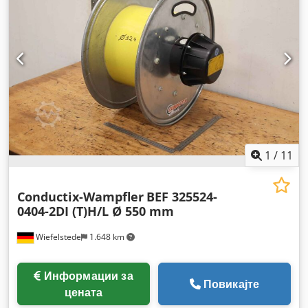
1
/
11
Conductix-Wampfler
BEF 325524-
0404-2DI (T)H/L Ø 550 mm
Wiefelstede
1.648 km
Информации за
Повикајте
цената