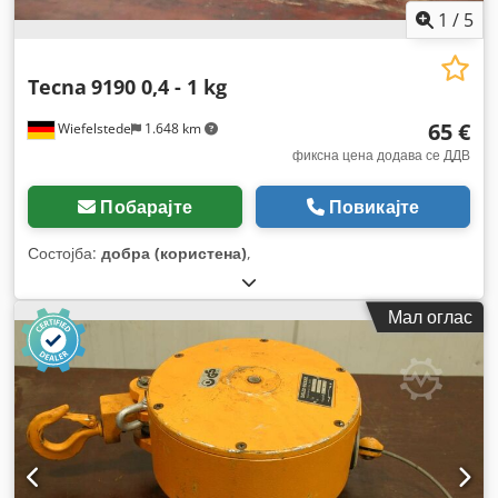
1
/
5
Tecna
9190 0,4 - 1 kg
65 €
Wiefelstede
1.648 km
фиксна цена додава се ДДВ
Побарајте
Повикајте
Состојба:
добра (користена)
,
Мал оглас