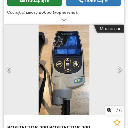
Побарајте
Повикајте
Состојба:
многу добро (користено)
,
Мал оглас
1
/
6
POSITECTOR 200
POSITECTOR 200