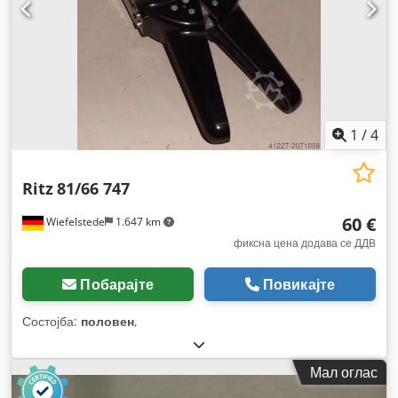
1
/
4
Ritz
81/66 747
60 €
Wiefelstede
1.647 km
фиксна цена додава се ДДВ
Побарајте
Повикајте
Состојба:
половен
,
Мал оглас