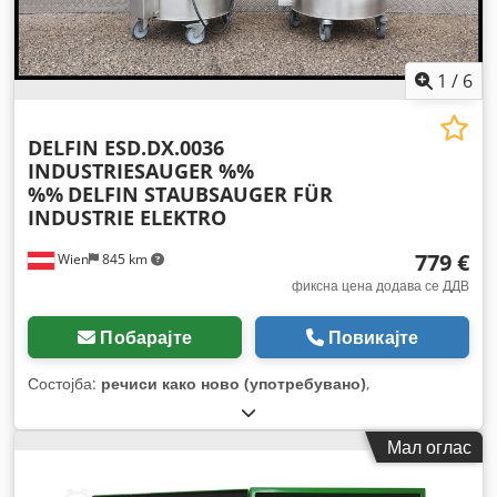
1
/
6
DELFIN ESD.DX.0036
INDUSTRIESAUGER %%
%%
DELFIN STAUBSAUGER FÜR
INDUSTRIE ELEKTRO
779 €
Wien
845 km
фиксна цена додава се ДДВ
Побарајте
Повикајте
Состојба:
речиси како ново (употребувано)
,
Мал оглас