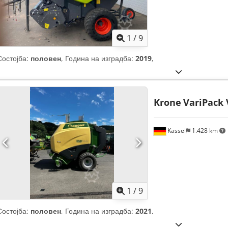
1
/
9
Состојба:
половен
, Година на изградба:
2019
,
Krone
VariPack 
Kassel
1.428 km
1
/
9
Состојба:
половен
, Година на изградба:
2021
,