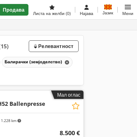
Продава
Јазик
Листа на желби
(0)
Најава
Мени
(15)
Релевантност
Балирачки (земјоделство)
Мал оглас
52 Ballenpresse
1.228 km
8.500 €