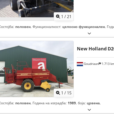
1
/
21
Состојба:
половен
, Функционалност:
целосно функционален
, Год
New Holland
D2
Goudriaan
1.713 k
1
/
15
Состојба:
половен
, Година на изградба:
1989
, боја:
црвена
,