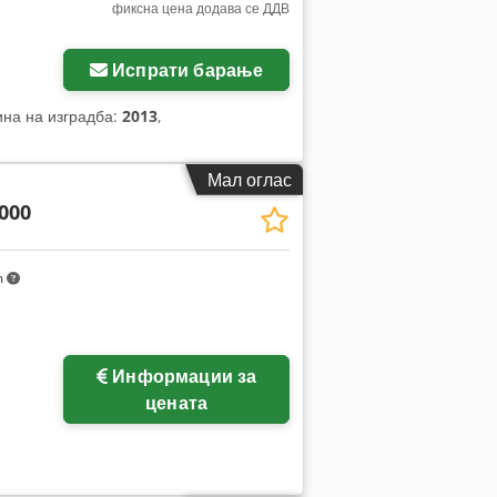
фиксна цена додава се ДДВ
Испрати барање
ина на изградба:
2013
,
Мал оглас
000
m
Информации за
цената