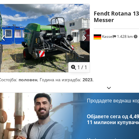
Fendt
Rotana 130
Messer
Kassel
1.428 km
Побарајте повеќе
сли
1
/
1
Состојба:
половен
, Година на изградба:
2023
,
Продадете веднаш ко
Објавете сега од 4,49
11 милиони купувач