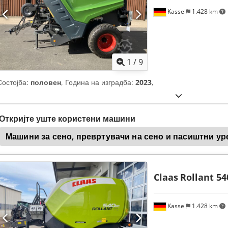
Kassel
1.428 km
1
/
9
Состојба:
половен
, Година на изградба:
2023
,
Откријте уште користени машини
Машини за сено, превртувачи на сено и пасиштни ур
Claas
Rollant 5
Kassel
1.428 km