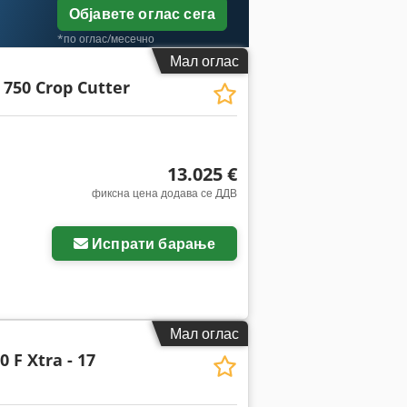
Објавете оглас сега
*по оглас/месечно
Мал оглас
 750 Crop Cutter
13.025 €
фиксна цена додава се ДДВ
Побарајте повеќе
слики
Испрати барање
Мал оглас
 F Xtra - 17