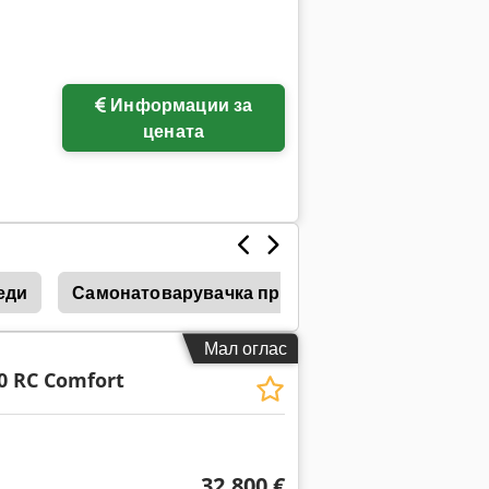
Информации за
цената
еди
Самонатоварувачка приколка
Fendt
F
Мал оглас
40 RC Comfort
32.800 €