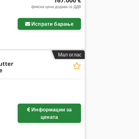
167.000 €
фиксна цена додава се ДДВ
Испрати барање
Мал оглас
utter
e
Информации за
цената