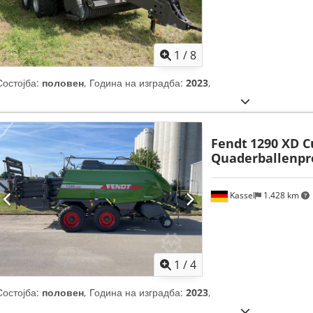
1
/
8
Состојба:
половен
, Година на изградба:
2023
,
Fendt
1290 XD C
Quaderballenpr
Kassel
1.428 km
1
/
4
Состојба:
половен
, Година на изградба:
2023
,