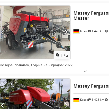
Massey Ferguso
Messer
Kassel
1.428 km
1
/
2
Состојба:
половен
, Година на изградба:
2022
,
Massey Ferguso
Kassel
1.428 km