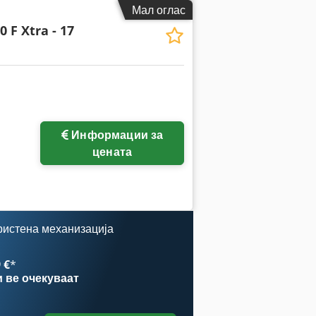
Мал оглас
 F Xtra - 17
Информации за
ки
цената
ристена механизација
 €
*
и
ве очекуваат