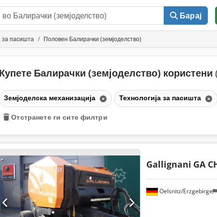
Барај
а за пасишта
Половен Балирачки (земјоделство)
Купете Балирачки (земјоделство) користени
Земјоделска механизација
Технологија за пасишта
Отстранете ги сите филтри
Gallignani
GA CH
Oelsnitz/Erzgebirge