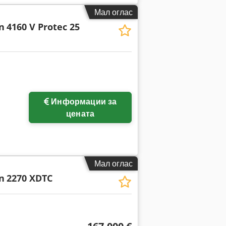
Мал оглас
n
4160 V Protec 25
Побарајте повеќе
Информации за
слики
цената
Мал оглас
n
2270 XDTC