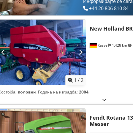
Информирајте се сега
+44 20 806 810 84
New Holland
BR
Kassel
1.428 km
1
/
2
Состојба:
половен
, Година на изградба:
2004
,
Fendt
Rotana 130
Messer