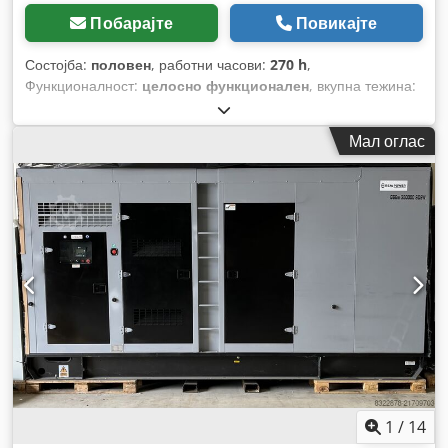
Побарајте
Повикајте
Состојба:
половен
, работни часови:
270 h
,
Функционалност:
целосно функционален
, вкупна тежина:
5.000 кг
, номинална (привидна) моќ:
300 kVA
, тип на
ладење:
воздух
,
Мал оглас
1
/
14