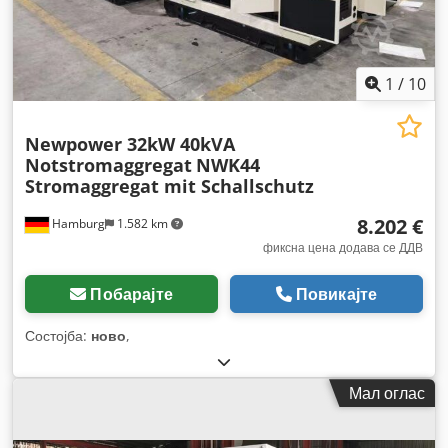
1
/
10
Newpower 32kW 40kVA
Notstromaggregat
NWK44
Stromaggregat mit Schallschutz
8.202 €
Hamburg
1.582 km
фиксна цена додава се ДДВ
Побарајте
Повикајте
Состојба:
ново
,
Мал оглас