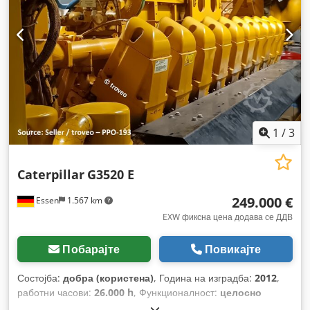
1
/
3
Caterpillar
G3520 E
249.000 €
Essen
1.567 km
EXW фиксна цена додава се ДДВ
Побарајте
Повикајте
Состојба:
добра (користена)
, Година на изградба:
2012
,
работни часови:
26.000 h
, Функционалност:
целосно
функционален
, тип на гориво:
гас
, моќ:
2.000 kW