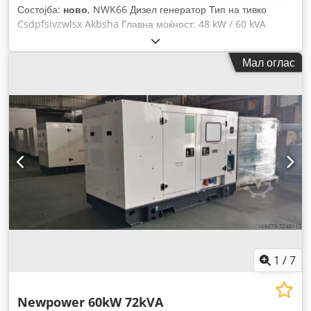
Состојба:
ново
, NWK66 Дизел генератор Тип на тивко
Csdpfsivzwlsx Akbsha Главна моќност: 48 kW / 60 kVA
Мотор: Fawde & 4DX23-78D, 4 цилиндри, водено ладење
Поврзување: приклучоци и 4P RCD прекинувач Капацитет
Мал оглас
на резервоарот: 118L Фреквенција: 50 Hz Напон: 400/230 V
Тип на управување: електронски Контролер: Comap
Intelilite4 AMF8 вкл. AVR, полнач за батерии, бојлер
1
/
7
Newpower 60kW 72kVA