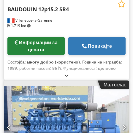
BAUDOUIN
12p15.2 SR4
Villeneuve-la-Garenne
1.719 km
Информации за
Повикајте
цената
Состојба:
многу добро (користено)
, Година на изградба:
1989
, работни часови:
86 h
, Функционалност:
целосно
функционален
, тип на гориво:
дизел
, тип на ладење:
воздух
,
Мал оглас