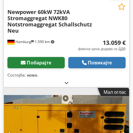
Newpower 60kW 72kVA
Stromaggregat
NWK80
Notstromaggregat Schallschutz
Neu
13.059 €
Hamburg
1.590 km
фиксна цена додава се ДДВ
Побарајте
Повикајте
Состојба:
ново
,
Мал оглас