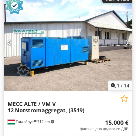
1
/
14
MECC ALTE / VM V
12
Notstromaggregat, (3519)
15.000 €
Tatabánya
712 km
фиксна цена додава се ДДВ