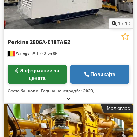
1
/
10
Perkins
2806A-E18TAG2
Waregem
1.740 km
Информации за
Повикајте
цената
Состојба:
ново
, Година на изградба:
2023
,
Мал оглас