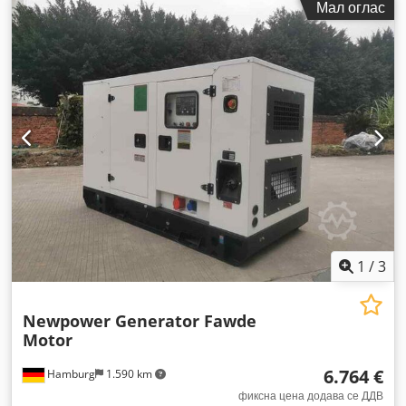
Мал оглас
1
/
3
Newpower Generator Fawde
Motor
6.764 €
Hamburg
1.590 km
фиксна цена додава се ДДВ