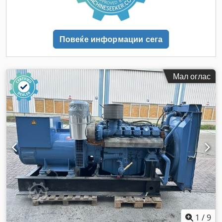
Повеќе информации сега
Мал оглас
1
/
9