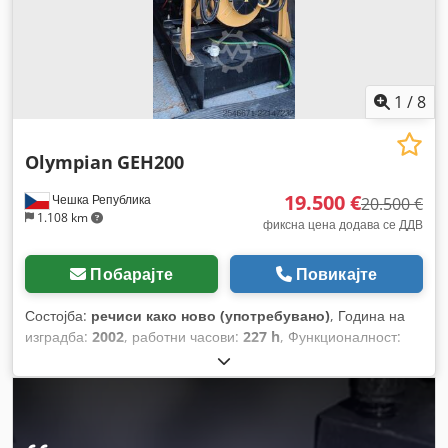
1
/
8
Olympian
GEH200
19.500 €
Чешка Република
20.500 €
1.108 km
фиксна цена додава се ДДВ
Побарајте
Повикајте
Состојба:
речиси како ново (употребувано)
, Година на
изградба:
2002
, работни часови:
227 h
, Функционалност:
целосно функционален
, вкупна тежина:
6.500 кг
, тип на
гориво:
дизел
, моќ:
178 kW (242,01 коњски сили)
,
излезен напон:
318 A
, излезен напон:
400 V
, излезна
фреквенција:
50 Hz
, тип на излезен струја:
трифазен
,
вкупна висина:
3.100 мм
, произведувач на мотори: