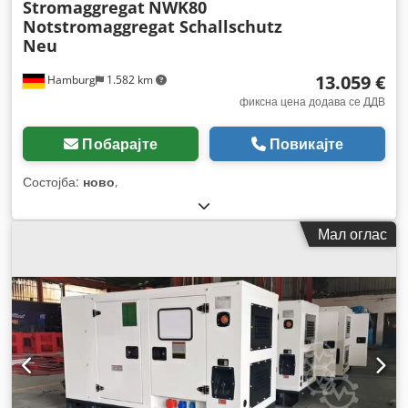
Stromaggregat
NWK80
Notstromaggregat Schallschutz
Neu
13.059 €
Hamburg
1.582 km
фиксна цена додава се ДДВ
Побарајте
Повикајте
Состојба:
ново
,
Мал оглас