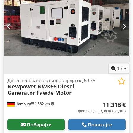
1
/
3
Дизел генератор за итна струја од 60 kV
Newpower
NWK66 Diesel
Generator Fawde Motor
11.318 €
Hamburg
1.582 km
фиксна цена додава се ДДВ
Побарајте
Повикајте