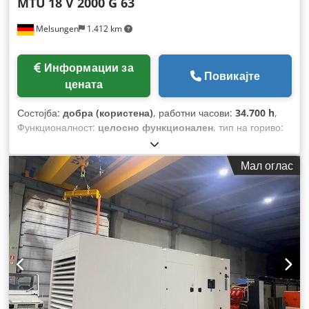
MTU
18 V 2000 G 63
Melsungen
1.412 km
Информации за
Повикајте
цената
Состојба:
добра (користена)
, работни часови:
34.700 h
,
Функционалност:
целосно функционален
, тип на гориво:
дизел
, излезна фреквенција:
50 Hz
, номинална (привидна)
моќ:
1.250 kVA
, тип на ладење:
вода
,
Мал оглас