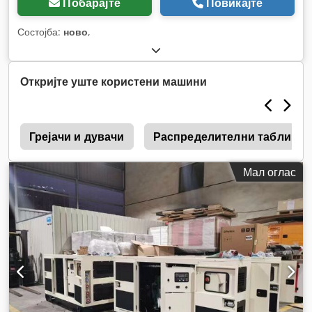
Побарајте
Повикајте
Состојба:
ново
,
Откријте уште користени машини
е
Грејачи и дувачи
Распределителни табли и 
Мал оглас