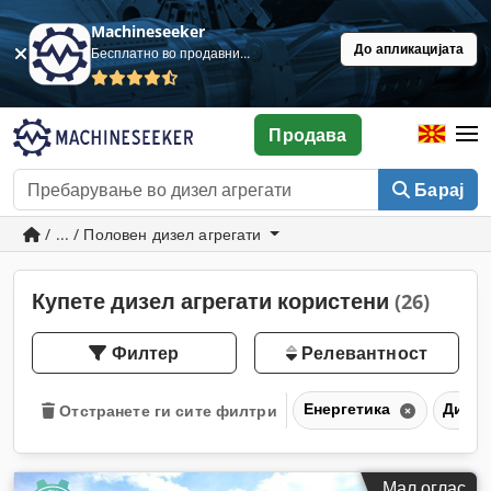
Machineseeker
До апликацијата
Бесплатно во продавница
Продава
Барај
/ ... / Половен дизел агрегати
Купете дизел агрегати користени
(26)
Филтер
Релевантност
Енергетика
Дизел
Отстранете ги сите филтри
Мал оглас