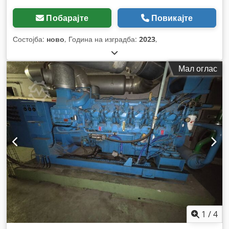
Побарајте
Повикајте
Состојба:
ново
, Година на изградба:
2023
,
Мал оглас
1
/
4