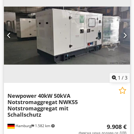
Akbeha Тип на управување: електронски Контролер:
Comap Intelilite4 AMF8 вкл. AVR, полнач за батерии, бојлер
1
/
3
Newpower 40kW 50kVA
Notstromaggregat
NWK55
Notstromaggregat mit
Schallschutz
9.908 €
Hamburg
1.582 km
фиксна цена додава се ДДВ