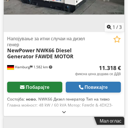
1
/
3
Напојување за итни случаи на дизел
генер
NewPower
NWK66 Diesel
Generator FAWDE MOTOR
11.318 €
Hamburg
1.582 km
фиксна цена додава се ДДВ
Побарајте
Повикајте
Состојба:
ново
, NWK66 Дизел генератор Тип на тивко
Главна моќност: 48 kW / 60 kVA Мотор: Fawde & 4DX23-
78D, 4 цилиндри, водено ладење Поврзување: приклучоци
и 4P RCD прекинувач Капацитет на резервоарот: 118L
Мал оглас
Фреквенција: 50 Hz Напон: 400/230 V Codpoivzcnofx