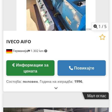
1
/
5
IVECO
AIFO
Германија
1.302 km
Информации за
Повикајте
цената
Состојба:
половен
, Година на изградба:
1996
,
Мал оглас