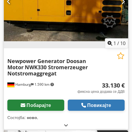
1
/
10
Newpower Generator Doosan
Motor
NWK330 Stromerzeuger
Notstromaggregat
33.130 €
Hamburg
1.590 km
фиксна цена додава се ДДВ
Побарајте
Повикајте
Состојба:
ново
,