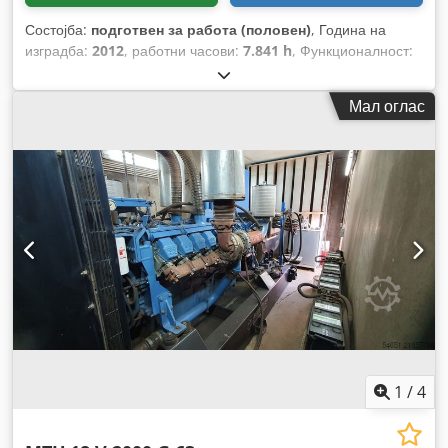
Состојба:
подготвен за работа (половен)
, Година на
изградба:
2012
, работни часови:
7.841 h
, Функционалност:
целосно функционален
,
Мал оглас
1
/
4