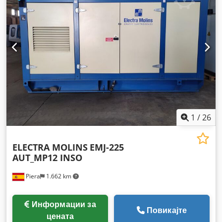
1
/
26
ELECTRA MOLINS
EMJ-225
AUT_MP12 INSO
Piera
1.662 km
Информации за
Повикајте
цената