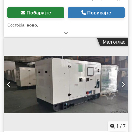
Побарајте
Повикајте
Состојба:
ново
,
Мал оглас
1
/
7