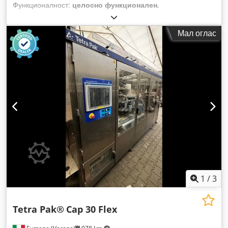
Функционалност:
целосно функционален
,
Мал оглас
1
/
3
Tetra Pak®
Cap 30 Flex