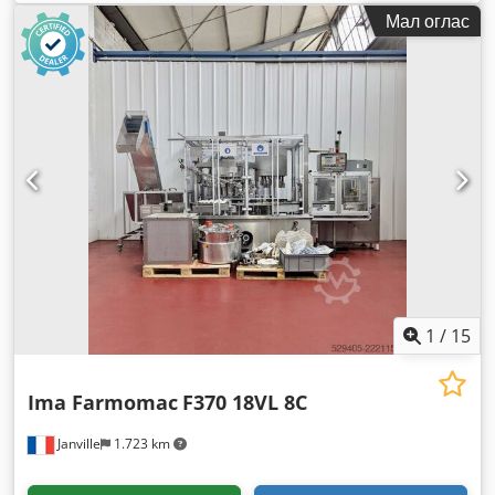
Мал оглас
1
/
15
Ima Farmomac
F370 18VL 8C
Janville
1.723 km