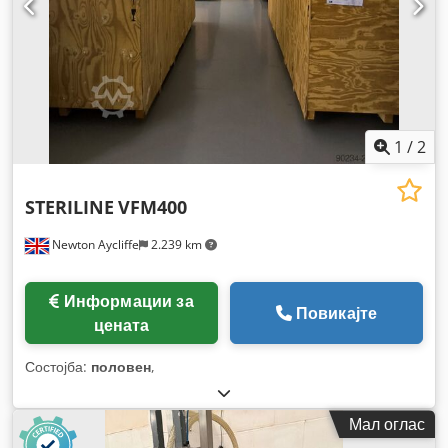
1
/
2
STERILINE
VFM400
Newton Aycliffe
2.239 km
Информации за
Повикајте
цената
Состојба:
половен
,
Мал оглас