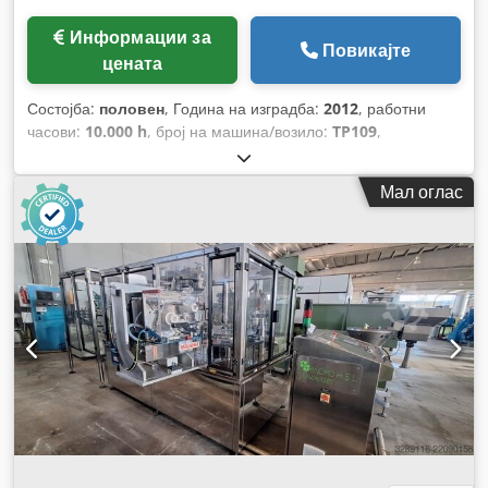
Информации за
Повикајте
цената
Состојба:
половен
, Година на изградба:
2012
, работни
часови:
10.000 h
, број на машина/возило:
TP109
,
Мал оглас