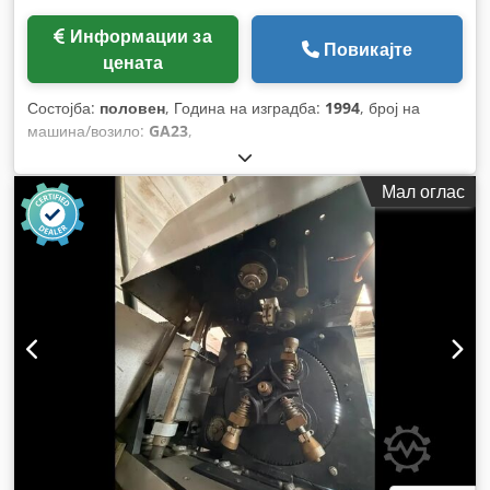
Информации за
Повикајте
цената
Состојба:
половен
, Година на изградба:
1994
, број на
машина/возило:
GA23
,
Мал оглас