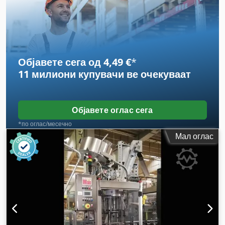
Објавете сега од 4,49 €
*
11 милиони купувачи
ве очекуваат
Објавете оглас сега
*по оглас/месечно
Мал оглас