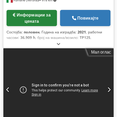
Fumane (Verona)
978 km
Информации за
Повикајте
цената
Состојба:
половен
, Година на изградба:
2021
, работни
часови:
36.909 h
, број на машина/возило:
TP125
,
Мал оглас