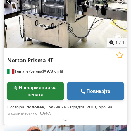
1
/
1
Nortan
Prisma 4T
Fumane (Verona)
978 km
Информации за
Повикајте
цената
Состојба:
половен
, Година на изградба:
2013
, број на
машина/возило:
CA47
,