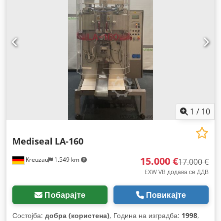
1
/
10
Mediseal
LA-160
15.000 €
Kreuzau
1.549 km
17.000 €
EXW VB додава се ДДВ
Побарајте
Повикајте
Состојба:
добра (користена)
, Година на изградба:
1998
,