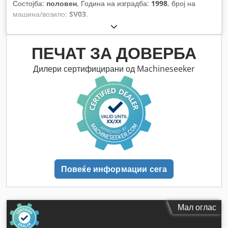
Состојба:
половен
, Година на изградба:
1998
, број на
машина/возило:
SV03
,
ПЕЧАТ ЗА ДОВЕРБА
Дилери сертифицирани од Machineseeker
Повеќе информации сега
Мал оглас