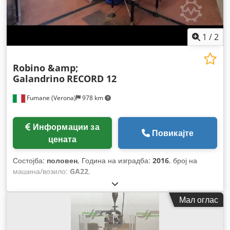
1
/
2
Robino &amp;
Galandrino
RECORD 12
Fumane (Verona)
978 km
Информации за
Повикајте
цената
Состојба:
половен
, Година на изградба:
2016
, број на
машина/возило:
GA22
,
Мал оглас