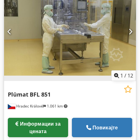
1
/
12
Plümat
BFL 851
Hradec Králové
1.061 km
Информации за
Повикајте
цената