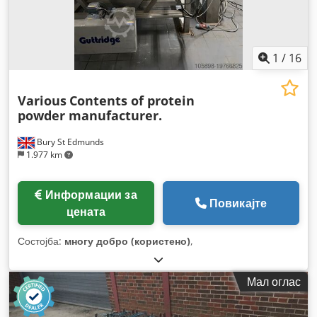
1
/
16
Various
Contents of protein
powder manufacturer.
Bury St Edmunds
1.977 km
Информации за
Повикајте
цената
Состојба:
многу добро (користено)
,
Мал оглас