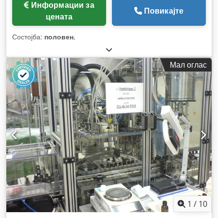
Информации за
Повикајте
цената
Состојба:
половен
,
Мал оглас
1
/
10