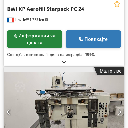
BWI KP Aerofill
Starpack PC 24
Janville
1.723 km
Информации за
Повикајте
цената
Состојба:
половен
, Година на изградба:
1993
,
Мал оглас