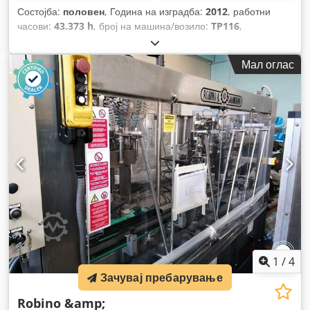
Состојба:
половен
, Година на изградба:
2012
, работни
часови:
43.373 h
, број на машина/возило:
TP116
,
Мал оглас
1
/
4
Зачувај пребарување
Robino &amp;