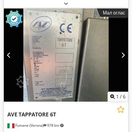
Мал оглас
1
/
6
AVE
TAPPATORE 6T
Fumane (Verona)
978 km