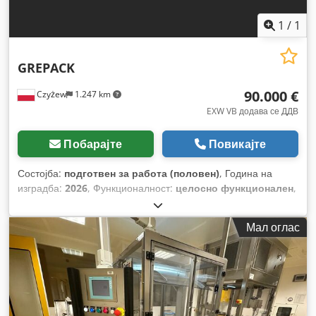
1
/
1
GREPACK
90.000 €
Czyżew
1.247 km
EXW VB додава се ДДВ
Побарајте
Повикајте
Состојба:
подготвен за работа (половен)
, Година на
изградба:
2026
, Функционалност:
целосно функционален
,
тип на влезен струја:
трифазен
, влезен напон:
380 V
,
вкупна ширина:
1.340 мм
, вкупна должина:
8.600 мм
,
Мал оглас
вкупна висина:
1.990 мм
, вкупна тежина:
2.000 кг
, Опрема:
документација / прирачник
,