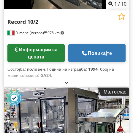
1
/
10
Record 10/2
Fumane (Verona)
978 km
Информации за
Повикајте
цената
Состојба:
половен
, Година на изградба:
1994
, број на
машина/возило:
GA24
,
Мал оглас