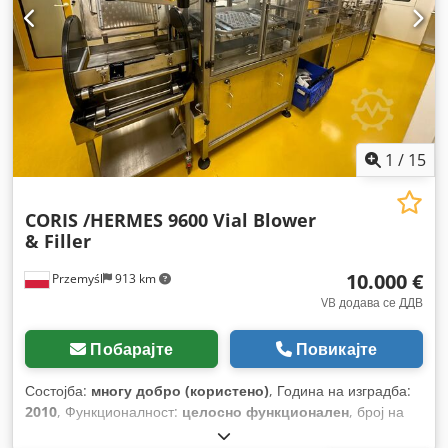
1
/
15
CORIS /HERMES 9600 Vial Blower
& Filler
10.000 €
Przemyśl
913 km
VB додава се ДДВ
Побарајте
Повикајте
Состојба:
многу добро (користено)
, Година на изградба:
2010
, Функционалност:
целосно функционален
, број на
машина/возило:
CDE:D09C236
,