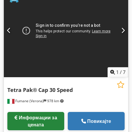
1
/
7
Tetra Pak®
Cap 30 Speed
Fumane (Verona)
978 km
Информации за
Повикајте
цената