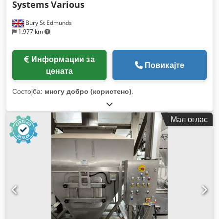
Systems
Various
Bury St Edmunds
1.977 km
Информации за
Повикајте
цената
Состојба:
многу добро (користено)
,
Мал оглас