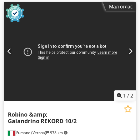
Мал оглас
1
/
2
Robino &amp;
Galandrino
REKORD 10/2
Fumane (Verona)
978 km