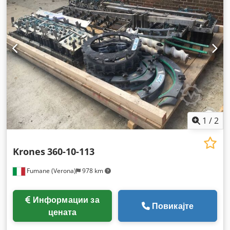
1
/
2
Krones
360-10-113
Fumane (Verona)
978 km
Информации за
Повикајте
цената