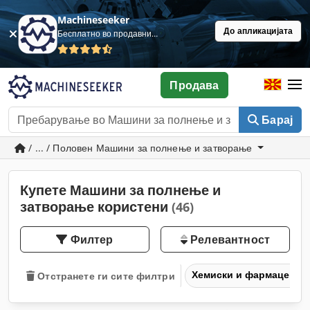
Machineseeker
До апликацијата
Бесплатно во продавница
Продава
Барај
/ ... / Половен Машини за полнење и затворање
Купете Машини за полнење и
затворање користени
(46)
Филтер
Релевантност
Хемиски и фармацевтс
Отстранете ги сите филтри