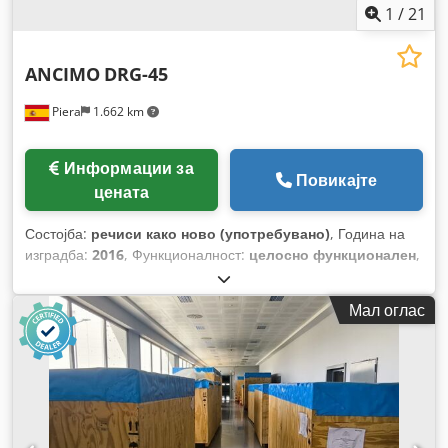
1
/
21
ANCIMO
DRG-45
Piera
1.662 km
Информации за
Повикајте
цената
Состојба:
речиси како ново (употребувано)
, Година на
изградба:
2016
, Функционалност:
целосно функционален
,
Мал оглас