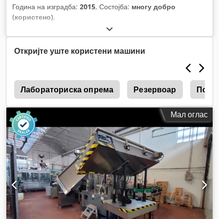
Година на изградба:
2015
, Состојба:
многу добро
(користено)
,
Откријте уште користени машини
0
Лабораториска опрема
Резервоар
Полн
Мал оглас