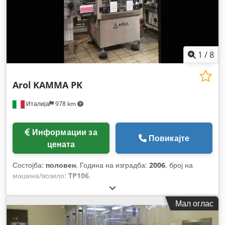
1
/
8
Arol
KAMMA PK
Италија
978 km
Информации за
Повикајте
цената
Состојба:
половен
, Година на изградба:
2006
, број на
машина/возило:
TP106
,
Мал оглас