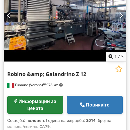
1
/
3
Robino &amp; Galandrino
Z 12
Fumane (Verona)
978 km
Информации за
Повикајте
цената
Состојба:
половен
, Година на изградба:
2014
, број на
машина/возило:
CA79
,