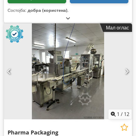
Состојба:
добра (користена)
,
Мал оглас
1
/
12
Pharma Packaging