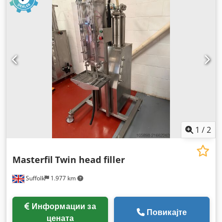
1
/
2
Masterfil
Twin head filler
Suffolk
1.977 km
Информации за
Повикајте
цената