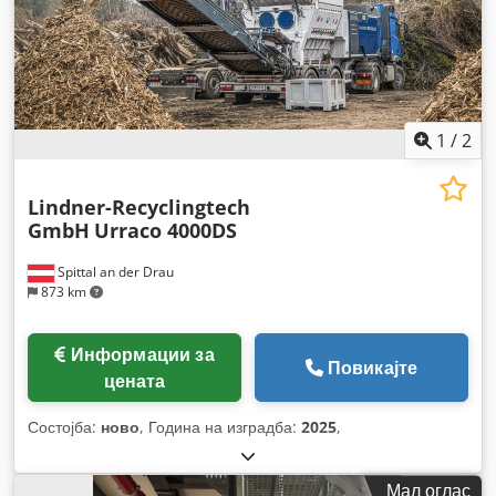
1
/
2
Lindner-Recyclingtech
GmbH
Urraco 4000DS
Spittal an der Drau
873 km
Информации за
Повикајте
цената
Состојба:
ново
, Година на изградба:
2025
,
Мал оглас