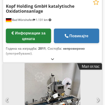
Kopf Holding GmbH
katalytische
Oxidationsanlage
Bad Wörishofen
1.131 km
Информации за
Повикајте
цената
Година на изградба:
2011
, Состојба:
непроверено
(употребувано)
,
Мал оглас