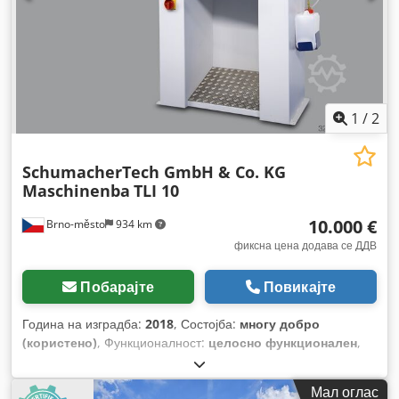
1
/
2
SchumacherTech GmbH & Co. KG
Maschinenba
TLI 10
10.000 €
Brno-město
934 km
фиксна цена додава се ДДВ
Побарајте
Повикајте
Година на изградба:
2018
, Состојба:
многу добро
(користено)
, Функционалност:
целосно функционален
,
број на машина/возило:
10044/0218
,
Мал оглас