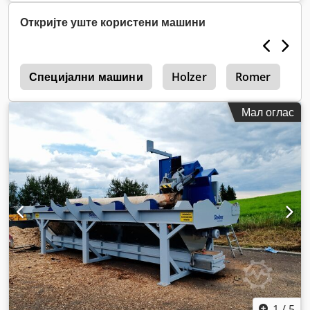
Откријте уште користени машини
r
Специјални машини
Holzer
Romer
Ш
Мал оглас
1
/
5