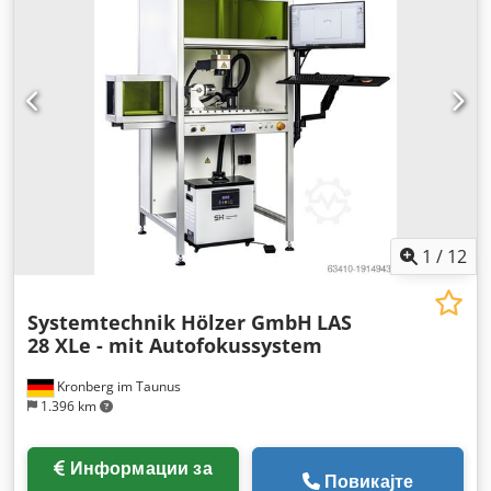
осветлување
,
1
/
12
Systemtechnik Hölzer GmbH
LAS
28 XLe - mit Autofokussystem
Kronberg im Taunus
1.396 km
Информации за
Повикајте