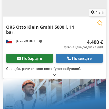
1
/
6
OKS Otto Klein GmbH
5000 l, 11
bar.
4.400 €
Bojkovice
882 km
фиксна цена додава се ДДВ
Побарајте
Повикајте
Состојба:
речиси како ново (употребувано)
,