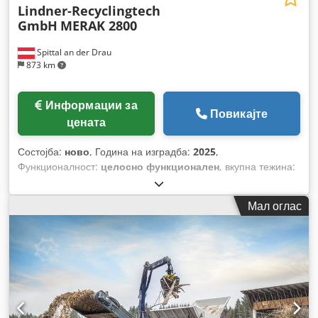
Lindner-Recyclingtech
GmbH
MERAK 2800
Spittal an der Drau
873 km
Информации за
Повикајте
цената
Состојба:
ново
, Година на изградба:
2025
,
Функционалност:
целосно функционален
, вкупна тежина:
44.000 кг
, должина на роторот:
2.800 мм
, моќ:
315 kW
(428,28 коњски сили)
, максимална брзина на вртење:
87
Мал оглас
обр/мин
,