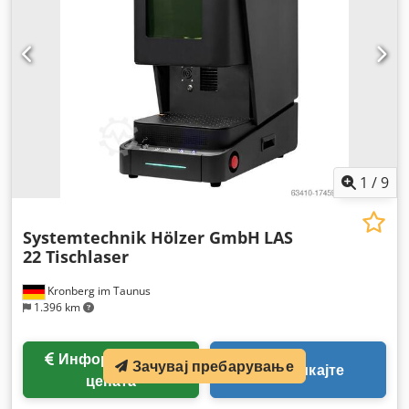
1
/
9
Systemtechnik Hölzer GmbH
LAS
22 Tischlaser
Kronberg im Taunus
1.396 km
Информации за
Зачувај пребарување
Повикајте
цената