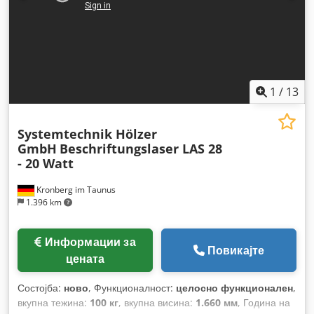
1
/
13
Systemtechnik Hölzer
GmbH
Beschriftungslaser LAS 28
- 20 Watt
Kronberg im Taunus
1.396 km
Информации за
Повикајте
цената
Состојба:
ново
, Функционалност:
целосно функционален
,
вкупна тежина:
100 кг
, вкупна висина:
1.660 мм
, Година на