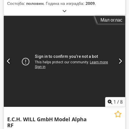
Состојба:
половен
, Година на изградба:
2009
,
Мал оглас
1
/
8
E.C.H. WILL GmbH
Model Alpha
RF