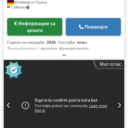
Kronberg im Taunus
1.396 km
Информации за
Повикајте
цената
Година на изградба:
2026
, Состојба:
ново
,
Функционалност:
целосно функционален
,
Мал оглас