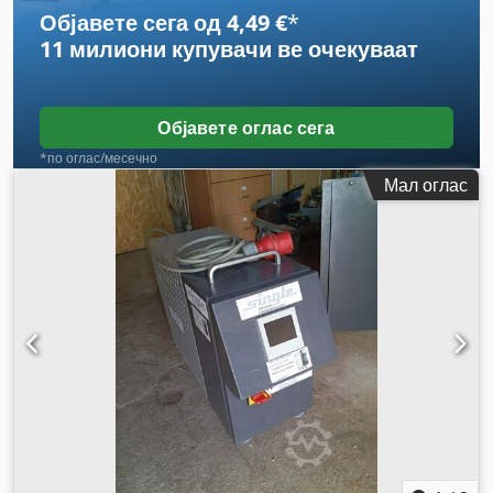
Објавете сега од 4,49 €
*
11 милиони купувачи
ве очекуваат
Објавете оглас сега
*по оглас/месечно
Мал оглас