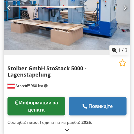
1
/
3
Stoiber GmbH
StoStack 5000 -
Lagenstapelung
Arnreit
980 km
Информации за
Повикајте
цената
Состојба:
ново
, Година на изградба:
2026
,