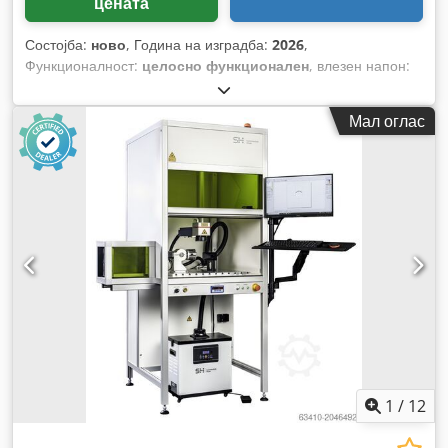
цената
Состојба:
ново
, Година на изградба:
2026
,
Функционалност:
целосно функционален
, влезен напон:
230 V
, моќност на ласерот:
30 W
, тип на ладење:
воздух
,
вкупна ширина:
1.550 мм
, вкупна висина:
2.050 мм
, вкупна
Мал оглас
должина:
900 мм
, вкупна тежина:
120 кг
, тип на
прилагодување на висина:
електричен
, ширина на отворот
на вратата:
700 мм
, висина на отвора на вратата:
400 мм
,
должина на областа за скенирање:
150 мм
, ширина на
областа за скенирање:
150 мм
, минимална температура на
животната средина:
15 °C
, максимална амбиентална
температура:
35 °C
, влезна фреквенција:
50 Hz
,
1
/
12