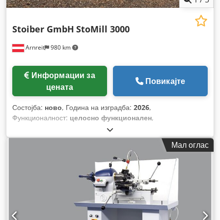
Stoiber GmbH
StoMill 3000
Arnreit
980 km
Информации за
Повикајте
цената
Состојба:
ново
, Година на изградба:
2026
,
Функционалност:
целосно функционален
,
Мал оглас