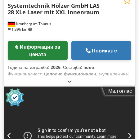
Systemtechnik Hölzer GmbH
LAS
28 XLe Laser mit XXL Innenraum
Kronberg im Taunus
1.396 km
Информации за
Повикајте
цената
Година на изградба:
2026
, Состојба:
ново
,
Функционалност:
целосно функционален
, вкупна тежина:
140 кг
, вкупна должина:
900 мм
, вкупна ширина:
800 мм
,
вкупна висина:
2.000 мм
, влезен напон:
230 V
, влезна
Мал оглас
фреквенција:
50 Hz
, моќност на ласерот:
30 W
, бранова
должина на ласерот:
1.064 nm
, должина на областа за
скенирање:
150 мм
, ширина на областа за скенирање:
150
мм
, тип на ладење:
воздух
, тип на влезен струја:
Клима
уред
, тип на ласер:
влакнест ласер
,