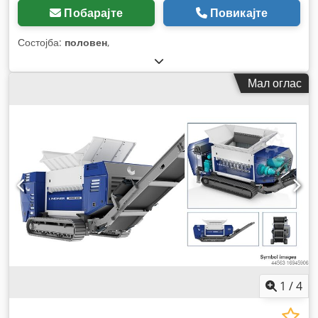
Побарајте
Повикајте
Состојба:
половен
,
Мал оглас
1
/
4