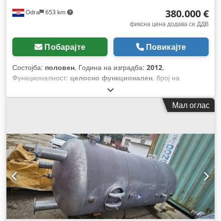
380.000 €
Odra
653 km
фиксна цена додава се ДДВ
Побарајте
Повикајте
Состојба:
половен
, Година на изградба:
2012
,
Функционалност:
целосно функционален
, број на
машина/возило:
11H82290
,
Мал оглас