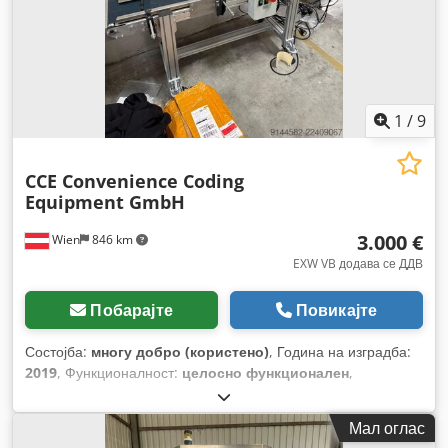
1
/
9
CCE Convenience Coding
Equipment GmbH
3.000 €
Wien
846 km
EXW VB додава се ДДВ
Побарајте
Повикајте
Состојба:
многу добро (користено)
, Година на изградба:
2019
, Функционалност:
целосно функционален
,
Мал оглас