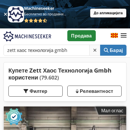
Machineseeker
До апликацијата
Бесплатно во продавница
Продава
Барај
Купете Zett Хаос Технологија Gmbh
користени
(79.602)
Филтер
Релевантност
Мал оглас