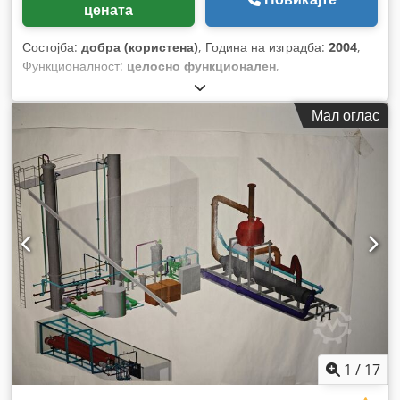
цената
Состојба:
добра (користена)
, Година на изградба:
2004
,
Функционалност:
целосно функционален
,
Мал оглас
1
/
17