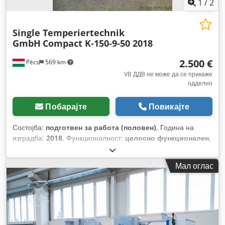
1
/
2
Single Temperiertechnik
GmbH
Compact K-150-9-50 2018
2.500 €
Pécs
569 km
VB ДДВ не може да се прикаже
одделно
Побарајте
Повикајте
Состојба:
подготвен за работа (половен)
, Година на
изградба:
2018
, Функционалност:
целосно функционален
,
влезен напон:
400 V
, празна тежина:
50 кг
, влезна
фреквенција:
50 Hz
,
Мал оглас