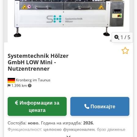
1
/
5
Systemtechnik Hölzer
GmbH
LOW Mini -
Nutzentrenner
Kronberg im Taunus
1.396 km
Информации за
Повикајте
цената
Состојба:
ново
, Година на изградба:
2026
,
Функционалност:
целосно функционален
, брзо движење
по Y-оска:
20 м/мин
, максимална брзина на вретеното: