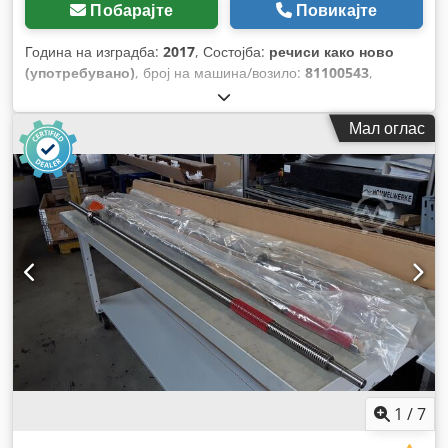
Побарајте
Повикајте
Година на изградба:
2017
, Состојба:
речиси како ново
(употребувано)
, број на машина/возило:
81100543
,
Мал оглас
1
/
7