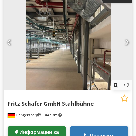
1
/
2
Fritz Schäfer GmbH
Stahlbühne
Hengersberg
1.047 km
Информации за
Повикајте