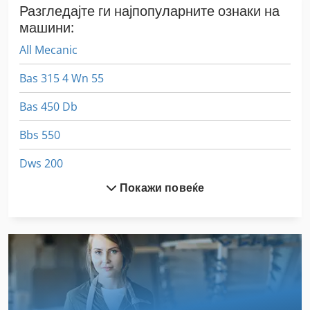
Разгледајте ги најпопуларните ознаки на
машини:
All Mecanic
Bas 315 4 Wn 55
Bas 450 Db
Bbs 550
Dws 200
Покажи повеќе
Ex Прес Центар
Gastl Rg 200
Hsc 20 Linear
Idx 23
International 2674