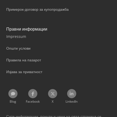
Примерок-договор за купопродажба
Правни информации
Impressum
Општи услови
Правила на пазарот
Изјава за приватност
Blog
Facebook
X
LinkedIn
Сите информации, понуди и цени на оваа страница се