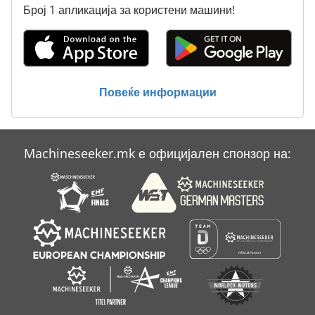
Број 1 апликација за користени машини!
Мешалка За Сечење
Се Меша
Статистика На Ent
Повеќе информации
Тк Градите
Machineseeker.mk е официјален спонзор на: