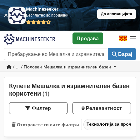
Machineseeker
До апликацијата
Бесплатно во продавница
Продава
Барај
/ ... / Половен Мешалка и израмнителен базен
Купете Мешалка и израмнителен базен
користени
(1)
Филтер
Релевантност
Технологија за прочис
Отстранете ги сите филтри