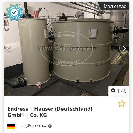
Мал оглас
1
/
6
Endress + Hauser (Deutschland)
GmbH + Co. KG
Freising
1.090 km