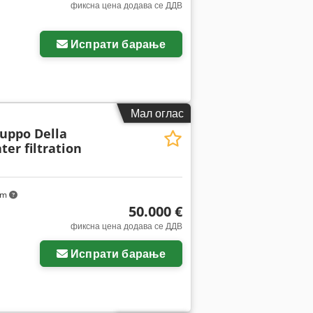
фиксна цена додава се ДДВ
ки
Испрати барање
Мал оглас
uppo Della
er filtration
km
50.000 €
фиксна цена додава се ДДВ
ки
Испрати барање