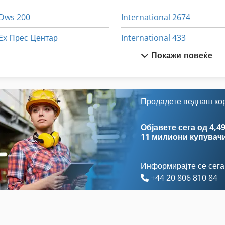
Dws 200
International 2674
Ex Прес Центар
International 433
Покажи повеќе
Fngj 20
International 434
Gastl Rg 200
International 560
German
Meh 5 2 1 8 B
Продадете веднаш ко
Gkt 60
Neophot 2
Објавете сега од 4,49
11 милиони купувач
Информирајте се сега
+44 20 806 810 84