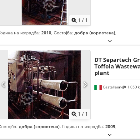
Побарајте повеќе
сли
1
/
1
Година на изградба:
2010
, Состојба:
добра (користена)
,
DT Separtech Gr
Toffola
Wastewat
plant
Castelleone
1.050 
Побарајте повеќе
сли
1
/
1
Состојба:
добра (користена)
, Година на изградба:
2009
,