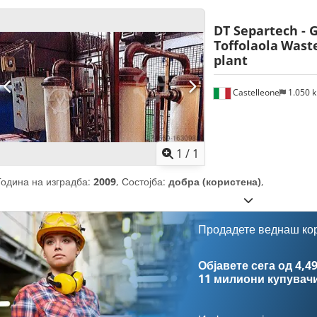
DT Separtech - 
Toffolaola
Waste
plant
Castelleone
1.050 
Побарајте повеќе
сли
1
/
1
Година на изградба:
2009
, Состојба:
добра (користена)
,
Продадете веднаш ко
Објавете сега од 4,49
11 милиони купувач