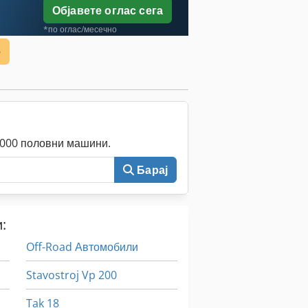
Објавете оглас сега
*по оглас/месечно
е
0.000 половни машини.
Барај
:
Off-Road Автомобили
Stavostroj Vp 200
Tak 18