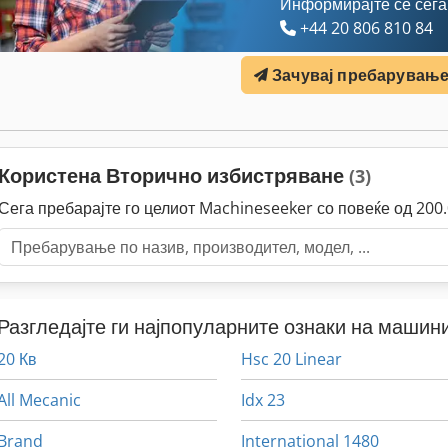
Информирајте се сега
+44 20 806 810 84
Зачувај пребарувањ
Користена Вторично избистряване
(3)
Сега пребарајте го целиот Machineseeker со повеќе од 20
Разгледајте ги најпопуларните ознаки на машини
20 Кв
Hsc 20 Linear
All Mecanic
Idx 23
Brand
International 1480