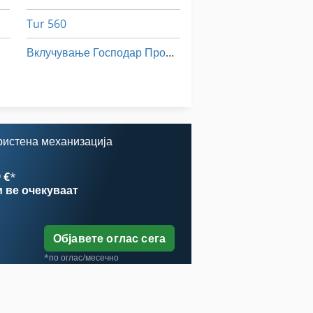
Tur 560
Вклучување Господар Профит 2
Статистика На Ent
Тк Градите
ристена механизација
 €
*
и
ве очекуваат
Објавете оглас сега
*по оглас/месечно