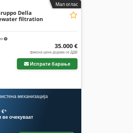
Мал оглас
Gruppo Della
water filtration
km
35.000 €
фиксна цена додава се ДДВ
ки
Испрати барање
ристена механизација
 €
*
и
ве очекуваат