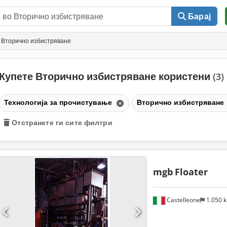
Барај
 Вторично избистряване
Купете Вторично избистряване користени
(3)
Технологија за прочистување
Вторично избистряване
Отстранете ги сите филтри
mgb
Floater
Castelleone
1.050 