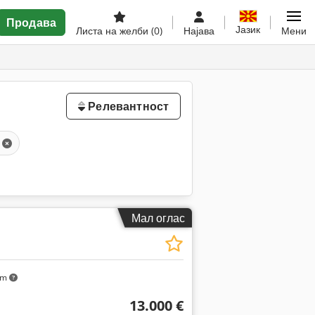
Продава
Јазик
Листа на желби
(0)
Најава
Мени
Релевантност
Мал оглас
km
13.000 €